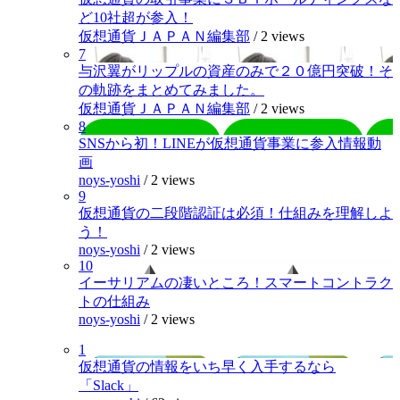
ど10社超が参入！
仮想通貨ＪＡＰＡＮ編集部
/
2 views
7
与沢翼がリップルの資産のみで２０億円突破！そ
の軌跡をまとめてみました。
仮想通貨ＪＡＰＡＮ編集部
/
2 views
8
SNSから初！LINEが仮想通貨事業に参入情報動
画
noys-yoshi
/
2 views
9
仮想通貨の二段階認証は必須！仕組みを理解しよ
う！
noys-yoshi
/
2 views
10
イーサリアムの凄いところ！スマートコントラク
トの仕組み
noys-yoshi
/
2 views
1
仮想通貨の情報をいち早く入手するなら
「Slack」