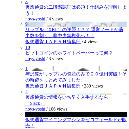
8
仮想通貨の二段階認証は必須！仕組みを理解しよ
う！
noys-yoshi
/
4 views
9
リップル（XRP）の逆襲！？？ 運営ノードが過
半数を割り、非中央集権化へ！！
仮想通貨ＪＡＰＡＮ編集部
/
4 views
10
ビットコインのホワイトペーパーって何？
noys-yoshi
/
3 views
1
与沢翼がリップルの資産のみで２０億円突破！そ
の軌跡をまとめてみました。
仮想通貨ＪＡＰＡＮ編集部
/
380 views
2
仮想通貨の情報をいち早く入手するなら
「Slack」
noys-yoshi
/
106 views
3
仮想通貨マイニングマシンをゼロフィールドが販
売！