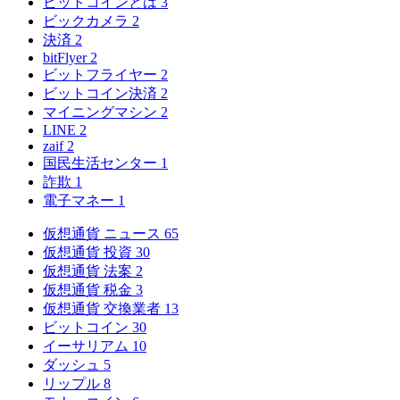
ビットコインとは
3
ビックカメラ
2
決済
2
bitFlyer
2
ビットフライヤー
2
ビットコイン決済
2
マイニングマシン
2
LINE
2
zaif
2
国民生活センター
1
詐欺
1
電子マネー
1
仮想通貨 ニュース
65
仮想通貨 投資
30
仮想通貨 法案
2
仮想通貨 税金
3
仮想通貨 交換業者
13
ビットコイン
30
イーサリアム
10
ダッシュ
5
リップル
8