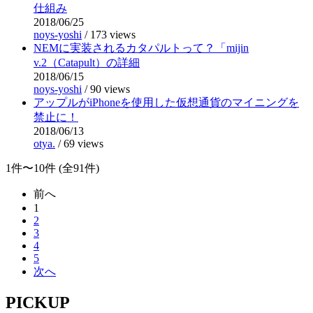
仕組み
2018/06/25
noys-yoshi
/
173 views
NEMに実装されるカタパルトって？「mijin
v.2（Catapult）の詳細
2018/06/15
noys-yoshi
/
90 views
アップルがiPhoneを使用した仮想通貨のマイニングを
禁止に！
2018/06/13
otya.
/
69 views
1件〜10件 (全91件)
前へ
1
2
3
4
5
次へ
PICKUP