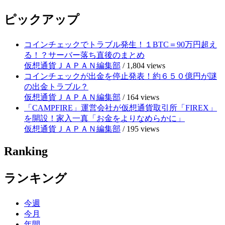
ピックアップ
コインチェックでトラブル発生！１BTC＝90万円超え
る！？サーバー落ち直後のまとめ
仮想通貨ＪＡＰＡＮ編集部
/
1,804 views
コインチェックが出金を停止発表！約６５０億円が謎
の出金トラブル？
仮想通貨ＪＡＰＡＮ編集部
/
164 views
「CAMPFIRE」運営会社が仮想通貨取引所「FIREX」
を開設！家入一真「お金をよりなめらかに」
仮想通貨ＪＡＰＡＮ編集部
/
195 views
Ranking
ランキング
今週
今月
年間