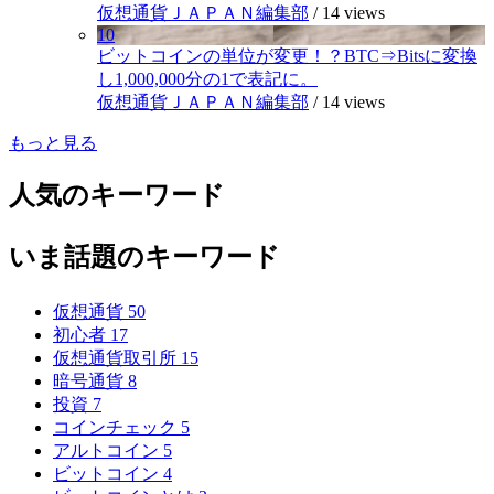
仮想通貨ＪＡＰＡＮ編集部
/
14 views
10
ビットコインの単位が変更！？BTC⇒Bitsに変換
し1,000,000分の1で表記に。
仮想通貨ＪＡＰＡＮ編集部
/
14 views
もっと見る
人気のキーワード
いま話題のキーワード
仮想通貨
50
初心者
17
仮想通貨取引所
15
暗号通貨
8
投資
7
コインチェック
5
アルトコイン
5
ビットコイン
4