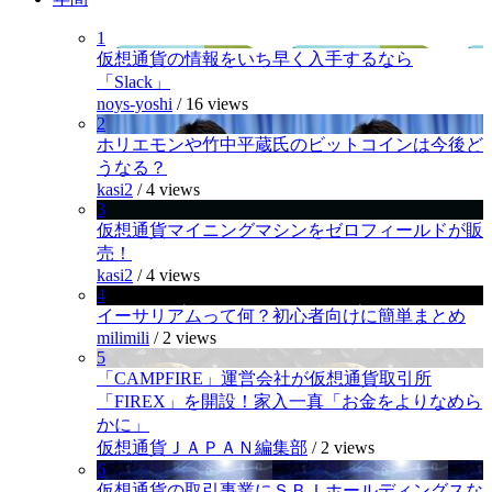
1
仮想通貨の情報をいち早く入手するなら
「Slack」
noys-yoshi
/
16 views
2
ホリエモンや竹中平蔵氏のビットコインは今後ど
うなる？
kasi2
/
4 views
3
仮想通貨マイニングマシンをゼロフィールドが販
売！
kasi2
/
4 views
4
イーサリアムって何？初心者向けに簡単まとめ
milimili
/
2 views
5
「CAMPFIRE」運営会社が仮想通貨取引所
「FIREX」を開設！家入一真「お金をよりなめら
かに」
仮想通貨ＪＡＰＡＮ編集部
/
2 views
6
仮想通貨の取引事業にＳＢＩホールディングスな