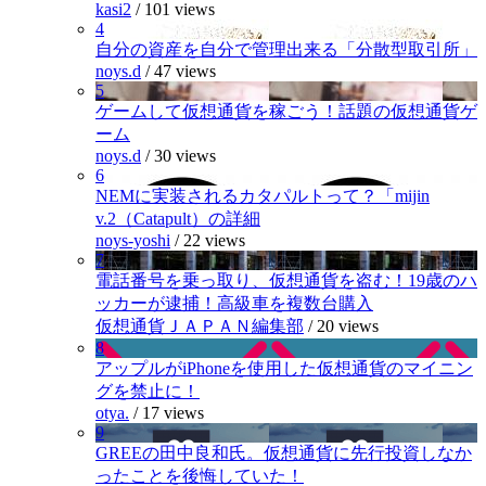
kasi2
/
101 views
4
自分の資産を自分で管理出来る「分散型取引所」
noys.d
/
47 views
5
ゲームして仮想通貨を稼ごう！話題の仮想通貨ゲ
ーム
noys.d
/
30 views
6
NEMに実装されるカタパルトって？「mijin
v.2（Catapult）の詳細
noys-yoshi
/
22 views
7
電話番号を乗っ取り、仮想通貨を盗む！19歳のハ
ッカーが逮捕！高級車を複数台購入
仮想通貨ＪＡＰＡＮ編集部
/
20 views
8
アップルがiPhoneを使用した仮想通貨のマイニン
グを禁止に！
otya.
/
17 views
9
GREEの田中良和氏。仮想通貨に先行投資しなか
ったことを後悔していた！