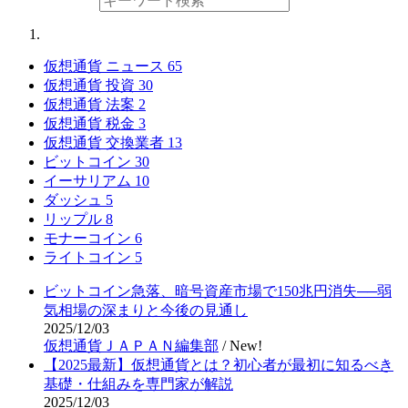
仮想通貨 ニュース
65
仮想通貨 投資
30
仮想通貨 法案
2
仮想通貨 税金
3
仮想通貨 交換業者
13
ビットコイン
30
イーサリアム
10
ダッシュ
5
リップル
8
モナーコイン
6
ライトコイン
5
ビットコイン急落、暗号資産市場で150兆円消失──弱
気相場の深まりと今後の見通し
2025/12/03
仮想通貨ＪＡＰＡＮ編集部
/
New!
【2025最新】仮想通貨とは？初心者が最初に知るべき
基礎・仕組みを専門家が解説
2025/12/03