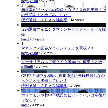
noys-yoshi
/
62 views
2
与沢翼がリップルの資産のみで２０億円突破！そ
の軌跡をまとめてみました。
仮想通貨ＪＡＰＡＮ編集部
/
14 views
3
仮想通貨マイニングマシンをゼロフィールドが販
売！
kasi2
/
7 views
4
マネックス証券がコインチェック買収？！
noys-yoshi
/
7 views
5
イーサリアムって何？初心者向けに簡単まとめ
milimili
/
4 views
6
GREEの田中良和氏。仮想通貨に先行投資しなか
ったことを後悔していた！
仮想通貨ＪＡＰＡＮ編集部
/
4 views
7
ホリエモンや竹中平蔵氏のビットコインは今後ど
うなる？
kasi2
/
4 views