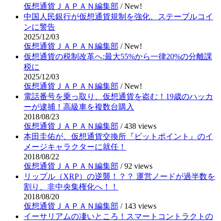
仮想通貨ＪＡＰＡＮ編集部
/
New!
中国人民銀行が仮想通貨規制を強化、ステーブルコイ
ンに警告
2025/12/03
仮想通貨ＪＡＰＡＮ編集部
/
New!
仮想通貨の税制改革へ:最大55%から一律20%の分離課
税に
2025/12/03
仮想通貨ＪＡＰＡＮ編集部
/
New!
電話番号を乗っ取り、仮想通貨を盗む！19歳のハッカ
ーが逮捕！高級車を複数台購入
2018/08/23
仮想通貨ＪＡＰＡＮ編集部
/
438 views
本田圭佑が、仮想通貨交換所『ビットポイント』のイ
メージキャラクターに就任！
2018/08/22
仮想通貨ＪＡＰＡＮ編集部
/
92 views
リップル（XRP）の逆襲！？？ 運営ノードが過半数を
割り、非中央集権化へ！！
2018/08/20
仮想通貨ＪＡＰＡＮ編集部
/
143 views
イーサリアムの凄いところ！スマートコントラクトの