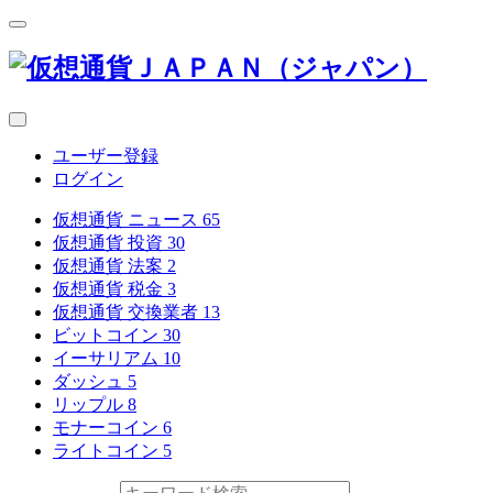
ユーザー登録
ログイン
仮想通貨 ニュース
65
仮想通貨 投資
30
仮想通貨 法案
2
仮想通貨 税金
3
仮想通貨 交換業者
13
ビットコイン
30
イーサリアム
10
ダッシュ
5
リップル
8
モナーコイン
6
ライトコイン
5