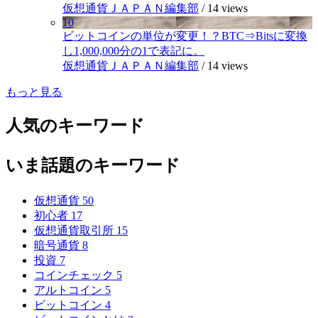
仮想通貨ＪＡＰＡＮ編集部
/
14 views
10
ビットコインの単位が変更！？BTC⇒Bitsに変換
し1,000,000分の1で表記に。
仮想通貨ＪＡＰＡＮ編集部
/
14 views
もっと見る
人気のキーワード
いま話題のキーワード
仮想通貨
50
初心者
17
仮想通貨取引所
15
暗号通貨
8
投資
7
コインチェック
5
アルトコイン
5
ビットコイン
4