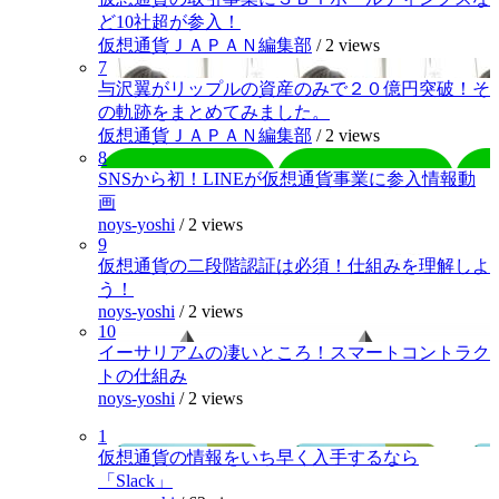
ど10社超が参入！
仮想通貨ＪＡＰＡＮ編集部
/
2 views
7
与沢翼がリップルの資産のみで２０億円突破！そ
の軌跡をまとめてみました。
仮想通貨ＪＡＰＡＮ編集部
/
2 views
8
SNSから初！LINEが仮想通貨事業に参入情報動
画
noys-yoshi
/
2 views
9
仮想通貨の二段階認証は必須！仕組みを理解しよ
う！
noys-yoshi
/
2 views
10
イーサリアムの凄いところ！スマートコントラク
トの仕組み
noys-yoshi
/
2 views
1
仮想通貨の情報をいち早く入手するなら
「Slack」