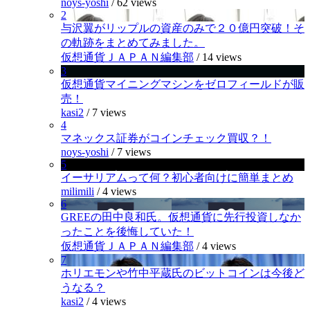
noys-yoshi
/
62 views
2
与沢翼がリップルの資産のみで２０億円突破！そ
の軌跡をまとめてみました。
仮想通貨ＪＡＰＡＮ編集部
/
14 views
3
仮想通貨マイニングマシンをゼロフィールドが販
売！
kasi2
/
7 views
4
マネックス証券がコインチェック買収？！
noys-yoshi
/
7 views
5
イーサリアムって何？初心者向けに簡単まとめ
milimili
/
4 views
6
GREEの田中良和氏。仮想通貨に先行投資しなか
ったことを後悔していた！
仮想通貨ＪＡＰＡＮ編集部
/
4 views
7
ホリエモンや竹中平蔵氏のビットコインは今後ど
うなる？
kasi2
/
4 views