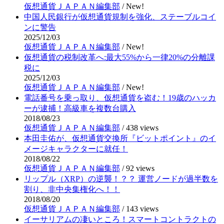
仮想通貨ＪＡＰＡＮ編集部
/
New!
中国人民銀行が仮想通貨規制を強化、ステーブルコイ
ンに警告
2025/12/03
仮想通貨ＪＡＰＡＮ編集部
/
New!
仮想通貨の税制改革へ:最大55%から一律20%の分離課
税に
2025/12/03
仮想通貨ＪＡＰＡＮ編集部
/
New!
電話番号を乗っ取り、仮想通貨を盗む！19歳のハッカ
ーが逮捕！高級車を複数台購入
2018/08/23
仮想通貨ＪＡＰＡＮ編集部
/
438 views
本田圭佑が、仮想通貨交換所『ビットポイント』のイ
メージキャラクターに就任！
2018/08/22
仮想通貨ＪＡＰＡＮ編集部
/
92 views
リップル（XRP）の逆襲！？？ 運営ノードが過半数を
割り、非中央集権化へ！！
2018/08/20
仮想通貨ＪＡＰＡＮ編集部
/
143 views
イーサリアムの凄いところ！スマートコントラクトの