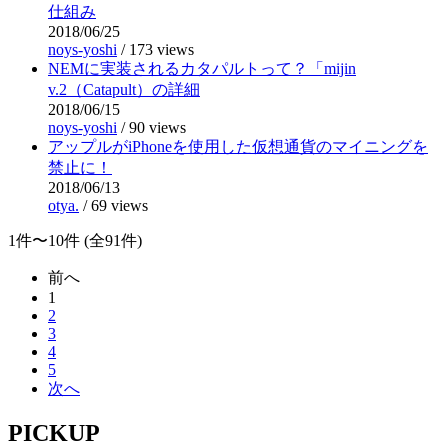
仕組み
2018/06/25
noys-yoshi
/
173 views
NEMに実装されるカタパルトって？「mijin
v.2（Catapult）の詳細
2018/06/15
noys-yoshi
/
90 views
アップルがiPhoneを使用した仮想通貨のマイニングを
禁止に！
2018/06/13
otya.
/
69 views
1件〜10件 (全91件)
前へ
1
2
3
4
5
次へ
PICKUP