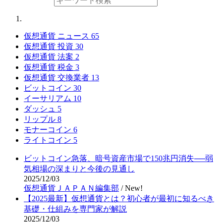
仮想通貨 ニュース
65
仮想通貨 投資
30
仮想通貨 法案
2
仮想通貨 税金
3
仮想通貨 交換業者
13
ビットコイン
30
イーサリアム
10
ダッシュ
5
リップル
8
モナーコイン
6
ライトコイン
5
ビットコイン急落、暗号資産市場で150兆円消失──弱
気相場の深まりと今後の見通し
2025/12/03
仮想通貨ＪＡＰＡＮ編集部
/
New!
【2025最新】仮想通貨とは？初心者が最初に知るべき
基礎・仕組みを専門家が解説
2025/12/03