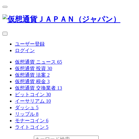
ユーザー登録
ログイン
仮想通貨 ニュース
65
仮想通貨 投資
30
仮想通貨 法案
2
仮想通貨 税金
3
仮想通貨 交換業者
13
ビットコイン
30
イーサリアム
10
ダッシュ
5
リップル
8
モナーコイン
6
ライトコイン
5