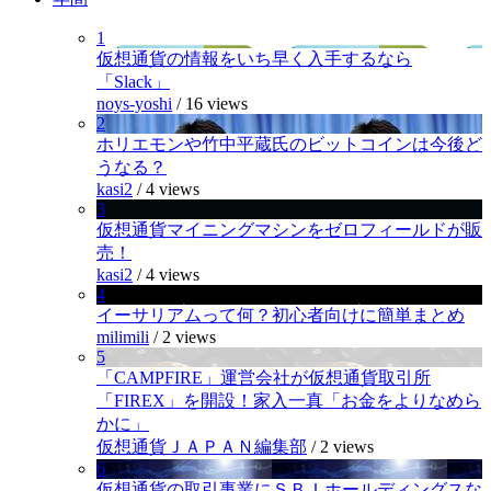
1
仮想通貨の情報をいち早く入手するなら
「Slack」
noys-yoshi
/
16 views
2
ホリエモンや竹中平蔵氏のビットコインは今後ど
うなる？
kasi2
/
4 views
3
仮想通貨マイニングマシンをゼロフィールドが販
売！
kasi2
/
4 views
4
イーサリアムって何？初心者向けに簡単まとめ
milimili
/
2 views
5
「CAMPFIRE」運営会社が仮想通貨取引所
「FIREX」を開設！家入一真「お金をよりなめら
かに」
仮想通貨ＪＡＰＡＮ編集部
/
2 views
6
仮想通貨の取引事業にＳＢＩホールディングスな