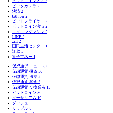
ビットコインとは
3
ビックカメラ
2
決済
2
bitFlyer
2
ビットフライヤー
2
ビットコイン決済
2
マイニングマシン
2
LINE
2
zaif
2
国民生活センター
1
詐欺
1
電子マネー
1
仮想通貨 ニュース
65
仮想通貨 投資
30
仮想通貨 法案
2
仮想通貨 税金
3
仮想通貨 交換業者
13
ビットコイン
30
イーサリアム
10
ダッシュ
5
リップル
8