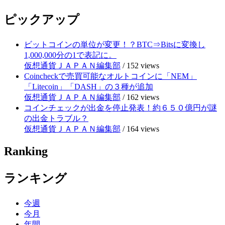
ピックアップ
ビットコインの単位が変更！？BTC⇒Bitsに変換し
1,000,000分の1で表記に。
仮想通貨ＪＡＰＡＮ編集部
/
152 views
Coincheckで売買可能なオルトコインに「NEM」
「Litecoin」「DASH」の３種が追加
仮想通貨ＪＡＰＡＮ編集部
/
162 views
コインチェックが出金を停止発表！約６５０億円が謎
の出金トラブル？
仮想通貨ＪＡＰＡＮ編集部
/
164 views
Ranking
ランキング
今週
今月
年間