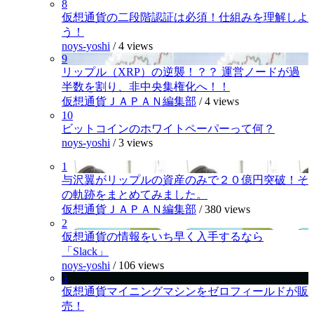
8
仮想通貨の二段階認証は必須！仕組みを理解しよ
う！
noys-yoshi
/
4 views
9
リップル（XRP）の逆襲！？？ 運営ノードが過
半数を割り、非中央集権化へ！！
仮想通貨ＪＡＰＡＮ編集部
/
4 views
10
ビットコインのホワイトペーパーって何？
noys-yoshi
/
3 views
1
与沢翼がリップルの資産のみで２０億円突破！そ
の軌跡をまとめてみました。
仮想通貨ＪＡＰＡＮ編集部
/
380 views
2
仮想通貨の情報をいち早く入手するなら
「Slack」
noys-yoshi
/
106 views
3
仮想通貨マイニングマシンをゼロフィールドが販
売！