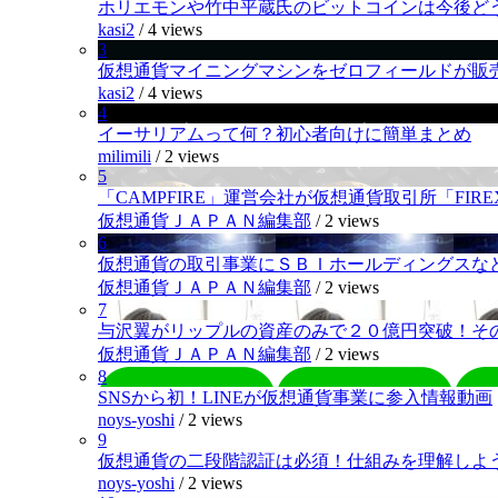
ホリエモンや竹中平蔵氏のビットコインは今後ど
kasi2
/
4 views
3
仮想通貨マイニングマシンをゼロフィールドが販
kasi2
/
4 views
4
イーサリアムって何？初心者向けに簡単まとめ
milimili
/
2 views
5
「CAMPFIRE」運営会社が仮想通貨取引所「FI
仮想通貨ＪＡＰＡＮ編集部
/
2 views
6
仮想通貨の取引事業にＳＢＩホールディングスなど
仮想通貨ＪＡＰＡＮ編集部
/
2 views
7
与沢翼がリップルの資産のみで２０億円突破！そ
仮想通貨ＪＡＰＡＮ編集部
/
2 views
8
SNSから初！LINEが仮想通貨事業に参入情報動画
noys-yoshi
/
2 views
9
仮想通貨の二段階認証は必須！仕組みを理解しよ
noys-yoshi
/
2 views