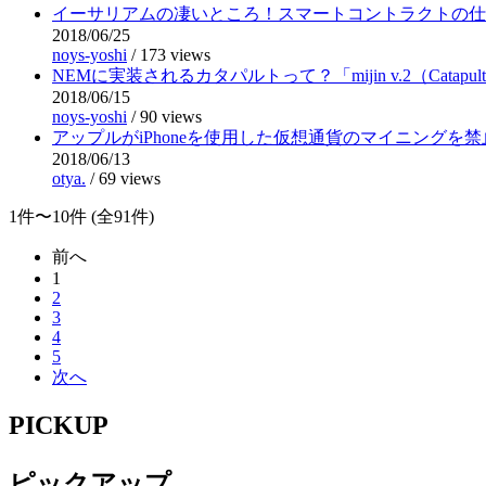
イーサリアムの凄いところ！スマートコントラクトの仕
2018/06/25
noys-yoshi
/
173 views
NEMに実装されるカタパルトって？「mijin v.2（Catapu
2018/06/15
noys-yoshi
/
90 views
アップルがiPhoneを使用した仮想通貨のマイニングを
2018/06/13
otya.
/
69 views
1件〜10件 (全91件)
前へ
1
2
3
4
5
次へ
PICKUP
ピックアップ