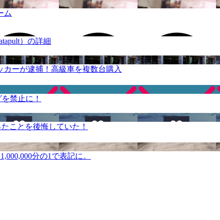
ーム
apult）の詳細
ッカーが逮捕！高級車を複数台購入
グを禁止に！
ったことを後悔していた！
000,000分の1で表記に。