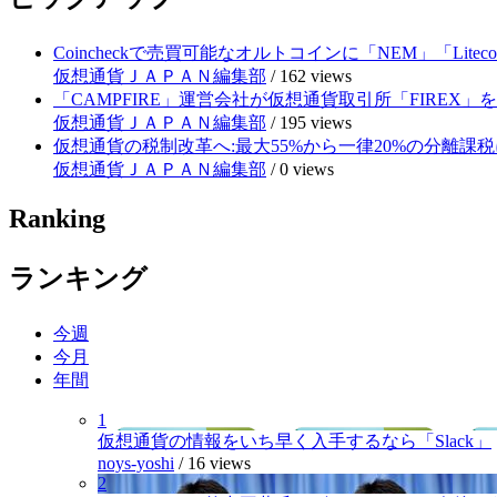
Coincheckで売買可能なオルトコインに「NEM」「Lite
仮想通貨ＪＡＰＡＮ編集部
/
162 views
「CAMPFIRE」運営会社が仮想通貨取引所「FIRE
仮想通貨ＪＡＰＡＮ編集部
/
195 views
仮想通貨の税制改革へ:最大55%から一律20%の分離課税
仮想通貨ＪＡＰＡＮ編集部
/
0 views
Ranking
ランキング
今週
今月
年間
1
仮想通貨の情報をいち早く入手するなら「Slack」
noys-yoshi
/
16 views
2