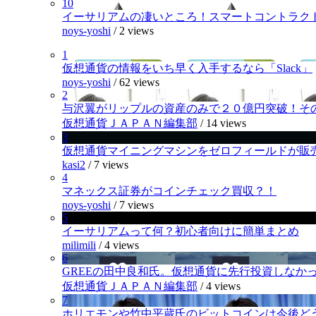
10
イーサリアムの凄いところ！スマートコントラク
noys-yoshi
/
2 views
1
仮想通貨の情報をいち早く入手するなら「Slack」
noys-yoshi
/
62 views
2
与沢翼がリップルの資産のみで２０億円突破！そ
仮想通貨ＪＡＰＡＮ編集部
/
14 views
3
仮想通貨マイニングマシンをゼロフィールドが販
kasi2
/
7 views
4
マネックス証券がコインチェック買収？！
noys-yoshi
/
7 views
5
イーサリアムって何？初心者向けに簡単まとめ
milimili
/
4 views
6
GREEの田中良和氏。仮想通貨に先行投資しなか
仮想通貨ＪＡＰＡＮ編集部
/
4 views
7
ホリエモンや竹中平蔵氏のビットコインは今後ど