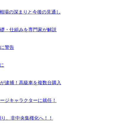
気相場の深まりと今後の見通し
基礎・仕組みを専門家が解説
に警告
に
ーが逮捕！高級車を複数台購入
ージキャラクターに就任！
割り、非中央集権化へ！！