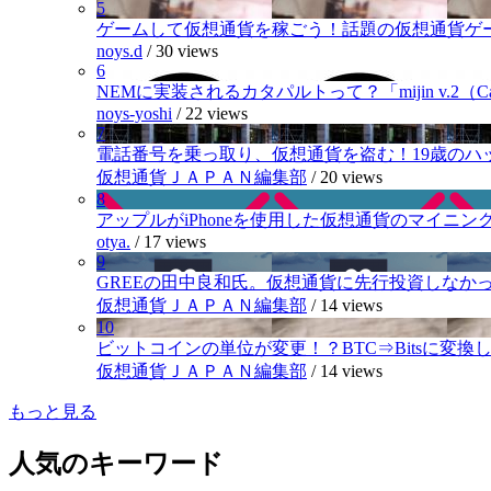
5
ゲームして仮想通貨を稼ごう！話題の仮想通貨ゲ
noys.d
/
30 views
6
NEMに実装されるカタパルトって？「mijin v.2（Cat
noys-yoshi
/
22 views
7
電話番号を乗っ取り、仮想通貨を盗む！19歳のハ
仮想通貨ＪＡＰＡＮ編集部
/
20 views
8
アップルがiPhoneを使用した仮想通貨のマイニン
otya.
/
17 views
9
GREEの田中良和氏。仮想通貨に先行投資しなか
仮想通貨ＪＡＰＡＮ編集部
/
14 views
10
ビットコインの単位が変更！？BTC⇒Bitsに変換し1,
仮想通貨ＪＡＰＡＮ編集部
/
14 views
もっと見る
人気のキーワード