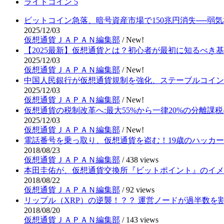
ライトコイン
5
ビットコイン急落、暗号資産市場で150兆円消失──弱
2025/12/03
仮想通貨ＪＡＰＡＮ編集部
/
New!
【2025最新】仮想通貨とは？初心者が最初に知るべき
2025/12/03
仮想通貨ＪＡＰＡＮ編集部
/
New!
中国人民銀行が仮想通貨規制を強化、ステーブルコイン
2025/12/03
仮想通貨ＪＡＰＡＮ編集部
/
New!
仮想通貨の税制改革へ:最大55%から一律20%の分離課税
2025/12/03
仮想通貨ＪＡＰＡＮ編集部
/
New!
電話番号を乗っ取り、仮想通貨を盗む！19歳のハッカ
2018/08/23
仮想通貨ＪＡＰＡＮ編集部
/
438 views
本田圭佑が、仮想通貨交換所『ビットポイント』のイメ
2018/08/22
仮想通貨ＪＡＰＡＮ編集部
/
92 views
リップル（XRP）の逆襲！？？ 運営ノードが過半数を
2018/08/20
仮想通貨ＪＡＰＡＮ編集部
/
143 views