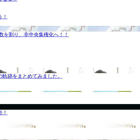
う！
半数を割り、非中央集権化へ！！
の軌跡をまとめてみました。
売！