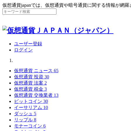
仮想通貨japanでは、仮想通貨や暗号通貨に関する情報が網
ユーザー登録
ログイン
仮想通貨 ニュース
65
仮想通貨 投資
30
仮想通貨 法案
2
仮想通貨 税金
3
仮想通貨 交換業者
13
ビットコイン
30
イーサリアム
10
ダッシュ
5
リップル
8
モナーコイン
6