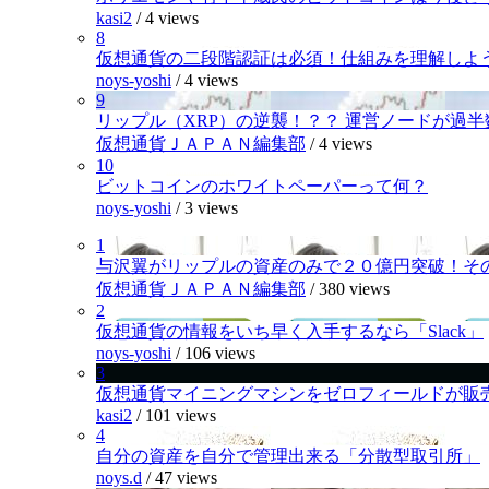
kasi2
/
4 views
8
仮想通貨の二段階認証は必須！仕組みを理解しよ
noys-yoshi
/
4 views
9
リップル（XRP）の逆襲！？？ 運営ノードが過
仮想通貨ＪＡＰＡＮ編集部
/
4 views
10
ビットコインのホワイトペーパーって何？
noys-yoshi
/
3 views
1
与沢翼がリップルの資産のみで２０億円突破！そ
仮想通貨ＪＡＰＡＮ編集部
/
380 views
2
仮想通貨の情報をいち早く入手するなら「Slack」
noys-yoshi
/
106 views
3
仮想通貨マイニングマシンをゼロフィールドが販
kasi2
/
101 views
4
自分の資産を自分で管理出来る「分散型取引所」
noys.d
/
47 views