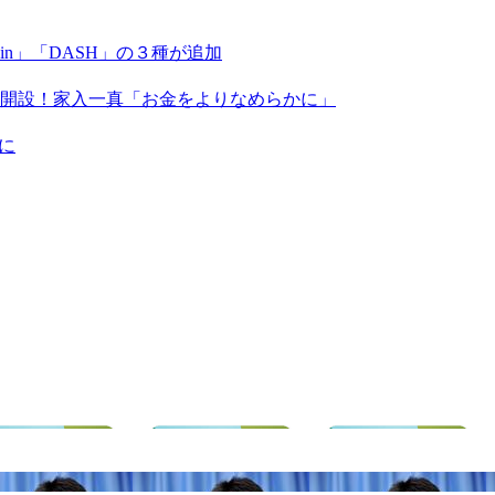
coin」「DASH」の３種が追加
X」を開設！家入一真「お金をよりなめらかに」
に