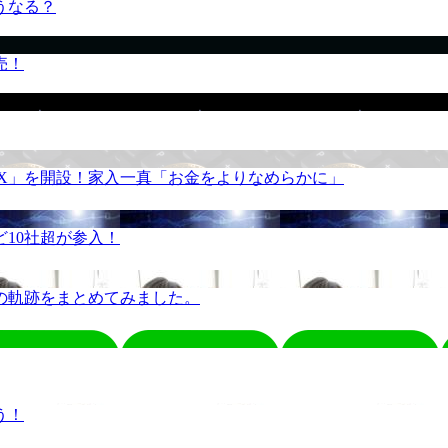
うなる？
売！
REX」を開設！家入一真「お金をよりなめらかに」
10社超が参入！
の軌跡をまとめてみました。
う！