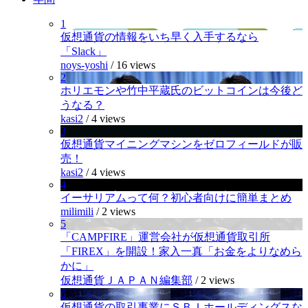
1
仮想通貨の情報をいち早く入手するなら
「Slack」
noys-yoshi
/
16 views
2
ホリエモンや竹中平蔵氏のビットコインは今後ど
うなる？
kasi2
/
4 views
3
仮想通貨マイニングマシンをゼロフィールドが販
売！
kasi2
/
4 views
4
イーサリアムって何？初心者向けに簡単まとめ
milimili
/
2 views
5
「CAMPFIRE」運営会社が仮想通貨取引所
「FIREX」を開設！家入一真「お金をよりなめら
かに」
仮想通貨ＪＡＰＡＮ編集部
/
2 views
6
仮想通貨の取引事業にＳＢＩホールディングスな