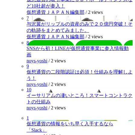
ど10社超が参入！
仮想通貨ＪＡＰＡＮ編集部
/
2 views
7
与沢翼がリップルの資産のみで２０億円突破！そ
の軌跡をまとめてみました。
仮想通貨ＪＡＰＡＮ編集部
/
2 views
8
SNSから初！LINEが仮想通貨事業に参入情報動
画
noys-yoshi
/
2 views
9
仮想通貨の二段階認証は必須！仕組みを理解しよ
う！
noys-yoshi
/
2 views
10
イーサリアムの凄いところ！スマートコントラク
トの仕組み
noys-yoshi
/
2 views
1
仮想通貨の情報をいち早く入手するなら
「Slack」