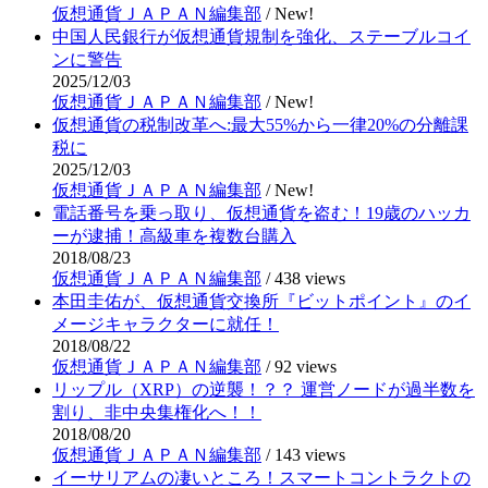
仮想通貨ＪＡＰＡＮ編集部
/
New!
中国人民銀行が仮想通貨規制を強化、ステーブルコイ
ンに警告
2025/12/03
仮想通貨ＪＡＰＡＮ編集部
/
New!
仮想通貨の税制改革へ:最大55%から一律20%の分離課
税に
2025/12/03
仮想通貨ＪＡＰＡＮ編集部
/
New!
電話番号を乗っ取り、仮想通貨を盗む！19歳のハッカ
ーが逮捕！高級車を複数台購入
2018/08/23
仮想通貨ＪＡＰＡＮ編集部
/
438 views
本田圭佑が、仮想通貨交換所『ビットポイント』のイ
メージキャラクターに就任！
2018/08/22
仮想通貨ＪＡＰＡＮ編集部
/
92 views
リップル（XRP）の逆襲！？？ 運営ノードが過半数を
割り、非中央集権化へ！！
2018/08/20
仮想通貨ＪＡＰＡＮ編集部
/
143 views
イーサリアムの凄いところ！スマートコントラクトの