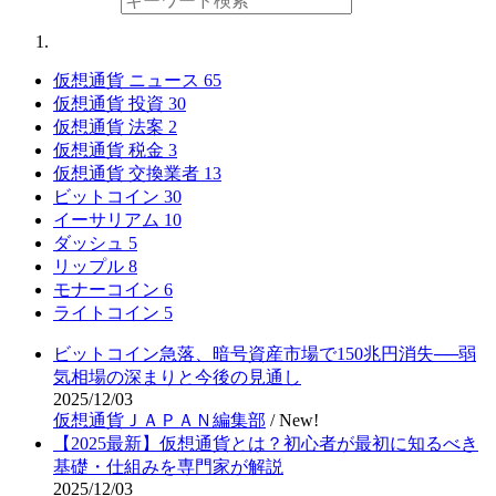
仮想通貨 ニュース
65
仮想通貨 投資
30
仮想通貨 法案
2
仮想通貨 税金
3
仮想通貨 交換業者
13
ビットコイン
30
イーサリアム
10
ダッシュ
5
リップル
8
モナーコイン
6
ライトコイン
5
ビットコイン急落、暗号資産市場で150兆円消失──弱
気相場の深まりと今後の見通し
2025/12/03
仮想通貨ＪＡＰＡＮ編集部
/
New!
【2025最新】仮想通貨とは？初心者が最初に知るべき
基礎・仕組みを専門家が解説
2025/12/03