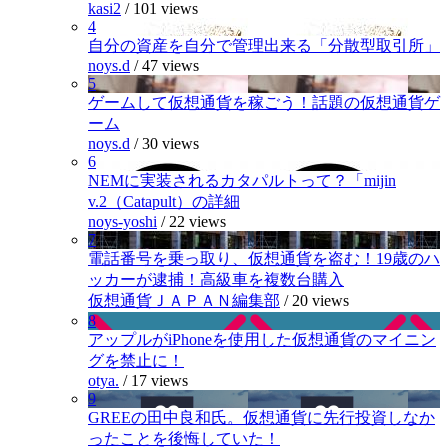
kasi2
/
101 views
4
自分の資産を自分で管理出来る「分散型取引所」
noys.d
/
47 views
5
ゲームして仮想通貨を稼ごう！話題の仮想通貨ゲ
ーム
noys.d
/
30 views
6
NEMに実装されるカタパルトって？「mijin
v.2（Catapult）の詳細
noys-yoshi
/
22 views
7
電話番号を乗っ取り、仮想通貨を盗む！19歳のハ
ッカーが逮捕！高級車を複数台購入
仮想通貨ＪＡＰＡＮ編集部
/
20 views
8
アップルがiPhoneを使用した仮想通貨のマイニン
グを禁止に！
otya.
/
17 views
9
GREEの田中良和氏。仮想通貨に先行投資しなか
ったことを後悔していた！