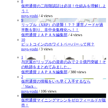
8
仮想通貨の二段階認証は必須！仕組みを理解しよ
う！
noys-yoshi
/
4 views
9
リップル（XRP）の逆襲！？？ 運営ノードが過
半数を割り、非中央集権化へ！！
仮想通貨ＪＡＰＡＮ編集部
/
4 views
10
ビットコインのホワイトペーパーって何？
noys-yoshi
/
3 views
1
与沢翼がリップルの資産のみで２０億円突破！そ
の軌跡をまとめてみました。
仮想通貨ＪＡＰＡＮ編集部
/
380 views
2
仮想通貨の情報をいち早く入手するなら
「Slack」
noys-yoshi
/
106 views
3
仮想通貨マイニングマシンをゼロフィールドが販
売！