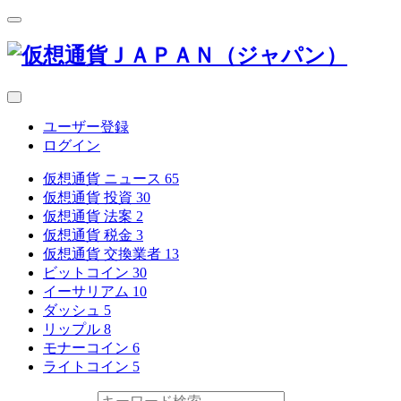
ユーザー登録
ログイン
仮想通貨 ニュース
65
仮想通貨 投資
30
仮想通貨 法案
2
仮想通貨 税金
3
仮想通貨 交換業者
13
ビットコイン
30
イーサリアム
10
ダッシュ
5
リップル
8
モナーコイン
6
ライトコイン
5