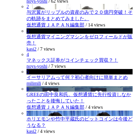
noys-yoshi
/
62 views
2
与沢翼がリップルの資産のみで２０億円突破！そ
の軌跡をまとめてみました。
仮想通貨ＪＡＰＡＮ編集部
/
14 views
3
仮想通貨マイニングマシンをゼロフィールドが販
売！
kasi2
/
7 views
4
マネックス証券がコインチェック買収？！
noys-yoshi
/
7 views
5
イーサリアムって何？初心者向けに簡単まとめ
milimili
/
4 views
6
GREEの田中良和氏。仮想通貨に先行投資しなか
ったことを後悔していた！
仮想通貨ＪＡＰＡＮ編集部
/
4 views
7
ホリエモンや竹中平蔵氏のビットコインは今後ど
うなる？
kasi2
/
4 views