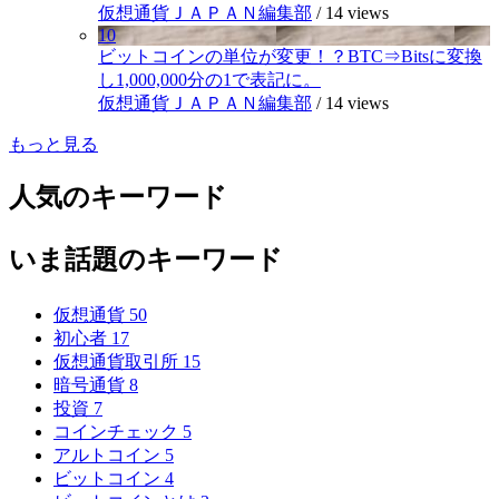
仮想通貨ＪＡＰＡＮ編集部
/
14 views
10
ビットコインの単位が変更！？BTC⇒Bitsに変換
し1,000,000分の1で表記に。
仮想通貨ＪＡＰＡＮ編集部
/
14 views
もっと見る
人気のキーワード
いま話題のキーワード
仮想通貨
50
初心者
17
仮想通貨取引所
15
暗号通貨
8
投資
7
コインチェック
5
アルトコイン
5
ビットコイン
4