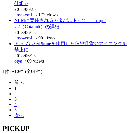
仕組み
2018/06/25
noys-yoshi
/
173 views
NEMに実装されるカタパルトって？「mijin
v.2（Catapult）の詳細
2018/06/15
noys-yoshi
/
90 views
アップルがiPhoneを使用した仮想通貨のマイニングを
禁止に！
2018/06/13
otya.
/
69 views
1件〜10件 (全91件)
前へ
1
2
3
4
5
次へ
PICKUP