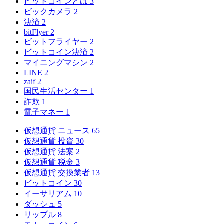
ビットコインとは
3
ビックカメラ
2
決済
2
bitFlyer
2
ビットフライヤー
2
ビットコイン決済
2
マイニングマシン
2
LINE
2
zaif
2
国民生活センター
1
詐欺
1
電子マネー
1
仮想通貨 ニュース
65
仮想通貨 投資
30
仮想通貨 法案
2
仮想通貨 税金
3
仮想通貨 交換業者
13
ビットコイン
30
イーサリアム
10
ダッシュ
5
リップル
8