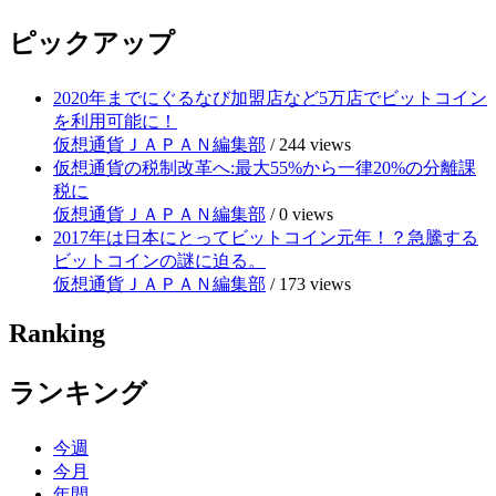
ピックアップ
2020年までにぐるなび加盟店など5万店でビットコイン
を利用可能に！
仮想通貨ＪＡＰＡＮ編集部
/
244 views
仮想通貨の税制改革へ:最大55%から一律20%の分離課
税に
仮想通貨ＪＡＰＡＮ編集部
/
0 views
2017年は日本にとってビットコイン元年！？急騰する
ビットコインの謎に迫る。
仮想通貨ＪＡＰＡＮ編集部
/
173 views
Ranking
ランキング
今週
今月
年間