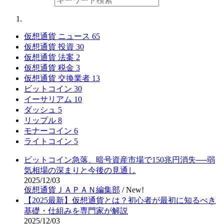
仮想通貨 ニュース
65
仮想通貨 投資
30
仮想通貨 法案
2
仮想通貨 税金
3
仮想通貨 交換業者
13
ビットコイン
30
イーサリアム
10
ダッシュ
5
リップル
8
モナーコイン
6
ライトコイン
5
ビットコイン急落、暗号資産市場で150兆円消失──弱
気相場の深まりと今後の見通し
2025/12/03
仮想通貨ＪＡＰＡＮ編集部
/
New!
【2025最新】仮想通貨とは？初心者が最初に知るべき
基礎・仕組みを専門家が解説
2025/12/03