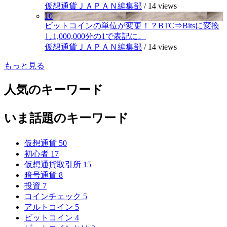
仮想通貨ＪＡＰＡＮ編集部
/
14 views
10
ビットコインの単位が変更！？BTC⇒Bitsに変換
し1,000,000分の1で表記に。
仮想通貨ＪＡＰＡＮ編集部
/
14 views
もっと見る
人気のキーワード
いま話題のキーワード
仮想通貨
50
初心者
17
仮想通貨取引所
15
暗号通貨
8
投資
7
コインチェック
5
アルトコイン
5
ビットコイン
4