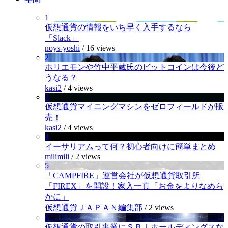
1
仮想通貨の情報をいち早く入手するなら
「Slack」
noys-yoshi
/
16 views
2
ホリエモンや竹中平蔵氏のビットコインは今後ど
うなる？
kasi2
/
4 views
3
仮想通貨マイニングマシンをゼロフィールドが販
売！
kasi2
/
4 views
4
イーサリアムって何？初心者向けに簡単まとめ
milimili
/
2 views
5
「CAMPFIRE」運営会社が仮想通貨取引所
「FIREX」を開設！家入一真「お金をよりなめら
かに」
仮想通貨ＪＡＰＡＮ編集部
/
2 views
6
仮想通貨の取引事業にＳＢＩホールディングスな