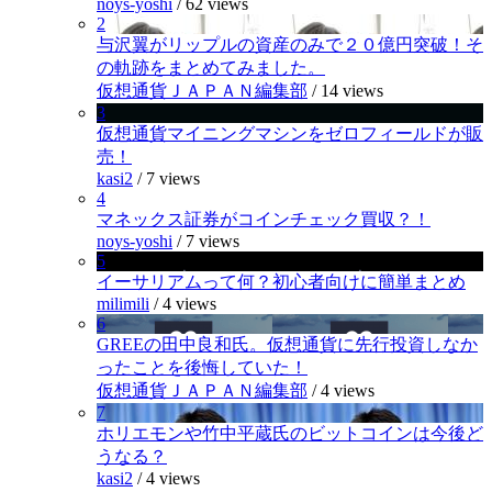
noys-yoshi
/
62 views
2
与沢翼がリップルの資産のみで２０億円突破！そ
の軌跡をまとめてみました。
仮想通貨ＪＡＰＡＮ編集部
/
14 views
3
仮想通貨マイニングマシンをゼロフィールドが販
売！
kasi2
/
7 views
4
マネックス証券がコインチェック買収？！
noys-yoshi
/
7 views
5
イーサリアムって何？初心者向けに簡単まとめ
milimili
/
4 views
6
GREEの田中良和氏。仮想通貨に先行投資しなか
ったことを後悔していた！
仮想通貨ＪＡＰＡＮ編集部
/
4 views
7
ホリエモンや竹中平蔵氏のビットコインは今後ど
うなる？
kasi2
/
4 views