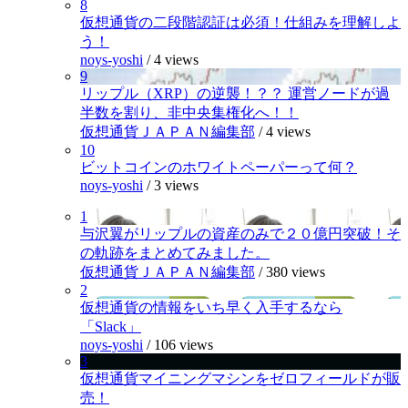
8
仮想通貨の二段階認証は必須！仕組みを理解しよ
う！
noys-yoshi
/
4 views
9
リップル（XRP）の逆襲！？？ 運営ノードが過
半数を割り、非中央集権化へ！！
仮想通貨ＪＡＰＡＮ編集部
/
4 views
10
ビットコインのホワイトペーパーって何？
noys-yoshi
/
3 views
1
与沢翼がリップルの資産のみで２０億円突破！そ
の軌跡をまとめてみました。
仮想通貨ＪＡＰＡＮ編集部
/
380 views
2
仮想通貨の情報をいち早く入手するなら
「Slack」
noys-yoshi
/
106 views
3
仮想通貨マイニングマシンをゼロフィールドが販
売！