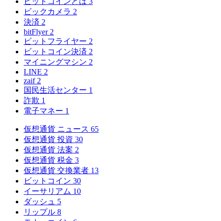
ビットコインとは
3
ビックカメラ
2
決済
2
bitFlyer
2
ビットフライヤー
2
ビットコイン決済
2
マイニングマシン
2
LINE
2
zaif
2
国民生活センター
1
詐欺
1
電子マネー
1
仮想通貨 ニュース
65
仮想通貨 投資
30
仮想通貨 法案
2
仮想通貨 税金
3
仮想通貨 交換業者
13
ビットコイン
30
イーサリアム
10
ダッシュ
5
リップル
8