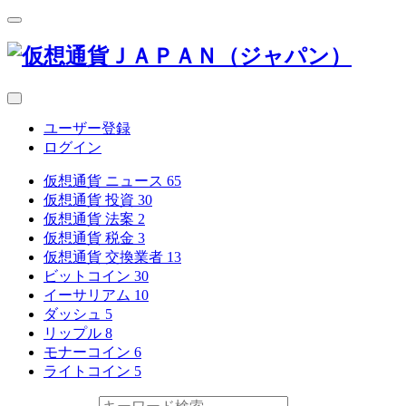
ユーザー登録
ログイン
仮想通貨 ニュース
65
仮想通貨 投資
30
仮想通貨 法案
2
仮想通貨 税金
3
仮想通貨 交換業者
13
ビットコイン
30
イーサリアム
10
ダッシュ
5
リップル
8
モナーコイン
6
ライトコイン
5