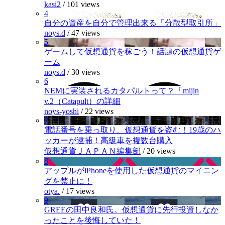
kasi2
/
101 views
4
自分の資産を自分で管理出来る「分散型取引所」
noys.d
/
47 views
5
ゲームして仮想通貨を稼ごう！話題の仮想通貨ゲ
ーム
noys.d
/
30 views
6
NEMに実装されるカタパルトって？「mijin
v.2（Catapult）の詳細
noys-yoshi
/
22 views
7
電話番号を乗っ取り、仮想通貨を盗む！19歳のハ
ッカーが逮捕！高級車を複数台購入
仮想通貨ＪＡＰＡＮ編集部
/
20 views
8
アップルがiPhoneを使用した仮想通貨のマイニン
グを禁止に！
otya.
/
17 views
9
GREEの田中良和氏。仮想通貨に先行投資しなか
ったことを後悔していた！