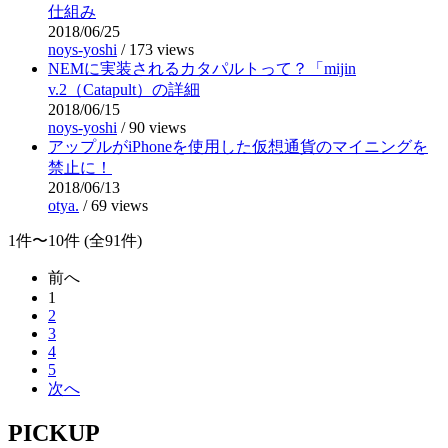
仕組み
2018/06/25
noys-yoshi
/
173 views
NEMに実装されるカタパルトって？「mijin
v.2（Catapult）の詳細
2018/06/15
noys-yoshi
/
90 views
アップルがiPhoneを使用した仮想通貨のマイニングを
禁止に！
2018/06/13
otya.
/
69 views
1件〜10件 (全91件)
前へ
1
2
3
4
5
次へ
PICKUP