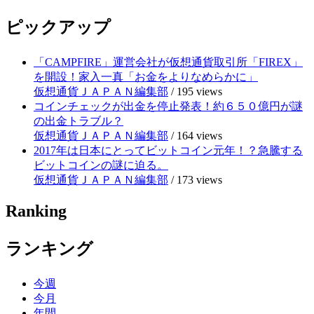
ピックアップ
「CAMPFIRE」運営会社が仮想通貨取引所「FIREX」
を開設！家入一真「お金をよりなめらかに」
仮想通貨ＪＡＰＡＮ編集部
/
195 views
コインチェックが出金を停止発表！約６５０億円が謎
の出金トラブル？
仮想通貨ＪＡＰＡＮ編集部
/
164 views
2017年は日本にとってビットコイン元年！？急騰する
ビットコインの謎に迫る。
仮想通貨ＪＡＰＡＮ編集部
/
173 views
Ranking
ランキング
今週
今月
年間