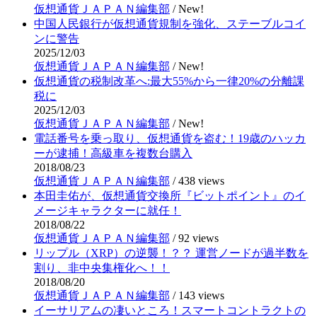
仮想通貨ＪＡＰＡＮ編集部
/
New!
中国人民銀行が仮想通貨規制を強化、ステーブルコイ
ンに警告
2025/12/03
仮想通貨ＪＡＰＡＮ編集部
/
New!
仮想通貨の税制改革へ:最大55%から一律20%の分離課
税に
2025/12/03
仮想通貨ＪＡＰＡＮ編集部
/
New!
電話番号を乗っ取り、仮想通貨を盗む！19歳のハッカ
ーが逮捕！高級車を複数台購入
2018/08/23
仮想通貨ＪＡＰＡＮ編集部
/
438 views
本田圭佑が、仮想通貨交換所『ビットポイント』のイ
メージキャラクターに就任！
2018/08/22
仮想通貨ＪＡＰＡＮ編集部
/
92 views
リップル（XRP）の逆襲！？？ 運営ノードが過半数を
割り、非中央集権化へ！！
2018/08/20
仮想通貨ＪＡＰＡＮ編集部
/
143 views
イーサリアムの凄いところ！スマートコントラクトの