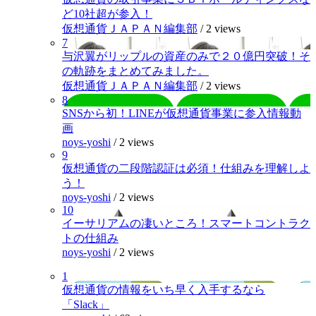
ど10社超が参入！
仮想通貨ＪＡＰＡＮ編集部
/
2 views
7
与沢翼がリップルの資産のみで２０億円突破！そ
の軌跡をまとめてみました。
仮想通貨ＪＡＰＡＮ編集部
/
2 views
8
SNSから初！LINEが仮想通貨事業に参入情報動
画
noys-yoshi
/
2 views
9
仮想通貨の二段階認証は必須！仕組みを理解しよ
う！
noys-yoshi
/
2 views
10
イーサリアムの凄いところ！スマートコントラク
トの仕組み
noys-yoshi
/
2 views
1
仮想通貨の情報をいち早く入手するなら
「Slack」