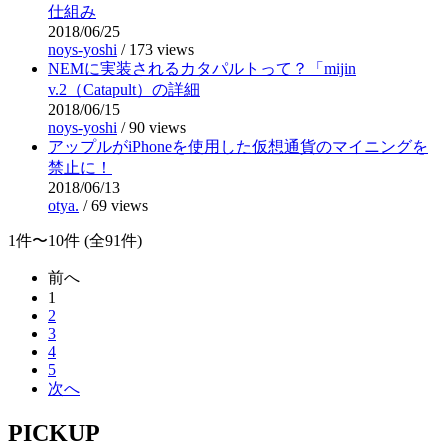
仕組み
2018/06/25
noys-yoshi
/
173 views
NEMに実装されるカタパルトって？「mijin
v.2（Catapult）の詳細
2018/06/15
noys-yoshi
/
90 views
アップルがiPhoneを使用した仮想通貨のマイニングを
禁止に！
2018/06/13
otya.
/
69 views
1件〜10件 (全91件)
前へ
1
2
3
4
5
次へ
PICKUP