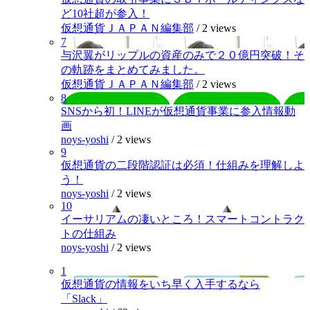
ど10社超が参入！
仮想通貨ＪＡＰＡＮ編集部
/
2 views
7
与沢翼がリップルの資産のみで２０億円突破！そ
の軌跡をまとめてみました。
仮想通貨ＪＡＰＡＮ編集部
/
2 views
8
SNSから初！LINEが仮想通貨事業に参入情報動
画
noys-yoshi
/
2 views
9
仮想通貨の二段階認証は必須！仕組みを理解しよ
う！
noys-yoshi
/
2 views
10
イーサリアムの凄いところ！スマートコントラク
トの仕組み
noys-yoshi
/
2 views
1
仮想通貨の情報をいち早く入手するなら
「Slack」