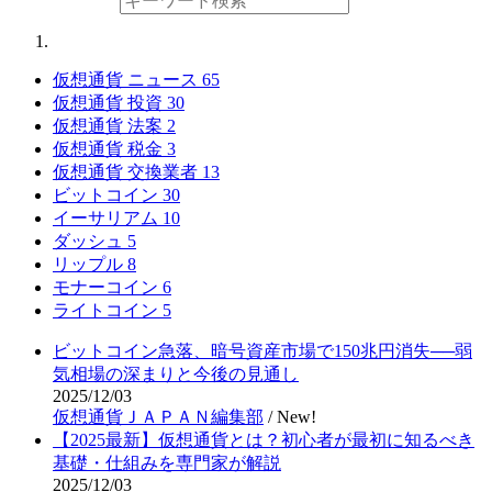
仮想通貨 ニュース
65
仮想通貨 投資
30
仮想通貨 法案
2
仮想通貨 税金
3
仮想通貨 交換業者
13
ビットコイン
30
イーサリアム
10
ダッシュ
5
リップル
8
モナーコイン
6
ライトコイン
5
ビットコイン急落、暗号資産市場で150兆円消失──弱
気相場の深まりと今後の見通し
2025/12/03
仮想通貨ＪＡＰＡＮ編集部
/
New!
【2025最新】仮想通貨とは？初心者が最初に知るべき
基礎・仕組みを専門家が解説
2025/12/03