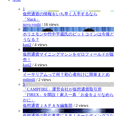
1
仮想通貨の情報をいち早く入手するなら
「Slack」
noys-yoshi
/
16 views
2
ホリエモンや竹中平蔵氏のビットコインは今後ど
うなる？
kasi2
/
4 views
3
仮想通貨マイニングマシンをゼロフィールドが販
売！
kasi2
/
4 views
4
イーサリアムって何？初心者向けに簡単まとめ
milimili
/
2 views
5
「CAMPFIRE」運営会社が仮想通貨取引所
「FIREX」を開設！家入一真「お金をよりなめら
かに」
仮想通貨ＪＡＰＡＮ編集部
/
2 views
6
仮想通貨の取引事業にＳＢＩホールディングスな