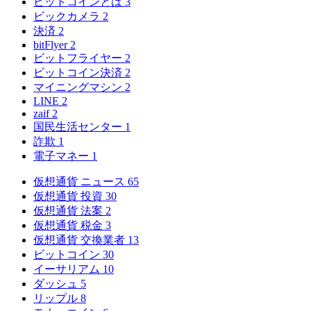
ビットコインとは
3
ビックカメラ
2
決済
2
bitFlyer
2
ビットフライヤー
2
ビットコイン決済
2
マイニングマシン
2
LINE
2
zaif
2
国民生活センター
1
詐欺
1
電子マネー
1
仮想通貨 ニュース
65
仮想通貨 投資
30
仮想通貨 法案
2
仮想通貨 税金
3
仮想通貨 交換業者
13
ビットコイン
30
イーサリアム
10
ダッシュ
5
リップル
8