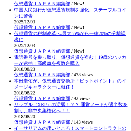
仮想通貨ＪＡＰＡＮ編集部
/
New!
中国人民銀行が仮想通貨規制を強化、ステーブルコイ
ンに警告
2025/12/03
仮想通貨ＪＡＰＡＮ編集部
/
New!
仮想通貨の税制改革へ:最大55%から一律20%の分離課
税に
2025/12/03
仮想通貨ＪＡＰＡＮ編集部
/
New!
電話番号を乗っ取り、仮想通貨を盗む！19歳のハッカ
ーが逮捕！高級車を複数台購入
2018/08/23
仮想通貨ＪＡＰＡＮ編集部
/
438 views
本田圭佑が、仮想通貨交換所『ビットポイント』のイ
メージキャラクターに就任！
2018/08/22
仮想通貨ＪＡＰＡＮ編集部
/
92 views
リップル（XRP）の逆襲！？？ 運営ノードが過半数を
割り、非中央集権化へ！！
2018/08/20
仮想通貨ＪＡＰＡＮ編集部
/
143 views
イーサリアムの凄いところ！スマートコントラクトの