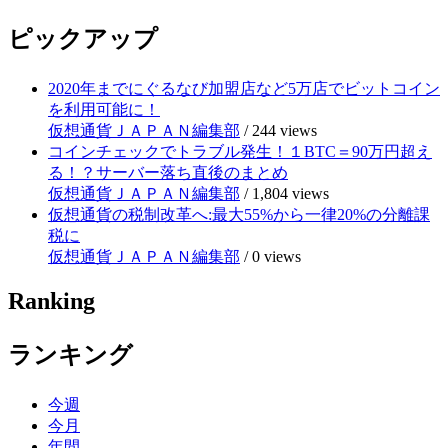
ピックアップ
2020年までにぐるなび加盟店など5万店でビットコイン
を利用可能に！
仮想通貨ＪＡＰＡＮ編集部
/
244 views
コインチェックでトラブル発生！１BTC＝90万円超え
る！？サーバー落ち直後のまとめ
仮想通貨ＪＡＰＡＮ編集部
/
1,804 views
仮想通貨の税制改革へ:最大55%から一律20%の分離課
税に
仮想通貨ＪＡＰＡＮ編集部
/
0 views
Ranking
ランキング
今週
今月
年間