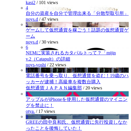
kasi2
/
101 views
4
自分の資産を自分で管理出来る「分散型取引所」
noys.d
/
47 views
5
ゲームして仮想通貨を稼ごう！話題の仮想通貨ゲ
ーム
noys.d
/
30 views
6
NEMに実装されるカタパルトって？「mijin
v.2（Catapult）の詳細
noys-yoshi
/
22 views
7
電話番号を乗っ取り、仮想通貨を盗む！19歳のハ
ッカーが逮捕！高級車を複数台購入
仮想通貨ＪＡＰＡＮ編集部
/
20 views
8
アップルがiPhoneを使用した仮想通貨のマイニン
グを禁止に！
otya.
/
17 views
9
GREEの田中良和氏。仮想通貨に先行投資しなか
ったことを後悔していた！