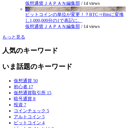
仮想通貨ＪＡＰＡＮ編集部
/
14 views
10
ビットコインの単位が変更！？BTC⇒Bitsに変換
し1,000,000分の1で表記に。
仮想通貨ＪＡＰＡＮ編集部
/
14 views
もっと見る
人気のキーワード
いま話題のキーワード
仮想通貨
50
初心者
17
仮想通貨取引所
15
暗号通貨
8
投資
7
コインチェック
5
アルトコイン
5
ビットコイン
4