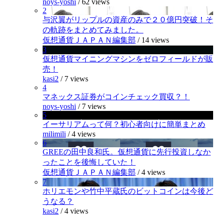
noys-yoshi
/
62 views
2
与沢翼がリップルの資産のみで２０億円突破！そ
の軌跡をまとめてみました。
仮想通貨ＪＡＰＡＮ編集部
/
14 views
3
仮想通貨マイニングマシンをゼロフィールドが販
売！
kasi2
/
7 views
4
マネックス証券がコインチェック買収？！
noys-yoshi
/
7 views
5
イーサリアムって何？初心者向けに簡単まとめ
milimili
/
4 views
6
GREEの田中良和氏。仮想通貨に先行投資しなか
ったことを後悔していた！
仮想通貨ＪＡＰＡＮ編集部
/
4 views
7
ホリエモンや竹中平蔵氏のビットコインは今後ど
うなる？
kasi2
/
4 views