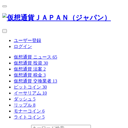
ユーザー登録
ログイン
仮想通貨 ニュース
65
仮想通貨 投資
30
仮想通貨 法案
2
仮想通貨 税金
3
仮想通貨 交換業者
13
ビットコイン
30
イーサリアム
10
ダッシュ
5
リップル
8
モナーコイン
6
ライトコイン
5