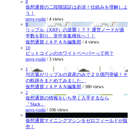
8
仮想通貨の二段階認証は必須！仕組みを理解しよ
う！
noys-yoshi
/
4 views
9
リップル（XRP）の逆襲！？？ 運営ノードが過
半数を割り、非中央集権化へ！！
仮想通貨ＪＡＰＡＮ編集部
/
4 views
10
ビットコインのホワイトペーパーって何？
noys-yoshi
/
3 views
1
与沢翼がリップルの資産のみで２０億円突破！そ
の軌跡をまとめてみました。
仮想通貨ＪＡＰＡＮ編集部
/
380 views
2
仮想通貨の情報をいち早く入手するなら
「Slack」
noys-yoshi
/
106 views
3
仮想通貨マイニングマシンをゼロフィールドが販
売！