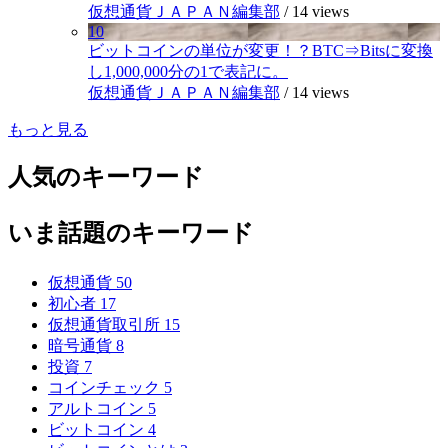
仮想通貨ＪＡＰＡＮ編集部
/
14 views
10
ビットコインの単位が変更！？BTC⇒Bitsに変換
し1,000,000分の1で表記に。
仮想通貨ＪＡＰＡＮ編集部
/
14 views
もっと見る
人気のキーワード
いま話題のキーワード
仮想通貨
50
初心者
17
仮想通貨取引所
15
暗号通貨
8
投資
7
コインチェック
5
アルトコイン
5
ビットコイン
4