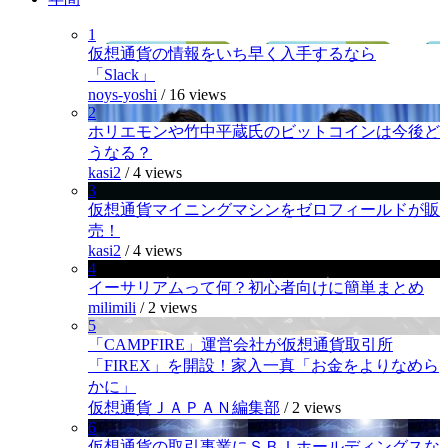
1
仮想通貨の情報をいち早く入手するなら
「Slack」
noys-yoshi
/
16 views
2
ホリエモンや竹中平蔵氏のビットコインは今後ど
うなる？
kasi2
/
4 views
3
仮想通貨マイニングマシンをゼロフィールドが販
売！
kasi2
/
4 views
4
イーサリアムって何？初心者向けに簡単まとめ
milimili
/
2 views
5
「CAMPFIRE」運営会社が仮想通貨取引所
「FIREX」を開設！家入一真「お金をよりなめら
かに」
仮想通貨ＪＡＰＡＮ編集部
/
2 views
6
仮想通貨の取引事業にＳＢＩホールディングスな