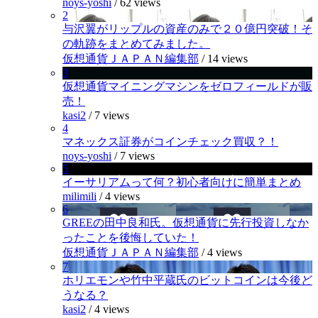
noys-yoshi
/
62 views
2
与沢翼がリップルの資産のみで２０億円突破！そ
の軌跡をまとめてみました。
仮想通貨ＪＡＰＡＮ編集部
/
14 views
3
仮想通貨マイニングマシンをゼロフィールドが販
売！
kasi2
/
7 views
4
マネックス証券がコインチェック買収？！
noys-yoshi
/
7 views
5
イーサリアムって何？初心者向けに簡単まとめ
milimili
/
4 views
6
GREEの田中良和氏。仮想通貨に先行投資しなか
ったことを後悔していた！
仮想通貨ＪＡＰＡＮ編集部
/
4 views
7
ホリエモンや竹中平蔵氏のビットコインは今後ど
うなる？
kasi2
/
4 views