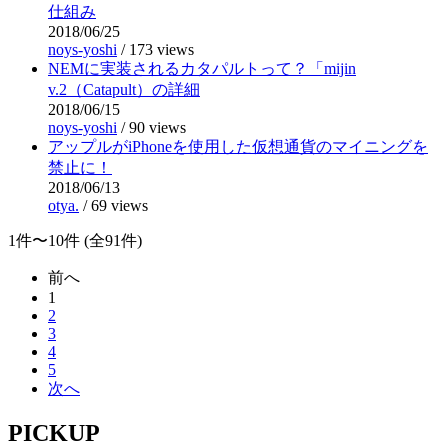
仕組み
2018/06/25
noys-yoshi
/
173 views
NEMに実装されるカタパルトって？「mijin
v.2（Catapult）の詳細
2018/06/15
noys-yoshi
/
90 views
アップルがiPhoneを使用した仮想通貨のマイニングを
禁止に！
2018/06/13
otya.
/
69 views
1件〜10件 (全91件)
前へ
1
2
3
4
5
次へ
PICKUP