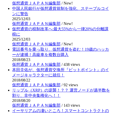
仮想通貨ＪＡＰＡＮ編集部
/
New!
中国人民銀行が仮想通貨規制を強化、ステーブルコイ
ンに警告
2025/12/03
仮想通貨ＪＡＰＡＮ編集部
/
New!
仮想通貨の税制改革へ:最大55%から一律20%の分離課
税に
2025/12/03
仮想通貨ＪＡＰＡＮ編集部
/
New!
電話番号を乗っ取り、仮想通貨を盗む！19歳のハッカ
ーが逮捕！高級車を複数台購入
2018/08/23
仮想通貨ＪＡＰＡＮ編集部
/
438 views
本田圭佑が、仮想通貨交換所『ビットポイント』のイ
メージキャラクターに就任！
2018/08/22
仮想通貨ＪＡＰＡＮ編集部
/
92 views
リップル（XRP）の逆襲！？？ 運営ノードが過半数を
割り、非中央集権化へ！！
2018/08/20
仮想通貨ＪＡＰＡＮ編集部
/
143 views
イーサリアムの凄いところ！スマートコントラクトの