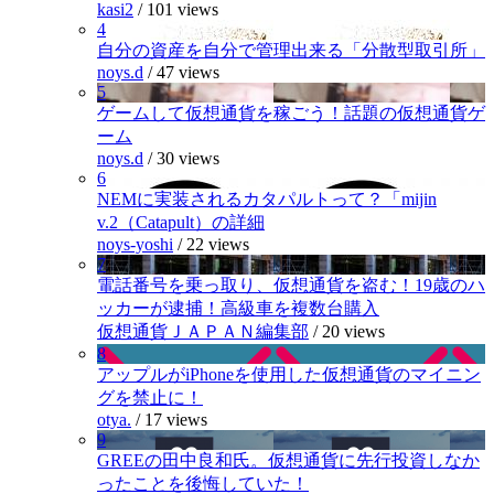
kasi2
/
101 views
4
自分の資産を自分で管理出来る「分散型取引所」
noys.d
/
47 views
5
ゲームして仮想通貨を稼ごう！話題の仮想通貨ゲ
ーム
noys.d
/
30 views
6
NEMに実装されるカタパルトって？「mijin
v.2（Catapult）の詳細
noys-yoshi
/
22 views
7
電話番号を乗っ取り、仮想通貨を盗む！19歳のハ
ッカーが逮捕！高級車を複数台購入
仮想通貨ＪＡＰＡＮ編集部
/
20 views
8
アップルがiPhoneを使用した仮想通貨のマイニン
グを禁止に！
otya.
/
17 views
9
GREEの田中良和氏。仮想通貨に先行投資しなか
ったことを後悔していた！