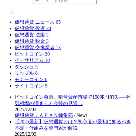
仮想通貨 ニュース
65
仮想通貨 投資
30
仮想通貨 法案
2
仮想通貨 税金
3
仮想通貨 交換業者
13
ビットコイン
30
イーサリアム
10
ダッシュ
5
リップル
8
モナーコイン
6
ライトコイン
5
ビットコイン急落、暗号資産市場で150兆円消失──弱
気相場の深まりと今後の見通し
2025/12/03
仮想通貨ＪＡＰＡＮ編集部
/
New!
【2025最新】仮想通貨とは？初心者が最初に知るべき
基礎・仕組みを専門家が解説
2025/12/03