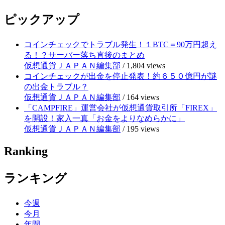
ピックアップ
コインチェックでトラブル発生！１BTC＝90万円超え
る！？サーバー落ち直後のまとめ
仮想通貨ＪＡＰＡＮ編集部
/
1,804 views
コインチェックが出金を停止発表！約６５０億円が謎
の出金トラブル？
仮想通貨ＪＡＰＡＮ編集部
/
164 views
「CAMPFIRE」運営会社が仮想通貨取引所「FIREX」
を開設！家入一真「お金をよりなめらかに」
仮想通貨ＪＡＰＡＮ編集部
/
195 views
Ranking
ランキング
今週
今月
年間