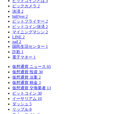
ビットコインとは
3
ビックカメラ
2
決済
2
bitFlyer
2
ビットフライヤー
2
ビットコイン決済
2
マイニングマシン
2
LINE
2
zaif
2
国民生活センター
1
詐欺
1
電子マネー
1
仮想通貨 ニュース
65
仮想通貨 投資
30
仮想通貨 法案
2
仮想通貨 税金
3
仮想通貨 交換業者
13
ビットコイン
30
イーサリアム
10
ダッシュ
5
リップル
8