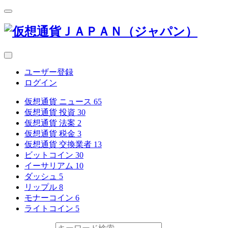
ユーザー登録
ログイン
仮想通貨 ニュース
65
仮想通貨 投資
30
仮想通貨 法案
2
仮想通貨 税金
3
仮想通貨 交換業者
13
ビットコイン
30
イーサリアム
10
ダッシュ
5
リップル
8
モナーコイン
6
ライトコイン
5