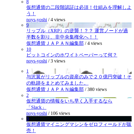
8
仮想通貨の二段階認証は必須！仕組みを理解しよ
う！
noys-yoshi
/
4 views
9
リップル（XRP）の逆襲！？？ 運営ノードが過
半数を割り、非中央集権化へ！！
仮想通貨ＪＡＰＡＮ編集部
/
4 views
10
ビットコインのホワイトペーパーって何？
noys-yoshi
/
3 views
1
与沢翼がリップルの資産のみで２０億円突破！そ
の軌跡をまとめてみました。
仮想通貨ＪＡＰＡＮ編集部
/
380 views
2
仮想通貨の情報をいち早く入手するなら
「Slack」
noys-yoshi
/
106 views
3
仮想通貨マイニングマシンをゼロフィールドが販
売！