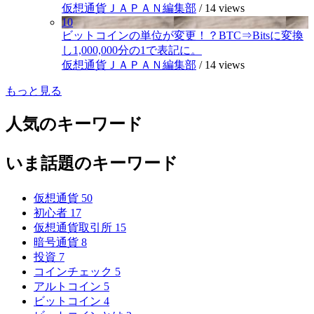
仮想通貨ＪＡＰＡＮ編集部
/
14 views
10
ビットコインの単位が変更！？BTC⇒Bitsに変換
し1,000,000分の1で表記に。
仮想通貨ＪＡＰＡＮ編集部
/
14 views
もっと見る
人気のキーワード
いま話題のキーワード
仮想通貨
50
初心者
17
仮想通貨取引所
15
暗号通貨
8
投資
7
コインチェック
5
アルトコイン
5
ビットコイン
4