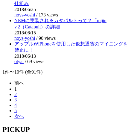
仕組み
2018/06/25
noys-yoshi
/
173 views
NEMに実装されるカタパルトって？「mijin
v.2（Catapult）の詳細
2018/06/15
noys-yoshi
/
90 views
アップルがiPhoneを使用した仮想通貨のマイニングを
禁止に！
2018/06/13
otya.
/
69 views
1件〜10件 (全91件)
前へ
1
2
3
4
5
次へ
PICKUP