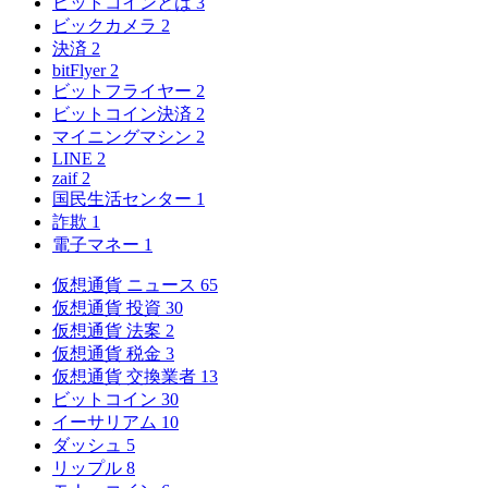
ビットコインとは
3
ビックカメラ
2
決済
2
bitFlyer
2
ビットフライヤー
2
ビットコイン決済
2
マイニングマシン
2
LINE
2
zaif
2
国民生活センター
1
詐欺
1
電子マネー
1
仮想通貨 ニュース
65
仮想通貨 投資
30
仮想通貨 法案
2
仮想通貨 税金
3
仮想通貨 交換業者
13
ビットコイン
30
イーサリアム
10
ダッシュ
5
リップル
8