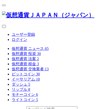
ユーザー登録
ログイン
仮想通貨 ニュース
65
仮想通貨 投資
30
仮想通貨 法案
2
仮想通貨 税金
3
仮想通貨 交換業者
13
ビットコイン
30
イーサリアム
10
ダッシュ
5
リップル
8
モナーコイン
6
ライトコイン
5