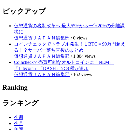
ピックアップ
仮想通貨の税制改革へ:最大55%から一律20%の分離課
税に
仮想通貨ＪＡＰＡＮ編集部
/
0 views
コインチェックでトラブル発生！１BTC＝90万円超え
る！？サーバー落ち直後のまとめ
仮想通貨ＪＡＰＡＮ編集部
/
1,804 views
Coincheckで売買可能なオルトコインに「NEM」
「Litecoin」「DASH」の３種が追加
仮想通貨ＪＡＰＡＮ編集部
/
162 views
Ranking
ランキング
今週
今月
年間