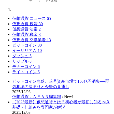
仮想通貨 ニュース
65
仮想通貨 投資
30
仮想通貨 法案
2
仮想通貨 税金
3
仮想通貨 交換業者
13
ビットコイン
30
イーサリアム
10
ダッシュ
5
リップル
8
モナーコイン
6
ライトコイン
5
ビットコイン急落、暗号資産市場で150兆円消失──弱
気相場の深まりと今後の見通し
2025/12/03
仮想通貨ＪＡＰＡＮ編集部
/
New!
【2025最新】仮想通貨とは？初心者が最初に知るべき
基礎・仕組みを専門家が解説
2025/12/03