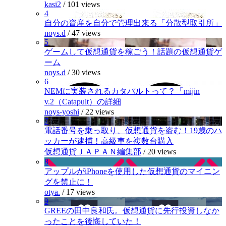
kasi2
/
101 views
4
自分の資産を自分で管理出来る「分散型取引所」
noys.d
/
47 views
5
ゲームして仮想通貨を稼ごう！話題の仮想通貨ゲ
ーム
noys.d
/
30 views
6
NEMに実装されるカタパルトって？「mijin
v.2（Catapult）の詳細
noys-yoshi
/
22 views
7
電話番号を乗っ取り、仮想通貨を盗む！19歳のハ
ッカーが逮捕！高級車を複数台購入
仮想通貨ＪＡＰＡＮ編集部
/
20 views
8
アップルがiPhoneを使用した仮想通貨のマイニン
グを禁止に！
otya.
/
17 views
9
GREEの田中良和氏。仮想通貨に先行投資しなか
ったことを後悔していた！