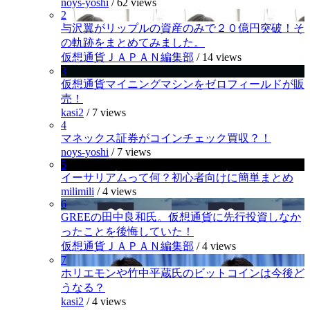
noys-yoshi
/
62 views
2
与沢翼がリップルの資産のみで２０億円突破！そ
の軌跡をまとめてみました。
仮想通貨ＪＡＰＡＮ編集部
/
14 views
3
仮想通貨マイニングマシンをゼロフィールドが販
売！
kasi2
/
7 views
4
マネックス証券がコインチェック買収？！
noys-yoshi
/
7 views
5
イーサリアムって何？初心者向けに簡単まとめ
milimili
/
4 views
6
GREEの田中良和氏。仮想通貨に先行投資しなか
ったことを後悔していた！
仮想通貨ＪＡＰＡＮ編集部
/
4 views
7
ホリエモンや竹中平蔵氏のビットコインは今後ど
うなる？
kasi2
/
4 views