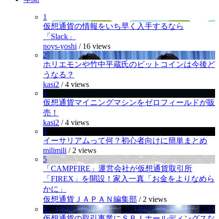
1
仮想通貨の情報をいち早く入手するなら
「Slack」
noys-yoshi
/
16 views
2
ホリエモンや竹中平蔵氏のビットコインは今後ど
うなる？
kasi2
/
4 views
3
仮想通貨マイニングマシンをゼロフィールドが販
売！
kasi2
/
4 views
4
イーサリアムって何？初心者向けに簡単まとめ
milimili
/
2 views
5
「CAMPFIRE」運営会社が仮想通貨取引所
「FIREX」を開設！家入一真「お金をよりなめら
かに」
仮想通貨ＪＡＰＡＮ編集部
/
2 views
6
仮想通貨の取引事業にＳＢＩホールディングスな