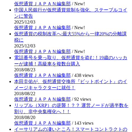
仮想通貨ＪＡＰＡＮ編集部
/
New!
中国人民銀行が仮想通貨規制を強化、ステーブルコイ
ンに警告
2025/12/03
仮想通貨ＪＡＰＡＮ編集部
/
New!
仮想通貨の税制改革へ:最大55%から一律20%の分離課
税に
2025/12/03
仮想通貨ＪＡＰＡＮ編集部
/
New!
電話番号を乗っ取り、仮想通貨を盗む！19歳のハッカ
ーが逮捕！高級車を複数台購入
2018/08/23
仮想通貨ＪＡＰＡＮ編集部
/
438 views
本田圭佑が、仮想通貨交換所『ビットポイント』のイ
メージキャラクターに就任！
2018/08/22
仮想通貨ＪＡＰＡＮ編集部
/
92 views
リップル（XRP）の逆襲！？？ 運営ノードが過半数を
割り、非中央集権化へ！！
2018/08/20
仮想通貨ＪＡＰＡＮ編集部
/
143 views
イーサリアムの凄いところ！スマートコントラクトの