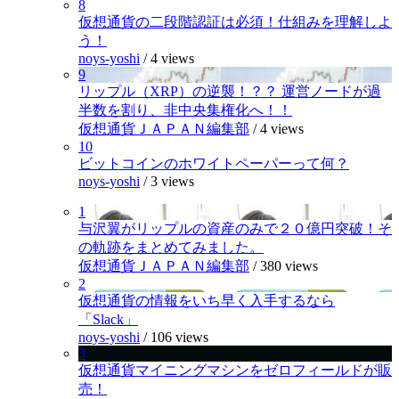
8
仮想通貨の二段階認証は必須！仕組みを理解しよ
う！
noys-yoshi
/
4 views
9
リップル（XRP）の逆襲！？？ 運営ノードが過
半数を割り、非中央集権化へ！！
仮想通貨ＪＡＰＡＮ編集部
/
4 views
10
ビットコインのホワイトペーパーって何？
noys-yoshi
/
3 views
1
与沢翼がリップルの資産のみで２０億円突破！そ
の軌跡をまとめてみました。
仮想通貨ＪＡＰＡＮ編集部
/
380 views
2
仮想通貨の情報をいち早く入手するなら
「Slack」
noys-yoshi
/
106 views
3
仮想通貨マイニングマシンをゼロフィールドが販
売！