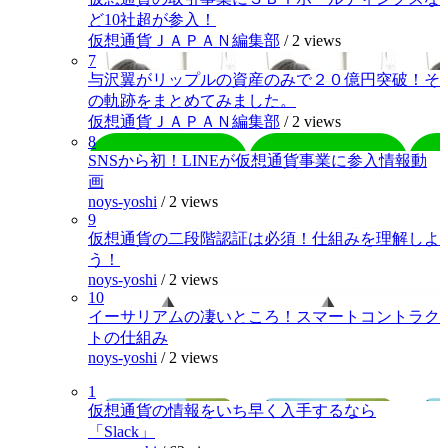
ど10社超が参入！
仮想通貨ＪＡＰＡＮ編集部
/
2 views
7
与沢翼がリップルの資産のみで２０億円突破！そ
の軌跡をまとめてみました。
仮想通貨ＪＡＰＡＮ編集部
/
2 views
8
SNSから初！LINEが仮想通貨事業に参入情報動
画
noys-yoshi
/
2 views
9
仮想通貨の二段階認証は必須！仕組みを理解しよ
う！
noys-yoshi
/
2 views
10
イーサリアムの凄いところ！スマートコントラク
トの仕組み
noys-yoshi
/
2 views
1
仮想通貨の情報をいち早く入手するなら
「Slack」