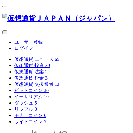
ユーザー登録
ログイン
仮想通貨 ニュース
65
仮想通貨 投資
30
仮想通貨 法案
2
仮想通貨 税金
3
仮想通貨 交換業者
13
ビットコイン
30
イーサリアム
10
ダッシュ
5
リップル
8
モナーコイン
6
ライトコイン
5