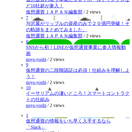
ど10社超が参入！
仮想通貨ＪＡＰＡＮ編集部
/
2 views
7
与沢翼がリップルの資産のみで２０億円突破！そ
の軌跡をまとめてみました。
仮想通貨ＪＡＰＡＮ編集部
/
2 views
8
SNSから初！LINEが仮想通貨事業に参入情報動
画
noys-yoshi
/
2 views
9
仮想通貨の二段階認証は必須！仕組みを理解しよ
う！
noys-yoshi
/
2 views
10
イーサリアムの凄いところ！スマートコントラク
トの仕組み
noys-yoshi
/
2 views
1
仮想通貨の情報をいち早く入手するなら
「Slack」