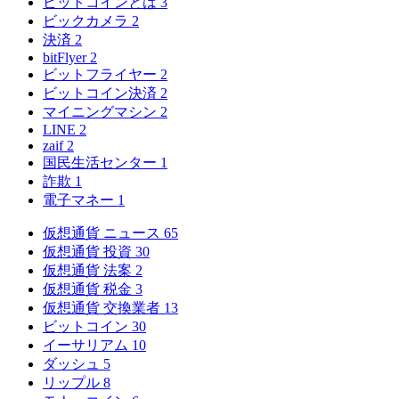
ビットコインとは
3
ビックカメラ
2
決済
2
bitFlyer
2
ビットフライヤー
2
ビットコイン決済
2
マイニングマシン
2
LINE
2
zaif
2
国民生活センター
1
詐欺
1
電子マネー
1
仮想通貨 ニュース
65
仮想通貨 投資
30
仮想通貨 法案
2
仮想通貨 税金
3
仮想通貨 交換業者
13
ビットコイン
30
イーサリアム
10
ダッシュ
5
リップル
8