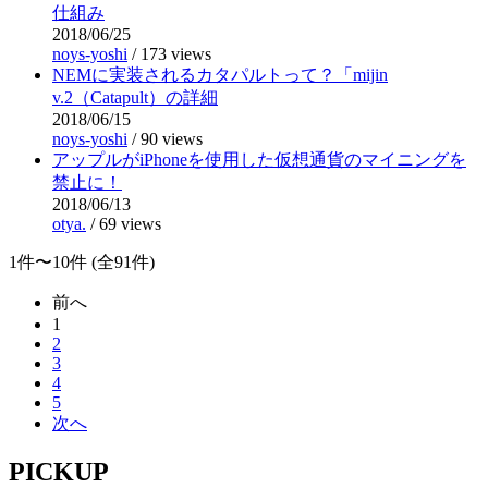
仕組み
2018/06/25
noys-yoshi
/
173 views
NEMに実装されるカタパルトって？「mijin
v.2（Catapult）の詳細
2018/06/15
noys-yoshi
/
90 views
アップルがiPhoneを使用した仮想通貨のマイニングを
禁止に！
2018/06/13
otya.
/
69 views
1件〜10件 (全91件)
前へ
1
2
3
4
5
次へ
PICKUP