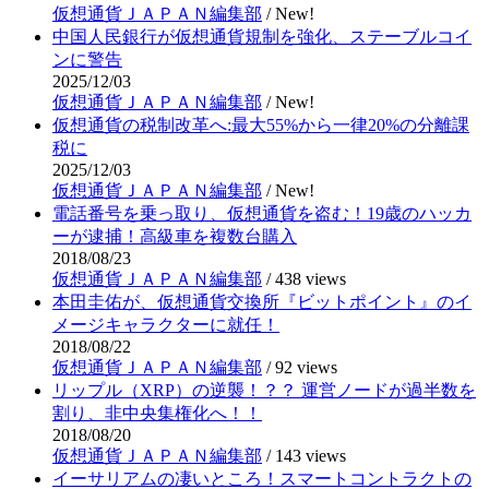
仮想通貨ＪＡＰＡＮ編集部
/
New!
中国人民銀行が仮想通貨規制を強化、ステーブルコイ
ンに警告
2025/12/03
仮想通貨ＪＡＰＡＮ編集部
/
New!
仮想通貨の税制改革へ:最大55%から一律20%の分離課
税に
2025/12/03
仮想通貨ＪＡＰＡＮ編集部
/
New!
電話番号を乗っ取り、仮想通貨を盗む！19歳のハッカ
ーが逮捕！高級車を複数台購入
2018/08/23
仮想通貨ＪＡＰＡＮ編集部
/
438 views
本田圭佑が、仮想通貨交換所『ビットポイント』のイ
メージキャラクターに就任！
2018/08/22
仮想通貨ＪＡＰＡＮ編集部
/
92 views
リップル（XRP）の逆襲！？？ 運営ノードが過半数を
割り、非中央集権化へ！！
2018/08/20
仮想通貨ＪＡＰＡＮ編集部
/
143 views
イーサリアムの凄いところ！スマートコントラクトの