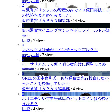
noys-yoshi
/
62 views
2
与沢翼がリップルの資産のみで２０億円突破！そ
の軌跡をまとめてみました。
仮想通貨ＪＡＰＡＮ編集部
/
14 views
3
仮想通貨マイニングマシンをゼロフィールドが販
売！
kasi2
/
7 views
4
マネックス証券がコインチェック買収？！
noys-yoshi
/
7 views
5
イーサリアムって何？初心者向けに簡単まとめ
milimili
/
4 views
6
GREEの田中良和氏。仮想通貨に先行投資しなか
ったことを後悔していた！
仮想通貨ＪＡＰＡＮ編集部
/
4 views
7
ホリエモンや竹中平蔵氏のビットコインは今後ど
うなる？
kasi2
/
4 views