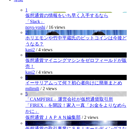
1
仮想通貨の情報をいち早く入手するなら
「Slack」
noys-yoshi
/
16 views
2
ホリエモンや竹中平蔵氏のビットコインは今後ど
うなる？
kasi2
/
4 views
3
仮想通貨マイニングマシンをゼロフィールドが販
売！
kasi2
/
4 views
4
イーサリアムって何？初心者向けに簡単まとめ
milimili
/
2 views
5
「CAMPFIRE」運営会社が仮想通貨取引所
「FIREX」を開設！家入一真「お金をよりなめら
かに」
仮想通貨ＪＡＰＡＮ編集部
/
2 views
6
仮想通貨の取引事業にＳＢＩホールディングスな