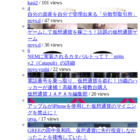
kasi2
/
101 views
4
自分の資産を自分で管理出来る「分散型取引所」
noys.d
/
47 views
5
ゲームして仮想通貨を稼ごう！話題の仮想通貨ゲ
ーム
noys.d
/
30 views
6
NEMに実装されるカタパルトって？「mijin
v.2（Catapult）の詳細
noys-yoshi
/
22 views
7
電話番号を乗っ取り、仮想通貨を盗む！19歳のハ
ッカーが逮捕！高級車を複数台購入
仮想通貨ＪＡＰＡＮ編集部
/
20 views
8
アップルがiPhoneを使用した仮想通貨のマイニン
グを禁止に！
otya.
/
17 views
9
GREEの田中良和氏。仮想通貨に先行投資しなか
ったことを後悔していた！