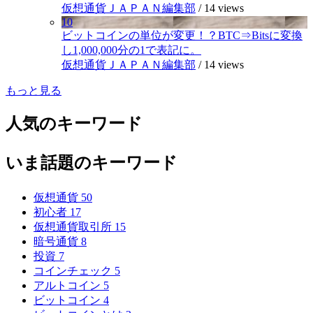
仮想通貨ＪＡＰＡＮ編集部
/
14 views
10
ビットコインの単位が変更！？BTC⇒Bitsに変換
し1,000,000分の1で表記に。
仮想通貨ＪＡＰＡＮ編集部
/
14 views
もっと見る
人気のキーワード
いま話題のキーワード
仮想通貨
50
初心者
17
仮想通貨取引所
15
暗号通貨
8
投資
7
コインチェック
5
アルトコイン
5
ビットコイン
4