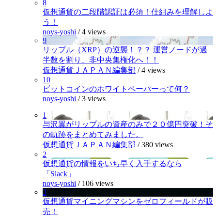
8
仮想通貨の二段階認証は必須！仕組みを理解しよ
う！
noys-yoshi
/
4 views
9
リップル（XRP）の逆襲！？？ 運営ノードが過
半数を割り、非中央集権化へ！！
仮想通貨ＪＡＰＡＮ編集部
/
4 views
10
ビットコインのホワイトペーパーって何？
noys-yoshi
/
3 views
1
与沢翼がリップルの資産のみで２０億円突破！そ
の軌跡をまとめてみました。
仮想通貨ＪＡＰＡＮ編集部
/
380 views
2
仮想通貨の情報をいち早く入手するなら
「Slack」
noys-yoshi
/
106 views
3
仮想通貨マイニングマシンをゼロフィールドが販
売！