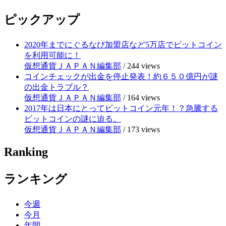
ピックアップ
2020年までにぐるなび加盟店など5万店でビットコイン
を利用可能に！
仮想通貨ＪＡＰＡＮ編集部
/
244 views
コインチェックが出金を停止発表！約６５０億円が謎
の出金トラブル？
仮想通貨ＪＡＰＡＮ編集部
/
164 views
2017年は日本にとってビットコイン元年！？急騰する
ビットコインの謎に迫る。
仮想通貨ＪＡＰＡＮ編集部
/
173 views
Ranking
ランキング
今週
今月
年間