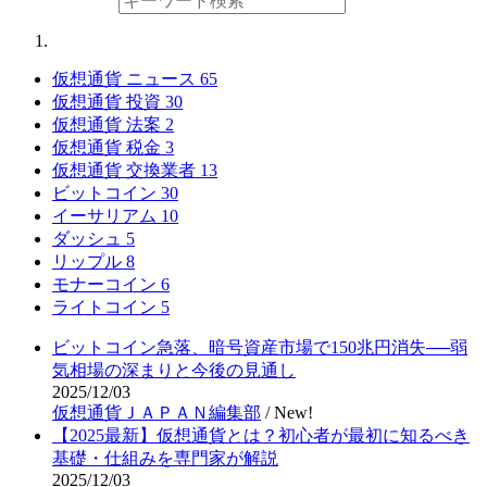
仮想通貨 ニュース
65
仮想通貨 投資
30
仮想通貨 法案
2
仮想通貨 税金
3
仮想通貨 交換業者
13
ビットコイン
30
イーサリアム
10
ダッシュ
5
リップル
8
モナーコイン
6
ライトコイン
5
ビットコイン急落、暗号資産市場で150兆円消失──弱
気相場の深まりと今後の見通し
2025/12/03
仮想通貨ＪＡＰＡＮ編集部
/
New!
【2025最新】仮想通貨とは？初心者が最初に知るべき
基礎・仕組みを専門家が解説
2025/12/03