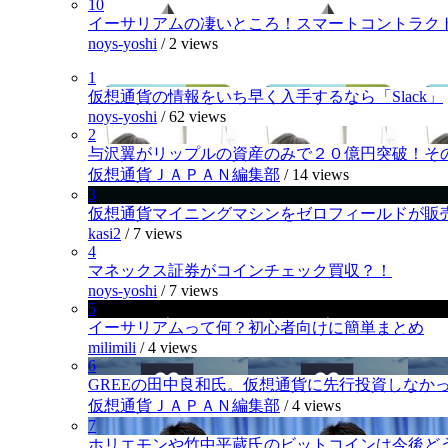
10
イーサリアムの凄いところ！スマートコントラク
noys-yoshi
/
2 views
1
仮想通貨の情報をいち早く入手するなら「Slack」
noys-yoshi
/
62 views
2
与沢翼がリップルの資産のみで２０億円突破！そ
仮想通貨ＪＡＰＡＮ編集部
/
14 views
3
仮想通貨マイニングマシンをゼロフィールドが販
kasi2
/
7 views
4
マネックス証券がコインチェック買収？！
noys-yoshi
/
7 views
5
イーサリアムって何？初心者向けに簡単まとめ
milimili
/
4 views
6
GREEの田中良和氏。仮想通貨に先行投資しなか
仮想通貨ＪＡＰＡＮ編集部
/
4 views
7
ホリエモンや竹中平蔵氏のビットコインは今後ど