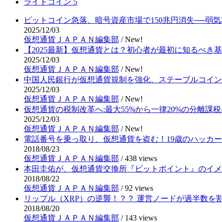
ライトコイン
5
ビットコイン急落、暗号資産市場で150兆円消失──弱
2025/12/03
仮想通貨ＪＡＰＡＮ編集部
/
New!
【2025最新】仮想通貨とは？初心者が最初に知るべき
2025/12/03
仮想通貨ＪＡＰＡＮ編集部
/
New!
中国人民銀行が仮想通貨規制を強化、ステーブルコイン
2025/12/03
仮想通貨ＪＡＰＡＮ編集部
/
New!
仮想通貨の税制改革へ:最大55%から一律20%の分離課税
2025/12/03
仮想通貨ＪＡＰＡＮ編集部
/
New!
電話番号を乗っ取り、仮想通貨を盗む！19歳のハッカ
2018/08/23
仮想通貨ＪＡＰＡＮ編集部
/
438 views
本田圭佑が、仮想通貨交換所『ビットポイント』のイメ
2018/08/22
仮想通貨ＪＡＰＡＮ編集部
/
92 views
リップル（XRP）の逆襲！？？ 運営ノードが過半数を
2018/08/20
仮想通貨ＪＡＰＡＮ編集部
/
143 views