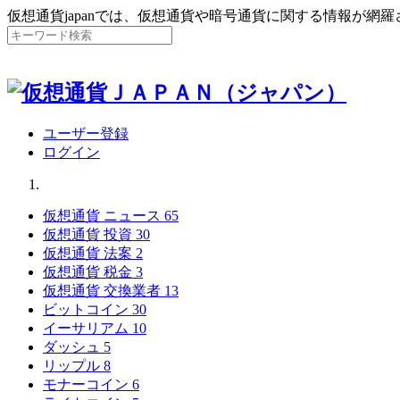
仮想通貨japanでは、仮想通貨や暗号通貨に関する情報が網
ユーザー登録
ログイン
仮想通貨 ニュース
65
仮想通貨 投資
30
仮想通貨 法案
2
仮想通貨 税金
3
仮想通貨 交換業者
13
ビットコイン
30
イーサリアム
10
ダッシュ
5
リップル
8
モナーコイン
6