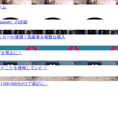
ーム
apult）の詳細
ッカーが逮捕！高級車を複数台購入
グを禁止に！
ったことを後悔していた！
000,000分の1で表記に。