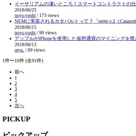
イーサリアムの凄いところ！スマートコントラクトの仕
2018/06/25
noys-yoshi
/
173 views
NEMに実装されるカタパルトって？「mijin v.2（Catapu
2018/06/15
noys-yoshi
/
90 views
アップルがiPhoneを使用した仮想通貨のマイニングを
2018/06/13
otya.
/
69 views
1件〜10件 (全91件)
前へ
1
2
3
4
5
次へ
PICKUP
ピックアップ