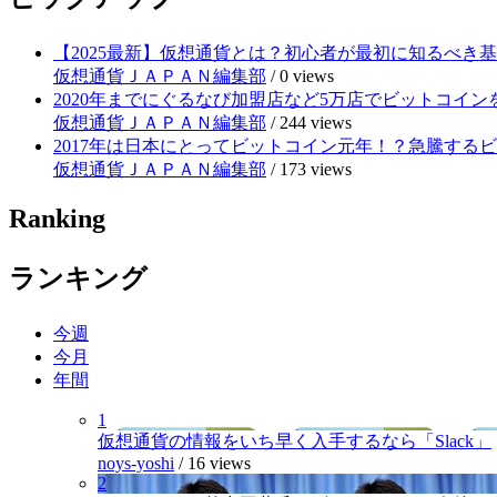
【2025最新】仮想通貨とは？初心者が最初に知るべき
仮想通貨ＪＡＰＡＮ編集部
/
0 views
2020年までにぐるなび加盟店など5万店でビットコイ
仮想通貨ＪＡＰＡＮ編集部
/
244 views
2017年は日本にとってビットコイン元年！？急騰する
仮想通貨ＪＡＰＡＮ編集部
/
173 views
Ranking
ランキング
今週
今月
年間
1
仮想通貨の情報をいち早く入手するなら「Slack」
noys-yoshi
/
16 views
2