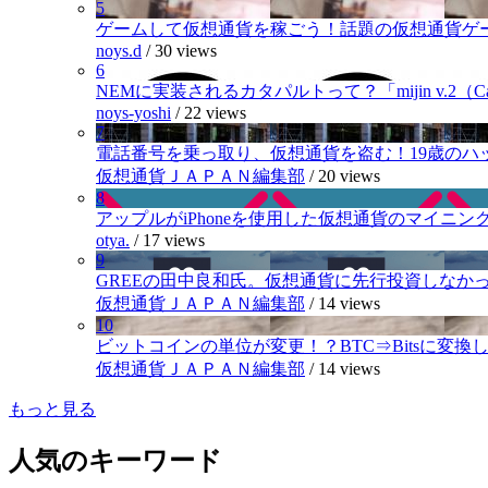
5
ゲームして仮想通貨を稼ごう！話題の仮想通貨ゲ
noys.d
/
30 views
6
NEMに実装されるカタパルトって？「mijin v.2（Cat
noys-yoshi
/
22 views
7
電話番号を乗っ取り、仮想通貨を盗む！19歳のハ
仮想通貨ＪＡＰＡＮ編集部
/
20 views
8
アップルがiPhoneを使用した仮想通貨のマイニン
otya.
/
17 views
9
GREEの田中良和氏。仮想通貨に先行投資しなか
仮想通貨ＪＡＰＡＮ編集部
/
14 views
10
ビットコインの単位が変更！？BTC⇒Bitsに変換し1,
仮想通貨ＪＡＰＡＮ編集部
/
14 views
もっと見る
人気のキーワード