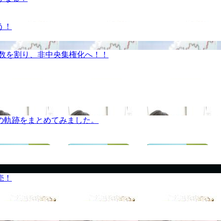
う！
半数を割り、非中央集権化へ！！
の軌跡をまとめてみました。
売！