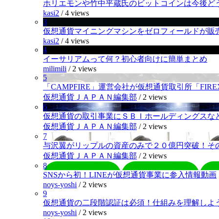
ホリエモンや竹中平蔵氏のビットコインは今後ど
kasi2
/
4 views
3
仮想通貨マイニングマシンをゼロフィールドが販
kasi2
/
4 views
4
イーサリアムって何？初心者向けに簡単まとめ
milimili
/
2 views
5
「CAMPFIRE」運営会社が仮想通貨取引所「FI
仮想通貨ＪＡＰＡＮ編集部
/
2 views
6
仮想通貨の取引事業にＳＢＩホールディングスなど
仮想通貨ＪＡＰＡＮ編集部
/
2 views
7
与沢翼がリップルの資産のみで２０億円突破！そ
仮想通貨ＪＡＰＡＮ編集部
/
2 views
8
SNSから初！LINEが仮想通貨事業に参入情報動画
noys-yoshi
/
2 views
9
仮想通貨の二段階認証は必須！仕組みを理解しよ
noys-yoshi
/
2 views