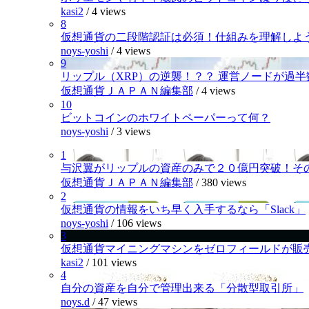
kasi2
/
4 views
8
仮想通貨の二段階認証は必須！仕組みを理解しよ
noys-yoshi
/
4 views
9
リップル（XRP）の逆襲！？？ 運営ノードが過
仮想通貨ＪＡＰＡＮ編集部
/
4 views
10
ビットコインのホワイトペーパーって何？
noys-yoshi
/
3 views
1
与沢翼がリップルの資産のみで２０億円突破！そ
仮想通貨ＪＡＰＡＮ編集部
/
380 views
2
仮想通貨の情報をいち早く入手するなら「Slack」
noys-yoshi
/
106 views
3
仮想通貨マイニングマシンをゼロフィールドが販
kasi2
/
101 views
4
自分の資産を自分で管理出来る「分散型取引所」
noys.d
/
47 views