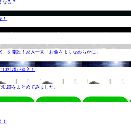
うなる？
売！
REX」を開設！家入一真「お金をよりなめらかに」
10社超が参入！
の軌跡をまとめてみました。
う！