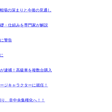
気相場の深まりと今後の見通し
基礎・仕組みを専門家が解説
に警告
に
ーが逮捕！高級車を複数台購入
ージキャラクターに就任！
割り、非中央集権化へ！！