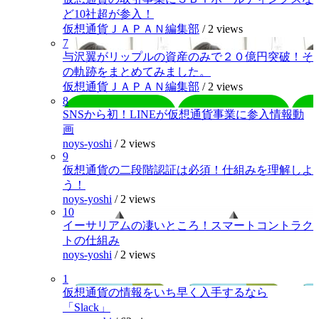
ど10社超が参入！
仮想通貨ＪＡＰＡＮ編集部
/
2 views
7
与沢翼がリップルの資産のみで２０億円突破！そ
の軌跡をまとめてみました。
仮想通貨ＪＡＰＡＮ編集部
/
2 views
8
SNSから初！LINEが仮想通貨事業に参入情報動
画
noys-yoshi
/
2 views
9
仮想通貨の二段階認証は必須！仕組みを理解しよ
う！
noys-yoshi
/
2 views
10
イーサリアムの凄いところ！スマートコントラク
トの仕組み
noys-yoshi
/
2 views
1
仮想通貨の情報をいち早く入手するなら
「Slack」