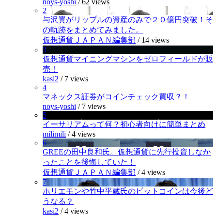
noys-yoshi
/
62 views
2
与沢翼がリップルの資産のみで２０億円突破！そ
の軌跡をまとめてみました。
仮想通貨ＪＡＰＡＮ編集部
/
14 views
3
仮想通貨マイニングマシンをゼロフィールドが販
売！
kasi2
/
7 views
4
マネックス証券がコインチェック買収？！
noys-yoshi
/
7 views
5
イーサリアムって何？初心者向けに簡単まとめ
milimili
/
4 views
6
GREEの田中良和氏。仮想通貨に先行投資しなか
ったことを後悔していた！
仮想通貨ＪＡＰＡＮ編集部
/
4 views
7
ホリエモンや竹中平蔵氏のビットコインは今後ど
うなる？
kasi2
/
4 views