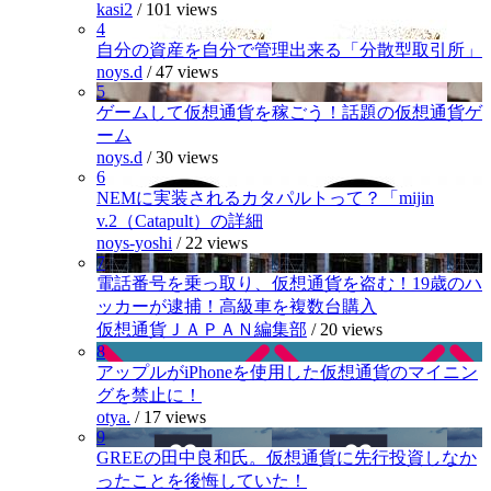
kasi2
/
101 views
4
自分の資産を自分で管理出来る「分散型取引所」
noys.d
/
47 views
5
ゲームして仮想通貨を稼ごう！話題の仮想通貨ゲ
ーム
noys.d
/
30 views
6
NEMに実装されるカタパルトって？「mijin
v.2（Catapult）の詳細
noys-yoshi
/
22 views
7
電話番号を乗っ取り、仮想通貨を盗む！19歳のハ
ッカーが逮捕！高級車を複数台購入
仮想通貨ＪＡＰＡＮ編集部
/
20 views
8
アップルがiPhoneを使用した仮想通貨のマイニン
グを禁止に！
otya.
/
17 views
9
GREEの田中良和氏。仮想通貨に先行投資しなか
ったことを後悔していた！