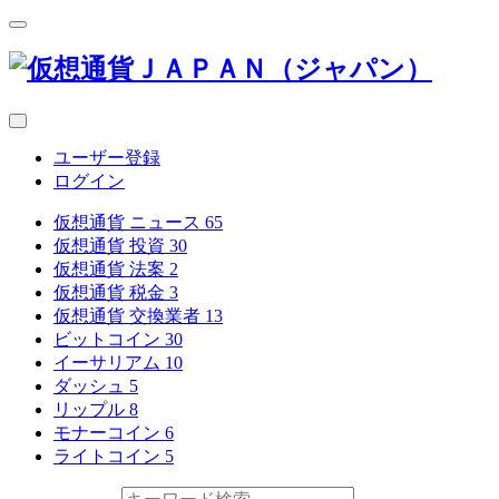
ユーザー登録
ログイン
仮想通貨 ニュース
65
仮想通貨 投資
30
仮想通貨 法案
2
仮想通貨 税金
3
仮想通貨 交換業者
13
ビットコイン
30
イーサリアム
10
ダッシュ
5
リップル
8
モナーコイン
6
ライトコイン
5