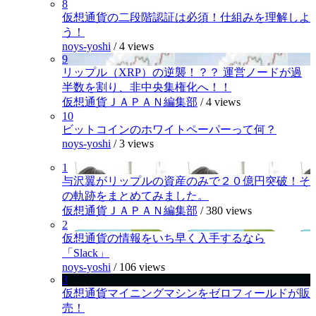
8
仮想通貨の二段階認証は必須！仕組みを理解しよ
う！
noys-yoshi
/
4 views
9
リップル（XRP）の逆襲！？？ 運営ノードが過
半数を割り、非中央集権化へ！！
仮想通貨ＪＡＰＡＮ編集部
/
4 views
10
ビットコインのホワイトペーパーって何？
noys-yoshi
/
3 views
1
与沢翼がリップルの資産のみで２０億円突破！そ
の軌跡をまとめてみました。
仮想通貨ＪＡＰＡＮ編集部
/
380 views
2
仮想通貨の情報をいち早く入手するなら
「Slack」
noys-yoshi
/
106 views
3
仮想通貨マイニングマシンをゼロフィールドが販
売！