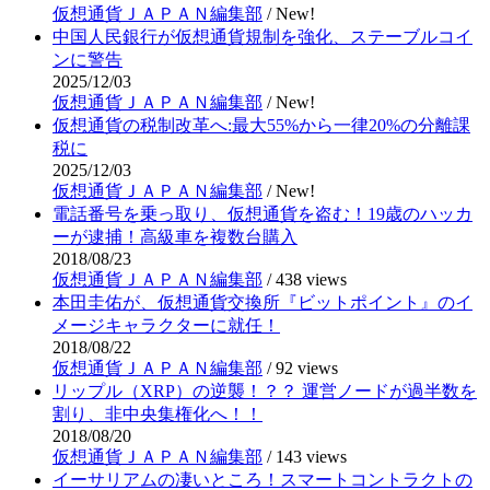
仮想通貨ＪＡＰＡＮ編集部
/
New!
中国人民銀行が仮想通貨規制を強化、ステーブルコイ
ンに警告
2025/12/03
仮想通貨ＪＡＰＡＮ編集部
/
New!
仮想通貨の税制改革へ:最大55%から一律20%の分離課
税に
2025/12/03
仮想通貨ＪＡＰＡＮ編集部
/
New!
電話番号を乗っ取り、仮想通貨を盗む！19歳のハッカ
ーが逮捕！高級車を複数台購入
2018/08/23
仮想通貨ＪＡＰＡＮ編集部
/
438 views
本田圭佑が、仮想通貨交換所『ビットポイント』のイ
メージキャラクターに就任！
2018/08/22
仮想通貨ＪＡＰＡＮ編集部
/
92 views
リップル（XRP）の逆襲！？？ 運営ノードが過半数を
割り、非中央集権化へ！！
2018/08/20
仮想通貨ＪＡＰＡＮ編集部
/
143 views
イーサリアムの凄いところ！スマートコントラクトの