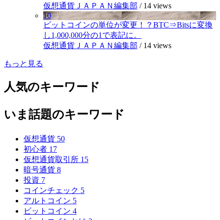
仮想通貨ＪＡＰＡＮ編集部
/
14 views
10
ビットコインの単位が変更！？BTC⇒Bitsに変換
し1,000,000分の1で表記に。
仮想通貨ＪＡＰＡＮ編集部
/
14 views
もっと見る
人気のキーワード
いま話題のキーワード
仮想通貨
50
初心者
17
仮想通貨取引所
15
暗号通貨
8
投資
7
コインチェック
5
アルトコイン
5
ビットコイン
4