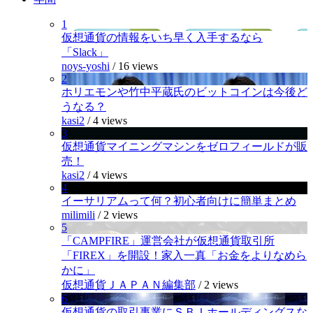
1
仮想通貨の情報をいち早く入手するなら
「Slack」
noys-yoshi
/
16 views
2
ホリエモンや竹中平蔵氏のビットコインは今後ど
うなる？
kasi2
/
4 views
3
仮想通貨マイニングマシンをゼロフィールドが販
売！
kasi2
/
4 views
4
イーサリアムって何？初心者向けに簡単まとめ
milimili
/
2 views
5
「CAMPFIRE」運営会社が仮想通貨取引所
「FIREX」を開設！家入一真「お金をよりなめら
かに」
仮想通貨ＪＡＰＡＮ編集部
/
2 views
6
仮想通貨の取引事業にＳＢＩホールディングスな