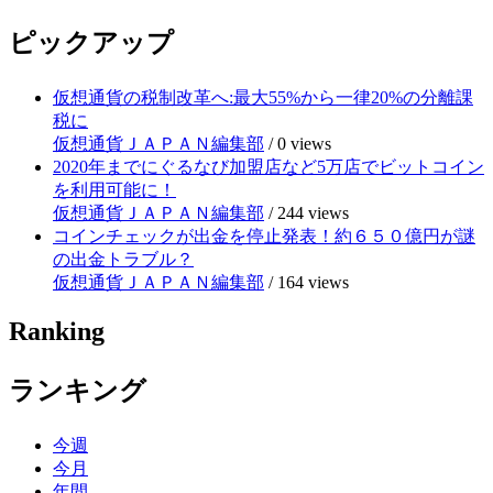
ピックアップ
仮想通貨の税制改革へ:最大55%から一律20%の分離課
税に
仮想通貨ＪＡＰＡＮ編集部
/
0 views
2020年までにぐるなび加盟店など5万店でビットコイン
を利用可能に！
仮想通貨ＪＡＰＡＮ編集部
/
244 views
コインチェックが出金を停止発表！約６５０億円が謎
の出金トラブル？
仮想通貨ＪＡＰＡＮ編集部
/
164 views
Ranking
ランキング
今週
今月
年間