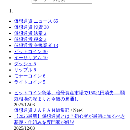
仮想通貨 ニュース
65
仮想通貨 投資
30
仮想通貨 法案
2
仮想通貨 税金
3
仮想通貨 交換業者
13
ビットコイン
30
イーサリアム
10
ダッシュ
5
リップル
8
モナーコイン
6
ライトコイン
5
ビットコイン急落、暗号資産市場で150兆円消失──弱
気相場の深まりと今後の見通し
2025/12/03
仮想通貨ＪＡＰＡＮ編集部
/
New!
【2025最新】仮想通貨とは？初心者が最初に知るべき
基礎・仕組みを専門家が解説
2025/12/03