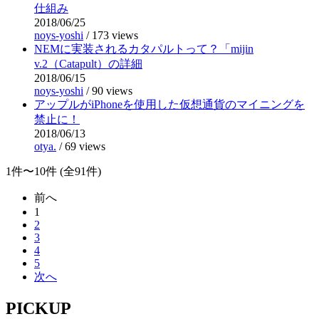
仕組み
2018/06/25
noys-yoshi
/
173 views
NEMに実装されるカタパルトって？「mijin
v.2（Catapult）の詳細
2018/06/15
noys-yoshi
/
90 views
アップルがiPhoneを使用した仮想通貨のマイニングを
禁止に！
2018/06/13
otya.
/
69 views
1件〜10件 (全91件)
前へ
1
2
3
4
5
次へ
PICKUP