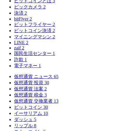
ビットコインとは
3
ビックカメラ
2
決済
2
bitFlyer
2
ビットフライヤー
2
ビットコイン決済
2
マイニングマシン
2
LINE
2
zaif
2
国民生活センター
1
詐欺
1
電子マネー
1
仮想通貨 ニュース
65
仮想通貨 投資
30
仮想通貨 法案
2
仮想通貨 税金
3
仮想通貨 交換業者
13
ビットコイン
30
イーサリアム
10
ダッシュ
5
リップル
8