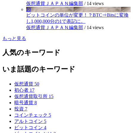
仮想通貨ＪＡＰＡＮ編集部
/
14 views
10
ビットコインの単位が変更！？BTC⇒Bitsに変換
し1,000,000分の1で表記に。
仮想通貨ＪＡＰＡＮ編集部
/
14 views
もっと見る
人気のキーワード
いま話題のキーワード
仮想通貨
50
初心者
17
仮想通貨取引所
15
暗号通貨
8
投資
7
コインチェック
5
アルトコイン
5
ビットコイン
4