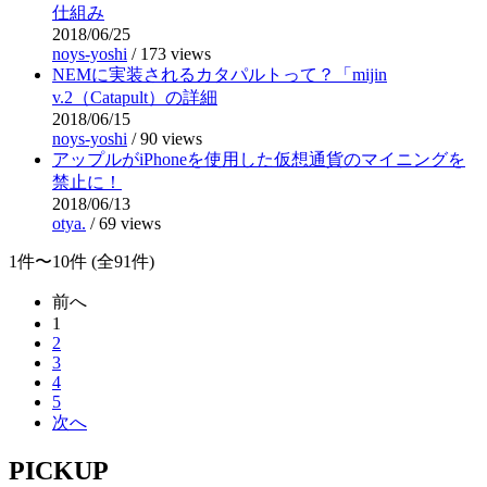
仕組み
2018/06/25
noys-yoshi
/
173 views
NEMに実装されるカタパルトって？「mijin
v.2（Catapult）の詳細
2018/06/15
noys-yoshi
/
90 views
アップルがiPhoneを使用した仮想通貨のマイニングを
禁止に！
2018/06/13
otya.
/
69 views
1件〜10件 (全91件)
前へ
1
2
3
4
5
次へ
PICKUP