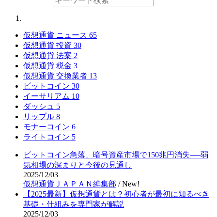
仮想通貨 ニュース
65
仮想通貨 投資
30
仮想通貨 法案
2
仮想通貨 税金
3
仮想通貨 交換業者
13
ビットコイン
30
イーサリアム
10
ダッシュ
5
リップル
8
モナーコイン
6
ライトコイン
5
ビットコイン急落、暗号資産市場で150兆円消失──弱
気相場の深まりと今後の見通し
2025/12/03
仮想通貨ＪＡＰＡＮ編集部
/
New!
【2025最新】仮想通貨とは？初心者が最初に知るべき
基礎・仕組みを専門家が解説
2025/12/03