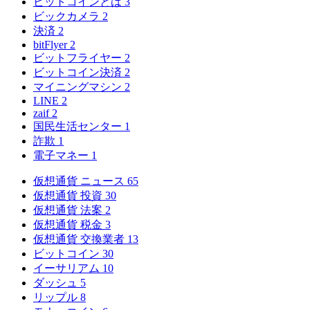
ビットコインとは
3
ビックカメラ
2
決済
2
bitFlyer
2
ビットフライヤー
2
ビットコイン決済
2
マイニングマシン
2
LINE
2
zaif
2
国民生活センター
1
詐欺
1
電子マネー
1
仮想通貨 ニュース
65
仮想通貨 投資
30
仮想通貨 法案
2
仮想通貨 税金
3
仮想通貨 交換業者
13
ビットコイン
30
イーサリアム
10
ダッシュ
5
リップル
8