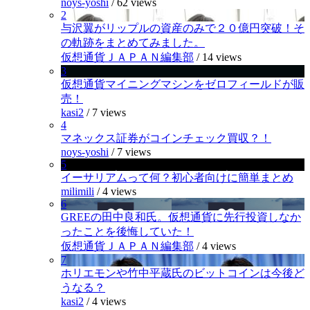
noys-yoshi
/
62 views
2
与沢翼がリップルの資産のみで２０億円突破！そ
の軌跡をまとめてみました。
仮想通貨ＪＡＰＡＮ編集部
/
14 views
3
仮想通貨マイニングマシンをゼロフィールドが販
売！
kasi2
/
7 views
4
マネックス証券がコインチェック買収？！
noys-yoshi
/
7 views
5
イーサリアムって何？初心者向けに簡単まとめ
milimili
/
4 views
6
GREEの田中良和氏。仮想通貨に先行投資しなか
ったことを後悔していた！
仮想通貨ＪＡＰＡＮ編集部
/
4 views
7
ホリエモンや竹中平蔵氏のビットコインは今後ど
うなる？
kasi2
/
4 views