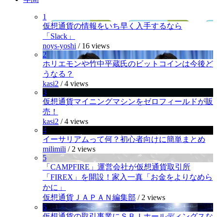
1
仮想通貨の情報をいち早く入手するなら
「Slack」
noys-yoshi
/
16 views
2
ホリエモンや竹中平蔵氏のビットコインは今後ど
うなる？
kasi2
/
4 views
3
仮想通貨マイニングマシンをゼロフィールドが販
売！
kasi2
/
4 views
4
イーサリアムって何？初心者向けに簡単まとめ
milimili
/
2 views
5
「CAMPFIRE」運営会社が仮想通貨取引所
「FIREX」を開設！家入一真「お金をよりなめら
かに」
仮想通貨ＪＡＰＡＮ編集部
/
2 views
6
仮想通貨の取引事業にＳＢＩホールディングスな