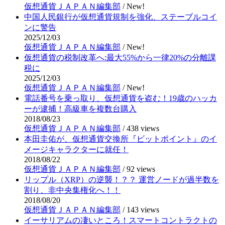
仮想通貨ＪＡＰＡＮ編集部
/
New!
中国人民銀行が仮想通貨規制を強化、ステーブルコイ
ンに警告
2025/12/03
仮想通貨ＪＡＰＡＮ編集部
/
New!
仮想通貨の税制改革へ:最大55%から一律20%の分離課
税に
2025/12/03
仮想通貨ＪＡＰＡＮ編集部
/
New!
電話番号を乗っ取り、仮想通貨を盗む！19歳のハッカ
ーが逮捕！高級車を複数台購入
2018/08/23
仮想通貨ＪＡＰＡＮ編集部
/
438 views
本田圭佑が、仮想通貨交換所『ビットポイント』のイ
メージキャラクターに就任！
2018/08/22
仮想通貨ＪＡＰＡＮ編集部
/
92 views
リップル（XRP）の逆襲！？？ 運営ノードが過半数を
割り、非中央集権化へ！！
2018/08/20
仮想通貨ＪＡＰＡＮ編集部
/
143 views
イーサリアムの凄いところ！スマートコントラクトの