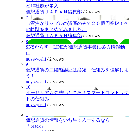
ど10社超が参入！
仮想通貨ＪＡＰＡＮ編集部
/
2 views
7
与沢翼がリップルの資産のみで２０億円突破！そ
の軌跡をまとめてみました。
仮想通貨ＪＡＰＡＮ編集部
/
2 views
8
SNSから初！LINEが仮想通貨事業に参入情報動
画
noys-yoshi
/
2 views
9
仮想通貨の二段階認証は必須！仕組みを理解しよ
う！
noys-yoshi
/
2 views
10
イーサリアムの凄いところ！スマートコントラク
トの仕組み
noys-yoshi
/
2 views
1
仮想通貨の情報をいち早く入手するなら
「Slack」