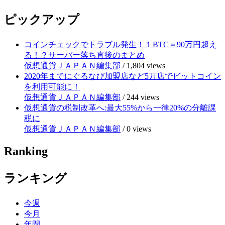
ピックアップ
コインチェックでトラブル発生！１BTC＝90万円超え
る！？サーバー落ち直後のまとめ
仮想通貨ＪＡＰＡＮ編集部
/
1,804 views
2020年までにぐるなび加盟店など5万店でビットコイン
を利用可能に！
仮想通貨ＪＡＰＡＮ編集部
/
244 views
仮想通貨の税制改革へ:最大55%から一律20%の分離課
税に
仮想通貨ＪＡＰＡＮ編集部
/
0 views
Ranking
ランキング
今週
今月
年間