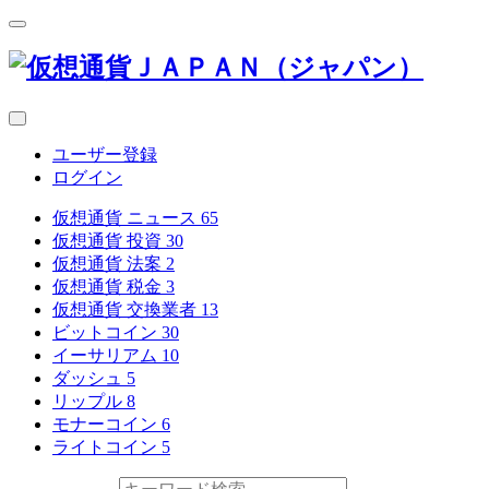
ユーザー登録
ログイン
仮想通貨 ニュース
65
仮想通貨 投資
30
仮想通貨 法案
2
仮想通貨 税金
3
仮想通貨 交換業者
13
ビットコイン
30
イーサリアム
10
ダッシュ
5
リップル
8
モナーコイン
6
ライトコイン
5