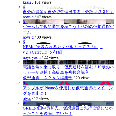
kasi2
/
101 views
4
自分の資産を自分で管理出来る「分散型取引所」
noys.d
/
47 views
5
ゲームして仮想通貨を稼ごう！話題の仮想通貨ゲ
ーム
noys.d
/
30 views
6
NEMに実装されるカタパルトって？「mijin
v.2（Catapult）の詳細
noys-yoshi
/
22 views
7
電話番号を乗っ取り、仮想通貨を盗む！19歳のハ
ッカーが逮捕！高級車を複数台購入
仮想通貨ＪＡＰＡＮ編集部
/
20 views
8
アップルがiPhoneを使用した仮想通貨のマイニン
グを禁止に！
otya.
/
17 views
9
GREEの田中良和氏。仮想通貨に先行投資しなか
ったことを後悔していた！