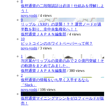
8
仮想通貨の二段階認証は必須！仕組みを理解しよ
う！
noys-yoshi
/
4 views
9
リップル（XRP）の逆襲！？？ 運営ノードが過
半数を割り、非中央集権化へ！！
仮想通貨ＪＡＰＡＮ編集部
/
4 views
10
ビットコインのホワイトペーパーって何？
noys-yoshi
/
3 views
1
与沢翼がリップルの資産のみで２０億円突破！そ
の軌跡をまとめてみました。
仮想通貨ＪＡＰＡＮ編集部
/
380 views
2
仮想通貨の情報をいち早く入手するなら
「Slack」
noys-yoshi
/
106 views
3
仮想通貨マイニングマシンをゼロフィールドが販
売！