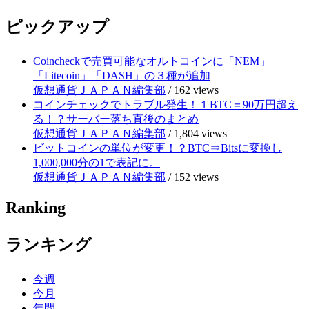
ピックアップ
Coincheckで売買可能なオルトコインに「NEM」
「Litecoin」「DASH」の３種が追加
仮想通貨ＪＡＰＡＮ編集部
/
162 views
コインチェックでトラブル発生！１BTC＝90万円超え
る！？サーバー落ち直後のまとめ
仮想通貨ＪＡＰＡＮ編集部
/
1,804 views
ビットコインの単位が変更！？BTC⇒Bitsに変換し
1,000,000分の1で表記に。
仮想通貨ＪＡＰＡＮ編集部
/
152 views
Ranking
ランキング
今週
今月
年間