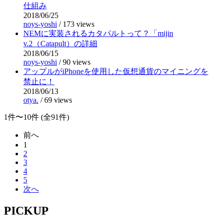
仕組み
2018/06/25
noys-yoshi
/
173 views
NEMに実装されるカタパルトって？「mijin
v.2（Catapult）の詳細
2018/06/15
noys-yoshi
/
90 views
アップルがiPhoneを使用した仮想通貨のマイニングを
禁止に！
2018/06/13
otya.
/
69 views
1件〜10件 (全91件)
前へ
1
2
3
4
5
次へ
PICKUP