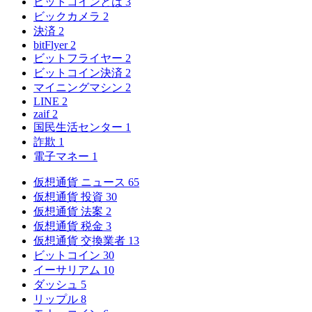
ビットコインとは
3
ビックカメラ
2
決済
2
bitFlyer
2
ビットフライヤー
2
ビットコイン決済
2
マイニングマシン
2
LINE
2
zaif
2
国民生活センター
1
詐欺
1
電子マネー
1
仮想通貨 ニュース
65
仮想通貨 投資
30
仮想通貨 法案
2
仮想通貨 税金
3
仮想通貨 交換業者
13
ビットコイン
30
イーサリアム
10
ダッシュ
5
リップル
8