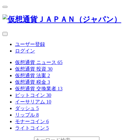
ユーザー登録
ログイン
仮想通貨 ニュース
65
仮想通貨 投資
30
仮想通貨 法案
2
仮想通貨 税金
3
仮想通貨 交換業者
13
ビットコイン
30
イーサリアム
10
ダッシュ
5
リップル
8
モナーコイン
6
ライトコイン
5