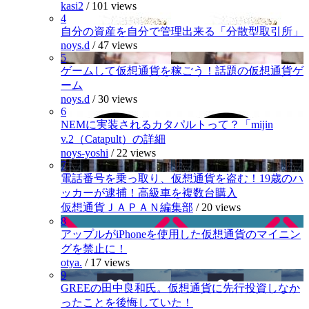
kasi2
/
101 views
4
自分の資産を自分で管理出来る「分散型取引所」
noys.d
/
47 views
5
ゲームして仮想通貨を稼ごう！話題の仮想通貨ゲ
ーム
noys.d
/
30 views
6
NEMに実装されるカタパルトって？「mijin
v.2（Catapult）の詳細
noys-yoshi
/
22 views
7
電話番号を乗っ取り、仮想通貨を盗む！19歳のハ
ッカーが逮捕！高級車を複数台購入
仮想通貨ＪＡＰＡＮ編集部
/
20 views
8
アップルがiPhoneを使用した仮想通貨のマイニン
グを禁止に！
otya.
/
17 views
9
GREEの田中良和氏。仮想通貨に先行投資しなか
ったことを後悔していた！