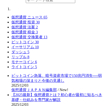
仮想通貨 ニュース
65
仮想通貨 投資
30
仮想通貨 法案
2
仮想通貨 税金
3
仮想通貨 交換業者
13
ビットコイン
30
イーサリアム
10
ダッシュ
5
リップル
8
モナーコイン
6
ライトコイン
5
ビットコイン急落、暗号資産市場で150兆円消失──弱
気相場の深まりと今後の見通し
2025/12/03
仮想通貨ＪＡＰＡＮ編集部
/
New!
【2025最新】仮想通貨とは？初心者が最初に知るべき
基礎・仕組みを専門家が解説
2025/12/03