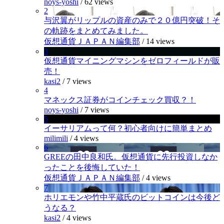
noys-yoshi
/
62 views
2
与沢翼がリップルの資産のみで２０億円突破！そ
の軌跡をまとめてみました。
仮想通貨ＪＡＰＡＮ編集部
/
14 views
3
仮想通貨マイニングマシンをゼロフィールドが販
売！
kasi2
/
7 views
4
マネックス証券がコインチェック買収？！
noys-yoshi
/
7 views
5
イーサリアムって何？初心者向けに簡単まとめ
milimili
/
4 views
6
GREEの田中良和氏。仮想通貨に先行投資しなか
ったことを後悔していた！
仮想通貨ＪＡＰＡＮ編集部
/
4 views
7
ホリエモンや竹中平蔵氏のビットコインは今後ど
うなる？
kasi2
/
4 views