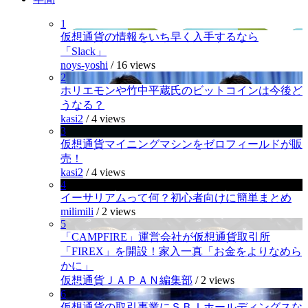
1
仮想通貨の情報をいち早く入手するなら
「Slack」
noys-yoshi
/
16 views
2
ホリエモンや竹中平蔵氏のビットコインは今後ど
うなる？
kasi2
/
4 views
3
仮想通貨マイニングマシンをゼロフィールドが販
売！
kasi2
/
4 views
4
イーサリアムって何？初心者向けに簡単まとめ
milimili
/
2 views
5
「CAMPFIRE」運営会社が仮想通貨取引所
「FIREX」を開設！家入一真「お金をよりなめら
かに」
仮想通貨ＪＡＰＡＮ編集部
/
2 views
6
仮想通貨の取引事業にＳＢＩホールディングスな