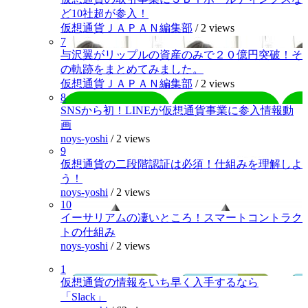
ど10社超が参入！
仮想通貨ＪＡＰＡＮ編集部
/
2 views
7
与沢翼がリップルの資産のみで２０億円突破！そ
の軌跡をまとめてみました。
仮想通貨ＪＡＰＡＮ編集部
/
2 views
8
SNSから初！LINEが仮想通貨事業に参入情報動
画
noys-yoshi
/
2 views
9
仮想通貨の二段階認証は必須！仕組みを理解しよ
う！
noys-yoshi
/
2 views
10
イーサリアムの凄いところ！スマートコントラク
トの仕組み
noys-yoshi
/
2 views
1
仮想通貨の情報をいち早く入手するなら
「Slack」