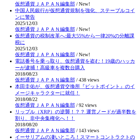
仮想通貨ＪＡＰＡＮ編集部
/
New!
中国人民銀行が仮想通貨規制を強化、ステーブルコイ
ンに警告
2025/12/03
仮想通貨ＪＡＰＡＮ編集部
/
New!
仮想通貨の税制改革へ:最大55%から一律20%の分離課
税に
2025/12/03
仮想通貨ＪＡＰＡＮ編集部
/
New!
電話番号を乗っ取り、仮想通貨を盗む！19歳のハッカ
ーが逮捕！高級車を複数台購入
2018/08/23
仮想通貨ＪＡＰＡＮ編集部
/
438 views
本田圭佑が、仮想通貨交換所『ビットポイント』のイ
メージキャラクターに就任！
2018/08/22
仮想通貨ＪＡＰＡＮ編集部
/
92 views
リップル（XRP）の逆襲！？？ 運営ノードが過半数を
割り、非中央集権化へ！！
2018/08/20
仮想通貨ＪＡＰＡＮ編集部
/
143 views
イーサリアムの凄いところ！スマートコントラクトの