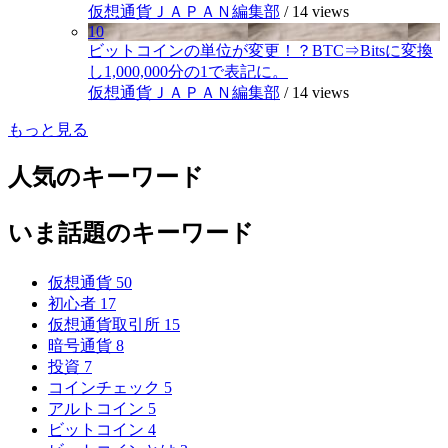
仮想通貨ＪＡＰＡＮ編集部
/
14 views
10
ビットコインの単位が変更！？BTC⇒Bitsに変換
し1,000,000分の1で表記に。
仮想通貨ＪＡＰＡＮ編集部
/
14 views
もっと見る
人気のキーワード
いま話題のキーワード
仮想通貨
50
初心者
17
仮想通貨取引所
15
暗号通貨
8
投資
7
コインチェック
5
アルトコイン
5
ビットコイン
4