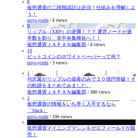
8
仮想通貨の二段階認証は必須！仕組みを理解しよ
う！
noys-yoshi
/
4 views
9
リップル（XRP）の逆襲！？？ 運営ノードが過
半数を割り、非中央集権化へ！！
仮想通貨ＪＡＰＡＮ編集部
/
4 views
10
ビットコインのホワイトペーパーって何？
noys-yoshi
/
3 views
1
与沢翼がリップルの資産のみで２０億円突破！そ
の軌跡をまとめてみました。
仮想通貨ＪＡＰＡＮ編集部
/
380 views
2
仮想通貨の情報をいち早く入手するなら
「Slack」
noys-yoshi
/
106 views
3
仮想通貨マイニングマシンをゼロフィールドが販
売！