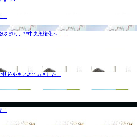
う！
半数を割り、非中央集権化へ！！
の軌跡をまとめてみました。
売！