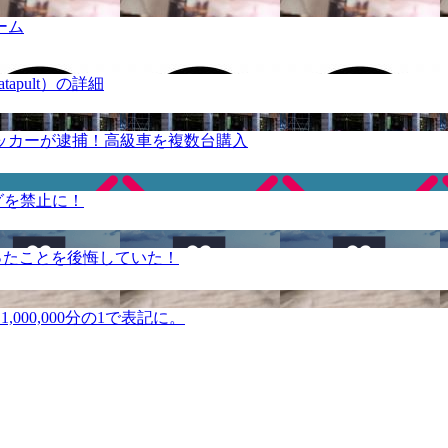
ーム
apult）の詳細
ッカーが逮捕！高級車を複数台購入
グを禁止に！
ったことを後悔していた！
000,000分の1で表記に。