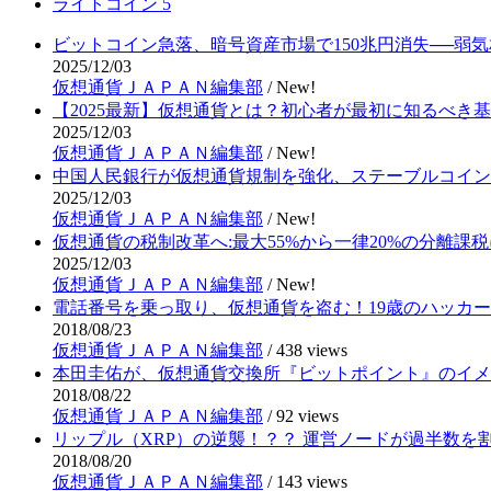
ライトコイン
5
ビットコイン急落、暗号資産市場で150兆円消失──弱
2025/12/03
仮想通貨ＪＡＰＡＮ編集部
/
New!
【2025最新】仮想通貨とは？初心者が最初に知るべき
2025/12/03
仮想通貨ＪＡＰＡＮ編集部
/
New!
中国人民銀行が仮想通貨規制を強化、ステーブルコイン
2025/12/03
仮想通貨ＪＡＰＡＮ編集部
/
New!
仮想通貨の税制改革へ:最大55%から一律20%の分離課税
2025/12/03
仮想通貨ＪＡＰＡＮ編集部
/
New!
電話番号を乗っ取り、仮想通貨を盗む！19歳のハッカ
2018/08/23
仮想通貨ＪＡＰＡＮ編集部
/
438 views
本田圭佑が、仮想通貨交換所『ビットポイント』のイメ
2018/08/22
仮想通貨ＪＡＰＡＮ編集部
/
92 views
リップル（XRP）の逆襲！？？ 運営ノードが過半数を
2018/08/20
仮想通貨ＪＡＰＡＮ編集部
/
143 views