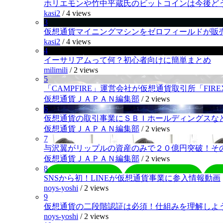
ホリエモンや竹中平蔵氏のビットコインは今後ど
kasi2
/
4 views
3
仮想通貨マイニングマシンをゼロフィールドが販
kasi2
/
4 views
4
イーサリアムって何？初心者向けに簡単まとめ
milimili
/
2 views
5
「CAMPFIRE」運営会社が仮想通貨取引所「FI
仮想通貨ＪＡＰＡＮ編集部
/
2 views
6
仮想通貨の取引事業にＳＢＩホールディングスなど
仮想通貨ＪＡＰＡＮ編集部
/
2 views
7
与沢翼がリップルの資産のみで２０億円突破！そ
仮想通貨ＪＡＰＡＮ編集部
/
2 views
8
SNSから初！LINEが仮想通貨事業に参入情報動画
noys-yoshi
/
2 views
9
仮想通貨の二段階認証は必須！仕組みを理解しよ
noys-yoshi
/
2 views