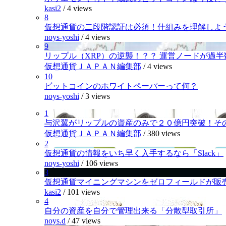
kasi2
/
4 views
8
仮想通貨の二段階認証は必須！仕組みを理解しよ
noys-yoshi
/
4 views
9
リップル（XRP）の逆襲！？？ 運営ノードが過
仮想通貨ＪＡＰＡＮ編集部
/
4 views
10
ビットコインのホワイトペーパーって何？
noys-yoshi
/
3 views
1
与沢翼がリップルの資産のみで２０億円突破！そ
仮想通貨ＪＡＰＡＮ編集部
/
380 views
2
仮想通貨の情報をいち早く入手するなら「Slack」
noys-yoshi
/
106 views
3
仮想通貨マイニングマシンをゼロフィールドが販
kasi2
/
101 views
4
自分の資産を自分で管理出来る「分散型取引所」
noys.d
/
47 views