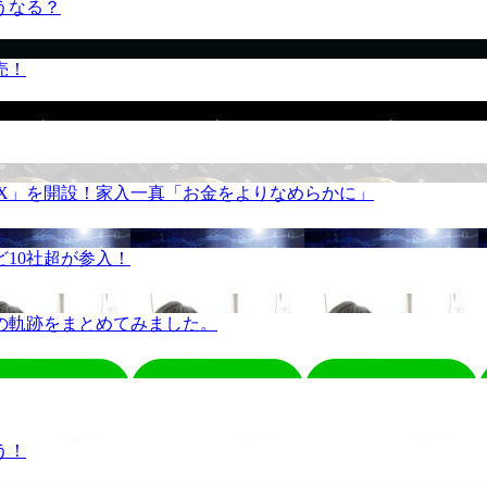
うなる？
売！
REX」を開設！家入一真「お金をよりなめらかに」
10社超が参入！
の軌跡をまとめてみました。
う！