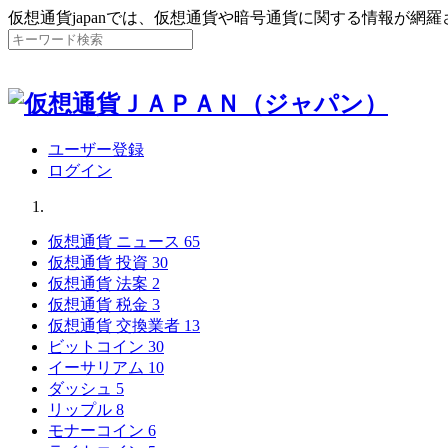
仮想通貨japanでは、仮想通貨や暗号通貨に関する情報が網
ユーザー登録
ログイン
仮想通貨 ニュース
65
仮想通貨 投資
30
仮想通貨 法案
2
仮想通貨 税金
3
仮想通貨 交換業者
13
ビットコイン
30
イーサリアム
10
ダッシュ
5
リップル
8
モナーコイン
6