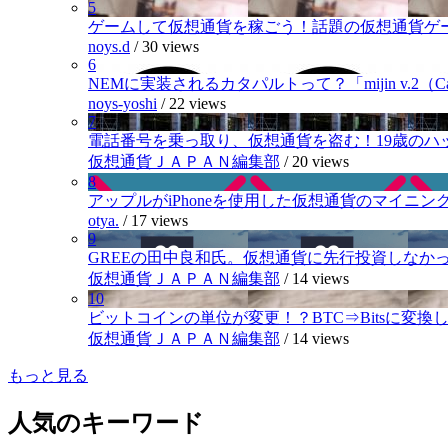
5
ゲームして仮想通貨を稼ごう！話題の仮想通貨ゲ
noys.d
/
30 views
6
NEMに実装されるカタパルトって？「mijin v.2（Cat
noys-yoshi
/
22 views
7
電話番号を乗っ取り、仮想通貨を盗む！19歳のハ
仮想通貨ＪＡＰＡＮ編集部
/
20 views
8
アップルがiPhoneを使用した仮想通貨のマイニン
otya.
/
17 views
9
GREEの田中良和氏。仮想通貨に先行投資しなか
仮想通貨ＪＡＰＡＮ編集部
/
14 views
10
ビットコインの単位が変更！？BTC⇒Bitsに変換し1,
仮想通貨ＪＡＰＡＮ編集部
/
14 views
もっと見る
人気のキーワード