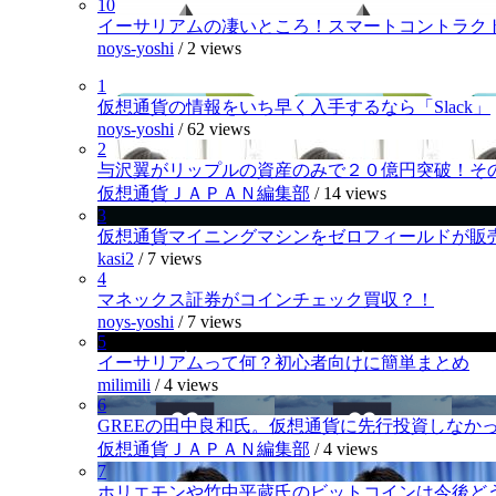
10
イーサリアムの凄いところ！スマートコントラク
noys-yoshi
/
2 views
1
仮想通貨の情報をいち早く入手するなら「Slack」
noys-yoshi
/
62 views
2
与沢翼がリップルの資産のみで２０億円突破！そ
仮想通貨ＪＡＰＡＮ編集部
/
14 views
3
仮想通貨マイニングマシンをゼロフィールドが販
kasi2
/
7 views
4
マネックス証券がコインチェック買収？！
noys-yoshi
/
7 views
5
イーサリアムって何？初心者向けに簡単まとめ
milimili
/
4 views
6
GREEの田中良和氏。仮想通貨に先行投資しなか
仮想通貨ＪＡＰＡＮ編集部
/
4 views
7
ホリエモンや竹中平蔵氏のビットコインは今後ど