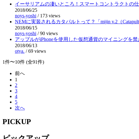
イーサリアムの凄いところ！スマートコントラクトの仕
2018/06/25
noys-yoshi
/
173 views
NEMに実装されるカタパルトって？「mijin v.2（Catapu
2018/06/15
noys-yoshi
/
90 views
アップルがiPhoneを使用した仮想通貨のマイニングを
2018/06/13
otya.
/
69 views
1件〜10件 (全91件)
前へ
1
2
3
4
5
次へ
PICKUP
ピックアップ