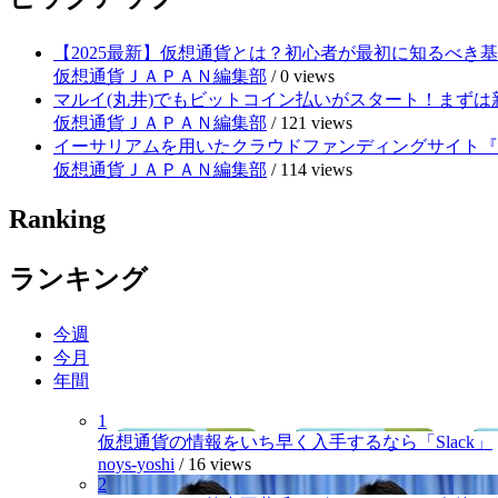
【2025最新】仮想通貨とは？初心者が最初に知るべき
仮想通貨ＪＡＰＡＮ編集部
/
0 views
マルイ(丸井)でもビットコイン払いがスタート！まずは
仮想通貨ＪＡＰＡＮ編集部
/
121 views
イーサリアムを用いたクラウドファンディングサイト『RE
仮想通貨ＪＡＰＡＮ編集部
/
114 views
Ranking
ランキング
今週
今月
年間
1
仮想通貨の情報をいち早く入手するなら「Slack」
noys-yoshi
/
16 views
2