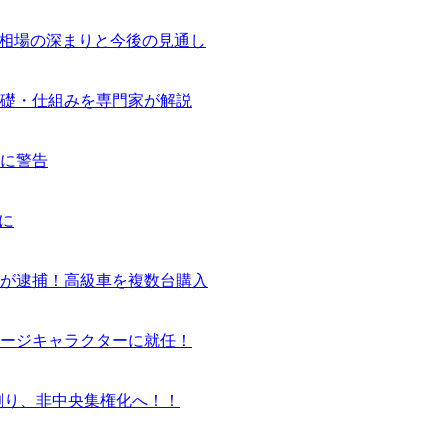
気相場の深まりと今後の見通し
基礎・仕組みを専門家が解説
に警告
に
ーが逮捕！高級車を複数台購入
ージキャラクターに就任！
割り、非中央集権化へ！！