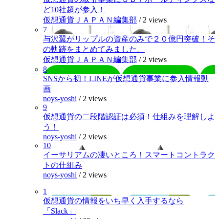
ど10社超が参入！
仮想通貨ＪＡＰＡＮ編集部
/
2 views
7
与沢翼がリップルの資産のみで２０億円突破！そ
の軌跡をまとめてみました。
仮想通貨ＪＡＰＡＮ編集部
/
2 views
8
SNSから初！LINEが仮想通貨事業に参入情報動
画
noys-yoshi
/
2 views
9
仮想通貨の二段階認証は必須！仕組みを理解しよ
う！
noys-yoshi
/
2 views
10
イーサリアムの凄いところ！スマートコントラク
トの仕組み
noys-yoshi
/
2 views
1
仮想通貨の情報をいち早く入手するなら
「Slack」