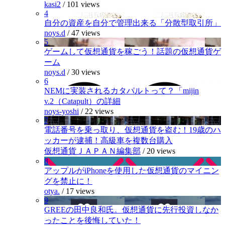
kasi2
/
101 views
4
自分の資産を自分で管理出来る「分散型取引所」
noys.d
/
47 views
5
ゲームして仮想通貨を稼ごう！話題の仮想通貨ゲ
ーム
noys.d
/
30 views
6
NEMに実装されるカタパルトって？「mijin
v.2（Catapult）の詳細
noys-yoshi
/
22 views
7
電話番号を乗っ取り、仮想通貨を盗む！19歳のハ
ッカーが逮捕！高級車を複数台購入
仮想通貨ＪＡＰＡＮ編集部
/
20 views
8
アップルがiPhoneを使用した仮想通貨のマイニン
グを禁止に！
otya.
/
17 views
9
GREEの田中良和氏。仮想通貨に先行投資しなか
ったことを後悔していた！