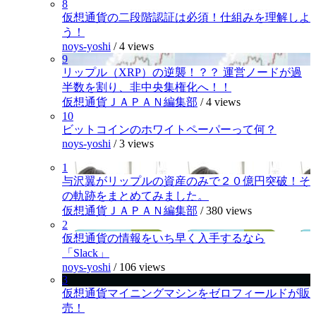
8
仮想通貨の二段階認証は必須！仕組みを理解しよ
う！
noys-yoshi
/
4 views
9
リップル（XRP）の逆襲！？？ 運営ノードが過
半数を割り、非中央集権化へ！！
仮想通貨ＪＡＰＡＮ編集部
/
4 views
10
ビットコインのホワイトペーパーって何？
noys-yoshi
/
3 views
1
与沢翼がリップルの資産のみで２０億円突破！そ
の軌跡をまとめてみました。
仮想通貨ＪＡＰＡＮ編集部
/
380 views
2
仮想通貨の情報をいち早く入手するなら
「Slack」
noys-yoshi
/
106 views
3
仮想通貨マイニングマシンをゼロフィールドが販
売！