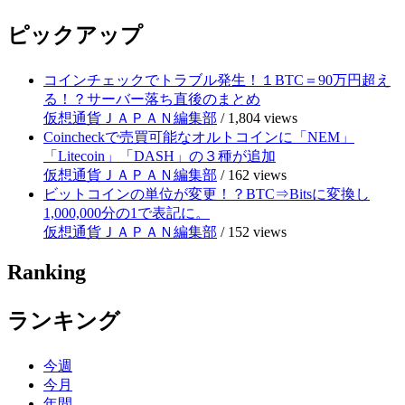
ピックアップ
コインチェックでトラブル発生！１BTC＝90万円超え
る！？サーバー落ち直後のまとめ
仮想通貨ＪＡＰＡＮ編集部
/
1,804 views
Coincheckで売買可能なオルトコインに「NEM」
「Litecoin」「DASH」の３種が追加
仮想通貨ＪＡＰＡＮ編集部
/
162 views
ビットコインの単位が変更！？BTC⇒Bitsに変換し
1,000,000分の1で表記に。
仮想通貨ＪＡＰＡＮ編集部
/
152 views
Ranking
ランキング
今週
今月
年間