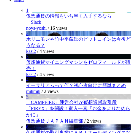
1
仮想通貨の情報をいち早く入手するなら
「Slack」
noys-yoshi
/
16 views
2
ホリエモンや竹中平蔵氏のビットコインは今後ど
うなる？
kasi2
/
4 views
3
仮想通貨マイニングマシンをゼロフィールドが販
売！
kasi2
/
4 views
4
イーサリアムって何？初心者向けに簡単まとめ
milimili
/
2 views
5
「CAMPFIRE」運営会社が仮想通貨取引所
「FIREX」を開設！家入一真「お金をよりなめら
かに」
仮想通貨ＪＡＰＡＮ編集部
/
2 views
6
仮想通貨の取引事業にＳＢＩホールディングスな