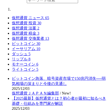
仮想通貨 ニュース
65
仮想通貨 投資
30
仮想通貨 法案
2
仮想通貨 税金
3
仮想通貨 交換業者
13
ビットコイン
30
イーサリアム
10
ダッシュ
5
リップル
8
モナーコイン
6
ライトコイン
5
ビットコイン急落、暗号資産市場で150兆円消失──弱
気相場の深まりと今後の見通し
2025/12/03
仮想通貨ＪＡＰＡＮ編集部
/
New!
【2025最新】仮想通貨とは？初心者が最初に知るべき
基礎・仕組みを専門家が解説
2025/12/03