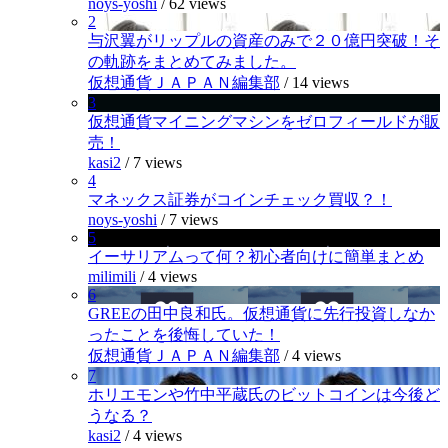
noys-yoshi
/
62 views
2
与沢翼がリップルの資産のみで２０億円突破！そ
の軌跡をまとめてみました。
仮想通貨ＪＡＰＡＮ編集部
/
14 views
3
仮想通貨マイニングマシンをゼロフィールドが販
売！
kasi2
/
7 views
4
マネックス証券がコインチェック買収？！
noys-yoshi
/
7 views
5
イーサリアムって何？初心者向けに簡単まとめ
milimili
/
4 views
6
GREEの田中良和氏。仮想通貨に先行投資しなか
ったことを後悔していた！
仮想通貨ＪＡＰＡＮ編集部
/
4 views
7
ホリエモンや竹中平蔵氏のビットコインは今後ど
うなる？
kasi2
/
4 views