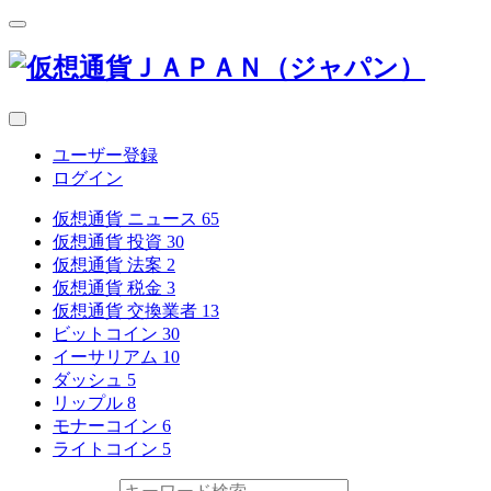
ユーザー登録
ログイン
仮想通貨 ニュース
65
仮想通貨 投資
30
仮想通貨 法案
2
仮想通貨 税金
3
仮想通貨 交換業者
13
ビットコイン
30
イーサリアム
10
ダッシュ
5
リップル
8
モナーコイン
6
ライトコイン
5