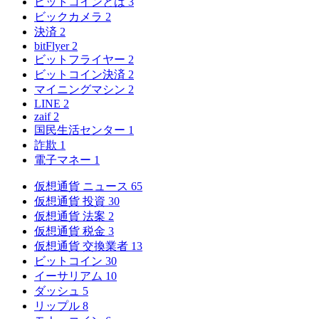
ビットコインとは
3
ビックカメラ
2
決済
2
bitFlyer
2
ビットフライヤー
2
ビットコイン決済
2
マイニングマシン
2
LINE
2
zaif
2
国民生活センター
1
詐欺
1
電子マネー
1
仮想通貨 ニュース
65
仮想通貨 投資
30
仮想通貨 法案
2
仮想通貨 税金
3
仮想通貨 交換業者
13
ビットコイン
30
イーサリアム
10
ダッシュ
5
リップル
8