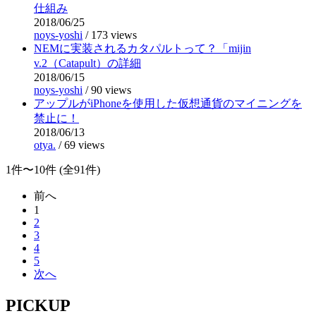
仕組み
2018/06/25
noys-yoshi
/
173 views
NEMに実装されるカタパルトって？「mijin
v.2（Catapult）の詳細
2018/06/15
noys-yoshi
/
90 views
アップルがiPhoneを使用した仮想通貨のマイニングを
禁止に！
2018/06/13
otya.
/
69 views
1件〜10件 (全91件)
前へ
1
2
3
4
5
次へ
PICKUP