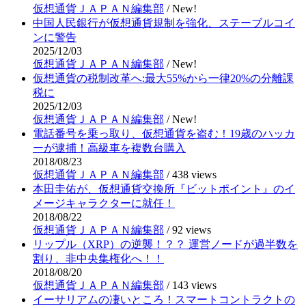
仮想通貨ＪＡＰＡＮ編集部
/
New!
中国人民銀行が仮想通貨規制を強化、ステーブルコイ
ンに警告
2025/12/03
仮想通貨ＪＡＰＡＮ編集部
/
New!
仮想通貨の税制改革へ:最大55%から一律20%の分離課
税に
2025/12/03
仮想通貨ＪＡＰＡＮ編集部
/
New!
電話番号を乗っ取り、仮想通貨を盗む！19歳のハッカ
ーが逮捕！高級車を複数台購入
2018/08/23
仮想通貨ＪＡＰＡＮ編集部
/
438 views
本田圭佑が、仮想通貨交換所『ビットポイント』のイ
メージキャラクターに就任！
2018/08/22
仮想通貨ＪＡＰＡＮ編集部
/
92 views
リップル（XRP）の逆襲！？？ 運営ノードが過半数を
割り、非中央集権化へ！！
2018/08/20
仮想通貨ＪＡＰＡＮ編集部
/
143 views
イーサリアムの凄いところ！スマートコントラクトの