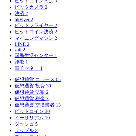
ビットコインとは
3
ビックカメラ
2
決済
2
bitFlyer
2
ビットフライヤー
2
ビットコイン決済
2
マイニングマシン
2
LINE
2
zaif
2
国民生活センター
1
詐欺
1
電子マネー
1
仮想通貨 ニュース
65
仮想通貨 投資
30
仮想通貨 法案
2
仮想通貨 税金
3
仮想通貨 交換業者
13
ビットコイン
30
イーサリアム
10
ダッシュ
5
リップル
8