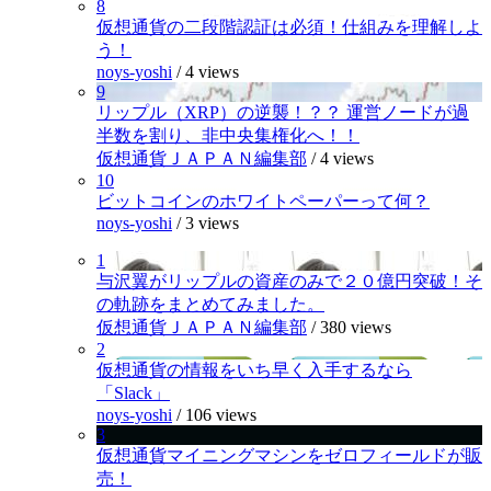
8
仮想通貨の二段階認証は必須！仕組みを理解しよ
う！
noys-yoshi
/
4 views
9
リップル（XRP）の逆襲！？？ 運営ノードが過
半数を割り、非中央集権化へ！！
仮想通貨ＪＡＰＡＮ編集部
/
4 views
10
ビットコインのホワイトペーパーって何？
noys-yoshi
/
3 views
1
与沢翼がリップルの資産のみで２０億円突破！そ
の軌跡をまとめてみました。
仮想通貨ＪＡＰＡＮ編集部
/
380 views
2
仮想通貨の情報をいち早く入手するなら
「Slack」
noys-yoshi
/
106 views
3
仮想通貨マイニングマシンをゼロフィールドが販
売！