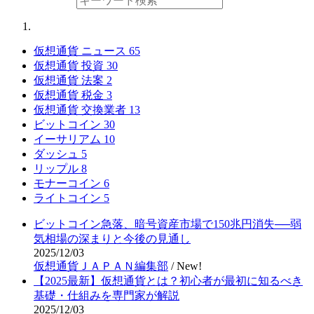
仮想通貨 ニュース
65
仮想通貨 投資
30
仮想通貨 法案
2
仮想通貨 税金
3
仮想通貨 交換業者
13
ビットコイン
30
イーサリアム
10
ダッシュ
5
リップル
8
モナーコイン
6
ライトコイン
5
ビットコイン急落、暗号資産市場で150兆円消失──弱
気相場の深まりと今後の見通し
2025/12/03
仮想通貨ＪＡＰＡＮ編集部
/
New!
【2025最新】仮想通貨とは？初心者が最初に知るべき
基礎・仕組みを専門家が解説
2025/12/03