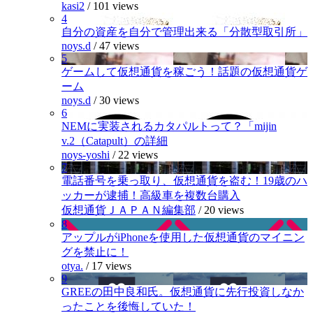
kasi2
/
101 views
4
自分の資産を自分で管理出来る「分散型取引所」
noys.d
/
47 views
5
ゲームして仮想通貨を稼ごう！話題の仮想通貨ゲ
ーム
noys.d
/
30 views
6
NEMに実装されるカタパルトって？「mijin
v.2（Catapult）の詳細
noys-yoshi
/
22 views
7
電話番号を乗っ取り、仮想通貨を盗む！19歳のハ
ッカーが逮捕！高級車を複数台購入
仮想通貨ＪＡＰＡＮ編集部
/
20 views
8
アップルがiPhoneを使用した仮想通貨のマイニン
グを禁止に！
otya.
/
17 views
9
GREEの田中良和氏。仮想通貨に先行投資しなか
ったことを後悔していた！