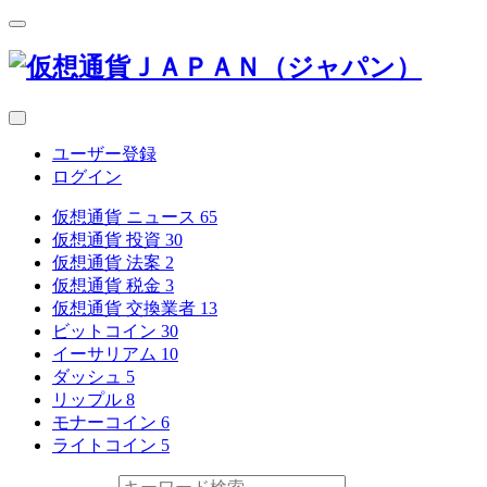
ユーザー登録
ログイン
仮想通貨 ニュース
65
仮想通貨 投資
30
仮想通貨 法案
2
仮想通貨 税金
3
仮想通貨 交換業者
13
ビットコイン
30
イーサリアム
10
ダッシュ
5
リップル
8
モナーコイン
6
ライトコイン
5