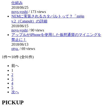
仕組み
2018/06/25
noys-yoshi
/
173 views
NEMに実装されるカタパルトって？「mijin
v.2（Catapult）の詳細
2018/06/15
noys-yoshi
/
90 views
アップルがiPhoneを使用した仮想通貨のマイニングを
禁止に！
2018/06/13
otya.
/
69 views
1件〜10件 (全91件)
前へ
1
2
3
4
5
次へ
PICKUP