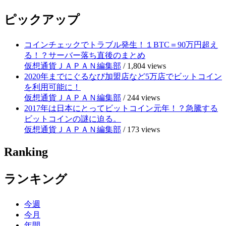
ピックアップ
コインチェックでトラブル発生！１BTC＝90万円超え
る！？サーバー落ち直後のまとめ
仮想通貨ＪＡＰＡＮ編集部
/
1,804 views
2020年までにぐるなび加盟店など5万店でビットコイン
を利用可能に！
仮想通貨ＪＡＰＡＮ編集部
/
244 views
2017年は日本にとってビットコイン元年！？急騰する
ビットコインの謎に迫る。
仮想通貨ＪＡＰＡＮ編集部
/
173 views
Ranking
ランキング
今週
今月
年間