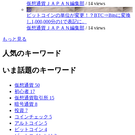
仮想通貨ＪＡＰＡＮ編集部
/
14 views
10
ビットコインの単位が変更！？BTC⇒Bitsに変換
し1,000,000分の1で表記に。
仮想通貨ＪＡＰＡＮ編集部
/
14 views
もっと見る
人気のキーワード
いま話題のキーワード
仮想通貨
50
初心者
17
仮想通貨取引所
15
暗号通貨
8
投資
7
コインチェック
5
アルトコイン
5
ビットコイン
4