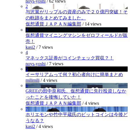
noys-yoshi
/
62 views
2
与沢翼がリップルの資産のみで２０億円突破！そ
の軌跡をまとめてみました。
仮想通貨ＪＡＰＡＮ編集部
/
14 views
3
仮想通貨マイニングマシンをゼロフィールドが販
売！
kasi2
/
7 views
4
マネックス証券がコインチェック買収？！
noys-yoshi
/
7 views
5
イーサリアムって何？初心者向けに簡単まとめ
milimili
/
4 views
6
GREEの田中良和氏。仮想通貨に先行投資しなか
ったことを後悔していた！
仮想通貨ＪＡＰＡＮ編集部
/
4 views
7
ホリエモンや竹中平蔵氏のビットコインは今後ど
うなる？
kasi2
/
4 views