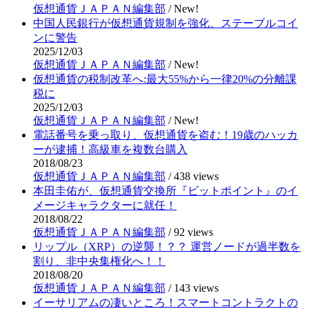
仮想通貨ＪＡＰＡＮ編集部
/
New!
中国人民銀行が仮想通貨規制を強化、ステーブルコイ
ンに警告
2025/12/03
仮想通貨ＪＡＰＡＮ編集部
/
New!
仮想通貨の税制改革へ:最大55%から一律20%の分離課
税に
2025/12/03
仮想通貨ＪＡＰＡＮ編集部
/
New!
電話番号を乗っ取り、仮想通貨を盗む！19歳のハッカ
ーが逮捕！高級車を複数台購入
2018/08/23
仮想通貨ＪＡＰＡＮ編集部
/
438 views
本田圭佑が、仮想通貨交換所『ビットポイント』のイ
メージキャラクターに就任！
2018/08/22
仮想通貨ＪＡＰＡＮ編集部
/
92 views
リップル（XRP）の逆襲！？？ 運営ノードが過半数を
割り、非中央集権化へ！！
2018/08/20
仮想通貨ＪＡＰＡＮ編集部
/
143 views
イーサリアムの凄いところ！スマートコントラクトの