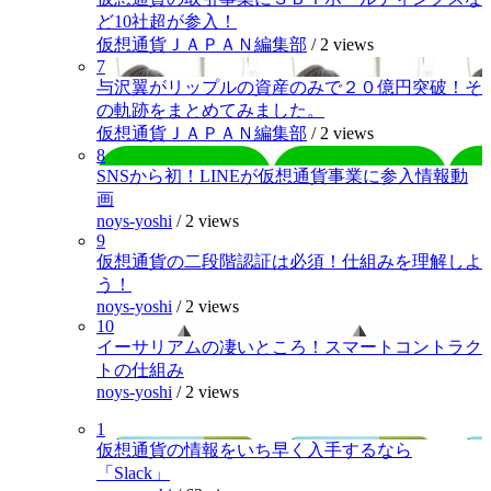
ど10社超が参入！
仮想通貨ＪＡＰＡＮ編集部
/
2 views
7
与沢翼がリップルの資産のみで２０億円突破！そ
の軌跡をまとめてみました。
仮想通貨ＪＡＰＡＮ編集部
/
2 views
8
SNSから初！LINEが仮想通貨事業に参入情報動
画
noys-yoshi
/
2 views
9
仮想通貨の二段階認証は必須！仕組みを理解しよ
う！
noys-yoshi
/
2 views
10
イーサリアムの凄いところ！スマートコントラク
トの仕組み
noys-yoshi
/
2 views
1
仮想通貨の情報をいち早く入手するなら
「Slack」