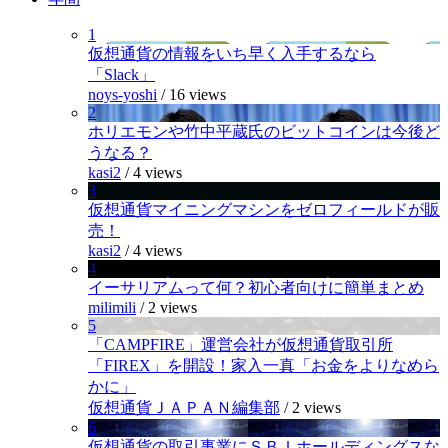
1
仮想通貨の情報をいち早く入手するなら
「Slack」
noys-yoshi
/
16 views
2
ホリエモンや竹中平蔵氏のビットコインは今後ど
うなる？
kasi2
/
4 views
3
仮想通貨マイニングマシンをゼロフィールドが販
売！
kasi2
/
4 views
4
イーサリアムって何？初心者向けに簡単まとめ
milimili
/
2 views
5
「CAMPFIRE」運営会社が仮想通貨取引所
「FIREX」を開設！家入一真「お金をよりなめら
かに」
仮想通貨ＪＡＰＡＮ編集部
/
2 views
6
仮想通貨の取引事業にＳＢＩホールディングスな