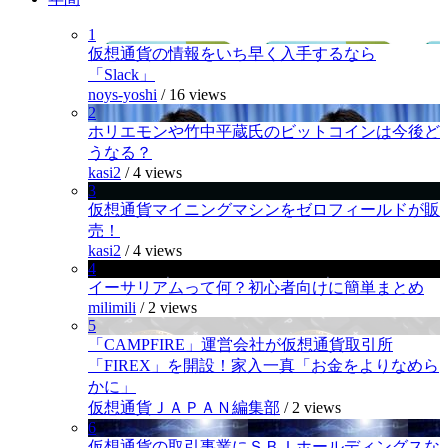
1
仮想通貨の情報をいち早く入手するなら
「Slack」
noys-yoshi
/
16 views
2
ホリエモンや竹中平蔵氏のビットコインは今後ど
うなる？
kasi2
/
4 views
3
仮想通貨マイニングマシンをゼロフィールドが販
売！
kasi2
/
4 views
4
イーサリアムって何？初心者向けに簡単まとめ
milimili
/
2 views
5
「CAMPFIRE」運営会社が仮想通貨取引所
「FIREX」を開設！家入一真「お金をよりなめら
かに」
仮想通貨ＪＡＰＡＮ編集部
/
2 views
6
仮想通貨の取引事業にＳＢＩホールディングスな