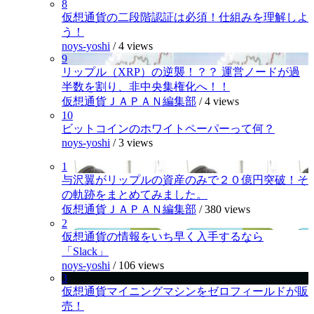
8
仮想通貨の二段階認証は必須！仕組みを理解しよ
う！
noys-yoshi
/
4 views
9
リップル（XRP）の逆襲！？？ 運営ノードが過
半数を割り、非中央集権化へ！！
仮想通貨ＪＡＰＡＮ編集部
/
4 views
10
ビットコインのホワイトペーパーって何？
noys-yoshi
/
3 views
1
与沢翼がリップルの資産のみで２０億円突破！そ
の軌跡をまとめてみました。
仮想通貨ＪＡＰＡＮ編集部
/
380 views
2
仮想通貨の情報をいち早く入手するなら
「Slack」
noys-yoshi
/
106 views
3
仮想通貨マイニングマシンをゼロフィールドが販
売！