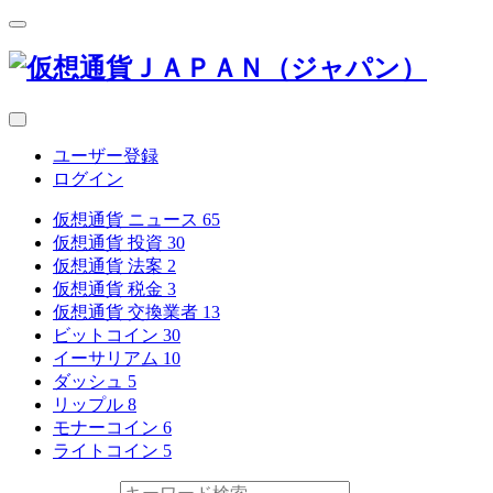
ユーザー登録
ログイン
仮想通貨 ニュース
65
仮想通貨 投資
30
仮想通貨 法案
2
仮想通貨 税金
3
仮想通貨 交換業者
13
ビットコイン
30
イーサリアム
10
ダッシュ
5
リップル
8
モナーコイン
6
ライトコイン
5