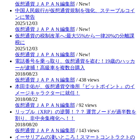
仮想通貨ＪＡＰＡＮ編集部
/
New!
中国人民銀行が仮想通貨規制を強化、ステーブルコイ
ンに警告
2025/12/03
仮想通貨ＪＡＰＡＮ編集部
/
New!
仮想通貨の税制改革へ:最大55%から一律20%の分離課
税に
2025/12/03
仮想通貨ＪＡＰＡＮ編集部
/
New!
電話番号を乗っ取り、仮想通貨を盗む！19歳のハッカ
ーが逮捕！高級車を複数台購入
2018/08/23
仮想通貨ＪＡＰＡＮ編集部
/
438 views
本田圭佑が、仮想通貨交換所『ビットポイント』のイ
メージキャラクターに就任！
2018/08/22
仮想通貨ＪＡＰＡＮ編集部
/
92 views
リップル（XRP）の逆襲！？？ 運営ノードが過半数を
割り、非中央集権化へ！！
2018/08/20
仮想通貨ＪＡＰＡＮ編集部
/
143 views
イーサリアムの凄いところ！スマートコントラクトの