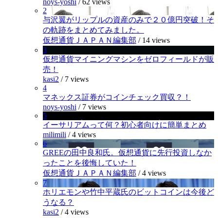
noys-yoshi
/
62 views
2
与沢翼がリップルの資産のみで２０億円突破！そ
の軌跡をまとめてみました。
仮想通貨ＪＡＰＡＮ編集部
/
14 views
3
仮想通貨マイニングマシンをゼロフィールドが販
売！
kasi2
/
7 views
4
マネックス証券がコインチェック買収？！
noys-yoshi
/
7 views
5
イーサリアムって何？初心者向けに簡単まとめ
milimili
/
4 views
6
GREEの田中良和氏。仮想通貨に先行投資しなか
ったことを後悔していた！
仮想通貨ＪＡＰＡＮ編集部
/
4 views
7
ホリエモンや竹中平蔵氏のビットコインは今後ど
うなる？
kasi2
/
4 views