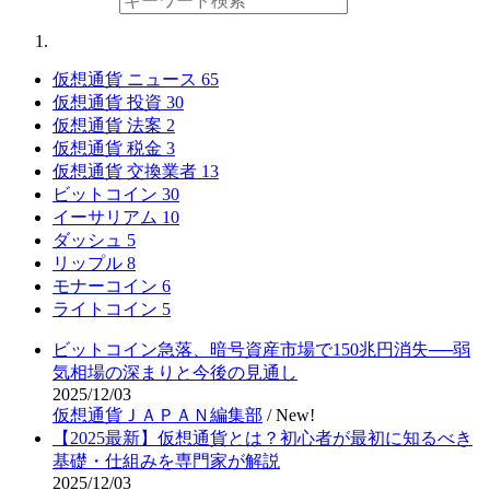
仮想通貨 ニュース
65
仮想通貨 投資
30
仮想通貨 法案
2
仮想通貨 税金
3
仮想通貨 交換業者
13
ビットコイン
30
イーサリアム
10
ダッシュ
5
リップル
8
モナーコイン
6
ライトコイン
5
ビットコイン急落、暗号資産市場で150兆円消失──弱
気相場の深まりと今後の見通し
2025/12/03
仮想通貨ＪＡＰＡＮ編集部
/
New!
【2025最新】仮想通貨とは？初心者が最初に知るべき
基礎・仕組みを専門家が解説
2025/12/03