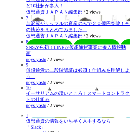
ど10社超が参入！
仮想通貨ＪＡＰＡＮ編集部
/
2 views
7
与沢翼がリップルの資産のみで２０億円突破！そ
の軌跡をまとめてみました。
仮想通貨ＪＡＰＡＮ編集部
/
2 views
8
SNSから初！LINEが仮想通貨事業に参入情報動
画
noys-yoshi
/
2 views
9
仮想通貨の二段階認証は必須！仕組みを理解しよ
う！
noys-yoshi
/
2 views
10
イーサリアムの凄いところ！スマートコントラク
トの仕組み
noys-yoshi
/
2 views
1
仮想通貨の情報をいち早く入手するなら
「Slack」