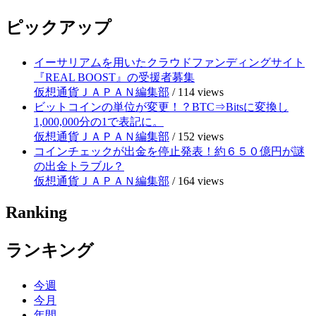
ピックアップ
イーサリアムを用いたクラウドファンディングサイト
『REAL BOOST』の受援者募集
仮想通貨ＪＡＰＡＮ編集部
/
114 views
ビットコインの単位が変更！？BTC⇒Bitsに変換し
1,000,000分の1で表記に。
仮想通貨ＪＡＰＡＮ編集部
/
152 views
コインチェックが出金を停止発表！約６５０億円が謎
の出金トラブル？
仮想通貨ＪＡＰＡＮ編集部
/
164 views
Ranking
ランキング
今週
今月
年間