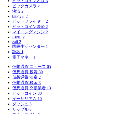
ビットコインとは
3
ビックカメラ
2
決済
2
bitFlyer
2
ビットフライヤー
2
ビットコイン決済
2
マイニングマシン
2
LINE
2
zaif
2
国民生活センター
1
詐欺
1
電子マネー
1
仮想通貨 ニュース
65
仮想通貨 投資
30
仮想通貨 法案
2
仮想通貨 税金
3
仮想通貨 交換業者
13
ビットコイン
30
イーサリアム
10
ダッシュ
5
リップル
8