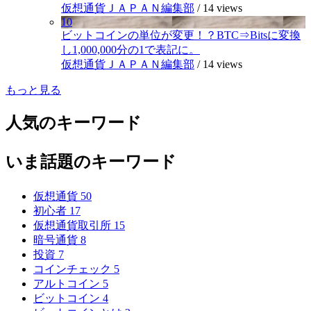
仮想通貨ＪＡＰＡＮ編集部
/
14 views
10
ビットコインの単位が変更！？BTC⇒Bitsに変換
し1,000,000分の1で表記に。
仮想通貨ＪＡＰＡＮ編集部
/
14 views
もっと見る
人気のキーワード
いま話題のキーワード
仮想通貨
50
初心者
17
仮想通貨取引所
15
暗号通貨
8
投資
7
コインチェック
5
アルトコイン
5
ビットコイン
4