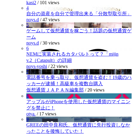
kasi2
/
101 views
4
自分の資産を自分で管理出来る「分散型取引所」
noys.d
/
47 views
5
ゲームして仮想通貨を稼ごう！話題の仮想通貨ゲ
ーム
noys.d
/
30 views
6
NEMに実装されるカタパルトって？「mijin
v.2（Catapult）の詳細
noys-yoshi
/
22 views
7
電話番号を乗っ取り、仮想通貨を盗む！19歳のハ
ッカーが逮捕！高級車を複数台購入
仮想通貨ＪＡＰＡＮ編集部
/
20 views
8
アップルがiPhoneを使用した仮想通貨のマイニン
グを禁止に！
otya.
/
17 views
9
GREEの田中良和氏。仮想通貨に先行投資しなか
ったことを後悔していた！