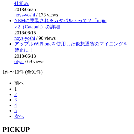
仕組み
2018/06/25
noys-yoshi
/
173 views
NEMに実装されるカタパルトって？「mijin
v.2（Catapult）の詳細
2018/06/15
noys-yoshi
/
90 views
アップルがiPhoneを使用した仮想通貨のマイニングを
禁止に！
2018/06/13
otya.
/
69 views
1件〜10件 (全91件)
前へ
1
2
3
4
5
次へ
PICKUP