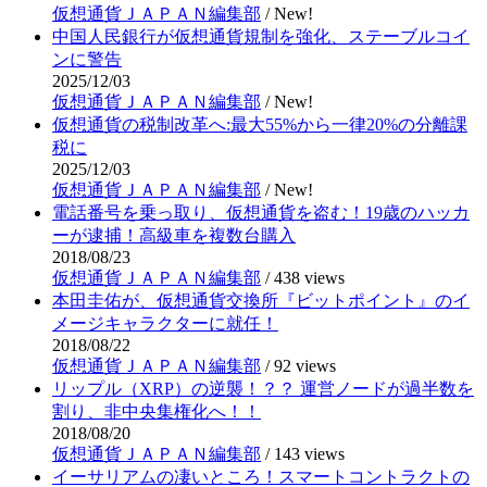
仮想通貨ＪＡＰＡＮ編集部
/
New!
中国人民銀行が仮想通貨規制を強化、ステーブルコイ
ンに警告
2025/12/03
仮想通貨ＪＡＰＡＮ編集部
/
New!
仮想通貨の税制改革へ:最大55%から一律20%の分離課
税に
2025/12/03
仮想通貨ＪＡＰＡＮ編集部
/
New!
電話番号を乗っ取り、仮想通貨を盗む！19歳のハッカ
ーが逮捕！高級車を複数台購入
2018/08/23
仮想通貨ＪＡＰＡＮ編集部
/
438 views
本田圭佑が、仮想通貨交換所『ビットポイント』のイ
メージキャラクターに就任！
2018/08/22
仮想通貨ＪＡＰＡＮ編集部
/
92 views
リップル（XRP）の逆襲！？？ 運営ノードが過半数を
割り、非中央集権化へ！！
2018/08/20
仮想通貨ＪＡＰＡＮ編集部
/
143 views
イーサリアムの凄いところ！スマートコントラクトの