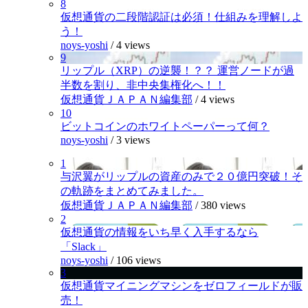
8
仮想通貨の二段階認証は必須！仕組みを理解しよ
う！
noys-yoshi
/
4 views
9
リップル（XRP）の逆襲！？？ 運営ノードが過
半数を割り、非中央集権化へ！！
仮想通貨ＪＡＰＡＮ編集部
/
4 views
10
ビットコインのホワイトペーパーって何？
noys-yoshi
/
3 views
1
与沢翼がリップルの資産のみで２０億円突破！そ
の軌跡をまとめてみました。
仮想通貨ＪＡＰＡＮ編集部
/
380 views
2
仮想通貨の情報をいち早く入手するなら
「Slack」
noys-yoshi
/
106 views
3
仮想通貨マイニングマシンをゼロフィールドが販
売！