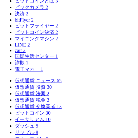
ビットコインとは
3
ビックカメラ
2
決済
2
bitFlyer
2
ビットフライヤー
2
ビットコイン決済
2
マイニングマシン
2
LINE
2
zaif
2
国民生活センター
1
詐欺
1
電子マネー
1
仮想通貨 ニュース
65
仮想通貨 投資
30
仮想通貨 法案
2
仮想通貨 税金
3
仮想通貨 交換業者
13
ビットコイン
30
イーサリアム
10
ダッシュ
5
リップル
8