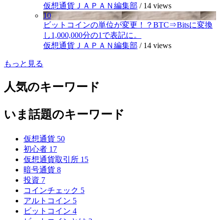
仮想通貨ＪＡＰＡＮ編集部
/
14 views
10
ビットコインの単位が変更！？BTC⇒Bitsに変換
し1,000,000分の1で表記に。
仮想通貨ＪＡＰＡＮ編集部
/
14 views
もっと見る
人気のキーワード
いま話題のキーワード
仮想通貨
50
初心者
17
仮想通貨取引所
15
暗号通貨
8
投資
7
コインチェック
5
アルトコイン
5
ビットコイン
4