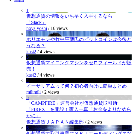
1
仮想通貨の情報をいち早く入手するなら
「Slack」
noys-yoshi
/
16 views
2
ホリエモンや竹中平蔵氏のビットコインは今後ど
うなる？
kasi2
/
4 views
3
仮想通貨マイニングマシンをゼロフィールドが販
売！
kasi2
/
4 views
4
イーサリアムって何？初心者向けに簡単まとめ
milimili
/
2 views
5
「CAMPFIRE」運営会社が仮想通貨取引所
「FIREX」を開設！家入一真「お金をよりなめら
かに」
仮想通貨ＪＡＰＡＮ編集部
/
2 views
6
仮想通貨の取引事業にＳＢＩホールディングスな