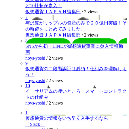
ど10社超が参入！
仮想通貨ＪＡＰＡＮ編集部
/
2 views
7
与沢翼がリップルの資産のみで２０億円突破！そ
の軌跡をまとめてみました。
仮想通貨ＪＡＰＡＮ編集部
/
2 views
8
SNSから初！LINEが仮想通貨事業に参入情報動
画
noys-yoshi
/
2 views
9
仮想通貨の二段階認証は必須！仕組みを理解しよ
う！
noys-yoshi
/
2 views
10
イーサリアムの凄いところ！スマートコントラク
トの仕組み
noys-yoshi
/
2 views
1
仮想通貨の情報をいち早く入手するなら
「Slack」