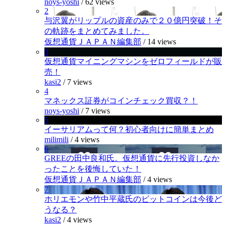
noys-yoshi
/
62 views
2
与沢翼がリップルの資産のみで２０億円突破！そ
の軌跡をまとめてみました。
仮想通貨ＪＡＰＡＮ編集部
/
14 views
3
仮想通貨マイニングマシンをゼロフィールドが販
売！
kasi2
/
7 views
4
マネックス証券がコインチェック買収？！
noys-yoshi
/
7 views
5
イーサリアムって何？初心者向けに簡単まとめ
milimili
/
4 views
6
GREEの田中良和氏。仮想通貨に先行投資しなか
ったことを後悔していた！
仮想通貨ＪＡＰＡＮ編集部
/
4 views
7
ホリエモンや竹中平蔵氏のビットコインは今後ど
うなる？
kasi2
/
4 views