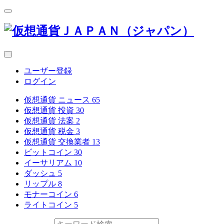
ユーザー登録
ログイン
仮想通貨 ニュース
65
仮想通貨 投資
30
仮想通貨 法案
2
仮想通貨 税金
3
仮想通貨 交換業者
13
ビットコイン
30
イーサリアム
10
ダッシュ
5
リップル
8
モナーコイン
6
ライトコイン
5