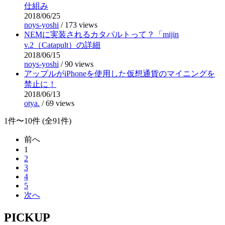
仕組み
2018/06/25
noys-yoshi
/
173 views
NEMに実装されるカタパルトって？「mijin
v.2（Catapult）の詳細
2018/06/15
noys-yoshi
/
90 views
アップルがiPhoneを使用した仮想通貨のマイニングを
禁止に！
2018/06/13
otya.
/
69 views
1件〜10件 (全91件)
前へ
1
2
3
4
5
次へ
PICKUP