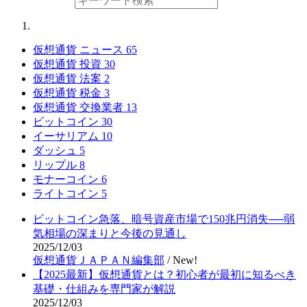
仮想通貨 ニュース
65
仮想通貨 投資
30
仮想通貨 法案
2
仮想通貨 税金
3
仮想通貨 交換業者
13
ビットコイン
30
イーサリアム
10
ダッシュ
5
リップル
8
モナーコイン
6
ライトコイン
5
ビットコイン急落、暗号資産市場で150兆円消失──弱
気相場の深まりと今後の見通し
2025/12/03
仮想通貨ＪＡＰＡＮ編集部
/
New!
【2025最新】仮想通貨とは？初心者が最初に知るべき
基礎・仕組みを専門家が解説
2025/12/03