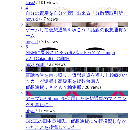
kasi2
/
101 views
4
自分の資産を自分で管理出来る「分散型取引所」
noys.d
/
47 views
5
ゲームして仮想通貨を稼ごう！話題の仮想通貨ゲ
ーム
noys.d
/
30 views
6
NEMに実装されるカタパルトって？「mijin
v.2（Catapult）の詳細
noys-yoshi
/
22 views
7
電話番号を乗っ取り、仮想通貨を盗む！19歳のハ
ッカーが逮捕！高級車を複数台購入
仮想通貨ＪＡＰＡＮ編集部
/
20 views
8
アップルがiPhoneを使用した仮想通貨のマイニン
グを禁止に！
otya.
/
17 views
9
GREEの田中良和氏。仮想通貨に先行投資しなか
ったことを後悔していた！