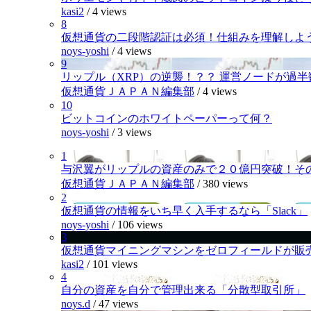
kasi2
/
4 views
8
仮想通貨の二段階認証は必須！仕組みを理解しよ
noys-yoshi
/
4 views
9
リップル（XRP）の逆襲！？？ 運営ノードが過
仮想通貨ＪＡＰＡＮ編集部
/
4 views
10
ビットコインのホワイトペーパーって何？
noys-yoshi
/
3 views
1
与沢翼がリップルの資産のみで２０億円突破！そ
仮想通貨ＪＡＰＡＮ編集部
/
380 views
2
仮想通貨の情報をいち早く入手するなら「Slack」
noys-yoshi
/
106 views
3
仮想通貨マイニングマシンをゼロフィールドが販
kasi2
/
101 views
4
自分の資産を自分で管理出来る「分散型取引所」
noys.d
/
47 views