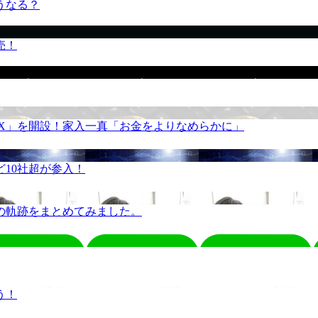
うなる？
売！
REX」を開設！家入一真「お金をよりなめらかに」
10社超が参入！
の軌跡をまとめてみました。
う！