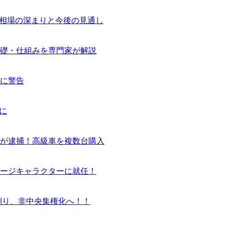
気相場の深まりと今後の見通し
基礎・仕組みを専門家が解説
に警告
に
ーが逮捕！高級車を複数台購入
ージキャラクターに就任！
割り、非中央集権化へ！！