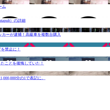
ーム
apult）の詳細
ッカーが逮捕！高級車を複数台購入
グを禁止に！
ったことを後悔していた！
000,000分の1で表記に。