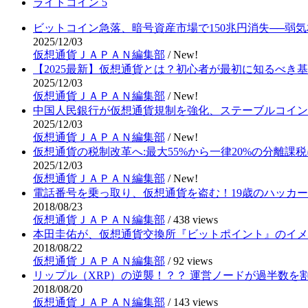
ライトコイン
5
ビットコイン急落、暗号資産市場で150兆円消失──弱
2025/12/03
仮想通貨ＪＡＰＡＮ編集部
/
New!
【2025最新】仮想通貨とは？初心者が最初に知るべき
2025/12/03
仮想通貨ＪＡＰＡＮ編集部
/
New!
中国人民銀行が仮想通貨規制を強化、ステーブルコイン
2025/12/03
仮想通貨ＪＡＰＡＮ編集部
/
New!
仮想通貨の税制改革へ:最大55%から一律20%の分離課税
2025/12/03
仮想通貨ＪＡＰＡＮ編集部
/
New!
電話番号を乗っ取り、仮想通貨を盗む！19歳のハッカ
2018/08/23
仮想通貨ＪＡＰＡＮ編集部
/
438 views
本田圭佑が、仮想通貨交換所『ビットポイント』のイメ
2018/08/22
仮想通貨ＪＡＰＡＮ編集部
/
92 views
リップル（XRP）の逆襲！？？ 運営ノードが過半数を
2018/08/20
仮想通貨ＪＡＰＡＮ編集部
/
143 views