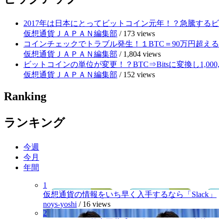
2017年は日本にとってビットコイン元年！？急騰する
仮想通貨ＪＡＰＡＮ編集部
/
173 views
コインチェックでトラブル発生！１BTC＝90万円超え
仮想通貨ＪＡＰＡＮ編集部
/
1,804 views
ビットコインの単位が変更！？BTC⇒Bitsに変換し1,000
仮想通貨ＪＡＰＡＮ編集部
/
152 views
Ranking
ランキング
今週
今月
年間
1
仮想通貨の情報をいち早く入手するなら「Slack」
noys-yoshi
/
16 views
2