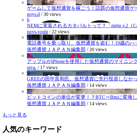
5
ゲームして仮想通貨を稼ごう！話題の仮想通貨ゲ
noys.d
/
30 views
6
NEMに実装されるカタパルトって？「mijin v.2（Cat
noys-yoshi
/
22 views
7
電話番号を乗っ取り、仮想通貨を盗む！19歳のハ
仮想通貨ＪＡＰＡＮ編集部
/
20 views
8
アップルがiPhoneを使用した仮想通貨のマイニン
otya.
/
17 views
9
GREEの田中良和氏。仮想通貨に先行投資しなか
仮想通貨ＪＡＰＡＮ編集部
/
14 views
10
ビットコインの単位が変更！？BTC⇒Bitsに変換し1,
仮想通貨ＪＡＰＡＮ編集部
/
14 views
もっと見る
人気のキーワード