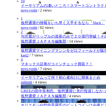
10
イーサリアムの凄いところ！スマートコントラク
noys-yoshi
/
2 views
1
仮想通貨の情報をいち早く入手するなら「Slack」
noys-yoshi
/
62 views
2
与沢翼がリップルの資産のみで２０億円突破！そ
仮想通貨ＪＡＰＡＮ編集部
/
14 views
3
仮想通貨マイニングマシンをゼロフィールドが販
kasi2
/
7 views
4
マネックス証券がコインチェック買収？！
noys-yoshi
/
7 views
5
イーサリアムって何？初心者向けに簡単まとめ
milimili
/
4 views
6
GREEの田中良和氏。仮想通貨に先行投資しなか
仮想通貨ＪＡＰＡＮ編集部
/
4 views
7
ホリエモンや竹中平蔵氏のビットコインは今後ど