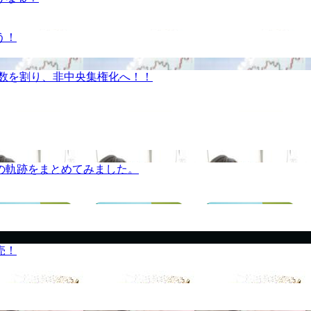
う！
半数を割り、非中央集権化へ！！
の軌跡をまとめてみました。
売！