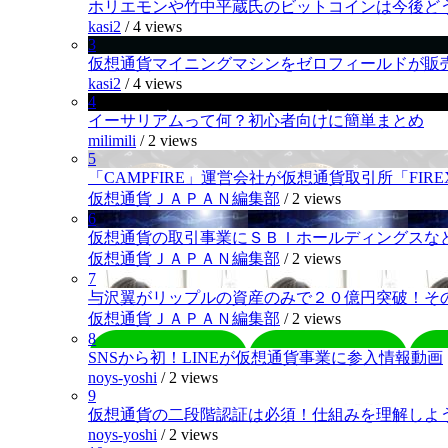
ホリエモンや竹中平蔵氏のビットコインは今後ど
kasi2
/
4 views
3
仮想通貨マイニングマシンをゼロフィールドが販
kasi2
/
4 views
4
イーサリアムって何？初心者向けに簡単まとめ
milimili
/
2 views
5
「CAMPFIRE」運営会社が仮想通貨取引所「FI
仮想通貨ＪＡＰＡＮ編集部
/
2 views
6
仮想通貨の取引事業にＳＢＩホールディングスなど
仮想通貨ＪＡＰＡＮ編集部
/
2 views
7
与沢翼がリップルの資産のみで２０億円突破！そ
仮想通貨ＪＡＰＡＮ編集部
/
2 views
8
SNSから初！LINEが仮想通貨事業に参入情報動画
noys-yoshi
/
2 views
9
仮想通貨の二段階認証は必須！仕組みを理解しよ
noys-yoshi
/
2 views