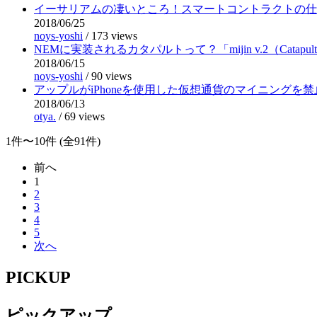
イーサリアムの凄いところ！スマートコントラクトの仕
2018/06/25
noys-yoshi
/
173 views
NEMに実装されるカタパルトって？「mijin v.2（Catapu
2018/06/15
noys-yoshi
/
90 views
アップルがiPhoneを使用した仮想通貨のマイニングを
2018/06/13
otya.
/
69 views
1件〜10件 (全91件)
前へ
1
2
3
4
5
次へ
PICKUP
ピックアップ