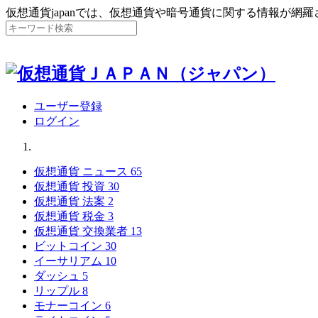
仮想通貨japanでは、仮想通貨や暗号通貨に関する情報が網
ユーザー登録
ログイン
仮想通貨 ニュース
65
仮想通貨 投資
30
仮想通貨 法案
2
仮想通貨 税金
3
仮想通貨 交換業者
13
ビットコイン
30
イーサリアム
10
ダッシュ
5
リップル
8
モナーコイン
6