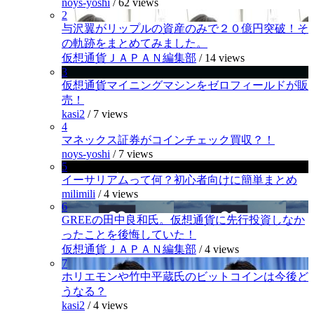
noys-yoshi
/
62 views
2
与沢翼がリップルの資産のみで２０億円突破！そ
の軌跡をまとめてみました。
仮想通貨ＪＡＰＡＮ編集部
/
14 views
3
仮想通貨マイニングマシンをゼロフィールドが販
売！
kasi2
/
7 views
4
マネックス証券がコインチェック買収？！
noys-yoshi
/
7 views
5
イーサリアムって何？初心者向けに簡単まとめ
milimili
/
4 views
6
GREEの田中良和氏。仮想通貨に先行投資しなか
ったことを後悔していた！
仮想通貨ＪＡＰＡＮ編集部
/
4 views
7
ホリエモンや竹中平蔵氏のビットコインは今後ど
うなる？
kasi2
/
4 views