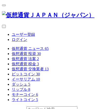
ユーザー登録
ログイン
仮想通貨 ニュース
65
仮想通貨 投資
30
仮想通貨 法案
2
仮想通貨 税金
3
仮想通貨 交換業者
13
ビットコイン
30
イーサリアム
10
ダッシュ
5
リップル
8
モナーコイン
6
ライトコイン
5