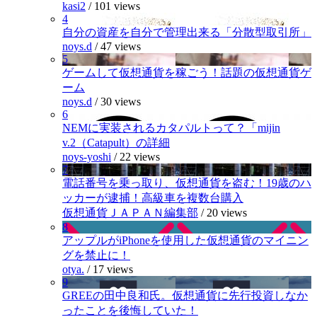
kasi2
/
101 views
4
自分の資産を自分で管理出来る「分散型取引所」
noys.d
/
47 views
5
ゲームして仮想通貨を稼ごう！話題の仮想通貨ゲ
ーム
noys.d
/
30 views
6
NEMに実装されるカタパルトって？「mijin
v.2（Catapult）の詳細
noys-yoshi
/
22 views
7
電話番号を乗っ取り、仮想通貨を盗む！19歳のハ
ッカーが逮捕！高級車を複数台購入
仮想通貨ＪＡＰＡＮ編集部
/
20 views
8
アップルがiPhoneを使用した仮想通貨のマイニン
グを禁止に！
otya.
/
17 views
9
GREEの田中良和氏。仮想通貨に先行投資しなか
ったことを後悔していた！