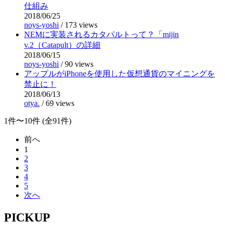
仕組み
2018/06/25
noys-yoshi
/
173 views
NEMに実装されるカタパルトって？「mijin
v.2（Catapult）の詳細
2018/06/15
noys-yoshi
/
90 views
アップルがiPhoneを使用した仮想通貨のマイニングを
禁止に！
2018/06/13
otya.
/
69 views
1件〜10件 (全91件)
前へ
1
2
3
4
5
次へ
PICKUP