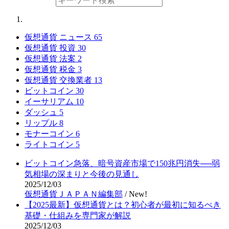
仮想通貨 ニュース
65
仮想通貨 投資
30
仮想通貨 法案
2
仮想通貨 税金
3
仮想通貨 交換業者
13
ビットコイン
30
イーサリアム
10
ダッシュ
5
リップル
8
モナーコイン
6
ライトコイン
5
ビットコイン急落、暗号資産市場で150兆円消失──弱
気相場の深まりと今後の見通し
2025/12/03
仮想通貨ＪＡＰＡＮ編集部
/
New!
【2025最新】仮想通貨とは？初心者が最初に知るべき
基礎・仕組みを専門家が解説
2025/12/03