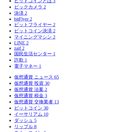
ビットコインとは
3
ビックカメラ
2
決済
2
bitFlyer
2
ビットフライヤー
2
ビットコイン決済
2
マイニングマシン
2
LINE
2
zaif
2
国民生活センター
1
詐欺
1
電子マネー
1
仮想通貨 ニュース
65
仮想通貨 投資
30
仮想通貨 法案
2
仮想通貨 税金
3
仮想通貨 交換業者
13
ビットコイン
30
イーサリアム
10
ダッシュ
5
リップル
8