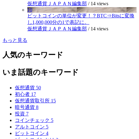
仮想通貨ＪＡＰＡＮ編集部
/
14 views
10
ビットコインの単位が変更！？BTC⇒Bitsに変換
し1,000,000分の1で表記に。
仮想通貨ＪＡＰＡＮ編集部
/
14 views
もっと見る
人気のキーワード
いま話題のキーワード
仮想通貨
50
初心者
17
仮想通貨取引所
15
暗号通貨
8
投資
7
コインチェック
5
アルトコイン
5
ビットコイン
4