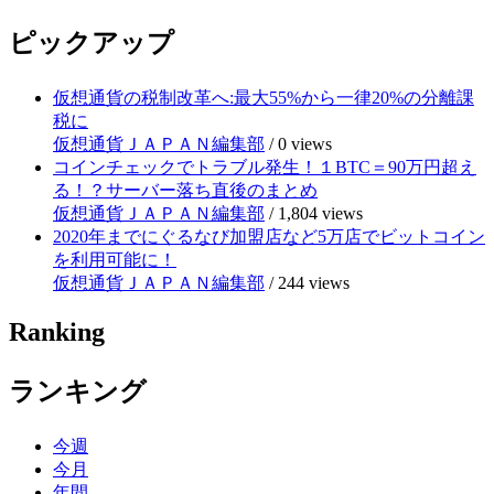
ピックアップ
仮想通貨の税制改革へ:最大55%から一律20%の分離課
税に
仮想通貨ＪＡＰＡＮ編集部
/
0 views
コインチェックでトラブル発生！１BTC＝90万円超え
る！？サーバー落ち直後のまとめ
仮想通貨ＪＡＰＡＮ編集部
/
1,804 views
2020年までにぐるなび加盟店など5万店でビットコイン
を利用可能に！
仮想通貨ＪＡＰＡＮ編集部
/
244 views
Ranking
ランキング
今週
今月
年間