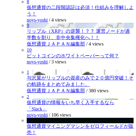
8
仮想通貨の二段階認証は必須！仕組みを理解しよ
う！
noys-yoshi
/
4 views
9
リップル（XRP）の逆襲！？？ 運営ノードが過
半数を割り、非中央集権化へ！！
仮想通貨ＪＡＰＡＮ編集部
/
4 views
10
ビットコインのホワイトペーパーって何？
noys-yoshi
/
3 views
1
与沢翼がリップルの資産のみで２０億円突破！そ
の軌跡をまとめてみました。
仮想通貨ＪＡＰＡＮ編集部
/
380 views
2
仮想通貨の情報をいち早く入手するなら
「Slack」
noys-yoshi
/
106 views
3
仮想通貨マイニングマシンをゼロフィールドが販
売！