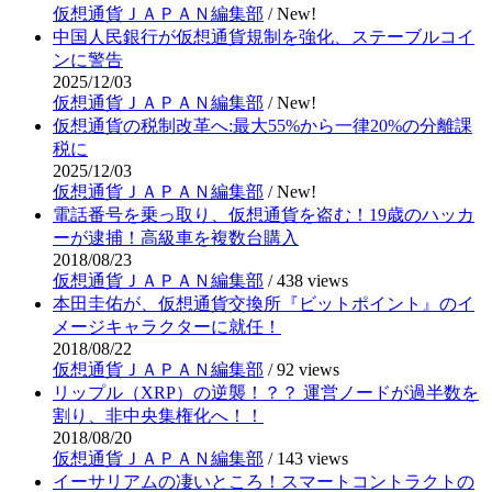
仮想通貨ＪＡＰＡＮ編集部
/
New!
中国人民銀行が仮想通貨規制を強化、ステーブルコイ
ンに警告
2025/12/03
仮想通貨ＪＡＰＡＮ編集部
/
New!
仮想通貨の税制改革へ:最大55%から一律20%の分離課
税に
2025/12/03
仮想通貨ＪＡＰＡＮ編集部
/
New!
電話番号を乗っ取り、仮想通貨を盗む！19歳のハッカ
ーが逮捕！高級車を複数台購入
2018/08/23
仮想通貨ＪＡＰＡＮ編集部
/
438 views
本田圭佑が、仮想通貨交換所『ビットポイント』のイ
メージキャラクターに就任！
2018/08/22
仮想通貨ＪＡＰＡＮ編集部
/
92 views
リップル（XRP）の逆襲！？？ 運営ノードが過半数を
割り、非中央集権化へ！！
2018/08/20
仮想通貨ＪＡＰＡＮ編集部
/
143 views
イーサリアムの凄いところ！スマートコントラクトの