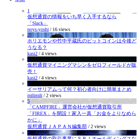
1
仮想通貨の情報をいち早く入手するなら
「Slack」
noys-yoshi
/
16 views
2
ホリエモンや竹中平蔵氏のビットコインは今後ど
うなる？
kasi2
/
4 views
3
仮想通貨マイニングマシンをゼロフィールドが販
売！
kasi2
/
4 views
4
イーサリアムって何？初心者向けに簡単まとめ
milimili
/
2 views
5
「CAMPFIRE」運営会社が仮想通貨取引所
「FIREX」を開設！家入一真「お金をよりなめら
かに」
仮想通貨ＪＡＰＡＮ編集部
/
2 views
6
仮想通貨の取引事業にＳＢＩホールディングスな