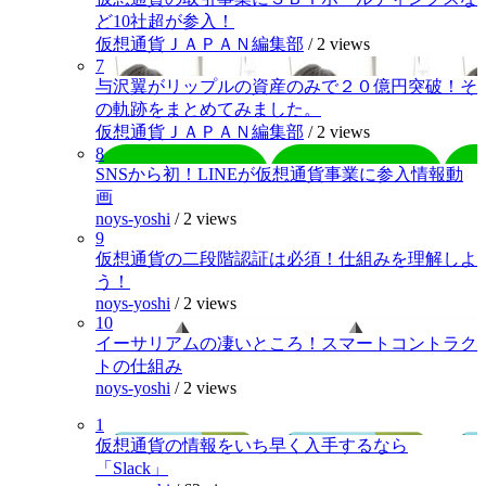
ど10社超が参入！
仮想通貨ＪＡＰＡＮ編集部
/
2 views
7
与沢翼がリップルの資産のみで２０億円突破！そ
の軌跡をまとめてみました。
仮想通貨ＪＡＰＡＮ編集部
/
2 views
8
SNSから初！LINEが仮想通貨事業に参入情報動
画
noys-yoshi
/
2 views
9
仮想通貨の二段階認証は必須！仕組みを理解しよ
う！
noys-yoshi
/
2 views
10
イーサリアムの凄いところ！スマートコントラク
トの仕組み
noys-yoshi
/
2 views
1
仮想通貨の情報をいち早く入手するなら
「Slack」