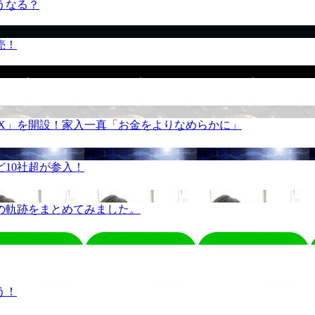
うなる？
売！
REX」を開設！家入一真「お金をよりなめらかに」
10社超が参入！
の軌跡をまとめてみました。
う！