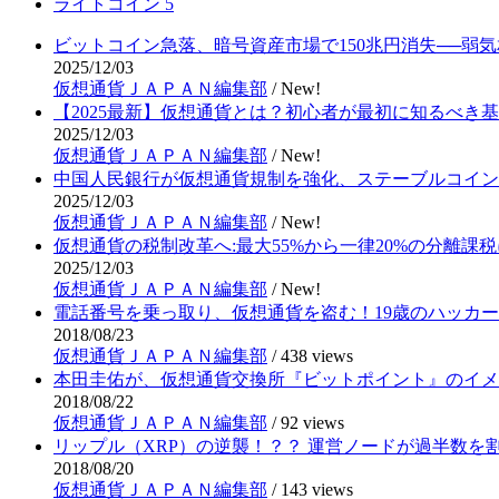
ライトコイン
5
ビットコイン急落、暗号資産市場で150兆円消失──弱
2025/12/03
仮想通貨ＪＡＰＡＮ編集部
/
New!
【2025最新】仮想通貨とは？初心者が最初に知るべき
2025/12/03
仮想通貨ＪＡＰＡＮ編集部
/
New!
中国人民銀行が仮想通貨規制を強化、ステーブルコイン
2025/12/03
仮想通貨ＪＡＰＡＮ編集部
/
New!
仮想通貨の税制改革へ:最大55%から一律20%の分離課税
2025/12/03
仮想通貨ＪＡＰＡＮ編集部
/
New!
電話番号を乗っ取り、仮想通貨を盗む！19歳のハッカ
2018/08/23
仮想通貨ＪＡＰＡＮ編集部
/
438 views
本田圭佑が、仮想通貨交換所『ビットポイント』のイメ
2018/08/22
仮想通貨ＪＡＰＡＮ編集部
/
92 views
リップル（XRP）の逆襲！？？ 運営ノードが過半数を
2018/08/20
仮想通貨ＪＡＰＡＮ編集部
/
143 views