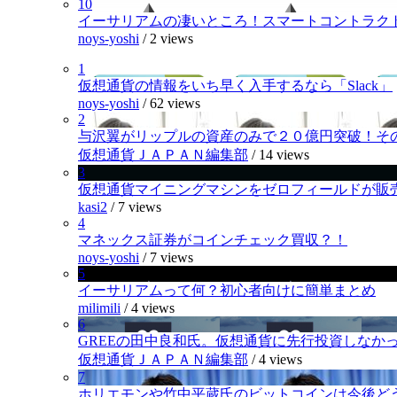
10
イーサリアムの凄いところ！スマートコントラク
noys-yoshi
/
2 views
1
仮想通貨の情報をいち早く入手するなら「Slack」
noys-yoshi
/
62 views
2
与沢翼がリップルの資産のみで２０億円突破！そ
仮想通貨ＪＡＰＡＮ編集部
/
14 views
3
仮想通貨マイニングマシンをゼロフィールドが販
kasi2
/
7 views
4
マネックス証券がコインチェック買収？！
noys-yoshi
/
7 views
5
イーサリアムって何？初心者向けに簡単まとめ
milimili
/
4 views
6
GREEの田中良和氏。仮想通貨に先行投資しなか
仮想通貨ＪＡＰＡＮ編集部
/
4 views
7
ホリエモンや竹中平蔵氏のビットコインは今後ど