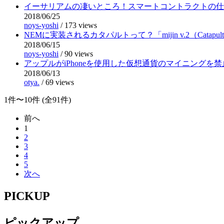
イーサリアムの凄いところ！スマートコントラクトの仕
2018/06/25
noys-yoshi
/
173 views
NEMに実装されるカタパルトって？「mijin v.2（Catapu
2018/06/15
noys-yoshi
/
90 views
アップルがiPhoneを使用した仮想通貨のマイニングを
2018/06/13
otya.
/
69 views
1件〜10件 (全91件)
前へ
1
2
3
4
5
次へ
PICKUP
ピックアップ