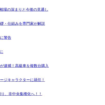
気相場の深まりと今後の見通し
基礎・仕組みを専門家が解説
に警告
に
ーが逮捕！高級車を複数台購入
ージキャラクターに就任！
割り、非中央集権化へ！！