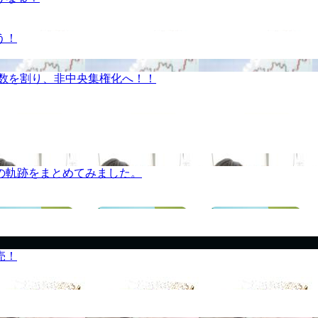
う！
半数を割り、非中央集権化へ！！
の軌跡をまとめてみました。
売！