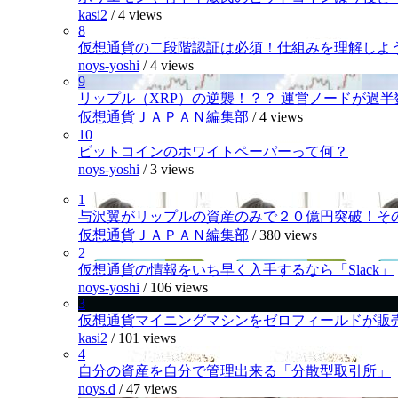
kasi2
/
4 views
8
仮想通貨の二段階認証は必須！仕組みを理解しよ
noys-yoshi
/
4 views
9
リップル（XRP）の逆襲！？？ 運営ノードが過
仮想通貨ＪＡＰＡＮ編集部
/
4 views
10
ビットコインのホワイトペーパーって何？
noys-yoshi
/
3 views
1
与沢翼がリップルの資産のみで２０億円突破！そ
仮想通貨ＪＡＰＡＮ編集部
/
380 views
2
仮想通貨の情報をいち早く入手するなら「Slack」
noys-yoshi
/
106 views
3
仮想通貨マイニングマシンをゼロフィールドが販
kasi2
/
101 views
4
自分の資産を自分で管理出来る「分散型取引所」
noys.d
/
47 views