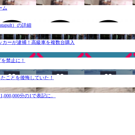
ーム
apult）の詳細
ッカーが逮捕！高級車を複数台購入
グを禁止に！
ったことを後悔していた！
000,000分の1で表記に。