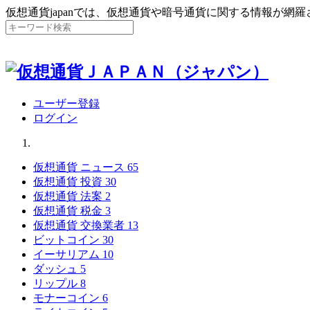
仮想通貨japanでは、仮想通貨や暗号通貨に関する情報が網
ユーザー登録
ログイン
仮想通貨 ニュース
65
仮想通貨 投資
30
仮想通貨 法案
2
仮想通貨 税金
3
仮想通貨 交換業者
13
ビットコイン
30
イーサリアム
10
ダッシュ
5
リップル
8
モナーコイン
6