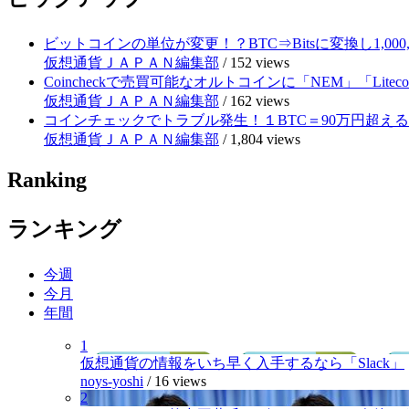
ビットコインの単位が変更！？BTC⇒Bitsに変換し1,000
仮想通貨ＪＡＰＡＮ編集部
/
152 views
Coincheckで売買可能なオルトコインに「NEM」「Lite
仮想通貨ＪＡＰＡＮ編集部
/
162 views
コインチェックでトラブル発生！１BTC＝90万円超え
仮想通貨ＪＡＰＡＮ編集部
/
1,804 views
Ranking
ランキング
今週
今月
年間
1
仮想通貨の情報をいち早く入手するなら「Slack」
noys-yoshi
/
16 views
2