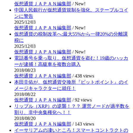
仮想通貨ＪＡＰＡＮ編集部
/
New!
中国人民銀行が仮想通貨規制を強化、ステーブルコイ
ンに警告
2025/12/03
仮想通貨ＪＡＰＡＮ編集部
/
New!
仮想通貨の税制改革へ:最大55%から一律20%の分離課
税に
2025/12/03
仮想通貨ＪＡＰＡＮ編集部
/
New!
電話番号を乗っ取り、仮想通貨を盗む！19歳のハッカ
ーが逮捕！高級車を複数台購入
2018/08/23
仮想通貨ＪＡＰＡＮ編集部
/
438 views
本田圭佑が、仮想通貨交換所『ビットポイント』のイ
メージキャラクターに就任！
2018/08/22
仮想通貨ＪＡＰＡＮ編集部
/
92 views
リップル（XRP）の逆襲！？？ 運営ノードが過半数を
割り、非中央集権化へ！！
2018/08/20
仮想通貨ＪＡＰＡＮ編集部
/
143 views
イーサリアムの凄いところ！スマートコントラクトの