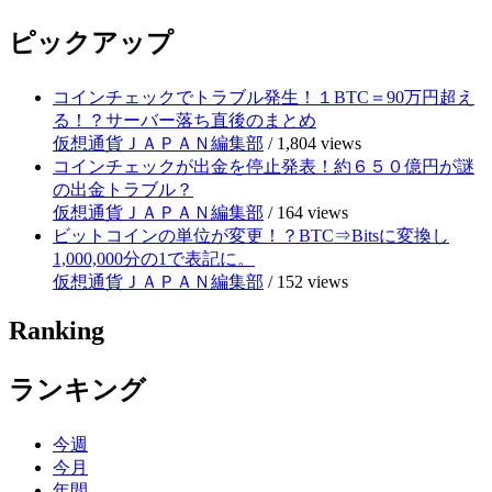
ピックアップ
コインチェックでトラブル発生！１BTC＝90万円超え
る！？サーバー落ち直後のまとめ
仮想通貨ＪＡＰＡＮ編集部
/
1,804 views
コインチェックが出金を停止発表！約６５０億円が謎
の出金トラブル？
仮想通貨ＪＡＰＡＮ編集部
/
164 views
ビットコインの単位が変更！？BTC⇒Bitsに変換し
1,000,000分の1で表記に。
仮想通貨ＪＡＰＡＮ編集部
/
152 views
Ranking
ランキング
今週
今月
年間