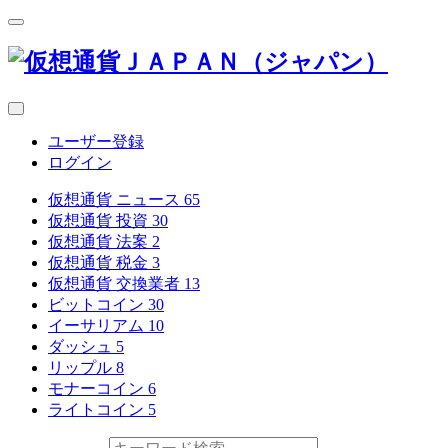
ユーザー登録
ログイン
仮想通貨 ニュース
65
仮想通貨 投資
30
仮想通貨 法案
2
仮想通貨 税金
3
仮想通貨 交換業者
13
ビットコイン
30
イーサリアム
10
ダッシュ
5
リップル
8
モナーコイン
6
ライトコイン
5