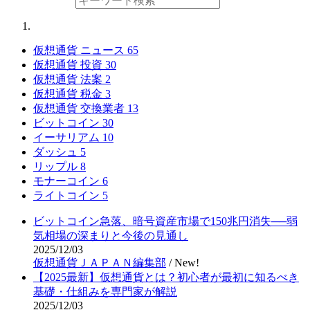
仮想通貨 ニュース
65
仮想通貨 投資
30
仮想通貨 法案
2
仮想通貨 税金
3
仮想通貨 交換業者
13
ビットコイン
30
イーサリアム
10
ダッシュ
5
リップル
8
モナーコイン
6
ライトコイン
5
ビットコイン急落、暗号資産市場で150兆円消失──弱
気相場の深まりと今後の見通し
2025/12/03
仮想通貨ＪＡＰＡＮ編集部
/
New!
【2025最新】仮想通貨とは？初心者が最初に知るべき
基礎・仕組みを専門家が解説
2025/12/03