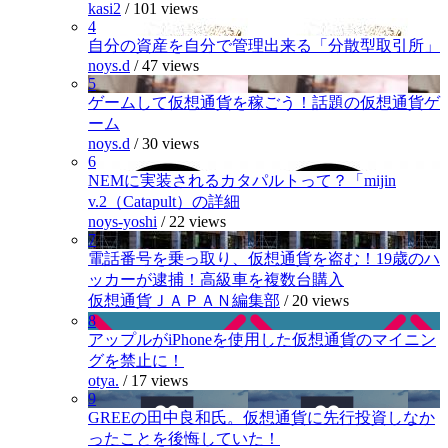
kasi2
/
101 views
4
自分の資産を自分で管理出来る「分散型取引所」
noys.d
/
47 views
5
ゲームして仮想通貨を稼ごう！話題の仮想通貨ゲ
ーム
noys.d
/
30 views
6
NEMに実装されるカタパルトって？「mijin
v.2（Catapult）の詳細
noys-yoshi
/
22 views
7
電話番号を乗っ取り、仮想通貨を盗む！19歳のハ
ッカーが逮捕！高級車を複数台購入
仮想通貨ＪＡＰＡＮ編集部
/
20 views
8
アップルがiPhoneを使用した仮想通貨のマイニン
グを禁止に！
otya.
/
17 views
9
GREEの田中良和氏。仮想通貨に先行投資しなか
ったことを後悔していた！