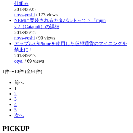
仕組み
2018/06/25
noys-yoshi
/
173 views
NEMに実装されるカタパルトって？「mijin
v.2（Catapult）の詳細
2018/06/15
noys-yoshi
/
90 views
アップルがiPhoneを使用した仮想通貨のマイニングを
禁止に！
2018/06/13
otya.
/
69 views
1件〜10件 (全91件)
前へ
1
2
3
4
5
次へ
PICKUP