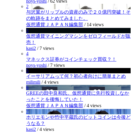
noys-yoshi
/
62 views
2
与沢翼がリップルの資産のみで２０億円突破！そ
の軌跡をまとめてみました。
仮想通貨ＪＡＰＡＮ編集部
/
14 views
3
仮想通貨マイニングマシンをゼロフィールドが販
売！
kasi2
/
7 views
4
マネックス証券がコインチェック買収？！
noys-yoshi
/
7 views
5
イーサリアムって何？初心者向けに簡単まとめ
milimili
/
4 views
6
GREEの田中良和氏。仮想通貨に先行投資しなか
ったことを後悔していた！
仮想通貨ＪＡＰＡＮ編集部
/
4 views
7
ホリエモンや竹中平蔵氏のビットコインは今後ど
うなる？
kasi2
/
4 views