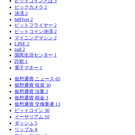
ビットコインとは
3
ビックカメラ
2
決済
2
bitFlyer
2
ビットフライヤー
2
ビットコイン決済
2
マイニングマシン
2
LINE
2
zaif
2
国民生活センター
1
詐欺
1
電子マネー
1
仮想通貨 ニュース
65
仮想通貨 投資
30
仮想通貨 法案
2
仮想通貨 税金
3
仮想通貨 交換業者
13
ビットコイン
30
イーサリアム
10
ダッシュ
5
リップル
8