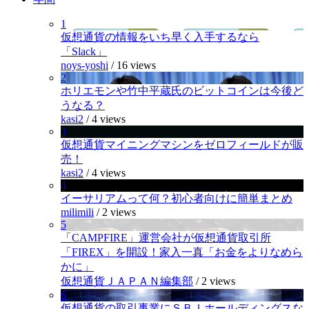
1
仮想通貨の情報をいち早く入手するなら
「Slack」
noys-yoshi
/
16 views
2
ホリエモンや竹中平蔵氏のビットコインは今後ど
うなる？
kasi2
/
4 views
3
仮想通貨マイニングマシンをゼロフィールドが販
売！
kasi2
/
4 views
4
イーサリアムって何？初心者向けに簡単まとめ
milimili
/
2 views
5
「CAMPFIRE」運営会社が仮想通貨取引所
「FIREX」を開設！家入一真「お金をよりなめら
かに」
仮想通貨ＪＡＰＡＮ編集部
/
2 views
6
仮想通貨の取引事業にＳＢＩホールディングスな