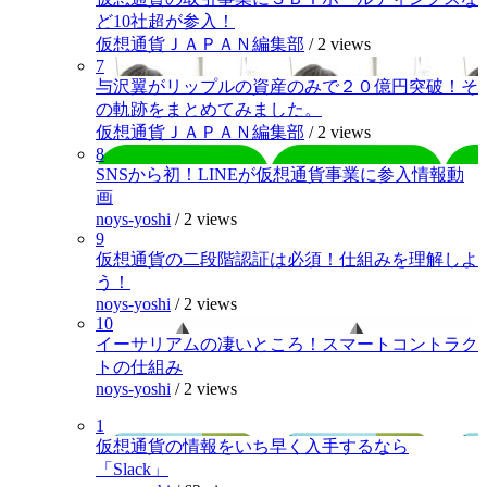
ど10社超が参入！
仮想通貨ＪＡＰＡＮ編集部
/
2 views
7
与沢翼がリップルの資産のみで２０億円突破！そ
の軌跡をまとめてみました。
仮想通貨ＪＡＰＡＮ編集部
/
2 views
8
SNSから初！LINEが仮想通貨事業に参入情報動
画
noys-yoshi
/
2 views
9
仮想通貨の二段階認証は必須！仕組みを理解しよ
う！
noys-yoshi
/
2 views
10
イーサリアムの凄いところ！スマートコントラク
トの仕組み
noys-yoshi
/
2 views
1
仮想通貨の情報をいち早く入手するなら
「Slack」