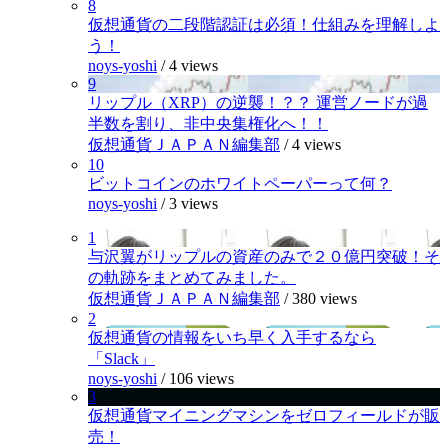
8
仮想通貨の二段階認証は必須！仕組みを理解しよ
う！
noys-yoshi
/
4 views
9
リップル（XRP）の逆襲！？？ 運営ノードが過
半数を割り、非中央集権化へ！！
仮想通貨ＪＡＰＡＮ編集部
/
4 views
10
ビットコインのホワイトペーパーって何？
noys-yoshi
/
3 views
1
与沢翼がリップルの資産のみで２０億円突破！そ
の軌跡をまとめてみました。
仮想通貨ＪＡＰＡＮ編集部
/
380 views
2
仮想通貨の情報をいち早く入手するなら
「Slack」
noys-yoshi
/
106 views
3
仮想通貨マイニングマシンをゼロフィールドが販
売！