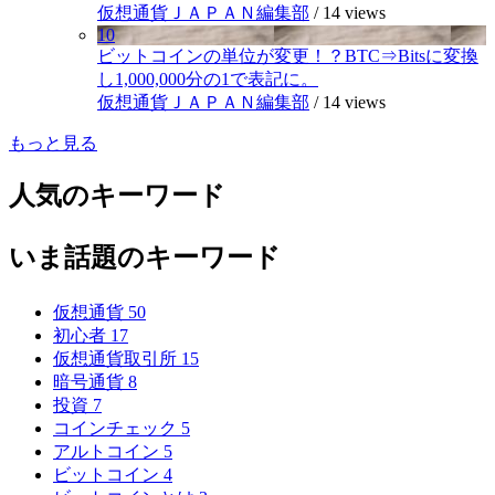
仮想通貨ＪＡＰＡＮ編集部
/
14 views
10
ビットコインの単位が変更！？BTC⇒Bitsに変換
し1,000,000分の1で表記に。
仮想通貨ＪＡＰＡＮ編集部
/
14 views
もっと見る
人気のキーワード
いま話題のキーワード
仮想通貨
50
初心者
17
仮想通貨取引所
15
暗号通貨
8
投資
7
コインチェック
5
アルトコイン
5
ビットコイン
4