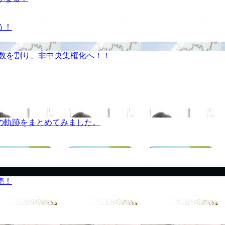
う！
半数を割り、非中央集権化へ！！
の軌跡をまとめてみました。
売！