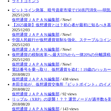
ライトコイン
5
ビットコイン急落、暗号資産市場で150兆円消失──弱
2025/12/03
仮想通貨ＪＡＰＡＮ編集部
/
New!
【2025最新】仮想通貨とは？初心者が最初に知るべき
2025/12/03
仮想通貨ＪＡＰＡＮ編集部
/
New!
中国人民銀行が仮想通貨規制を強化、ステーブルコイン
2025/12/03
仮想通貨ＪＡＰＡＮ編集部
/
New!
仮想通貨の税制改革へ:最大55%から一律20%の分離課税
2025/12/03
仮想通貨ＪＡＰＡＮ編集部
/
New!
電話番号を乗っ取り、仮想通貨を盗む！19歳のハッカ
2018/08/23
仮想通貨ＪＡＰＡＮ編集部
/
438 views
本田圭佑が、仮想通貨交換所『ビットポイント』のイメ
2018/08/22
仮想通貨ＪＡＰＡＮ編集部
/
92 views
リップル（XRP）の逆襲！？？ 運営ノードが過半数を
2018/08/20
仮想通貨ＪＡＰＡＮ編集部
/
143 views