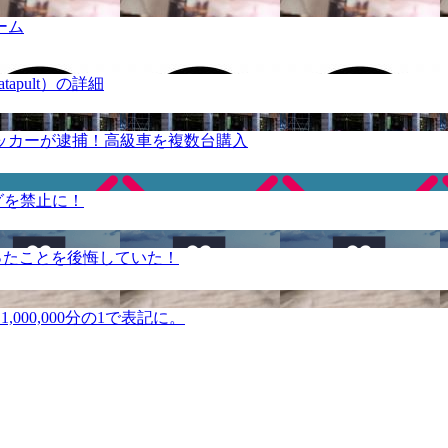
ーム
apult）の詳細
ッカーが逮捕！高級車を複数台購入
グを禁止に！
ったことを後悔していた！
000,000分の1で表記に。