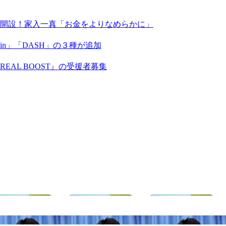
X」を開設！家入一真「お金をよりなめらかに」
coin」「DASH」の３種が追加
AL BOOST』の受援者募集