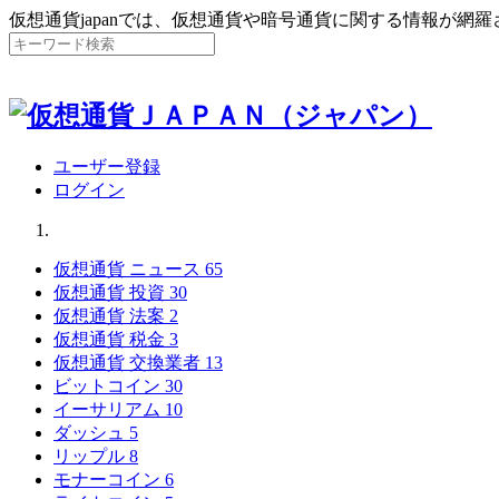
仮想通貨japanでは、仮想通貨や暗号通貨に関する情報が網
ユーザー登録
ログイン
仮想通貨 ニュース
65
仮想通貨 投資
30
仮想通貨 法案
2
仮想通貨 税金
3
仮想通貨 交換業者
13
ビットコイン
30
イーサリアム
10
ダッシュ
5
リップル
8
モナーコイン
6