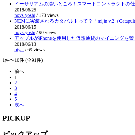
イーサリアムの凄いところ！スマートコントラクトの仕
2018/06/25
noys-yoshi
/
173 views
NEMに実装されるカタパルトって？「mijin v.2（Catapu
2018/06/15
noys-yoshi
/
90 views
アップルがiPhoneを使用した仮想通貨のマイニングを
2018/06/13
otya.
/
69 views
1件〜10件 (全91件)
前へ
1
2
3
4
5
次へ
PICKUP
ピックアップ