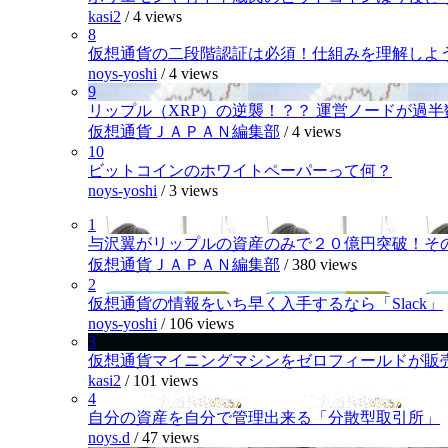
kasi2
/
4 views
8
仮想通貨の二段階認証は必須！仕組みを理解しよ
noys-yoshi
/
4 views
9
リップル（XRP）の逆襲！？？ 運営ノードが過
仮想通貨ＪＡＰＡＮ編集部
/
4 views
10
ビットコインのホワイトペーパーって何？
noys-yoshi
/
3 views
1
与沢翼がリップルの資産のみで２０億円突破！そ
仮想通貨ＪＡＰＡＮ編集部
/
380 views
2
仮想通貨の情報をいち早く入手するなら「Slack」
noys-yoshi
/
106 views
3
仮想通貨マイニングマシンをゼロフィールドが販
kasi2
/
101 views
4
自分の資産を自分で管理出来る「分散型取引所」
noys.d
/
47 views