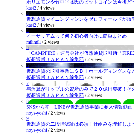
ホリエモンや竹中平蔵氏のビットコインは今後ど
kasi2
/
4 views
3
仮想通貨マイニングマシンをゼロフィールドが販
kasi2
/
4 views
4
イーサリアムって何？初心者向けに簡単まとめ
milimili
/
2 views
5
「CAMPFIRE」運営会社が仮想通貨取引所「FI
仮想通貨ＪＡＰＡＮ編集部
/
2 views
6
仮想通貨の取引事業にＳＢＩホールディングスなど
仮想通貨ＪＡＰＡＮ編集部
/
2 views
7
与沢翼がリップルの資産のみで２０億円突破！そ
仮想通貨ＪＡＰＡＮ編集部
/
2 views
8
SNSから初！LINEが仮想通貨事業に参入情報動画
noys-yoshi
/
2 views
9
仮想通貨の二段階認証は必須！仕組みを理解しよ
noys-yoshi
/
2 views