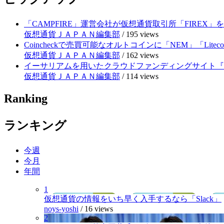
「CAMPFIRE」運営会社が仮想通貨取引所「FIRE
仮想通貨ＪＡＰＡＮ編集部
/
195 views
Coincheckで売買可能なオルトコインに「NEM」「Lite
仮想通貨ＪＡＰＡＮ編集部
/
162 views
イーサリアムを用いたクラウドファンディングサイト『RE
仮想通貨ＪＡＰＡＮ編集部
/
114 views
Ranking
ランキング
今週
今月
年間
1
仮想通貨の情報をいち早く入手するなら「Slack」
noys-yoshi
/
16 views
2