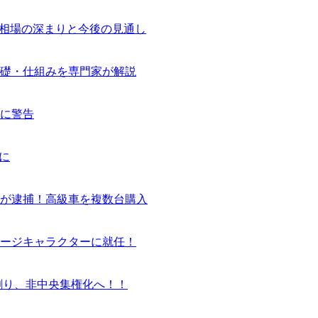
気相場の深まりと今後の見通し
基礎・仕組みを専門家が解説
に警告
に
ーが逮捕！高級車を複数台購入
ージキャラクターに就任！
割り、非中央集権化へ！！