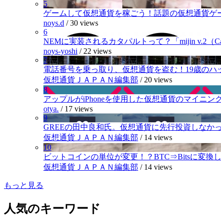
5
ゲームして仮想通貨を稼ごう！話題の仮想通貨ゲ
noys.d
/
30 views
6
NEMに実装されるカタパルトって？「mijin v.2（Cat
noys-yoshi
/
22 views
7
電話番号を乗っ取り、仮想通貨を盗む！19歳のハ
仮想通貨ＪＡＰＡＮ編集部
/
20 views
8
アップルがiPhoneを使用した仮想通貨のマイニン
otya.
/
17 views
9
GREEの田中良和氏。仮想通貨に先行投資しなか
仮想通貨ＪＡＰＡＮ編集部
/
14 views
10
ビットコインの単位が変更！？BTC⇒Bitsに変換し1,
仮想通貨ＪＡＰＡＮ編集部
/
14 views
もっと見る
人気のキーワード