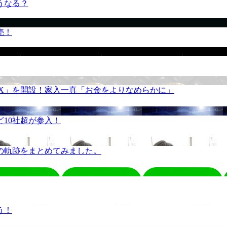
うなる？
売！
REX」を開設！家入一真「お金をよりなめらかに」
10社超が参入！
の軌跡をまとめてみました。
う！