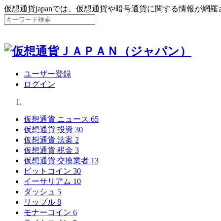
仮想通貨japanでは、仮想通貨や暗号通貨に関する情報が網
ユーザー登録
ログイン
仮想通貨 ニュース
65
仮想通貨 投資
30
仮想通貨 法案
2
仮想通貨 税金
3
仮想通貨 交換業者
13
ビットコイン
30
イーサリアム
10
ダッシュ
5
リップル
8
モナーコイン
6