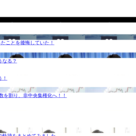
ったことを後悔していた！
うなる？
う！
半数を割り、非中央集権化へ！！
の軌跡をまとめてみました。