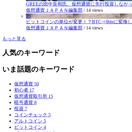
GREEの田中良和氏。仮想通貨に先行投資しなか
仮想通貨ＪＡＰＡＮ編集部
/
14 views
10
ビットコインの単位が変更！？BTC⇒Bitsに変換し1,
仮想通貨ＪＡＰＡＮ編集部
/
14 views
もっと見る
人気のキーワード
いま話題のキーワード
仮想通貨
50
初心者
17
仮想通貨取引所
15
暗号通貨
8
投資
7
コインチェック
5
アルトコイン
5
ビットコイン
4