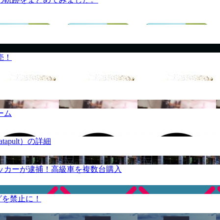
売！
ーム
apult）の詳細
ッカーが逮捕！高級車を複数台購入
グを禁止に！