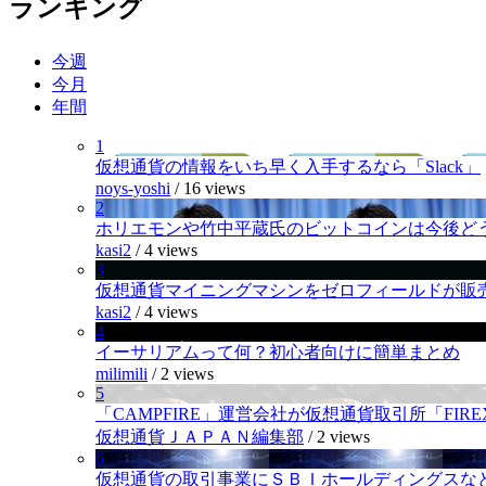
ランキング
今週
今月
年間
1
仮想通貨の情報をいち早く入手するなら「Slack」
noys-yoshi
/
16 views
2
ホリエモンや竹中平蔵氏のビットコインは今後ど
kasi2
/
4 views
3
仮想通貨マイニングマシンをゼロフィールドが販
kasi2
/
4 views
4
イーサリアムって何？初心者向けに簡単まとめ
milimili
/
2 views
5
「CAMPFIRE」運営会社が仮想通貨取引所「FI
仮想通貨ＪＡＰＡＮ編集部
/
2 views
6
仮想通貨の取引事業にＳＢＩホールディングスなど