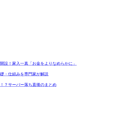
X」を開設！家入一真「お金をよりなめらかに」
基礎・仕組みを専門家が解説
る！？サーバー落ち直後のまとめ