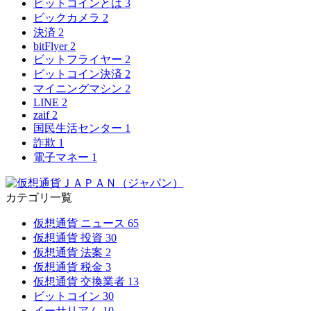
ビットコインとは
3
ビックカメラ
2
決済
2
bitFlyer
2
ビットフライヤー
2
ビットコイン決済
2
マイニングマシン
2
LINE
2
zaif
2
国民生活センター
1
詐欺
1
電子マネー
1
カテゴリ一覧
仮想通貨 ニュース
65
仮想通貨 投資
30
仮想通貨 法案
2
仮想通貨 税金
3
仮想通貨 交換業者
13
ビットコイン
30
イーサリアム
10