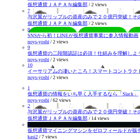
仮想通貨ＪＡＰＡＮ編集部
/
2 views
7
与沢翼がリップルの資産のみで２０億円突破！そ
仮想通貨ＪＡＰＡＮ編集部
/
2 views
8
SNSから初！LINEが仮想通貨事業に参入情報動画
noys-yoshi
/
2 views
9
仮想通貨の二段階認証は必須！仕組みを理解しよ
noys-yoshi
/
2 views
10
イーサリアムの凄いところ！スマートコントラク
noys-yoshi
/
2 views
1
仮想通貨の情報をいち早く入手するなら「Slack」
noys-yoshi
/
62 views
2
与沢翼がリップルの資産のみで２０億円突破！そ
仮想通貨ＪＡＰＡＮ編集部
/
14 views
3
仮想通貨マイニングマシンをゼロフィールドが販
kasi2
/
7 views