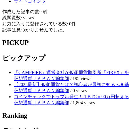
ライトコイン
5
作成した記事の数: 0件
総閲覧数: views
お気に入りに登録されている数: 0件
記事は見つかりませんでした。
PICKUP
ピックアップ
「CAMPFIRE」運営会社が仮想通貨取引所「FIRE
仮想通貨ＪＡＰＡＮ編集部
/
195 views
【2025最新】仮想通貨とは？初心者が最初に知るべき
仮想通貨ＪＡＰＡＮ編集部
/
0 views
コインチェックでトラブル発生！１BTC＝90万円超え
仮想通貨ＪＡＰＡＮ編集部
/
1,804 views
Ranking