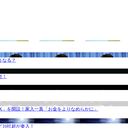
うなる？
売！
REX」を開設！家入一真「お金をよりなめらかに」
10社超が参入！