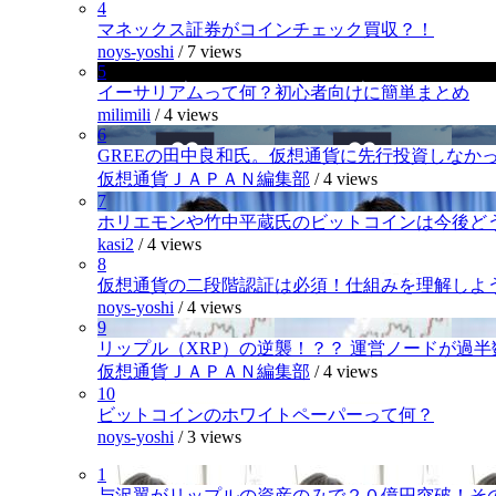
4
マネックス証券がコインチェック買収？！
noys-yoshi
/
7 views
5
イーサリアムって何？初心者向けに簡単まとめ
milimili
/
4 views
6
GREEの田中良和氏。仮想通貨に先行投資しなか
仮想通貨ＪＡＰＡＮ編集部
/
4 views
7
ホリエモンや竹中平蔵氏のビットコインは今後ど
kasi2
/
4 views
8
仮想通貨の二段階認証は必須！仕組みを理解しよ
noys-yoshi
/
4 views
9
リップル（XRP）の逆襲！？？ 運営ノードが過
仮想通貨ＪＡＰＡＮ編集部
/
4 views
10
ビットコインのホワイトペーパーって何？
noys-yoshi
/
3 views
1
与沢翼がリップルの資産のみで２０億円突破！そ