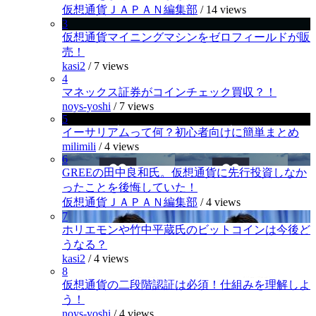
仮想通貨ＪＡＰＡＮ編集部
/
14 views
3
仮想通貨マイニングマシンをゼロフィールドが販
売！
kasi2
/
7 views
4
マネックス証券がコインチェック買収？！
noys-yoshi
/
7 views
5
イーサリアムって何？初心者向けに簡単まとめ
milimili
/
4 views
6
GREEの田中良和氏。仮想通貨に先行投資しなか
ったことを後悔していた！
仮想通貨ＪＡＰＡＮ編集部
/
4 views
7
ホリエモンや竹中平蔵氏のビットコインは今後ど
うなる？
kasi2
/
4 views
8
仮想通貨の二段階認証は必須！仕組みを理解しよ
う！
noys-yoshi
/
4 views