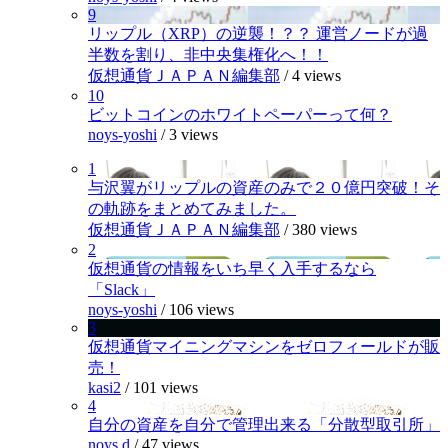
9
リップル（XRP）の逆襲！？？ 運営ノードが過
半数を割り、非中央集権化へ！！
仮想通貨ＪＡＰＡＮ編集部
/
4 views
10
ビットコインのホワイトペーパーって何？
noys-yoshi
/
3 views
1
与沢翼がリップルの資産のみで２０億円突破！そ
の軌跡をまとめてみました。
仮想通貨ＪＡＰＡＮ編集部
/
380 views
2
仮想通貨の情報をいち早く入手するなら
「Slack」
noys-yoshi
/
106 views
3
仮想通貨マイニングマシンをゼロフィールドが販
売！
kasi2
/
101 views
4
自分の資産を自分で管理出来る「分散型取引所」
noys.d
/
47 views