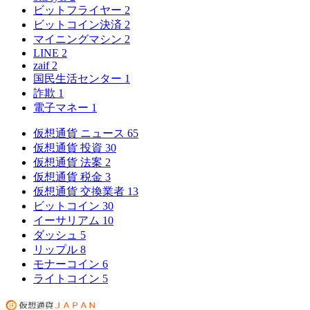
ビットフライヤー
2
ビットコイン決済
2
マイニングマシン
2
LINE
2
zaif
2
国民生活センター
1
詐欺
1
電子マネー
1
仮想通貨 ニュース
65
仮想通貨 投資
30
仮想通貨 法案
2
仮想通貨 税金
3
仮想通貨 交換業者
13
ビットコイン
30
イーサリアム
10
ダッシュ
5
リップル
8
モナーコイン
6
ライトコイン
5