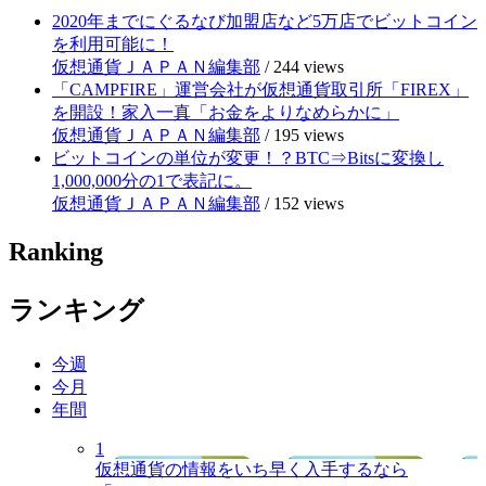
2020年までにぐるなび加盟店など5万店でビットコイン
を利用可能に！
仮想通貨ＪＡＰＡＮ編集部
/
244 views
「CAMPFIRE」運営会社が仮想通貨取引所「FIREX」
を開設！家入一真「お金をよりなめらかに」
仮想通貨ＪＡＰＡＮ編集部
/
195 views
ビットコインの単位が変更！？BTC⇒Bitsに変換し
1,000,000分の1で表記に。
仮想通貨ＪＡＰＡＮ編集部
/
152 views
Ranking
ランキング
今週
今月
年間
1
仮想通貨の情報をいち早く入手するなら