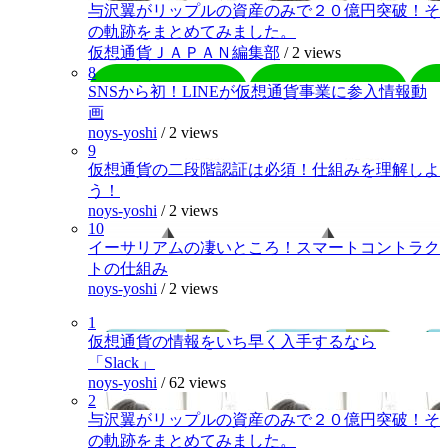
与沢翼がリップルの資産のみで２０億円突破！そ
の軌跡をまとめてみました。
仮想通貨ＪＡＰＡＮ編集部
/
2 views
8
SNSから初！LINEが仮想通貨事業に参入情報動
画
noys-yoshi
/
2 views
9
仮想通貨の二段階認証は必須！仕組みを理解しよ
う！
noys-yoshi
/
2 views
10
イーサリアムの凄いところ！スマートコントラク
トの仕組み
noys-yoshi
/
2 views
1
仮想通貨の情報をいち早く入手するなら
「Slack」
noys-yoshi
/
62 views
2
与沢翼がリップルの資産のみで２０億円突破！そ
の軌跡をまとめてみました。