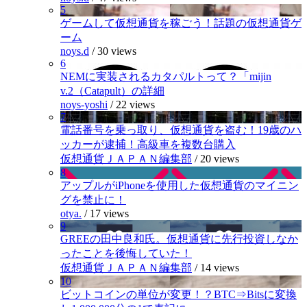
5
ゲームして仮想通貨を稼ごう！話題の仮想通貨ゲ
ーム
noys.d
/
30 views
6
NEMに実装されるカタパルトって？「mijin
v.2（Catapult）の詳細
noys-yoshi
/
22 views
7
電話番号を乗っ取り、仮想通貨を盗む！19歳のハ
ッカーが逮捕！高級車を複数台購入
仮想通貨ＪＡＰＡＮ編集部
/
20 views
8
アップルがiPhoneを使用した仮想通貨のマイニン
グを禁止に！
otya.
/
17 views
9
GREEの田中良和氏。仮想通貨に先行投資しなか
ったことを後悔していた！
仮想通貨ＪＡＰＡＮ編集部
/
14 views
10
ビットコインの単位が変更！？BTC⇒Bitsに変換