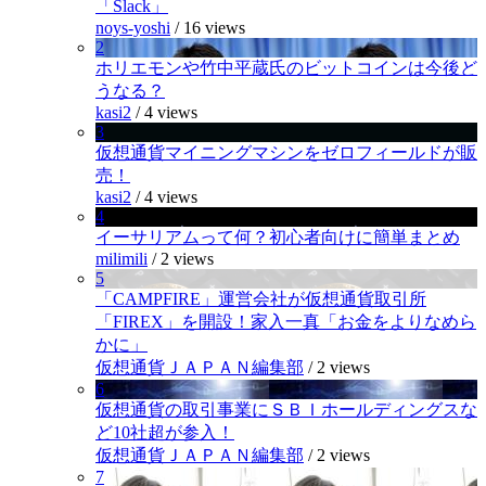
「Slack」
noys-yoshi
/
16 views
2
ホリエモンや竹中平蔵氏のビットコインは今後ど
うなる？
kasi2
/
4 views
3
仮想通貨マイニングマシンをゼロフィールドが販
売！
kasi2
/
4 views
4
イーサリアムって何？初心者向けに簡単まとめ
milimili
/
2 views
5
「CAMPFIRE」運営会社が仮想通貨取引所
「FIREX」を開設！家入一真「お金をよりなめら
かに」
仮想通貨ＪＡＰＡＮ編集部
/
2 views
6
仮想通貨の取引事業にＳＢＩホールディングスな
ど10社超が参入！
仮想通貨ＪＡＰＡＮ編集部
/
2 views
7