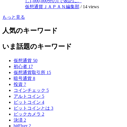
し1,000,000分の1で表記に。
仮想通貨ＪＡＰＡＮ編集部
/
14 views
もっと見る
人気のキーワード
いま話題のキーワード
仮想通貨
50
初心者
17
仮想通貨取引所
15
暗号通貨
8
投資
7
コインチェック
5
アルトコイン
5
ビットコイン
4
ビットコインとは
3
ビックカメラ
2
決済
2
bitFlyer
2