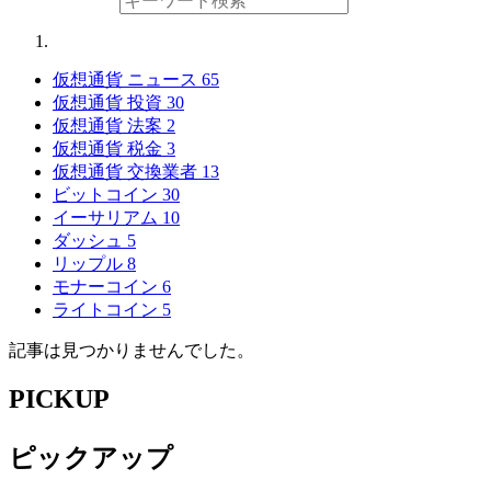
仮想通貨 ニュース
65
仮想通貨 投資
30
仮想通貨 法案
2
仮想通貨 税金
3
仮想通貨 交換業者
13
ビットコイン
30
イーサリアム
10
ダッシュ
5
リップル
8
モナーコイン
6
ライトコイン
5
記事は見つかりませんでした。
PICKUP
ピックアップ