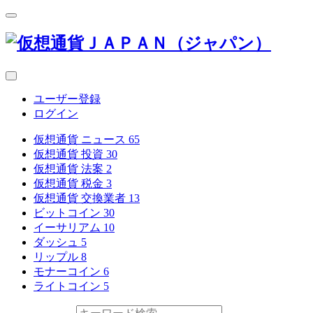
ユーザー登録
ログイン
仮想通貨 ニュース
65
仮想通貨 投資
30
仮想通貨 法案
2
仮想通貨 税金
3
仮想通貨 交換業者
13
ビットコイン
30
イーサリアム
10
ダッシュ
5
リップル
8
モナーコイン
6
ライトコイン
5