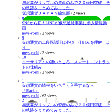
与沢翼がリップルの資産のみで２０億円突破！そ
の軌跡をまとめてみました。
仮想通貨ＪＡＰＡＮ編集部
/
2 views
8
SNSから初！LINEが仮想通貨事業に参入情報動
画
noys-yoshi
/
2 views
9
仮想通貨の二段階認証は必須！仕組みを理解しよ
う！
noys-yoshi
/
2 views
10
イーサリアムの凄いところ！スマートコントラク
トの仕組み
noys-yoshi
/
2 views
1
仮想通貨の情報をいち早く入手するなら
「Slack」
noys-yoshi
/
62 views
2
与沢翼がリップルの資産のみで２０億円突破！そ
の軌跡をまとめてみました。