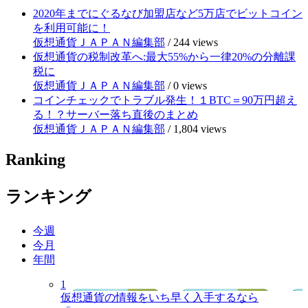
2020年までにぐるなび加盟店など5万店でビットコイン
を利用可能に！
仮想通貨ＪＡＰＡＮ編集部
/
244 views
仮想通貨の税制改革へ:最大55%から一律20%の分離課
税に
仮想通貨ＪＡＰＡＮ編集部
/
0 views
コインチェックでトラブル発生！１BTC＝90万円超え
る！？サーバー落ち直後のまとめ
仮想通貨ＪＡＰＡＮ編集部
/
1,804 views
Ranking
ランキング
今週
今月
年間
1
仮想通貨の情報をいち早く入手するなら