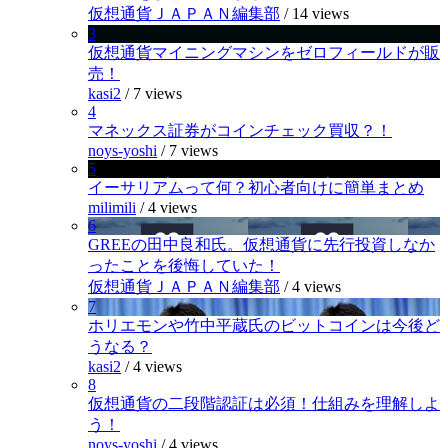
仮想通貨ＪＡＰＡＮ編集部
/
14 views
3
仮想通貨マイニングマシンをゼロフィールドが販
売！
kasi2
/
7 views
4
マネックス証券がコインチェック買収？！
noys-yoshi
/
7 views
5
イーサリアムって何？初心者向けに簡単まとめ
milimili
/
4 views
6
GREEの田中良和氏。仮想通貨に先行投資しなか
ったことを後悔していた！
仮想通貨ＪＡＰＡＮ編集部
/
4 views
7
ホリエモンや竹中平蔵氏のビットコインは今後ど
うなる？
kasi2
/
4 views
8
仮想通貨の二段階認証は必須！仕組みを理解しよ
う！
noys-yoshi
/
4 views