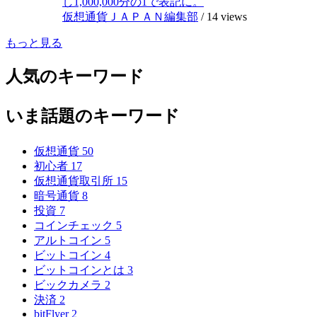
し1,000,000分の1で表記に。
仮想通貨ＪＡＰＡＮ編集部
/
14 views
もっと見る
人気のキーワード
いま話題のキーワード
仮想通貨
50
初心者
17
仮想通貨取引所
15
暗号通貨
8
投資
7
コインチェック
5
アルトコイン
5
ビットコイン
4
ビットコインとは
3
ビックカメラ
2
決済
2
bitFlyer
2