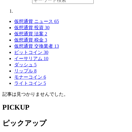
仮想通貨 ニュース
65
仮想通貨 投資
30
仮想通貨 法案
2
仮想通貨 税金
3
仮想通貨 交換業者
13
ビットコイン
30
イーサリアム
10
ダッシュ
5
リップル
8
モナーコイン
6
ライトコイン
5
記事は見つかりませんでした。
PICKUP
ピックアップ