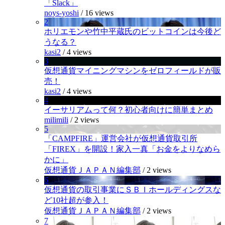
「Slack」
noys-yoshi
/
16 views
2
ホリエモンや竹中平蔵氏のビットコインは今後ど
うなる？
kasi2
/
4 views
3
仮想通貨マイニングマシンをゼロフィールドが販
売！
kasi2
/
4 views
4
イーサリアムって何？初心者向けに簡単まとめ
milimili
/
2 views
5
「CAMPFIRE」運営会社が仮想通貨取引所
「FIREX」を開設！家入一真「お金をよりなめら
かに」
仮想通貨ＪＡＰＡＮ編集部
/
2 views
6
仮想通貨の取引事業にＳＢＩホールディングスな
ど10社超が参入！
仮想通貨ＪＡＰＡＮ編集部
/
2 views
7