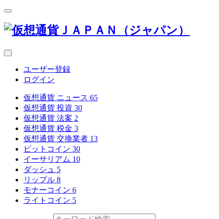
ユーザー登録
ログイン
仮想通貨 ニュース
65
仮想通貨 投資
30
仮想通貨 法案
2
仮想通貨 税金
3
仮想通貨 交換業者
13
ビットコイン
30
イーサリアム
10
ダッシュ
5
リップル
8
モナーコイン
6
ライトコイン
5