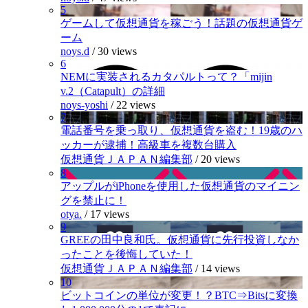
5
ゲームして仮想通貨を稼ごう！話題の仮想通貨ゲ
ーム
noys.d
/
30 views
6
NEMに実装されるカタパルトって？「mijin
v.2（Catapult）の詳細
noys-yoshi
/
22 views
7
電話番号を乗っ取り、仮想通貨を盗む！19歳のハ
ッカーが逮捕！高級車を複数台購入
仮想通貨ＪＡＰＡＮ編集部
/
20 views
8
アップルがiPhoneを使用した仮想通貨のマイニン
グを禁止に！
otya.
/
17 views
9
GREEの田中良和氏。仮想通貨に先行投資しなか
ったことを後悔していた！
仮想通貨ＪＡＰＡＮ編集部
/
14 views
10
ビットコインの単位が変更！？BTC⇒Bitsに変換