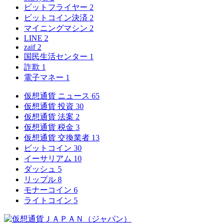
ビットフライヤー
2
ビットコイン決済
2
マイニングマシン
2
LINE
2
zaif
2
国民生活センター
1
詐欺
1
電子マネー
1
仮想通貨 ニュース
65
仮想通貨 投資
30
仮想通貨 法案
2
仮想通貨 税金
3
仮想通貨 交換業者
13
ビットコイン
30
イーサリアム
10
ダッシュ
5
リップル
8
モナーコイン
6
ライトコイン
5