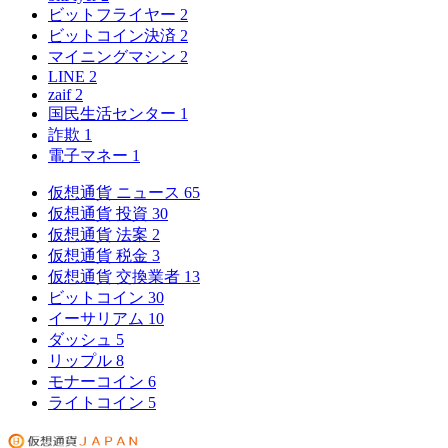
ビットフライヤー
2
ビットコイン決済
2
マイニングマシン
2
LINE
2
zaif
2
国民生活センター
1
詐欺
1
電子マネー
1
仮想通貨 ニュース
65
仮想通貨 投資
30
仮想通貨 法案
2
仮想通貨 税金
3
仮想通貨 交換業者
13
ビットコイン
30
イーサリアム
10
ダッシュ
5
リップル
8
モナーコイン
6
ライトコイン
5