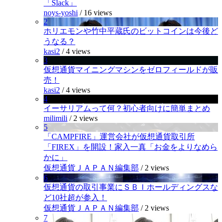
「Slack」
noys-yoshi
/
16 views
2
ホリエモンや竹中平蔵氏のビットコインは今後ど
うなる？
kasi2
/
4 views
3
仮想通貨マイニングマシンをゼロフィールドが販
売！
kasi2
/
4 views
4
イーサリアムって何？初心者向けに簡単まとめ
milimili
/
2 views
5
「CAMPFIRE」運営会社が仮想通貨取引所
「FIREX」を開設！家入一真「お金をよりなめら
かに」
仮想通貨ＪＡＰＡＮ編集部
/
2 views
6
仮想通貨の取引事業にＳＢＩホールディングスな
ど10社超が参入！
仮想通貨ＪＡＰＡＮ編集部
/
2 views
7