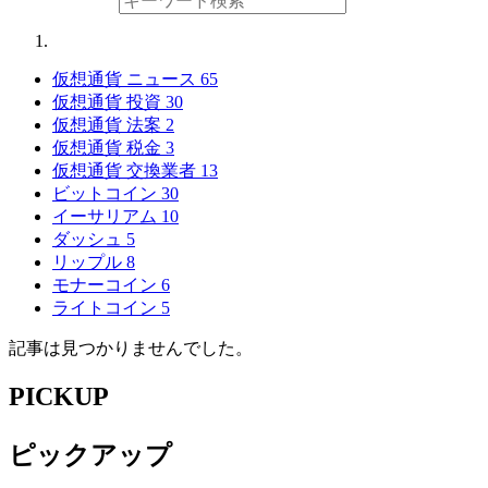
仮想通貨 ニュース
65
仮想通貨 投資
30
仮想通貨 法案
2
仮想通貨 税金
3
仮想通貨 交換業者
13
ビットコイン
30
イーサリアム
10
ダッシュ
5
リップル
8
モナーコイン
6
ライトコイン
5
記事は見つかりませんでした。
PICKUP
ピックアップ