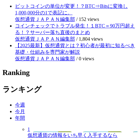
ビットコインの単位が変更！？BTC⇒Bitsに変換し
1,000,000分の1で表記に。
仮想通貨ＪＡＰＡＮ編集部
/
152 views
コインチェックでトラブル発生！１BTC＝90万円超え
る！？サーバー落ち直後のまとめ
仮想通貨ＪＡＰＡＮ編集部
/
1,804 views
【2025最新】仮想通貨とは？初心者が最初に知るべき
基礎・仕組みを専門家が解説
仮想通貨ＪＡＰＡＮ編集部
/
0 views
Ranking
ランキング
今週
今月
年間
1
仮想通貨の情報をいち早く入手するなら