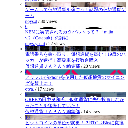
5
ゲームして仮想通貨を稼ごう！話題の仮想通貨ゲ
ーム
noys.d
/
30 views
6
NEMに実装されるカタパルトって？「mijin
v.2（Catapult）の詳細
noys-yoshi
/
22 views
7
電話番号を乗っ取り、仮想通貨を盗む！19歳のハ
ッカーが逮捕！高級車を複数台購入
仮想通貨ＪＡＰＡＮ編集部
/
20 views
8
アップルがiPhoneを使用した仮想通貨のマイニン
グを禁止に！
otya.
/
17 views
9
GREEの田中良和氏。仮想通貨に先行投資しなか
ったことを後悔していた！
仮想通貨ＪＡＰＡＮ編集部
/
14 views
10
ビットコインの単位が変更！？BTC⇒Bitsに変換