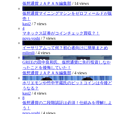
仮想通貨ＪＡＰＡＮ編集部
/
14 views
3
仮想通貨マイニングマシンをゼロフィールドが販
売！
kasi2
/
7 views
4
マネックス証券がコインチェック買収？！
noys-yoshi
/
7 views
5
イーサリアムって何？初心者向けに簡単まとめ
milimili
/
4 views
6
GREEの田中良和氏。仮想通貨に先行投資しなか
ったことを後悔していた！
仮想通貨ＪＡＰＡＮ編集部
/
4 views
7
ホリエモンや竹中平蔵氏のビットコインは今後ど
うなる？
kasi2
/
4 views
8
仮想通貨の二段階認証は必須！仕組みを理解しよ
う！
noys-yoshi
/
4 views