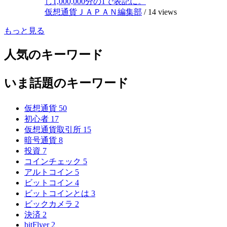
し1,000,000分の1で表記に。
仮想通貨ＪＡＰＡＮ編集部
/
14 views
もっと見る
人気のキーワード
いま話題のキーワード
仮想通貨
50
初心者
17
仮想通貨取引所
15
暗号通貨
8
投資
7
コインチェック
5
アルトコイン
5
ビットコイン
4
ビットコインとは
3
ビックカメラ
2
決済
2
bitFlyer
2