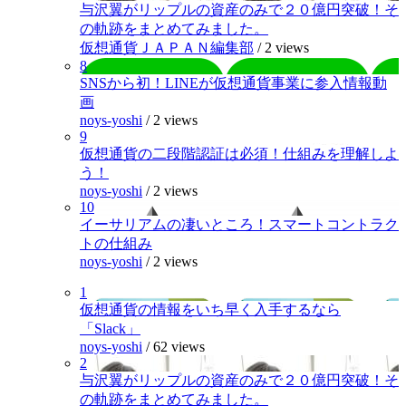
与沢翼がリップルの資産のみで２０億円突破！そ
の軌跡をまとめてみました。
仮想通貨ＪＡＰＡＮ編集部
/
2 views
8
SNSから初！LINEが仮想通貨事業に参入情報動
画
noys-yoshi
/
2 views
9
仮想通貨の二段階認証は必須！仕組みを理解しよ
う！
noys-yoshi
/
2 views
10
イーサリアムの凄いところ！スマートコントラク
トの仕組み
noys-yoshi
/
2 views
1
仮想通貨の情報をいち早く入手するなら
「Slack」
noys-yoshi
/
62 views
2
与沢翼がリップルの資産のみで２０億円突破！そ
の軌跡をまとめてみました。