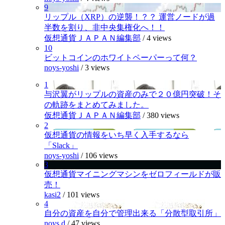
9
リップル（XRP）の逆襲！？？ 運営ノードが過
半数を割り、非中央集権化へ！！
仮想通貨ＪＡＰＡＮ編集部
/
4 views
10
ビットコインのホワイトペーパーって何？
noys-yoshi
/
3 views
1
与沢翼がリップルの資産のみで２０億円突破！そ
の軌跡をまとめてみました。
仮想通貨ＪＡＰＡＮ編集部
/
380 views
2
仮想通貨の情報をいち早く入手するなら
「Slack」
noys-yoshi
/
106 views
3
仮想通貨マイニングマシンをゼロフィールドが販
売！
kasi2
/
101 views
4
自分の資産を自分で管理出来る「分散型取引所」
noys.d
/
47 views