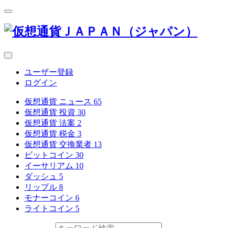
ユーザー登録
ログイン
仮想通貨 ニュース
65
仮想通貨 投資
30
仮想通貨 法案
2
仮想通貨 税金
3
仮想通貨 交換業者
13
ビットコイン
30
イーサリアム
10
ダッシュ
5
リップル
8
モナーコイン
6
ライトコイン
5