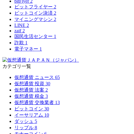
bitFlyer
2
ビットフライヤー
2
ビットコイン決済
2
マイニングマシン
2
LINE
2
zaif
2
国民生活センター
1
詐欺
1
電子マネー
1
カテゴリ一覧
仮想通貨 ニュース
65
仮想通貨 投資
30
仮想通貨 法案
2
仮想通貨 税金
3
仮想通貨 交換業者
13
ビットコイン
30
イーサリアム
10
ダッシュ
5
リップル
8
モナーコイン
6