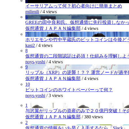
5
イーサリアムって何？初心者向けに簡単まとめ
milimili
/
4 views
6
GREEの田中良和氏。仮想通貨に先行投資しなか
仮想通貨ＪＡＰＡＮ編集部
/
4 views
7
ホリエモンや竹中平蔵氏のビットコインは今後ど
kasi2
/
4 views
8
仮想通貨の二段階認証は必須！仕組みを理解しよ
noys-yoshi
/
4 views
9
リップル（XRP）の逆襲！？？ 運営ノードが過
仮想通貨ＪＡＰＡＮ編集部
/
4 views
10
ビットコインのホワイトペーパーって何？
noys-yoshi
/
3 views
1
与沢翼がリップルの資産のみで２０億円突破！そ
仮想通貨ＪＡＰＡＮ編集部
/
380 views
2
仮想通貨の情報をいち早く入手するなら「Slack」