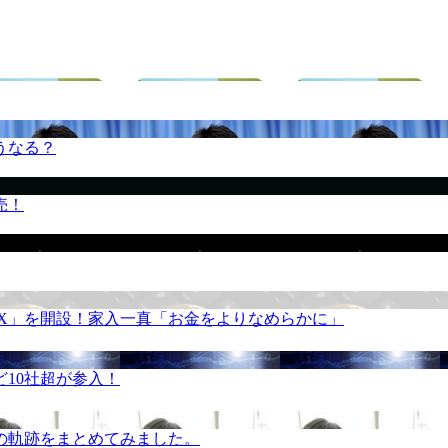
うなる？
売！
REX」を開設！家入一真「お金をよりなめらかに」
10社超が参入！
の軌跡をまとめてみました。