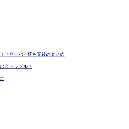
る！？サーバー落ち直後のまとめ
出金トラブル？
に