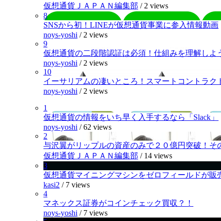
仮想通貨ＪＡＰＡＮ編集部
/
2 views
8
SNSから初！LINEが仮想通貨事業に参入情報動画
noys-yoshi
/
2 views
9
仮想通貨の二段階認証は必須！仕組みを理解しよ
noys-yoshi
/
2 views
10
イーサリアムの凄いところ！スマートコントラク
noys-yoshi
/
2 views
1
仮想通貨の情報をいち早く入手するなら「Slack」
noys-yoshi
/
62 views
2
与沢翼がリップルの資産のみで２０億円突破！そ
仮想通貨ＪＡＰＡＮ編集部
/
14 views
3
仮想通貨マイニングマシンをゼロフィールドが販
kasi2
/
7 views
4
マネックス証券がコインチェック買収？！
noys-yoshi
/
7 views