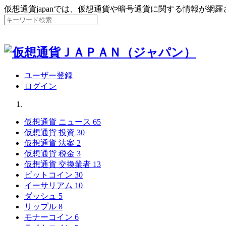
仮想通貨japanでは、仮想通貨や暗号通貨に関する情報が網
ユーザー登録
ログイン
仮想通貨 ニュース
65
仮想通貨 投資
30
仮想通貨 法案
2
仮想通貨 税金
3
仮想通貨 交換業者
13
ビットコイン
30
イーサリアム
10
ダッシュ
5
リップル
8
モナーコイン
6