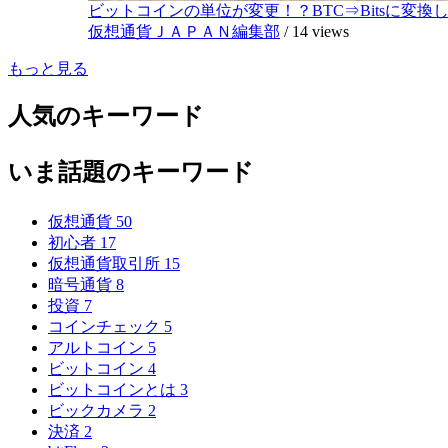
ビットコインの単位が変更！？BTC⇒Bitsに変換し1,
仮想通貨ＪＡＰＡＮ編集部
/
14 views
もっと見る
人気のキーワード
いま話題のキーワード
仮想通貨
50
初心者
17
仮想通貨取引所
15
暗号通貨
8
投資
7
コインチェック
5
アルトコイン
5
ビットコイン
4
ビットコインとは
3
ビックカメラ
2
決済
2