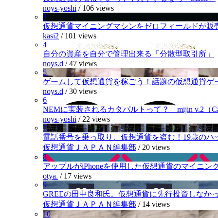
noys-yoshi
/
106 views
3
仮想通貨マイニングマシンをゼロフィールドが販
kasi2
/
101 views
4
自分の資産を自分で管理出来る「分散型取引所」
noys.d
/
47 views
5
ゲームして仮想通貨を稼ごう！話題の仮想通貨ゲ
noys.d
/
30 views
6
NEMに実装されるカタパルトって？「mijin v.2（Cat
noys-yoshi
/
22 views
7
電話番号を乗っ取り、仮想通貨を盗む！19歳のハ
仮想通貨ＪＡＰＡＮ編集部
/
20 views
8
アップルがiPhoneを使用した仮想通貨のマイニン
otya.
/
17 views
9
GREEの田中良和氏。仮想通貨に先行投資しなか
仮想通貨ＪＡＰＡＮ編集部
/
14 views
10