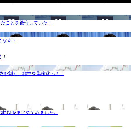
ったことを後悔していた！
うなる？
う！
半数を割り、非中央集権化へ！！
の軌跡をまとめてみました。