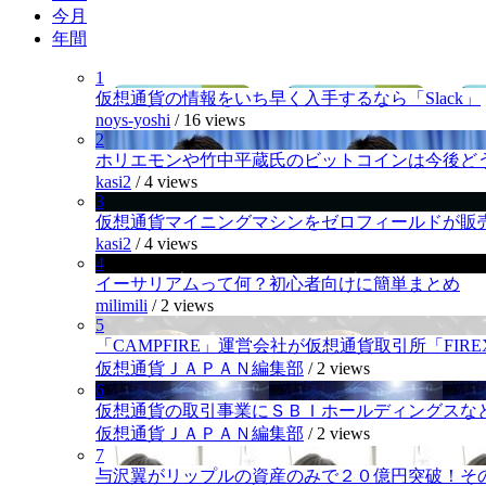
今月
年間
1
仮想通貨の情報をいち早く入手するなら「Slack」
noys-yoshi
/
16 views
2
ホリエモンや竹中平蔵氏のビットコインは今後ど
kasi2
/
4 views
3
仮想通貨マイニングマシンをゼロフィールドが販
kasi2
/
4 views
4
イーサリアムって何？初心者向けに簡単まとめ
milimili
/
2 views
5
「CAMPFIRE」運営会社が仮想通貨取引所「FI
仮想通貨ＪＡＰＡＮ編集部
/
2 views
6
仮想通貨の取引事業にＳＢＩホールディングスなど
仮想通貨ＪＡＰＡＮ編集部
/
2 views
7
与沢翼がリップルの資産のみで２０億円突破！そ