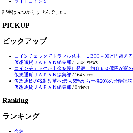
ライトコイン
5
記事は見つかりませんでした。
PICKUP
ピックアップ
コインチェックでトラブル発生！１BTC＝90万円超え
仮想通貨ＪＡＰＡＮ編集部
/
1,804 views
コインチェックが出金を停止発表！約６５０億円が謎の
仮想通貨ＪＡＰＡＮ編集部
/
164 views
仮想通貨の税制改革へ:最大55%から一律20%の分離課税
仮想通貨ＪＡＰＡＮ編集部
/
0 views
Ranking
ランキング
今週