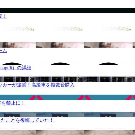
売！
ーム
apult）の詳細
ッカーが逮捕！高級車を複数台購入
グを禁止に！
ったことを後悔していた！