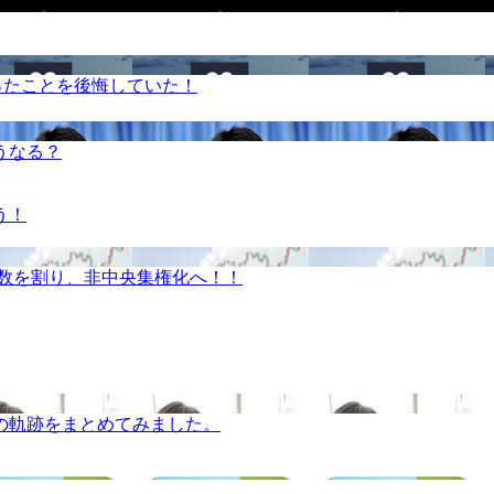
ったことを後悔していた！
うなる？
う！
半数を割り、非中央集権化へ！！
の軌跡をまとめてみました。