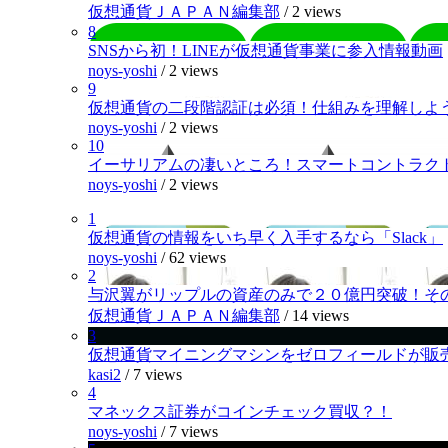
仮想通貨ＪＡＰＡＮ編集部
/
2 views
8
SNSから初！LINEが仮想通貨事業に参入情報動画
noys-yoshi
/
2 views
9
仮想通貨の二段階認証は必須！仕組みを理解しよ
noys-yoshi
/
2 views
10
イーサリアムの凄いところ！スマートコントラク
noys-yoshi
/
2 views
1
仮想通貨の情報をいち早く入手するなら「Slack」
noys-yoshi
/
62 views
2
与沢翼がリップルの資産のみで２０億円突破！そ
仮想通貨ＪＡＰＡＮ編集部
/
14 views
3
仮想通貨マイニングマシンをゼロフィールドが販
kasi2
/
7 views
4
マネックス証券がコインチェック買収？！
noys-yoshi
/
7 views