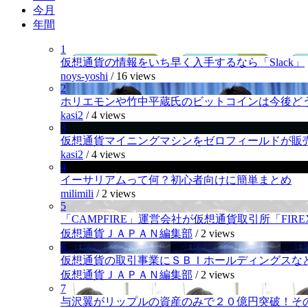
今月
年間
1
仮想通貨の情報をいち早く入手するなら「Slack」
noys-yoshi
/
16 views
2
ホリエモンや竹中平蔵氏のビットコインは今後ど
kasi2
/
4 views
3
仮想通貨マイニングマシンをゼロフィールドが販
kasi2
/
4 views
4
イーサリアムって何？初心者向けに簡単まとめ
milimili
/
2 views
5
「CAMPFIRE」運営会社が仮想通貨取引所「FI
仮想通貨ＪＡＰＡＮ編集部
/
2 views
6
仮想通貨の取引事業にＳＢＩホールディングスなど
仮想通貨ＪＡＰＡＮ編集部
/
2 views
7
与沢翼がリップルの資産のみで２０億円突破！そ