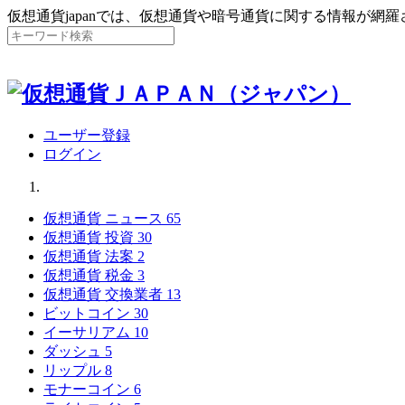
仮想通貨japanでは、仮想通貨や暗号通貨に関する情報が網
ユーザー登録
ログイン
仮想通貨 ニュース
65
仮想通貨 投資
30
仮想通貨 法案
2
仮想通貨 税金
3
仮想通貨 交換業者
13
ビットコイン
30
イーサリアム
10
ダッシュ
5
リップル
8
モナーコイン
6