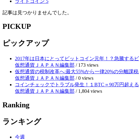
ライトコイン
5
記事は見つかりませんでした。
PICKUP
ピックアップ
2017年は日本にとってビットコイン元年！？急騰する
仮想通貨ＪＡＰＡＮ編集部
/
173 views
仮想通貨の税制改革へ:最大55%から一律20%の分離課税
仮想通貨ＪＡＰＡＮ編集部
/
0 views
コインチェックでトラブル発生！１BTC＝90万円超え
仮想通貨ＪＡＰＡＮ編集部
/
1,804 views
Ranking
ランキング
今週