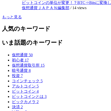
ビットコインの単位が変更！？BTC⇒Bitsに変換し1,
仮想通貨ＪＡＰＡＮ編集部
/
14 views
もっと見る
人気のキーワード
いま話題のキーワード
仮想通貨
50
初心者
17
仮想通貨取引所
15
暗号通貨
8
投資
7
コインチェック
5
アルトコイン
5
ビットコイン
4
ビットコインとは
3
ビックカメラ
2
決済
2