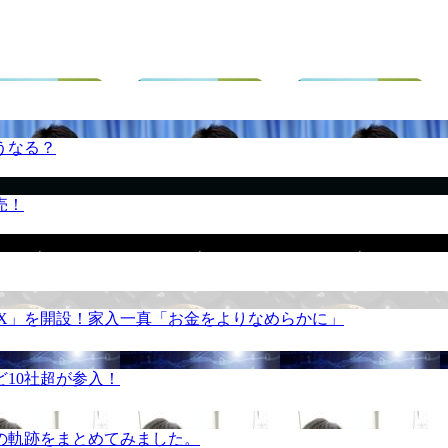
うなる？
売！
REX」を開設！家入一真「お金をよりなめらかに」
10社超が参入！
の軌跡をまとめてみました。