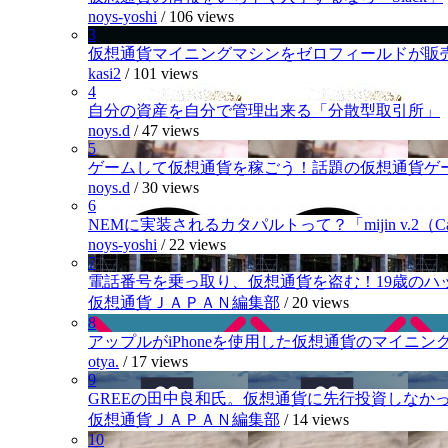
noys-yoshi
/
106 views
3
仮想通貨マイニングマシンをゼロフィールドが販
kasi2
/
101 views
4
自分の資産を自分で管理出来る「分散型取引所」
noys.d
/
47 views
5
ゲームして仮想通貨を稼ごう！話題の仮想通貨ゲ
noys.d
/
30 views
6
NEMに実装されるカタパルトって？「mijin v.2（Cat
noys-yoshi
/
22 views
7
電話番号を乗っ取り、仮想通貨を盗む！19歳のハ
仮想通貨ＪＡＰＡＮ編集部
/
20 views
8
アップルがiPhoneを使用した仮想通貨のマイニン
otya.
/
17 views
9
GREEの田中良和氏。仮想通貨に先行投資しなか
仮想通貨ＪＡＰＡＮ編集部
/
14 views
10