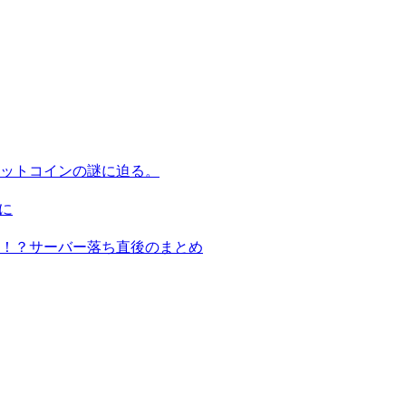
ビットコインの謎に迫る。
に
る！？サーバー落ち直後のまとめ