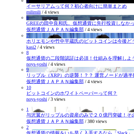
5
イーサリアムって何？初心者向けに簡単まとめ
milimili
/
4 views
6
GREEの田中良和氏。仮想通貨に先行投資しなか
仮想通貨ＪＡＰＡＮ編集部
/
4 views
7
ホリエモンや竹中平蔵氏のビットコインは今後ど
kasi2
/
4 views
8
仮想通貨の二段階認証は必須！仕組みを理解しよ
noys-yoshi
/
4 views
9
リップル（XRP）の逆襲！？？ 運営ノードが過
仮想通貨ＪＡＰＡＮ編集部
/
4 views
10
ビットコインのホワイトペーパーって何？
noys-yoshi
/
3 views
1
与沢翼がリップルの資産のみで２０億円突破！そ
仮想通貨ＪＡＰＡＮ編集部
/
380 views
2
仮想通貨の情報をいち早く入手するなら「Slack」