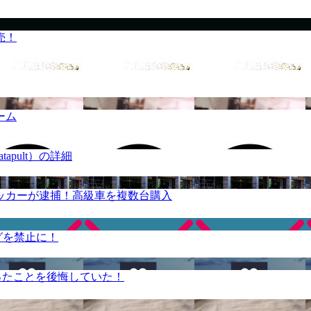
売！
ーム
apult）の詳細
ッカーが逮捕！高級車を複数台購入
グを禁止に！
ったことを後悔していた！