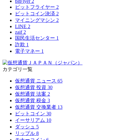
bitFlyer
2
ビットフライヤー
2
ビットコイン決済
2
マイニングマシン
2
LINE
2
zaif
2
国民生活センター
1
詐欺
1
電子マネー
1
カテゴリ一覧
仮想通貨 ニュース
65
仮想通貨 投資
30
仮想通貨 法案
2
仮想通貨 税金
3
仮想通貨 交換業者
13
ビットコイン
30
イーサリアム
10
ダッシュ
5
リップル
8
モナーコイン
6