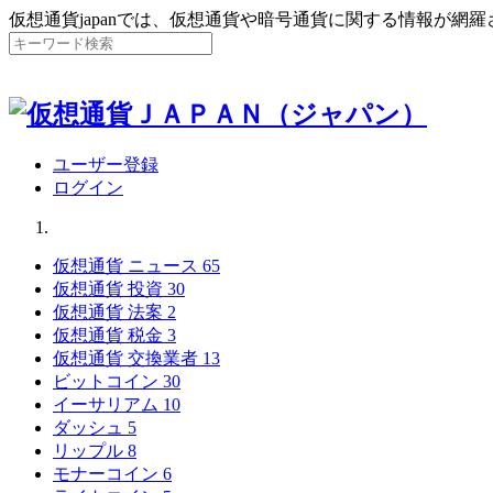
仮想通貨japanでは、仮想通貨や暗号通貨に関する情報が網
ユーザー登録
ログイン
仮想通貨 ニュース
65
仮想通貨 投資
30
仮想通貨 法案
2
仮想通貨 税金
3
仮想通貨 交換業者
13
ビットコイン
30
イーサリアム
10
ダッシュ
5
リップル
8
モナーコイン
6