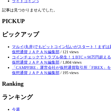
ライトコイン
5
記事は見つかりませんでした。
PICKUP
ピックアップ
マルイ(丸井)でもビットコイン払いがスタート！まずは
仮想通貨ＪＡＰＡＮ編集部
/
121 views
コインチェックでトラブル発生！１BTC＝90万円超え
仮想通貨ＪＡＰＡＮ編集部
/
1,804 views
「CAMPFIRE」運営会社が仮想通貨取引所「FIRE
仮想通貨ＪＡＰＡＮ編集部
/
195 views
Ranking
ランキング
今週