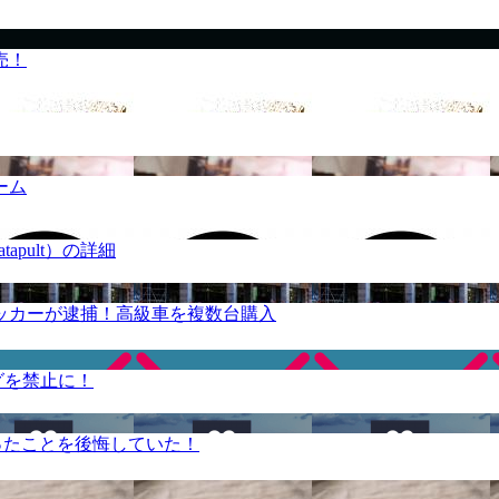
売！
ーム
apult）の詳細
ッカーが逮捕！高級車を複数台購入
グを禁止に！
ったことを後悔していた！