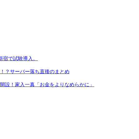
新宿で試験導入。
る！？サーバー落ち直後のまとめ
X」を開設！家入一真「お金をよりなめらかに」