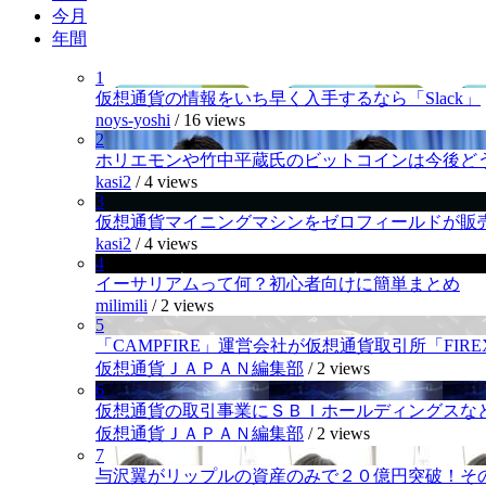
今月
年間
1
仮想通貨の情報をいち早く入手するなら「Slack」
noys-yoshi
/
16 views
2
ホリエモンや竹中平蔵氏のビットコインは今後ど
kasi2
/
4 views
3
仮想通貨マイニングマシンをゼロフィールドが販
kasi2
/
4 views
4
イーサリアムって何？初心者向けに簡単まとめ
milimili
/
2 views
5
「CAMPFIRE」運営会社が仮想通貨取引所「FI
仮想通貨ＪＡＰＡＮ編集部
/
2 views
6
仮想通貨の取引事業にＳＢＩホールディングスなど
仮想通貨ＪＡＰＡＮ編集部
/
2 views
7
与沢翼がリップルの資産のみで２０億円突破！そ