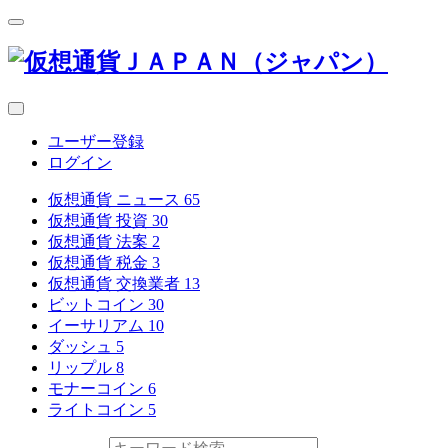
ユーザー登録
ログイン
仮想通貨 ニュース
65
仮想通貨 投資
30
仮想通貨 法案
2
仮想通貨 税金
3
仮想通貨 交換業者
13
ビットコイン
30
イーサリアム
10
ダッシュ
5
リップル
8
モナーコイン
6
ライトコイン
5