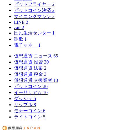
ビットフライヤー
2
ビットコイン決済
2
マイニングマシン
2
LINE
2
zaif
2
国民生活センター
1
詐欺
1
電子マネー
1
仮想通貨 ニュース
65
仮想通貨 投資
30
仮想通貨 法案
2
仮想通貨 税金
3
仮想通貨 交換業者
13
ビットコイン
30
イーサリアム
10
ダッシュ
5
リップル
8
モナーコイン
6
ライトコイン
5