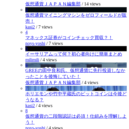
仮想通貨ＪＡＰＡＮ編集部
/
14 views
3
仮想通貨マイニングマシンをゼロフィールドが販
売！
kasi2
/
7 views
4
マネックス証券がコインチェック買収？！
noys-yoshi
/
7 views
5
イーサリアムって何？初心者向けに簡単まとめ
milimili
/
4 views
6
GREEの田中良和氏。仮想通貨に先行投資しなか
ったことを後悔していた！
仮想通貨ＪＡＰＡＮ編集部
/
4 views
7
ホリエモンや竹中平蔵氏のビットコインは今後ど
うなる？
kasi2
/
4 views
8
仮想通貨の二段階認証は必須！仕組みを理解しよ
う！
noys-yoshi
/
4 views