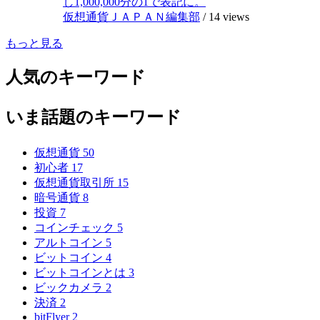
し1,000,000分の1で表記に。
仮想通貨ＪＡＰＡＮ編集部
/
14 views
もっと見る
人気のキーワード
いま話題のキーワード
仮想通貨
50
初心者
17
仮想通貨取引所
15
暗号通貨
8
投資
7
コインチェック
5
アルトコイン
5
ビットコイン
4
ビットコインとは
3
ビックカメラ
2
決済
2
bitFlyer
2