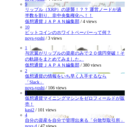
9
リップル（XRP）の逆襲！？？ 運営ノードが過
半数を割り、非中央集権化へ！！
仮想通貨ＪＡＰＡＮ編集部
/
4 views
10
ビットコインのホワイトペーパーって何？
noys-yoshi
/
3 views
1
与沢翼がリップルの資産のみで２０億円突破！そ
の軌跡をまとめてみました。
仮想通貨ＪＡＰＡＮ編集部
/
380 views
2
仮想通貨の情報をいち早く入手するなら
「Slack」
noys-yoshi
/
106 views
3
仮想通貨マイニングマシンをゼロフィールドが販
売！
kasi2
/
101 views
4
自分の資産を自分で管理出来る「分散型取引所」
noys.d
/
47 views