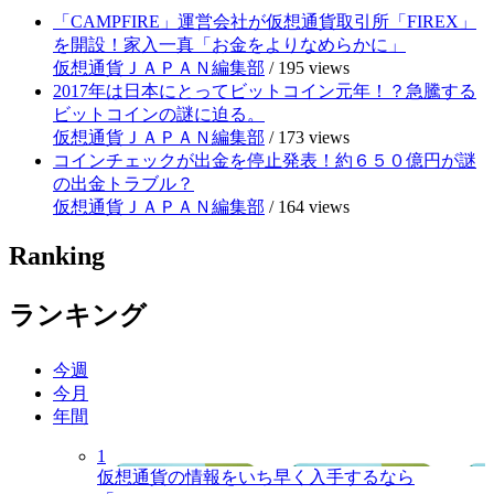
「CAMPFIRE」運営会社が仮想通貨取引所「FIREX」
を開設！家入一真「お金をよりなめらかに」
仮想通貨ＪＡＰＡＮ編集部
/
195 views
2017年は日本にとってビットコイン元年！？急騰する
ビットコインの謎に迫る。
仮想通貨ＪＡＰＡＮ編集部
/
173 views
コインチェックが出金を停止発表！約６５０億円が謎
の出金トラブル？
仮想通貨ＪＡＰＡＮ編集部
/
164 views
Ranking
ランキング
今週
今月
年間
1
仮想通貨の情報をいち早く入手するなら