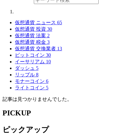
仮想通貨 ニュース
65
仮想通貨 投資
30
仮想通貨 法案
2
仮想通貨 税金
3
仮想通貨 交換業者
13
ビットコイン
30
イーサリアム
10
ダッシュ
5
リップル
8
モナーコイン
6
ライトコイン
5
記事は見つかりませんでした。
PICKUP
ピックアップ