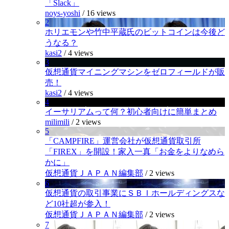
「Slack」
noys-yoshi
/
16 views
2
ホリエモンや竹中平蔵氏のビットコインは今後ど
うなる？
kasi2
/
4 views
3
仮想通貨マイニングマシンをゼロフィールドが販
売！
kasi2
/
4 views
4
イーサリアムって何？初心者向けに簡単まとめ
milimili
/
2 views
5
「CAMPFIRE」運営会社が仮想通貨取引所
「FIREX」を開設！家入一真「お金をよりなめら
かに」
仮想通貨ＪＡＰＡＮ編集部
/
2 views
6
仮想通貨の取引事業にＳＢＩホールディングスな
ど10社超が参入！
仮想通貨ＪＡＰＡＮ編集部
/
2 views
7