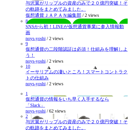
与沢翼がリップルの資産のみで２０億円突破！そ
の軌跡をまとめてみました。
仮想通貨ＪＡＰＡＮ編集部
/
2 views
8
SNSから初！LINEが仮想通貨事業に参入情報動
画
noys-yoshi
/
2 views
9
仮想通貨の二段階認証は必須！仕組みを理解しよ
う！
noys-yoshi
/
2 views
10
イーサリアムの凄いところ！スマートコントラク
トの仕組み
noys-yoshi
/
2 views
1
仮想通貨の情報をいち早く入手するなら
「Slack」
noys-yoshi
/
62 views
2
与沢翼がリップルの資産のみで２０億円突破！そ
の軌跡をまとめてみました。