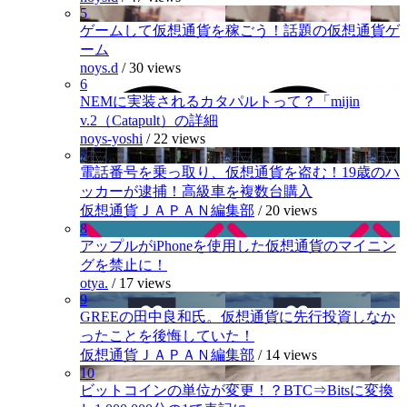
5
ゲームして仮想通貨を稼ごう！話題の仮想通貨ゲ
ーム
noys.d
/
30 views
6
NEMに実装されるカタパルトって？「mijin
v.2（Catapult）の詳細
noys-yoshi
/
22 views
7
電話番号を乗っ取り、仮想通貨を盗む！19歳のハ
ッカーが逮捕！高級車を複数台購入
仮想通貨ＪＡＰＡＮ編集部
/
20 views
8
アップルがiPhoneを使用した仮想通貨のマイニン
グを禁止に！
otya.
/
17 views
9
GREEの田中良和氏。仮想通貨に先行投資しなか
ったことを後悔していた！
仮想通貨ＪＡＰＡＮ編集部
/
14 views
10
ビットコインの単位が変更！？BTC⇒Bitsに変換