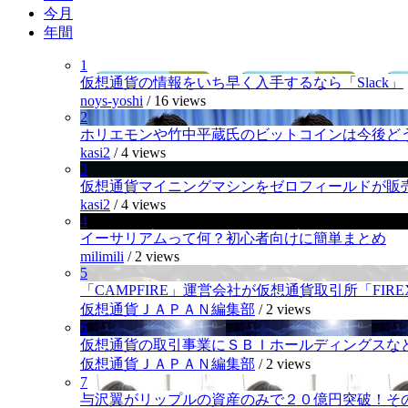
今月
年間
1
仮想通貨の情報をいち早く入手するなら「Slack」
noys-yoshi
/
16 views
2
ホリエモンや竹中平蔵氏のビットコインは今後ど
kasi2
/
4 views
3
仮想通貨マイニングマシンをゼロフィールドが販
kasi2
/
4 views
4
イーサリアムって何？初心者向けに簡単まとめ
milimili
/
2 views
5
「CAMPFIRE」運営会社が仮想通貨取引所「FI
仮想通貨ＪＡＰＡＮ編集部
/
2 views
6
仮想通貨の取引事業にＳＢＩホールディングスなど
仮想通貨ＪＡＰＡＮ編集部
/
2 views
7
与沢翼がリップルの資産のみで２０億円突破！そ