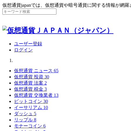
仮想通貨japanでは、仮想通貨や暗号通貨に関する情報が網
ユーザー登録
ログイン
仮想通貨 ニュース
65
仮想通貨 投資
30
仮想通貨 法案
2
仮想通貨 税金
3
仮想通貨 交換業者
13
ビットコイン
30
イーサリアム
10
ダッシュ
5
リップル
8
モナーコイン
6