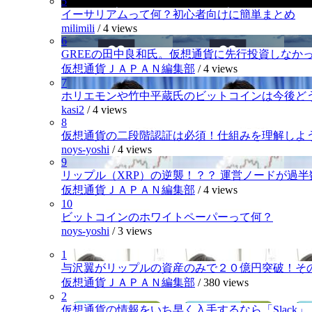
5
イーサリアムって何？初心者向けに簡単まとめ
milimili
/
4 views
6
GREEの田中良和氏。仮想通貨に先行投資しなか
仮想通貨ＪＡＰＡＮ編集部
/
4 views
7
ホリエモンや竹中平蔵氏のビットコインは今後ど
kasi2
/
4 views
8
仮想通貨の二段階認証は必須！仕組みを理解しよ
noys-yoshi
/
4 views
9
リップル（XRP）の逆襲！？？ 運営ノードが過
仮想通貨ＪＡＰＡＮ編集部
/
4 views
10
ビットコインのホワイトペーパーって何？
noys-yoshi
/
3 views
1
与沢翼がリップルの資産のみで２０億円突破！そ
仮想通貨ＪＡＰＡＮ編集部
/
380 views
2
仮想通貨の情報をいち早く入手するなら「Slack」