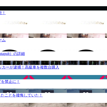
売！
ーム
apult）の詳細
ッカーが逮捕！高級車を複数台購入
グを禁止に！
ったことを後悔していた！