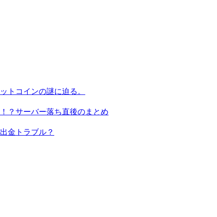
ビットコインの謎に迫る。
る！？サーバー落ち直後のまとめ
出金トラブル？