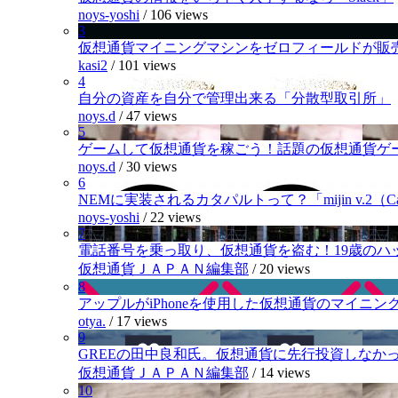
noys-yoshi
/
106 views
3
仮想通貨マイニングマシンをゼロフィールドが販
kasi2
/
101 views
4
自分の資産を自分で管理出来る「分散型取引所」
noys.d
/
47 views
5
ゲームして仮想通貨を稼ごう！話題の仮想通貨ゲ
noys.d
/
30 views
6
NEMに実装されるカタパルトって？「mijin v.2（Cat
noys-yoshi
/
22 views
7
電話番号を乗っ取り、仮想通貨を盗む！19歳のハ
仮想通貨ＪＡＰＡＮ編集部
/
20 views
8
アップルがiPhoneを使用した仮想通貨のマイニン
otya.
/
17 views
9
GREEの田中良和氏。仮想通貨に先行投資しなか
仮想通貨ＪＡＰＡＮ編集部
/
14 views
10