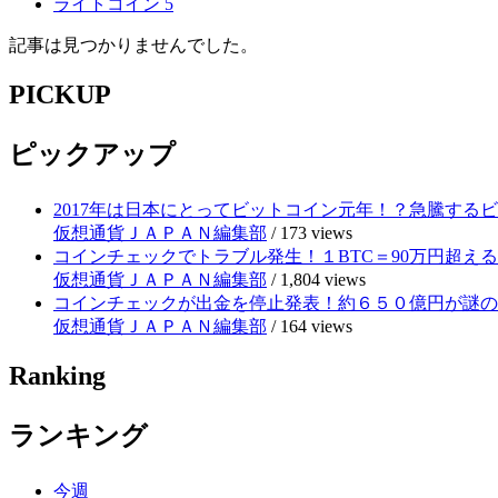
ライトコイン
5
記事は見つかりませんでした。
PICKUP
ピックアップ
2017年は日本にとってビットコイン元年！？急騰する
仮想通貨ＪＡＰＡＮ編集部
/
173 views
コインチェックでトラブル発生！１BTC＝90万円超え
仮想通貨ＪＡＰＡＮ編集部
/
1,804 views
コインチェックが出金を停止発表！約６５０億円が謎の
仮想通貨ＪＡＰＡＮ編集部
/
164 views
Ranking
ランキング
今週