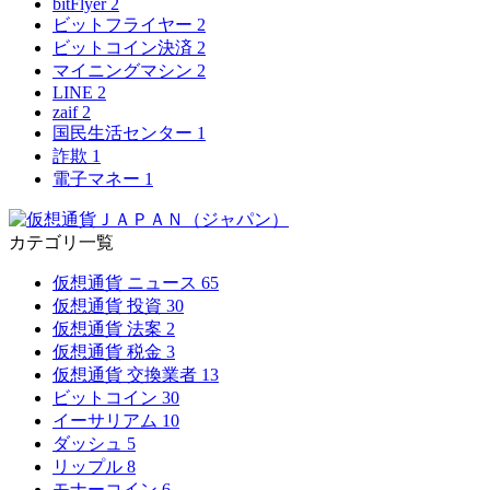
bitFlyer
2
ビットフライヤー
2
ビットコイン決済
2
マイニングマシン
2
LINE
2
zaif
2
国民生活センター
1
詐欺
1
電子マネー
1
カテゴリ一覧
仮想通貨 ニュース
65
仮想通貨 投資
30
仮想通貨 法案
2
仮想通貨 税金
3
仮想通貨 交換業者
13
ビットコイン
30
イーサリアム
10
ダッシュ
5
リップル
8
モナーコイン
6