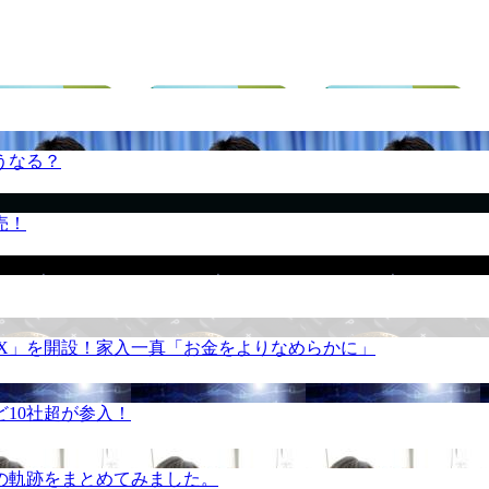
うなる？
売！
REX」を開設！家入一真「お金をよりなめらかに」
10社超が参入！
の軌跡をまとめてみました。