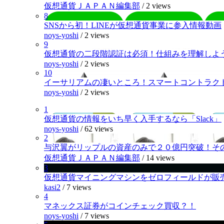
仮想通貨ＪＡＰＡＮ編集部
/
2 views
8
SNSから初！LINEが仮想通貨事業に参入情報動画
noys-yoshi
/
2 views
9
仮想通貨の二段階認証は必須！仕組みを理解しよ
noys-yoshi
/
2 views
10
イーサリアムの凄いところ！スマートコントラク
noys-yoshi
/
2 views
1
仮想通貨の情報をいち早く入手するなら「Slack」
noys-yoshi
/
62 views
2
与沢翼がリップルの資産のみで２０億円突破！そ
仮想通貨ＪＡＰＡＮ編集部
/
14 views
3
仮想通貨マイニングマシンをゼロフィールドが販
kasi2
/
7 views
4
マネックス証券がコインチェック買収？！
noys-yoshi
/
7 views