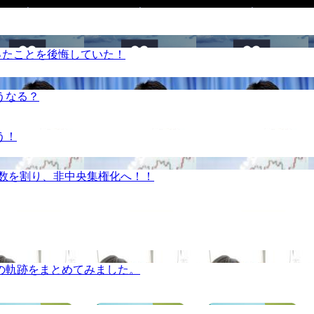
ったことを後悔していた！
うなる？
う！
半数を割り、非中央集権化へ！！
の軌跡をまとめてみました。