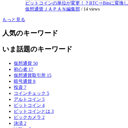
ビットコインの単位が変更！？BTC⇒Bitsに変換し1,
仮想通貨ＪＡＰＡＮ編集部
/
14 views
もっと見る
人気のキーワード
いま話題のキーワード
仮想通貨
50
初心者
17
仮想通貨取引所
15
暗号通貨
8
投資
7
コインチェック
5
アルトコイン
5
ビットコイン
4
ビットコインとは
3
ビックカメラ
2
決済
2