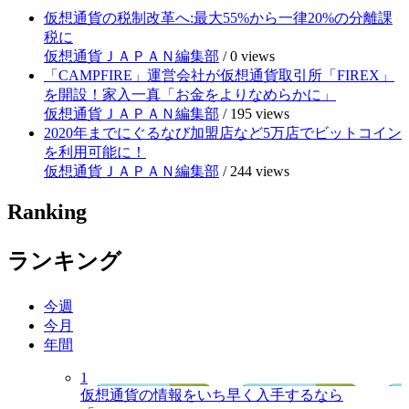
仮想通貨の税制改革へ:最大55%から一律20%の分離課
税に
仮想通貨ＪＡＰＡＮ編集部
/
0 views
「CAMPFIRE」運営会社が仮想通貨取引所「FIREX」
を開設！家入一真「お金をよりなめらかに」
仮想通貨ＪＡＰＡＮ編集部
/
195 views
2020年までにぐるなび加盟店など5万店でビットコイン
を利用可能に！
仮想通貨ＪＡＰＡＮ編集部
/
244 views
Ranking
ランキング
今週
今月
年間
1
仮想通貨の情報をいち早く入手するなら