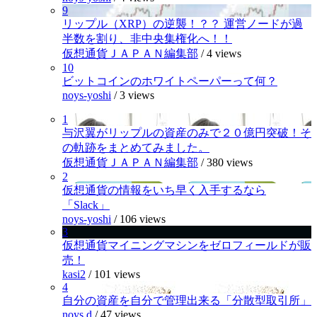
9
リップル（XRP）の逆襲！？？ 運営ノードが過
半数を割り、非中央集権化へ！！
仮想通貨ＪＡＰＡＮ編集部
/
4 views
10
ビットコインのホワイトペーパーって何？
noys-yoshi
/
3 views
1
与沢翼がリップルの資産のみで２０億円突破！そ
の軌跡をまとめてみました。
仮想通貨ＪＡＰＡＮ編集部
/
380 views
2
仮想通貨の情報をいち早く入手するなら
「Slack」
noys-yoshi
/
106 views
3
仮想通貨マイニングマシンをゼロフィールドが販
売！
kasi2
/
101 views
4
自分の資産を自分で管理出来る「分散型取引所」
noys.d
/
47 views