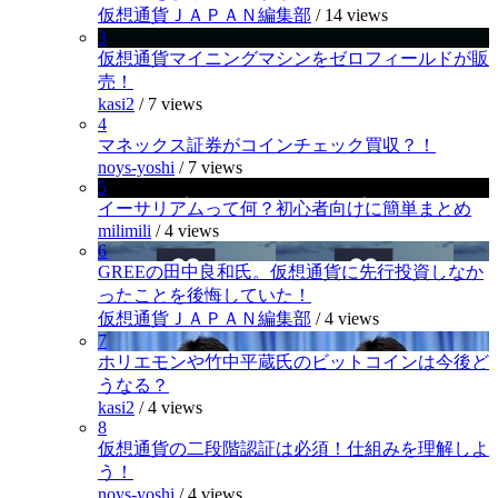
仮想通貨ＪＡＰＡＮ編集部
/
14 views
3
仮想通貨マイニングマシンをゼロフィールドが販
売！
kasi2
/
7 views
4
マネックス証券がコインチェック買収？！
noys-yoshi
/
7 views
5
イーサリアムって何？初心者向けに簡単まとめ
milimili
/
4 views
6
GREEの田中良和氏。仮想通貨に先行投資しなか
ったことを後悔していた！
仮想通貨ＪＡＰＡＮ編集部
/
4 views
7
ホリエモンや竹中平蔵氏のビットコインは今後ど
うなる？
kasi2
/
4 views
8
仮想通貨の二段階認証は必須！仕組みを理解しよ
う！
noys-yoshi
/
4 views