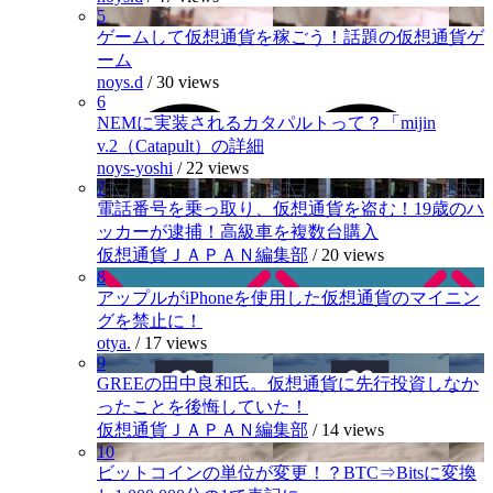
5
ゲームして仮想通貨を稼ごう！話題の仮想通貨ゲ
ーム
noys.d
/
30 views
6
NEMに実装されるカタパルトって？「mijin
v.2（Catapult）の詳細
noys-yoshi
/
22 views
7
電話番号を乗っ取り、仮想通貨を盗む！19歳のハ
ッカーが逮捕！高級車を複数台購入
仮想通貨ＪＡＰＡＮ編集部
/
20 views
8
アップルがiPhoneを使用した仮想通貨のマイニン
グを禁止に！
otya.
/
17 views
9
GREEの田中良和氏。仮想通貨に先行投資しなか
ったことを後悔していた！
仮想通貨ＪＡＰＡＮ編集部
/
14 views
10
ビットコインの単位が変更！？BTC⇒Bitsに変換