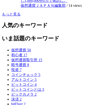
し1,000,000分の1で表記に。
仮想通貨ＪＡＰＡＮ編集部
/
14 views
もっと見る
人気のキーワード
いま話題のキーワード
仮想通貨
50
初心者
17
仮想通貨取引所
15
暗号通貨
8
投資
7
コインチェック
5
アルトコイン
5
ビットコイン
4
ビットコインとは
3
ビックカメラ
2
決済
2
bitFlyer
2