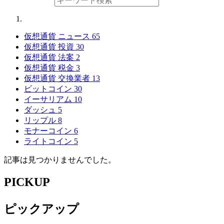
仮想通貨 ニュース
65
仮想通貨 投資
30
仮想通貨 法案
2
仮想通貨 税金
3
仮想通貨 交換業者
13
ビットコイン
30
イーサリアム
10
ダッシュ
5
リップル
8
モナーコイン
6
ライトコイン
5
記事は見つかりませんでした。
PICKUP
ピックアップ