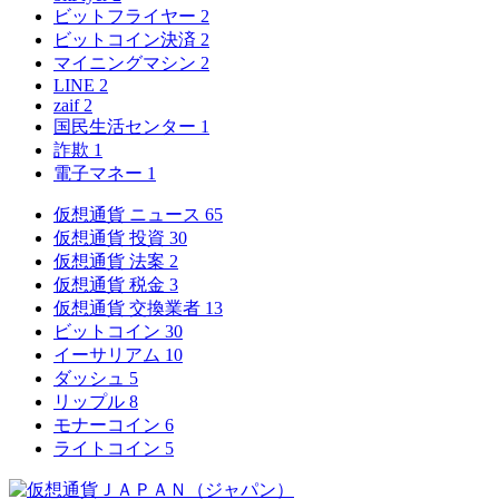
ビットフライヤー
2
ビットコイン決済
2
マイニングマシン
2
LINE
2
zaif
2
国民生活センター
1
詐欺
1
電子マネー
1
仮想通貨 ニュース
65
仮想通貨 投資
30
仮想通貨 法案
2
仮想通貨 税金
3
仮想通貨 交換業者
13
ビットコイン
30
イーサリアム
10
ダッシュ
5
リップル
8
モナーコイン
6
ライトコイン
5