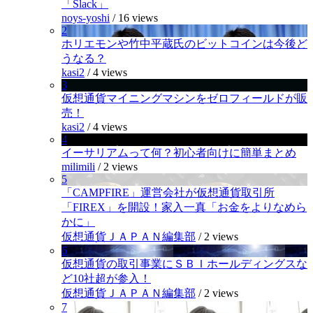
「Slack」
noys-yoshi
/
16 views
2
ホリエモンや竹中平蔵氏のビットコインは今後ど
うなる？
kasi2
/
4 views
3
仮想通貨マイニングマシンをゼロフィールドが販
売！
kasi2
/
4 views
4
イーサリアムって何？初心者向けに簡単まとめ
milimili
/
2 views
5
「CAMPFIRE」運営会社が仮想通貨取引所
「FIREX」を開設！家入一真「お金をよりなめら
かに」
仮想通貨ＪＡＰＡＮ編集部
/
2 views
6
仮想通貨の取引事業にＳＢＩホールディングスな
ど10社超が参入！
仮想通貨ＪＡＰＡＮ編集部
/
2 views
7