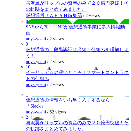
与沢翼がリップルの資産のみで２０億円突破！そ
の軌跡をまとめてみました。
仮想通貨ＪＡＰＡＮ編集部
/
2 views
8
SNSから初！LINEが仮想通貨事業に参入情報動
画
noys-yoshi
/
2 views
9
仮想通貨の二段階認証は必須！仕組みを理解しよ
う！
noys-yoshi
/
2 views
10
イーサリアムの凄いところ！スマートコントラク
トの仕組み
noys-yoshi
/
2 views
1
仮想通貨の情報をいち早く入手するなら
「Slack」
noys-yoshi
/
62 views
2
与沢翼がリップルの資産のみで２０億円突破！そ
の軌跡をまとめてみました。