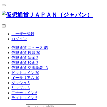
ユーザー登録
ログイン
仮想通貨 ニュース
65
仮想通貨 投資
30
仮想通貨 法案
2
仮想通貨 税金
3
仮想通貨 交換業者
13
ビットコイン
30
イーサリアム
10
ダッシュ
5
リップル
8
モナーコイン
6
ライトコイン
5