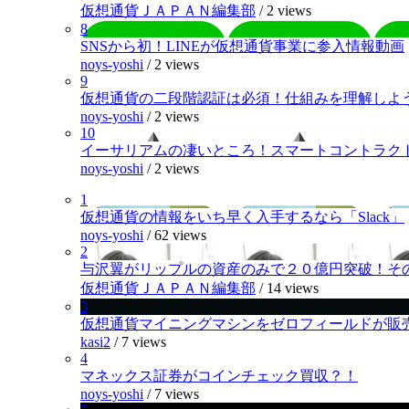
仮想通貨ＪＡＰＡＮ編集部
/
2 views
8
SNSから初！LINEが仮想通貨事業に参入情報動画
noys-yoshi
/
2 views
9
仮想通貨の二段階認証は必須！仕組みを理解しよ
noys-yoshi
/
2 views
10
イーサリアムの凄いところ！スマートコントラク
noys-yoshi
/
2 views
1
仮想通貨の情報をいち早く入手するなら「Slack」
noys-yoshi
/
62 views
2
与沢翼がリップルの資産のみで２０億円突破！そ
仮想通貨ＪＡＰＡＮ編集部
/
14 views
3
仮想通貨マイニングマシンをゼロフィールドが販
kasi2
/
7 views
4
マネックス証券がコインチェック買収？！
noys-yoshi
/
7 views