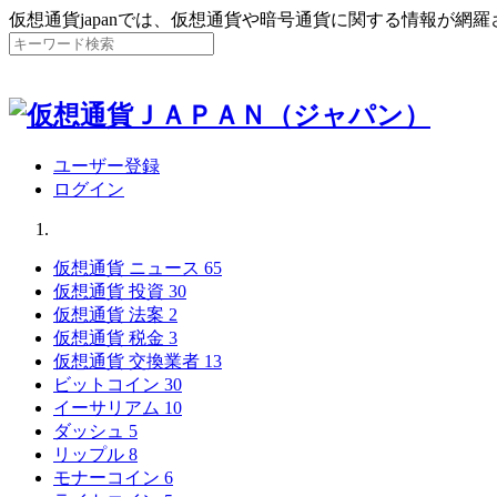
仮想通貨japanでは、仮想通貨や暗号通貨に関する情報が網
ユーザー登録
ログイン
仮想通貨 ニュース
65
仮想通貨 投資
30
仮想通貨 法案
2
仮想通貨 税金
3
仮想通貨 交換業者
13
ビットコイン
30
イーサリアム
10
ダッシュ
5
リップル
8
モナーコイン
6