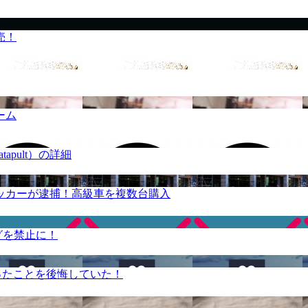
売！
ーム
apult）の詳細
ッカーが逮捕！高級車を複数台購入
グを禁止に！
ったことを後悔していた！