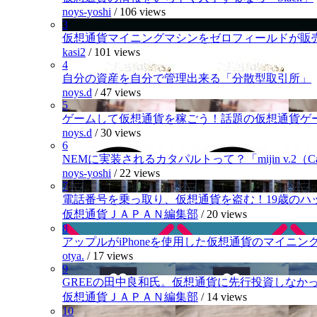
noys-yoshi
/
106 views
3
仮想通貨マイニングマシンをゼロフィールドが販
kasi2
/
101 views
4
自分の資産を自分で管理出来る「分散型取引所」
noys.d
/
47 views
5
ゲームして仮想通貨を稼ごう！話題の仮想通貨ゲ
noys.d
/
30 views
6
NEMに実装されるカタパルトって？「mijin v.2（Cat
noys-yoshi
/
22 views
7
電話番号を乗っ取り、仮想通貨を盗む！19歳のハ
仮想通貨ＪＡＰＡＮ編集部
/
20 views
8
アップルがiPhoneを使用した仮想通貨のマイニン
otya.
/
17 views
9
GREEの田中良和氏。仮想通貨に先行投資しなか
仮想通貨ＪＡＰＡＮ編集部
/
14 views
10