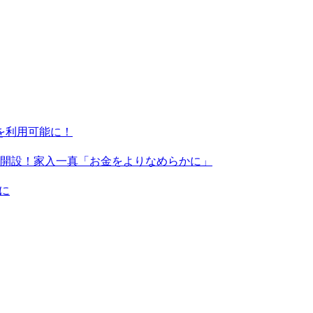
ンを利用可能に！
X」を開設！家入一真「お金をよりなめらかに」
に