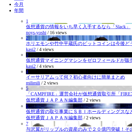
今月
年間
1
仮想通貨の情報をいち早く入手するなら「Slack」
noys-yoshi
/
16 views
2
ホリエモンや竹中平蔵氏のビットコインは今後ど
kasi2
/
4 views
3
仮想通貨マイニングマシンをゼロフィールドが販
kasi2
/
4 views
4
イーサリアムって何？初心者向けに簡単まとめ
milimili
/
2 views
5
「CAMPFIRE」運営会社が仮想通貨取引所「FI
仮想通貨ＪＡＰＡＮ編集部
/
2 views
6
仮想通貨の取引事業にＳＢＩホールディングスなど
仮想通貨ＪＡＰＡＮ編集部
/
2 views
7
与沢翼がリップルの資産のみで２０億円突破！そ