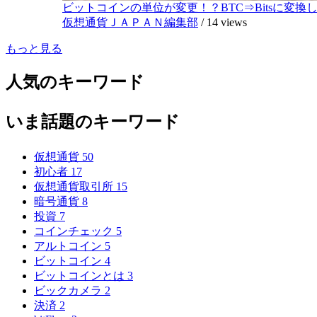
ビットコインの単位が変更！？BTC⇒Bitsに変換し1,
仮想通貨ＪＡＰＡＮ編集部
/
14 views
もっと見る
人気のキーワード
いま話題のキーワード
仮想通貨
50
初心者
17
仮想通貨取引所
15
暗号通貨
8
投資
7
コインチェック
5
アルトコイン
5
ビットコイン
4
ビットコインとは
3
ビックカメラ
2
決済
2