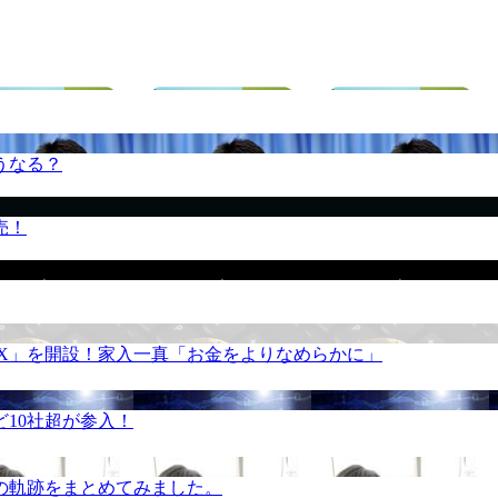
うなる？
売！
REX」を開設！家入一真「お金をよりなめらかに」
10社超が参入！
の軌跡をまとめてみました。