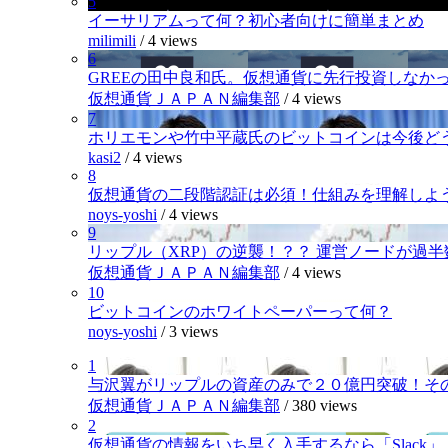
5
イーサリアムって何？初心者向けに簡単まとめ
milimili
/
4 views
6
GREEの田中良和氏。仮想通貨に先行投資しなか
仮想通貨ＪＡＰＡＮ編集部
/
4 views
7
ホリエモンや竹中平蔵氏のビットコインは今後ど
kasi2
/
4 views
8
仮想通貨の二段階認証は必須！仕組みを理解しよ
noys-yoshi
/
4 views
9
リップル（XRP）の逆襲！？？ 運営ノードが過
仮想通貨ＪＡＰＡＮ編集部
/
4 views
10
ビットコインのホワイトペーパーって何？
noys-yoshi
/
3 views
1
与沢翼がリップルの資産のみで２０億円突破！そ
仮想通貨ＪＡＰＡＮ編集部
/
380 views
2
仮想通貨の情報をいち早く入手するなら「Slack」