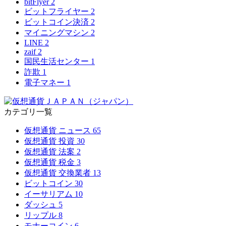
bitFlyer
2
ビットフライヤー
2
ビットコイン決済
2
マイニングマシン
2
LINE
2
zaif
2
国民生活センター
1
詐欺
1
電子マネー
1
カテゴリ一覧
仮想通貨 ニュース
65
仮想通貨 投資
30
仮想通貨 法案
2
仮想通貨 税金
3
仮想通貨 交換業者
13
ビットコイン
30
イーサリアム
10
ダッシュ
5
リップル
8
モナーコイン
6