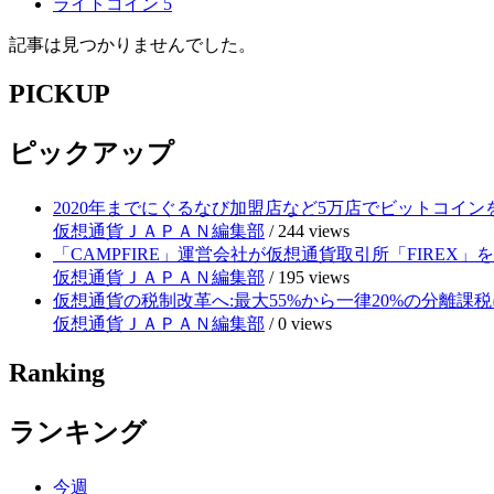
ライトコイン
5
記事は見つかりませんでした。
PICKUP
ピックアップ
2020年までにぐるなび加盟店など5万店でビットコイ
仮想通貨ＪＡＰＡＮ編集部
/
244 views
「CAMPFIRE」運営会社が仮想通貨取引所「FIRE
仮想通貨ＪＡＰＡＮ編集部
/
195 views
仮想通貨の税制改革へ:最大55%から一律20%の分離課税
仮想通貨ＪＡＰＡＮ編集部
/
0 views
Ranking
ランキング
今週