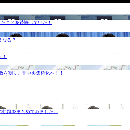
ったことを後悔していた！
うなる？
う！
半数を割り、非中央集権化へ！！
の軌跡をまとめてみました。