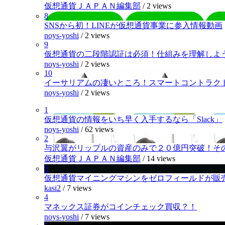
仮想通貨ＪＡＰＡＮ編集部
/
2 views
8
SNSから初！LINEが仮想通貨事業に参入情報動画
noys-yoshi
/
2 views
9
仮想通貨の二段階認証は必須！仕組みを理解しよ
noys-yoshi
/
2 views
10
イーサリアムの凄いところ！スマートコントラク
noys-yoshi
/
2 views
1
仮想通貨の情報をいち早く入手するなら「Slack」
noys-yoshi
/
62 views
2
与沢翼がリップルの資産のみで２０億円突破！そ
仮想通貨ＪＡＰＡＮ編集部
/
14 views
3
仮想通貨マイニングマシンをゼロフィールドが販
kasi2
/
7 views
4
マネックス証券がコインチェック買収？！
noys-yoshi
/
7 views