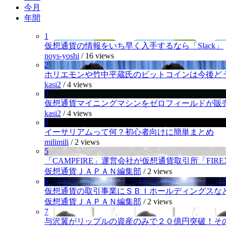
今月
年間
1
仮想通貨の情報をいち早く入手するなら「Slack」
noys-yoshi
/
16 views
2
ホリエモンや竹中平蔵氏のビットコインは今後ど
kasi2
/
4 views
3
仮想通貨マイニングマシンをゼロフィールドが販
kasi2
/
4 views
4
イーサリアムって何？初心者向けに簡単まとめ
milimili
/
2 views
5
「CAMPFIRE」運営会社が仮想通貨取引所「FI
仮想通貨ＪＡＰＡＮ編集部
/
2 views
6
仮想通貨の取引事業にＳＢＩホールディングスなど
仮想通貨ＪＡＰＡＮ編集部
/
2 views
7
与沢翼がリップルの資産のみで２０億円突破！そ