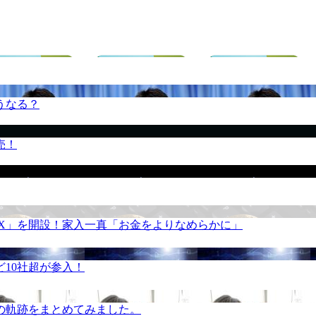
うなる？
売！
REX」を開設！家入一真「お金をよりなめらかに」
10社超が参入！
の軌跡をまとめてみました。