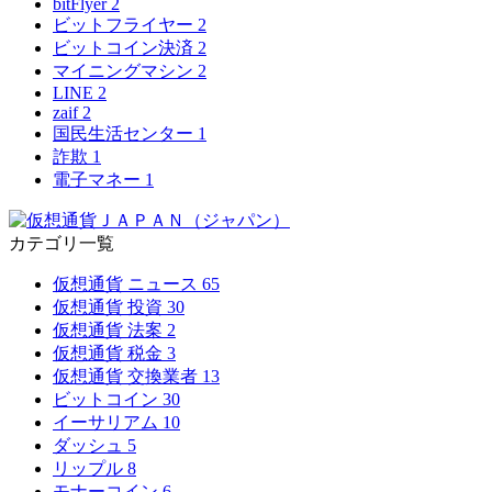
bitFlyer
2
ビットフライヤー
2
ビットコイン決済
2
マイニングマシン
2
LINE
2
zaif
2
国民生活センター
1
詐欺
1
電子マネー
1
カテゴリ一覧
仮想通貨 ニュース
65
仮想通貨 投資
30
仮想通貨 法案
2
仮想通貨 税金
3
仮想通貨 交換業者
13
ビットコイン
30
イーサリアム
10
ダッシュ
5
リップル
8
モナーコイン
6