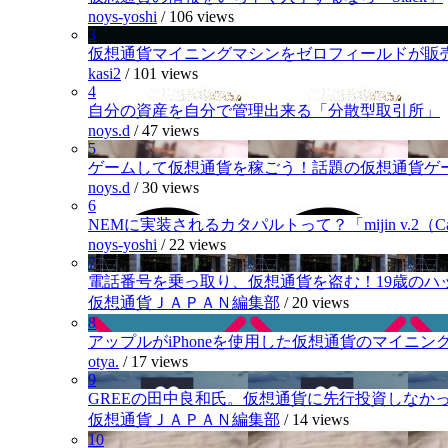
noys-yoshi
/
106 views
3
仮想通貨マイニングマシンをゼロフィールドが販
kasi2
/
101 views
4
自分の資産を自分で管理出来る「分散型取引所」
noys.d
/
47 views
5
ゲームして仮想通貨を稼ごう！話題の仮想通貨ゲ
noys.d
/
30 views
6
NEMに実装されるカタパルトって？「mijin v.2（Cat
noys-yoshi
/
22 views
7
電話番号を乗っ取り、仮想通貨を盗む！19歳のハ
仮想通貨ＪＡＰＡＮ編集部
/
20 views
8
アップルがiPhoneを使用した仮想通貨のマイニン
otya.
/
17 views
9
GREEの田中良和氏。仮想通貨に先行投資しなか
仮想通貨ＪＡＰＡＮ編集部
/
14 views
10