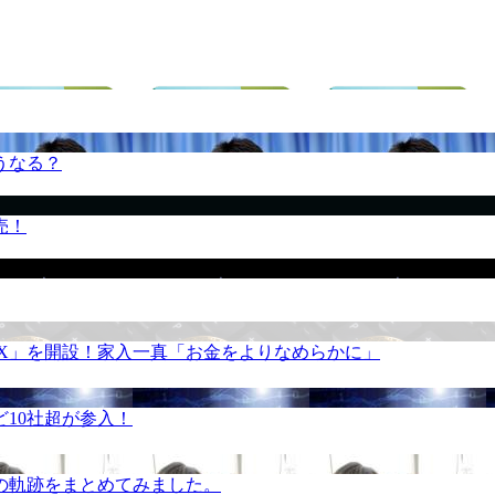
うなる？
売！
REX」を開設！家入一真「お金をよりなめらかに」
10社超が参入！
の軌跡をまとめてみました。