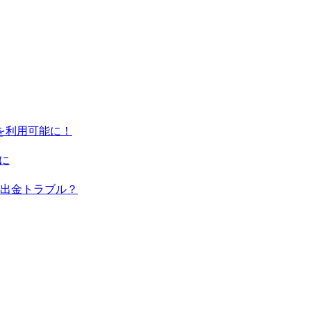
ンを利用可能に！
に
出金トラブル？