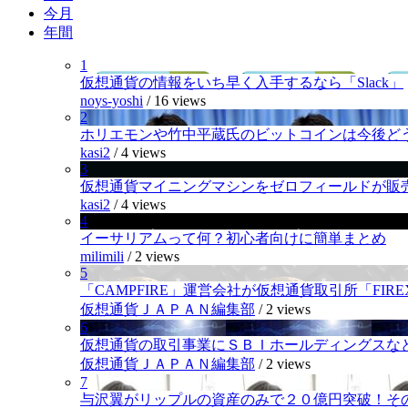
今月
年間
1
仮想通貨の情報をいち早く入手するなら「Slack」
noys-yoshi
/
16 views
2
ホリエモンや竹中平蔵氏のビットコインは今後ど
kasi2
/
4 views
3
仮想通貨マイニングマシンをゼロフィールドが販
kasi2
/
4 views
4
イーサリアムって何？初心者向けに簡単まとめ
milimili
/
2 views
5
「CAMPFIRE」運営会社が仮想通貨取引所「FI
仮想通貨ＪＡＰＡＮ編集部
/
2 views
6
仮想通貨の取引事業にＳＢＩホールディングスなど
仮想通貨ＪＡＰＡＮ編集部
/
2 views
7
与沢翼がリップルの資産のみで２０億円突破！そ