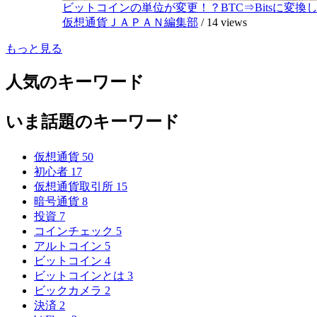
ビットコインの単位が変更！？BTC⇒Bitsに変換し1,
仮想通貨ＪＡＰＡＮ編集部
/
14 views
もっと見る
人気のキーワード
いま話題のキーワード
仮想通貨
50
初心者
17
仮想通貨取引所
15
暗号通貨
8
投資
7
コインチェック
5
アルトコイン
5
ビットコイン
4
ビットコインとは
3
ビックカメラ
2
決済
2