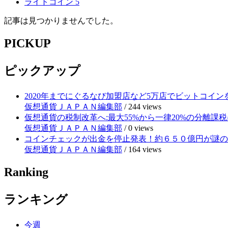
ライトコイン
5
記事は見つかりませんでした。
PICKUP
ピックアップ
2020年までにぐるなび加盟店など5万店でビットコイ
仮想通貨ＪＡＰＡＮ編集部
/
244 views
仮想通貨の税制改革へ:最大55%から一律20%の分離課税
仮想通貨ＪＡＰＡＮ編集部
/
0 views
コインチェックが出金を停止発表！約６５０億円が謎の
仮想通貨ＪＡＰＡＮ編集部
/
164 views
Ranking
ランキング
今週