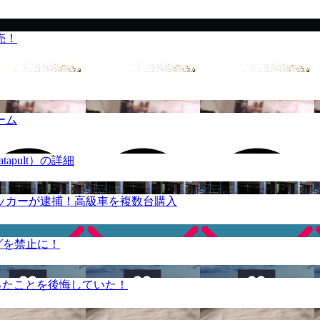
売！
ーム
apult）の詳細
ッカーが逮捕！高級車を複数台購入
グを禁止に！
ったことを後悔していた！