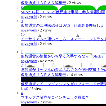
仮想通貨ＪＡＰＡＮ編集部
/
2 views
8
SNSから初！LINEが仮想通貨事業に参入情報動画
noys-yoshi
/
2 views
9
仮想通貨の二段階認証は必須！仕組みを理解しよ
noys-yoshi
/
2 views
10
イーサリアムの凄いところ！スマートコントラク
noys-yoshi
/
2 views
1
仮想通貨の情報をいち早く入手するなら「Slack」
noys-yoshi
/
62 views
2
与沢翼がリップルの資産のみで２０億円突破！そ
仮想通貨ＪＡＰＡＮ編集部
/
14 views
3
仮想通貨マイニングマシンをゼロフィールドが販
kasi2
/
7 views
4
マネックス証券がコインチェック買収？！
noys-yoshi
/
7 views