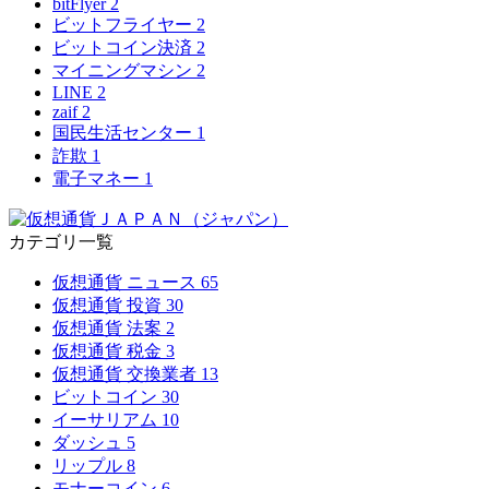
bitFlyer
2
ビットフライヤー
2
ビットコイン決済
2
マイニングマシン
2
LINE
2
zaif
2
国民生活センター
1
詐欺
1
電子マネー
1
カテゴリ一覧
仮想通貨 ニュース
65
仮想通貨 投資
30
仮想通貨 法案
2
仮想通貨 税金
3
仮想通貨 交換業者
13
ビットコイン
30
イーサリアム
10
ダッシュ
5
リップル
8
モナーコイン
6