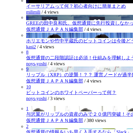
5
イーサリアムって何？初心者向けに簡単まとめ
milimili
/
4 views
6
GREEの田中良和氏。仮想通貨に先行投資しなか
仮想通貨ＪＡＰＡＮ編集部
/
4 views
7
ホリエモンや竹中平蔵氏のビットコインは今後ど
kasi2
/
4 views
8
仮想通貨の二段階認証は必須！仕組みを理解しよ
noys-yoshi
/
4 views
9
リップル（XRP）の逆襲！？？ 運営ノードが過
仮想通貨ＪＡＰＡＮ編集部
/
4 views
10
ビットコインのホワイトペーパーって何？
noys-yoshi
/
3 views
1
与沢翼がリップルの資産のみで２０億円突破！そ
仮想通貨ＪＡＰＡＮ編集部
/
380 views
2
仮想通貨の情報をいち早く入手するなら「Slack」