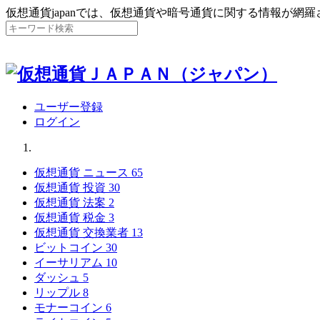
仮想通貨japanでは、仮想通貨や暗号通貨に関する情報が網
ユーザー登録
ログイン
仮想通貨 ニュース
65
仮想通貨 投資
30
仮想通貨 法案
2
仮想通貨 税金
3
仮想通貨 交換業者
13
ビットコイン
30
イーサリアム
10
ダッシュ
5
リップル
8
モナーコイン
6