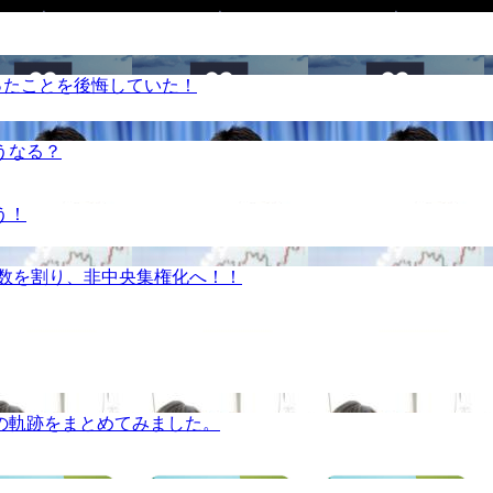
ったことを後悔していた！
うなる？
う！
半数を割り、非中央集権化へ！！
の軌跡をまとめてみました。