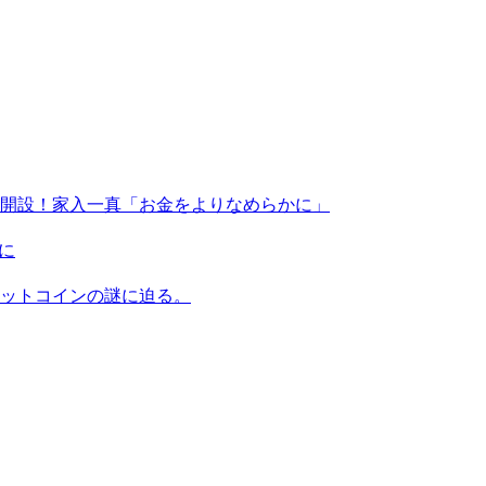
X」を開設！家入一真「お金をよりなめらかに」
に
ビットコインの謎に迫る。