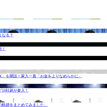
うなる？
売！
REX」を開設！家入一真「お金をよりなめらかに」
10社超が参入！
の軌跡をまとめてみました。