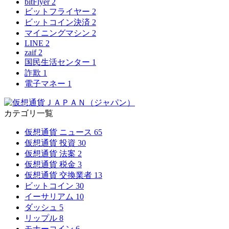
bitFlyer
2
ビットフライヤー
2
ビットコイン決済
2
マイニングマシン
2
LINE
2
zaif
2
国民生活センター
1
詐欺
1
電子マネー
1
カテゴリ一覧
仮想通貨 ニュース
65
仮想通貨 投資
30
仮想通貨 法案
2
仮想通貨 税金
3
仮想通貨 交換業者
13
ビットコイン
30
イーサリアム
10
ダッシュ
5
リップル
8
モナーコイン
6