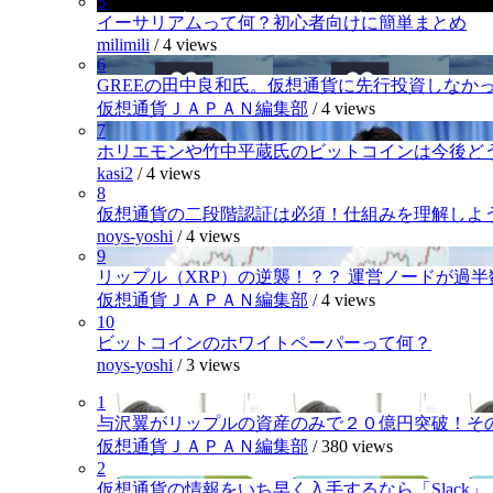
5
イーサリアムって何？初心者向けに簡単まとめ
milimili
/
4 views
6
GREEの田中良和氏。仮想通貨に先行投資しなか
仮想通貨ＪＡＰＡＮ編集部
/
4 views
7
ホリエモンや竹中平蔵氏のビットコインは今後ど
kasi2
/
4 views
8
仮想通貨の二段階認証は必須！仕組みを理解しよ
noys-yoshi
/
4 views
9
リップル（XRP）の逆襲！？？ 運営ノードが過
仮想通貨ＪＡＰＡＮ編集部
/
4 views
10
ビットコインのホワイトペーパーって何？
noys-yoshi
/
3 views
1
与沢翼がリップルの資産のみで２０億円突破！そ
仮想通貨ＪＡＰＡＮ編集部
/
380 views
2
仮想通貨の情報をいち早く入手するなら「Slack」