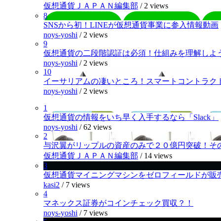
仮想通貨ＪＡＰＡＮ編集部
/
2 views
8
SNSから初！LINEが仮想通貨事業に参入情報動画
noys-yoshi
/
2 views
9
仮想通貨の二段階認証は必須！仕組みを理解しよ
noys-yoshi
/
2 views
10
イーサリアムの凄いところ！スマートコントラク
noys-yoshi
/
2 views
1
仮想通貨の情報をいち早く入手するなら「Slack」
noys-yoshi
/
62 views
2
与沢翼がリップルの資産のみで２０億円突破！そ
仮想通貨ＪＡＰＡＮ編集部
/
14 views
3
仮想通貨マイニングマシンをゼロフィールドが販
kasi2
/
7 views
4
マネックス証券がコインチェック買収？！
noys-yoshi
/
7 views