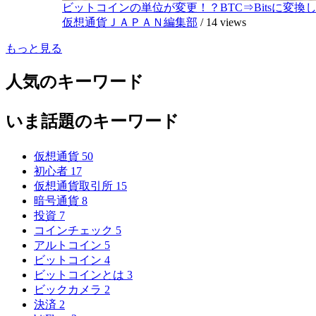
ビットコインの単位が変更！？BTC⇒Bitsに変換し1,
仮想通貨ＪＡＰＡＮ編集部
/
14 views
もっと見る
人気のキーワード
いま話題のキーワード
仮想通貨
50
初心者
17
仮想通貨取引所
15
暗号通貨
8
投資
7
コインチェック
5
アルトコイン
5
ビットコイン
4
ビットコインとは
3
ビックカメラ
2
決済
2