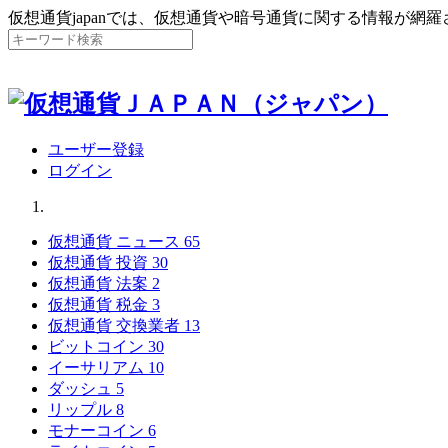
仮想通貨japanでは、仮想通貨や暗号通貨に関する情報が網
ユーザー登録
ログイン
仮想通貨 ニュース
65
仮想通貨 投資
30
仮想通貨 法案
2
仮想通貨 税金
3
仮想通貨 交換業者
13
ビットコイン
30
イーサリアム
10
ダッシュ
5
リップル
8
モナーコイン
6