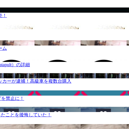
売！
ーム
apult）の詳細
ッカーが逮捕！高級車を複数台購入
グを禁止に！
ったことを後悔していた！