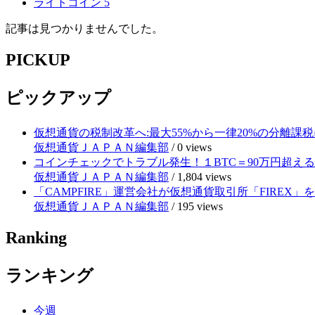
ライトコイン
5
記事は見つかりませんでした。
PICKUP
ピックアップ
仮想通貨の税制改革へ:最大55%から一律20%の分離課税
仮想通貨ＪＡＰＡＮ編集部
/
0 views
コインチェックでトラブル発生！１BTC＝90万円超え
仮想通貨ＪＡＰＡＮ編集部
/
1,804 views
「CAMPFIRE」運営会社が仮想通貨取引所「FIRE
仮想通貨ＪＡＰＡＮ編集部
/
195 views
Ranking
ランキング
今週