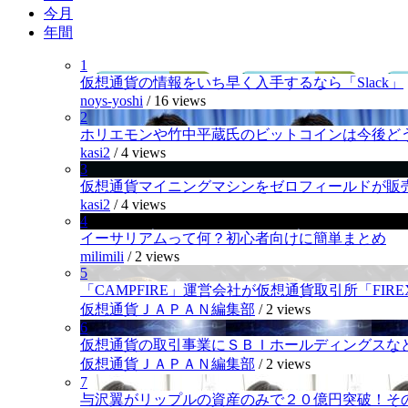
今月
年間
1
仮想通貨の情報をいち早く入手するなら「Slack」
noys-yoshi
/
16 views
2
ホリエモンや竹中平蔵氏のビットコインは今後ど
kasi2
/
4 views
3
仮想通貨マイニングマシンをゼロフィールドが販
kasi2
/
4 views
4
イーサリアムって何？初心者向けに簡単まとめ
milimili
/
2 views
5
「CAMPFIRE」運営会社が仮想通貨取引所「FI
仮想通貨ＪＡＰＡＮ編集部
/
2 views
6
仮想通貨の取引事業にＳＢＩホールディングスなど
仮想通貨ＪＡＰＡＮ編集部
/
2 views
7
与沢翼がリップルの資産のみで２０億円突破！そ