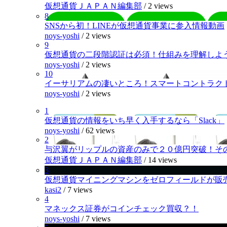
仮想通貨ＪＡＰＡＮ編集部
/
2 views
8
SNSから初！LINEが仮想通貨事業に参入情報動画
noys-yoshi
/
2 views
9
仮想通貨の二段階認証は必須！仕組みを理解しよ
noys-yoshi
/
2 views
10
イーサリアムの凄いところ！スマートコントラク
noys-yoshi
/
2 views
1
仮想通貨の情報をいち早く入手するなら「Slack」
noys-yoshi
/
62 views
2
与沢翼がリップルの資産のみで２０億円突破！そ
仮想通貨ＪＡＰＡＮ編集部
/
14 views
3
仮想通貨マイニングマシンをゼロフィールドが販
kasi2
/
7 views
4
マネックス証券がコインチェック買収？！
noys-yoshi
/
7 views