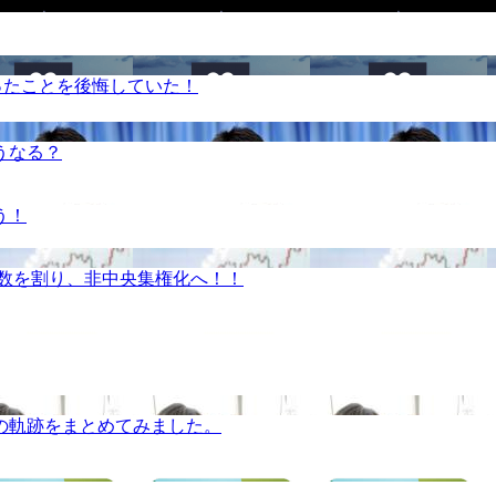
ったことを後悔していた！
うなる？
う！
半数を割り、非中央集権化へ！！
の軌跡をまとめてみました。