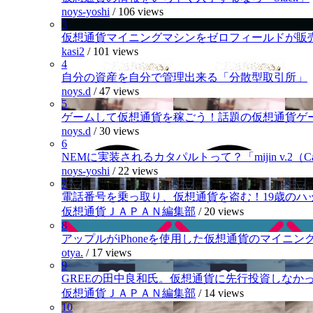
noys-yoshi
/
106 views
3
仮想通貨マイニングマシンをゼロフィールドが販
kasi2
/
101 views
4
自分の資産を自分で管理出来る「分散型取引所」
noys.d
/
47 views
5
ゲームして仮想通貨を稼ごう！話題の仮想通貨ゲ
noys.d
/
30 views
6
NEMに実装されるカタパルトって？「mijin v.2（Cat
noys-yoshi
/
22 views
7
電話番号を乗っ取り、仮想通貨を盗む！19歳のハ
仮想通貨ＪＡＰＡＮ編集部
/
20 views
8
アップルがiPhoneを使用した仮想通貨のマイニン
otya.
/
17 views
9
GREEの田中良和氏。仮想通貨に先行投資しなか
仮想通貨ＪＡＰＡＮ編集部
/
14 views
10