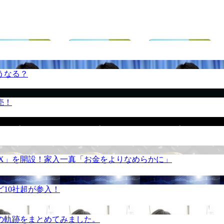
うなる？
売！
REX」を開設！家入一真「お金をよりなめらかに」
10社超が参入！
の軌跡をまとめてみました。