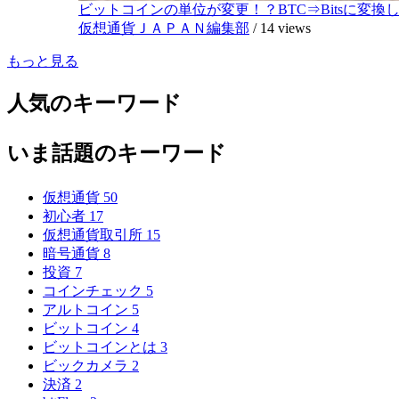
ビットコインの単位が変更！？BTC⇒Bitsに変換し1,
仮想通貨ＪＡＰＡＮ編集部
/
14 views
もっと見る
人気のキーワード
いま話題のキーワード
仮想通貨
50
初心者
17
仮想通貨取引所
15
暗号通貨
8
投資
7
コインチェック
5
アルトコイン
5
ビットコイン
4
ビットコインとは
3
ビックカメラ
2
決済
2