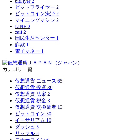
bitFlyer
2
ビットフライヤー
2
ビットコイン決済
2
マイニングマシン
2
LINE
2
zaif
2
国民生活センター
1
詐欺
1
電子マネー
1
カテゴリ一覧
仮想通貨 ニュース
65
仮想通貨 投資
30
仮想通貨 法案
2
仮想通貨 税金
3
仮想通貨 交換業者
13
ビットコイン
30
イーサリアム
10
ダッシュ
5
リップル
8
モナーコイン
6