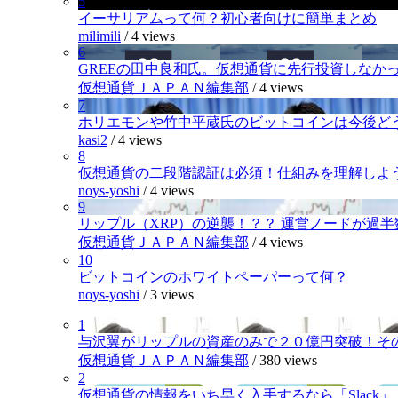
5
イーサリアムって何？初心者向けに簡単まとめ
milimili
/
4 views
6
GREEの田中良和氏。仮想通貨に先行投資しなか
仮想通貨ＪＡＰＡＮ編集部
/
4 views
7
ホリエモンや竹中平蔵氏のビットコインは今後ど
kasi2
/
4 views
8
仮想通貨の二段階認証は必須！仕組みを理解しよ
noys-yoshi
/
4 views
9
リップル（XRP）の逆襲！？？ 運営ノードが過
仮想通貨ＪＡＰＡＮ編集部
/
4 views
10
ビットコインのホワイトペーパーって何？
noys-yoshi
/
3 views
1
与沢翼がリップルの資産のみで２０億円突破！そ
仮想通貨ＪＡＰＡＮ編集部
/
380 views
2
仮想通貨の情報をいち早く入手するなら「Slack」