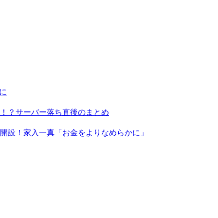
に
る！？サーバー落ち直後のまとめ
X」を開設！家入一真「お金をよりなめらかに」