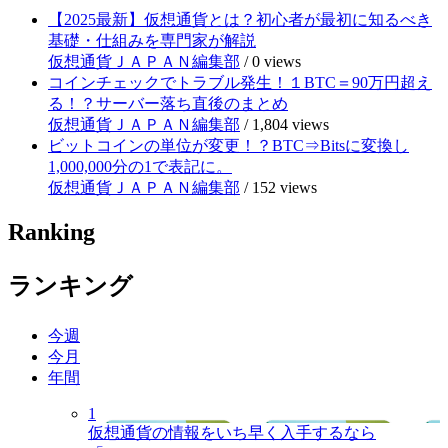
【2025最新】仮想通貨とは？初心者が最初に知るべき
基礎・仕組みを専門家が解説
仮想通貨ＪＡＰＡＮ編集部
/
0 views
コインチェックでトラブル発生！１BTC＝90万円超え
る！？サーバー落ち直後のまとめ
仮想通貨ＪＡＰＡＮ編集部
/
1,804 views
ビットコインの単位が変更！？BTC⇒Bitsに変換し
1,000,000分の1で表記に。
仮想通貨ＪＡＰＡＮ編集部
/
152 views
Ranking
ランキング
今週
今月
年間
1
仮想通貨の情報をいち早く入手するなら