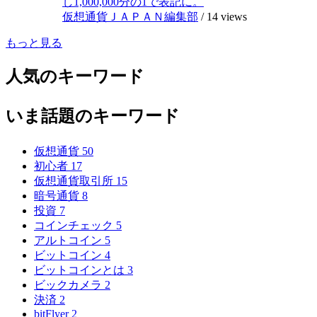
し1,000,000分の1で表記に。
仮想通貨ＪＡＰＡＮ編集部
/
14 views
もっと見る
人気のキーワード
いま話題のキーワード
仮想通貨
50
初心者
17
仮想通貨取引所
15
暗号通貨
8
投資
7
コインチェック
5
アルトコイン
5
ビットコイン
4
ビットコインとは
3
ビックカメラ
2
決済
2
bitFlyer
2