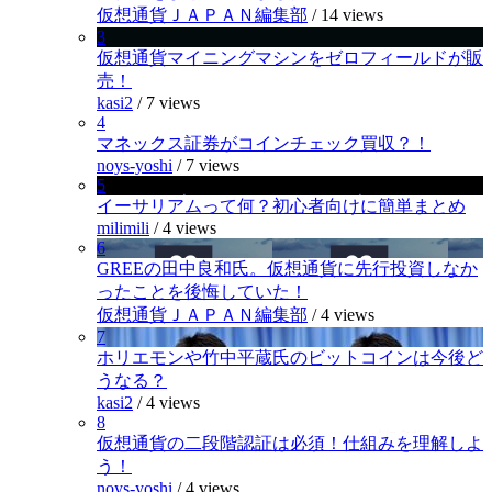
仮想通貨ＪＡＰＡＮ編集部
/
14 views
3
仮想通貨マイニングマシンをゼロフィールドが販
売！
kasi2
/
7 views
4
マネックス証券がコインチェック買収？！
noys-yoshi
/
7 views
5
イーサリアムって何？初心者向けに簡単まとめ
milimili
/
4 views
6
GREEの田中良和氏。仮想通貨に先行投資しなか
ったことを後悔していた！
仮想通貨ＪＡＰＡＮ編集部
/
4 views
7
ホリエモンや竹中平蔵氏のビットコインは今後ど
うなる？
kasi2
/
4 views
8
仮想通貨の二段階認証は必須！仕組みを理解しよ
う！
noys-yoshi
/
4 views