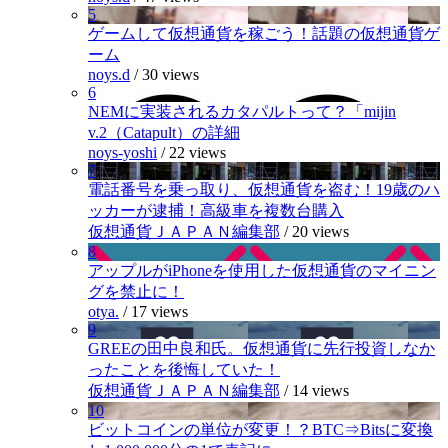
5
ゲームして仮想通貨を稼ごう！話題の仮想通貨ゲ
ーム
noys.d
/
30 views
6
NEMに実装されるカタパルトって？「mijin
v.2（Catapult）の詳細
noys-yoshi
/
22 views
7
電話番号を乗っ取り、仮想通貨を盗む！19歳のハ
ッカーが逮捕！高級車を複数台購入
仮想通貨ＪＡＰＡＮ編集部
/
20 views
8
アップルがiPhoneを使用した仮想通貨のマイニン
グを禁止に！
otya.
/
17 views
9
GREEの田中良和氏。仮想通貨に先行投資しなか
ったことを後悔していた！
仮想通貨ＪＡＰＡＮ編集部
/
14 views
10
ビットコインの単位が変更！？BTC⇒Bitsに変換