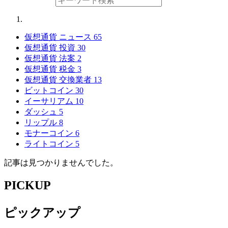
仮想通貨 ニュース
65
仮想通貨 投資
30
仮想通貨 法案
2
仮想通貨 税金
3
仮想通貨 交換業者
13
ビットコイン
30
イーサリアム
10
ダッシュ
5
リップル
8
モナーコイン
6
ライトコイン
5
記事は見つかりませんでした。
PICKUP
ピックアップ