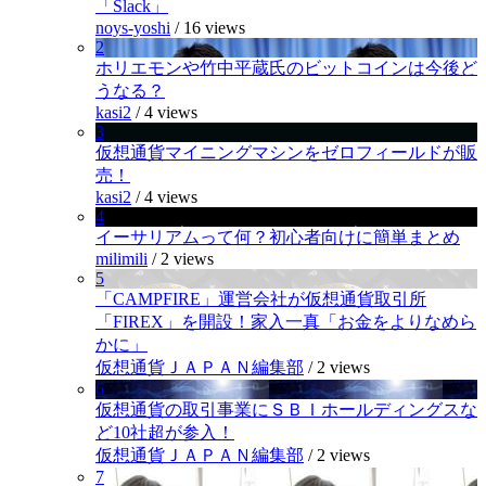
「Slack」
noys-yoshi
/
16 views
2
ホリエモンや竹中平蔵氏のビットコインは今後ど
うなる？
kasi2
/
4 views
3
仮想通貨マイニングマシンをゼロフィールドが販
売！
kasi2
/
4 views
4
イーサリアムって何？初心者向けに簡単まとめ
milimili
/
2 views
5
「CAMPFIRE」運営会社が仮想通貨取引所
「FIREX」を開設！家入一真「お金をよりなめら
かに」
仮想通貨ＪＡＰＡＮ編集部
/
2 views
6
仮想通貨の取引事業にＳＢＩホールディングスな
ど10社超が参入！
仮想通貨ＪＡＰＡＮ編集部
/
2 views
7