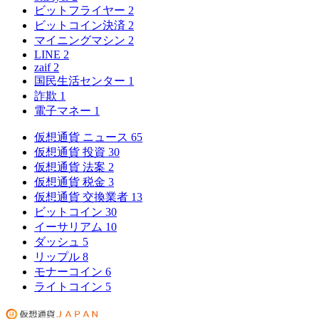
ビットフライヤー
2
ビットコイン決済
2
マイニングマシン
2
LINE
2
zaif
2
国民生活センター
1
詐欺
1
電子マネー
1
仮想通貨 ニュース
65
仮想通貨 投資
30
仮想通貨 法案
2
仮想通貨 税金
3
仮想通貨 交換業者
13
ビットコイン
30
イーサリアム
10
ダッシュ
5
リップル
8
モナーコイン
6
ライトコイン
5