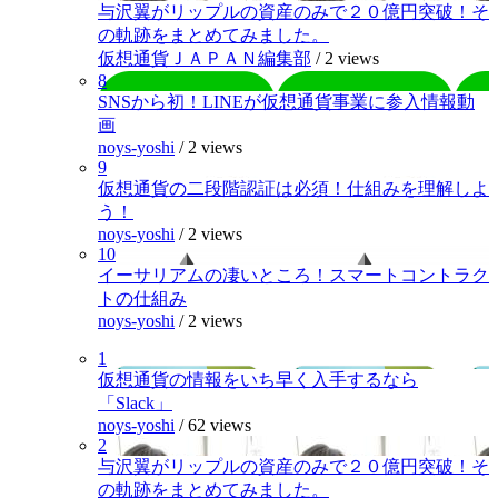
与沢翼がリップルの資産のみで２０億円突破！そ
の軌跡をまとめてみました。
仮想通貨ＪＡＰＡＮ編集部
/
2 views
8
SNSから初！LINEが仮想通貨事業に参入情報動
画
noys-yoshi
/
2 views
9
仮想通貨の二段階認証は必須！仕組みを理解しよ
う！
noys-yoshi
/
2 views
10
イーサリアムの凄いところ！スマートコントラク
トの仕組み
noys-yoshi
/
2 views
1
仮想通貨の情報をいち早く入手するなら
「Slack」
noys-yoshi
/
62 views
2
与沢翼がリップルの資産のみで２０億円突破！そ
の軌跡をまとめてみました。