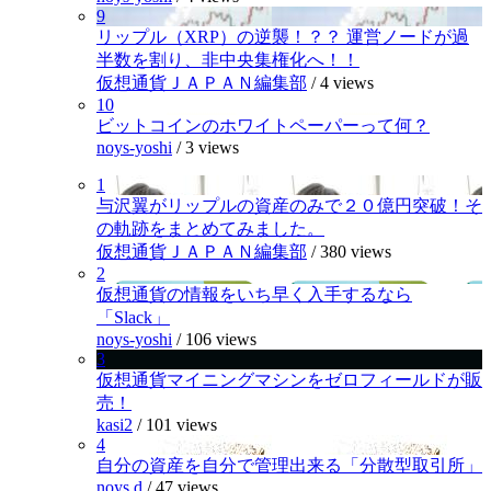
9
リップル（XRP）の逆襲！？？ 運営ノードが過
半数を割り、非中央集権化へ！！
仮想通貨ＪＡＰＡＮ編集部
/
4 views
10
ビットコインのホワイトペーパーって何？
noys-yoshi
/
3 views
1
与沢翼がリップルの資産のみで２０億円突破！そ
の軌跡をまとめてみました。
仮想通貨ＪＡＰＡＮ編集部
/
380 views
2
仮想通貨の情報をいち早く入手するなら
「Slack」
noys-yoshi
/
106 views
3
仮想通貨マイニングマシンをゼロフィールドが販
売！
kasi2
/
101 views
4
自分の資産を自分で管理出来る「分散型取引所」
noys.d
/
47 views