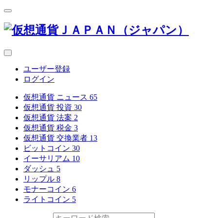
ユーザー登録
ログイン
仮想通貨 ニュース
65
仮想通貨 投資
30
仮想通貨 法案
2
仮想通貨 税金
3
仮想通貨 交換業者
13
ビットコイン
30
イーサリアム
10
ダッシュ
5
リップル
8
モナーコイン
6
ライトコイン
5