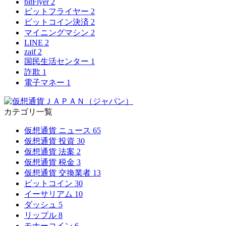
bitFlyer
2
ビットフライヤー
2
ビットコイン決済
2
マイニングマシン
2
LINE
2
zaif
2
国民生活センター
1
詐欺
1
電子マネー
1
カテゴリ一覧
仮想通貨 ニュース
65
仮想通貨 投資
30
仮想通貨 法案
2
仮想通貨 税金
3
仮想通貨 交換業者
13
ビットコイン
30
イーサリアム
10
ダッシュ
5
リップル
8
モナーコイン
6