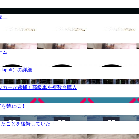
売！
ーム
apult）の詳細
ッカーが逮捕！高級車を複数台購入
グを禁止に！
ったことを後悔していた！