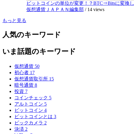
ビットコインの単位が変更！？BTC⇒Bitsに変換し1,
仮想通貨ＪＡＰＡＮ編集部
/
14 views
もっと見る
人気のキーワード
いま話題のキーワード
仮想通貨
50
初心者
17
仮想通貨取引所
15
暗号通貨
8
投資
7
コインチェック
5
アルトコイン
5
ビットコイン
4
ビットコインとは
3
ビックカメラ
2
決済
2