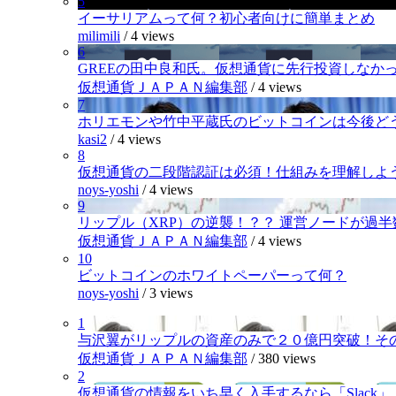
5
イーサリアムって何？初心者向けに簡単まとめ
milimili
/
4 views
6
GREEの田中良和氏。仮想通貨に先行投資しなか
仮想通貨ＪＡＰＡＮ編集部
/
4 views
7
ホリエモンや竹中平蔵氏のビットコインは今後ど
kasi2
/
4 views
8
仮想通貨の二段階認証は必須！仕組みを理解しよ
noys-yoshi
/
4 views
9
リップル（XRP）の逆襲！？？ 運営ノードが過
仮想通貨ＪＡＰＡＮ編集部
/
4 views
10
ビットコインのホワイトペーパーって何？
noys-yoshi
/
3 views
1
与沢翼がリップルの資産のみで２０億円突破！そ
仮想通貨ＪＡＰＡＮ編集部
/
380 views
2
仮想通貨の情報をいち早く入手するなら「Slack」