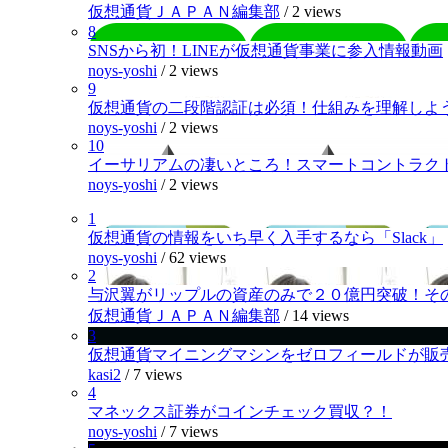
仮想通貨ＪＡＰＡＮ編集部
/
2 views
8
SNSから初！LINEが仮想通貨事業に参入情報動画
noys-yoshi
/
2 views
9
仮想通貨の二段階認証は必須！仕組みを理解しよ
noys-yoshi
/
2 views
10
イーサリアムの凄いところ！スマートコントラク
noys-yoshi
/
2 views
1
仮想通貨の情報をいち早く入手するなら「Slack」
noys-yoshi
/
62 views
2
与沢翼がリップルの資産のみで２０億円突破！そ
仮想通貨ＪＡＰＡＮ編集部
/
14 views
3
仮想通貨マイニングマシンをゼロフィールドが販
kasi2
/
7 views
4
マネックス証券がコインチェック買収？！
noys-yoshi
/
7 views