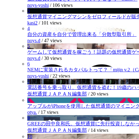
noys-yoshi
/
106 views
3
仮想通貨マイニングマシンをゼロフィールドが販
kasi2
/
101 views
4
自分の資産を自分で管理出来る「分散型取引所」
noys.d
/
47 views
5
ゲームして仮想通貨を稼ごう！話題の仮想通貨ゲ
noys.d
/
30 views
6
NEMに実装されるカタパルトって？「mijin v.2（Cat
noys-yoshi
/
22 views
7
電話番号を乗っ取り、仮想通貨を盗む！19歳のハ
仮想通貨ＪＡＰＡＮ編集部
/
20 views
8
アップルがiPhoneを使用した仮想通貨のマイニン
otya.
/
17 views
9
GREEの田中良和氏。仮想通貨に先行投資しなか
仮想通貨ＪＡＰＡＮ編集部
/
14 views
10