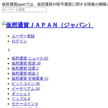
仮想通貨japanでは、仮想通貨や暗号通貨に関する情報が網
ユーザー登録
ログイン
仮想通貨 ニュース
65
仮想通貨 投資
30
仮想通貨 法案
2
仮想通貨 税金
3
仮想通貨 交換業者
13
ビットコイン
30
イーサリアム
10
ダッシュ
5
リップル
8
モナーコイン
6