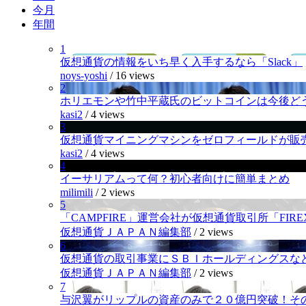
今月
年間
1
仮想通貨の情報をいち早く入手するなら「Slack」
noys-yoshi
/
16 views
2
ホリエモンや竹中平蔵氏のビットコインは今後ど
kasi2
/
4 views
3
仮想通貨マイニングマシンをゼロフィールドが販
kasi2
/
4 views
4
イーサリアムって何？初心者向けに簡単まとめ
milimili
/
2 views
5
「CAMPFIRE」運営会社が仮想通貨取引所「FI
仮想通貨ＪＡＰＡＮ編集部
/
2 views
6
仮想通貨の取引事業にＳＢＩホールディングスなど
仮想通貨ＪＡＰＡＮ編集部
/
2 views
7
与沢翼がリップルの資産のみで２０億円突破！そ