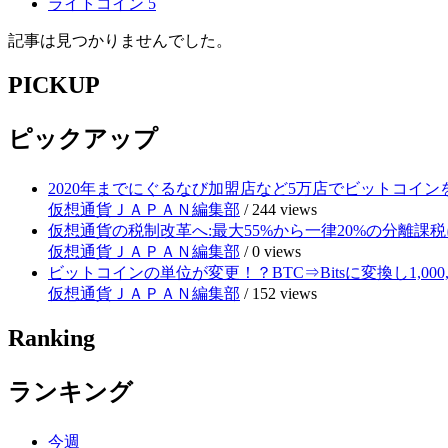
ライトコイン
5
記事は見つかりませんでした。
PICKUP
ピックアップ
2020年までにぐるなび加盟店など5万店でビットコイ
仮想通貨ＪＡＰＡＮ編集部
/
244 views
仮想通貨の税制改革へ:最大55%から一律20%の分離課税
仮想通貨ＪＡＰＡＮ編集部
/
0 views
ビットコインの単位が変更！？BTC⇒Bitsに変換し1,000
仮想通貨ＪＡＰＡＮ編集部
/
152 views
Ranking
ランキング
今週