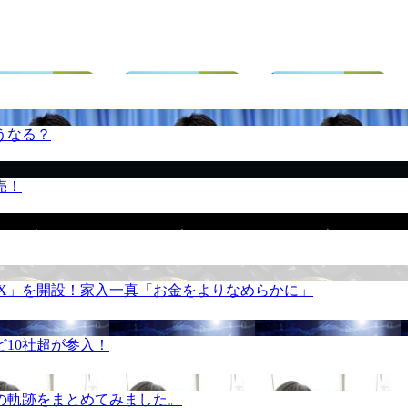
うなる？
売！
REX」を開設！家入一真「お金をよりなめらかに」
10社超が参入！
の軌跡をまとめてみました。