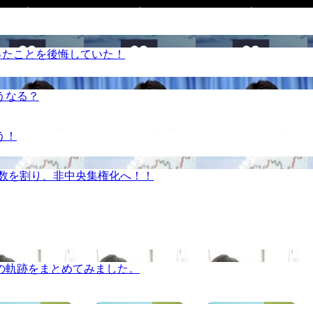
ったことを後悔していた！
うなる？
う！
半数を割り、非中央集権化へ！！
の軌跡をまとめてみました。