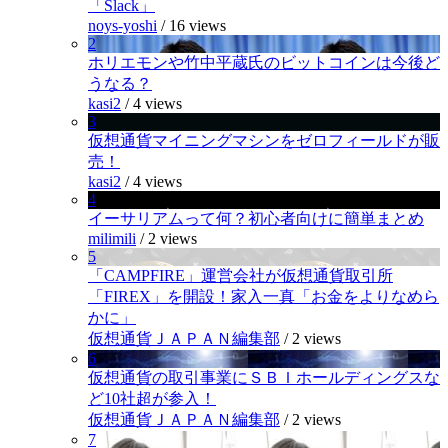
「Slack」
noys-yoshi
/
16 views
2
ホリエモンや竹中平蔵氏のビットコインは今後ど
うなる？
kasi2
/
4 views
3
仮想通貨マイニングマシンをゼロフィールドが販
売！
kasi2
/
4 views
4
イーサリアムって何？初心者向けに簡単まとめ
milimili
/
2 views
5
「CAMPFIRE」運営会社が仮想通貨取引所
「FIREX」を開設！家入一真「お金をよりなめら
かに」
仮想通貨ＪＡＰＡＮ編集部
/
2 views
6
仮想通貨の取引事業にＳＢＩホールディングスな
ど10社超が参入！
仮想通貨ＪＡＰＡＮ編集部
/
2 views
7