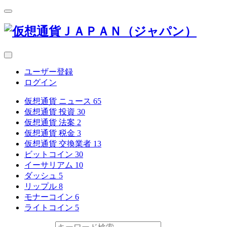
ユーザー登録
ログイン
仮想通貨 ニュース
65
仮想通貨 投資
30
仮想通貨 法案
2
仮想通貨 税金
3
仮想通貨 交換業者
13
ビットコイン
30
イーサリアム
10
ダッシュ
5
リップル
8
モナーコイン
6
ライトコイン
5