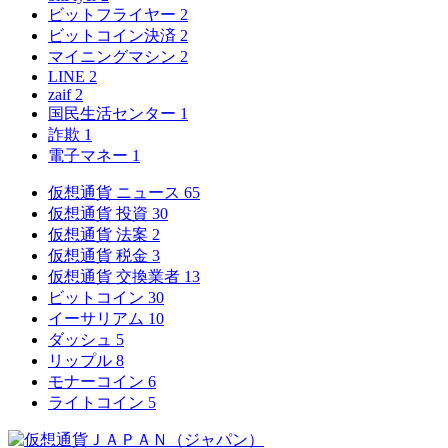
ビットフライヤー
2
ビットコイン決済
2
マイニングマシン
2
LINE
2
zaif
2
国民生活センター
1
詐欺
1
電子マネー
1
仮想通貨 ニュース
65
仮想通貨 投資
30
仮想通貨 法案
2
仮想通貨 税金
3
仮想通貨 交換業者
13
ビットコイン
30
イーサリアム
10
ダッシュ
5
リップル
8
モナーコイン
6
ライトコイン
5