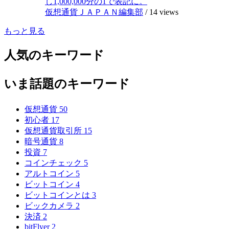
し1,000,000分の1で表記に。
仮想通貨ＪＡＰＡＮ編集部
/
14 views
もっと見る
人気のキーワード
いま話題のキーワード
仮想通貨
50
初心者
17
仮想通貨取引所
15
暗号通貨
8
投資
7
コインチェック
5
アルトコイン
5
ビットコイン
4
ビットコインとは
3
ビックカメラ
2
決済
2
bitFlyer
2