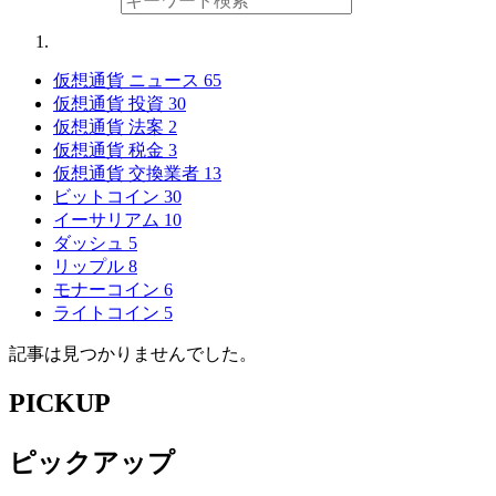
仮想通貨 ニュース
65
仮想通貨 投資
30
仮想通貨 法案
2
仮想通貨 税金
3
仮想通貨 交換業者
13
ビットコイン
30
イーサリアム
10
ダッシュ
5
リップル
8
モナーコイン
6
ライトコイン
5
記事は見つかりませんでした。
PICKUP
ピックアップ