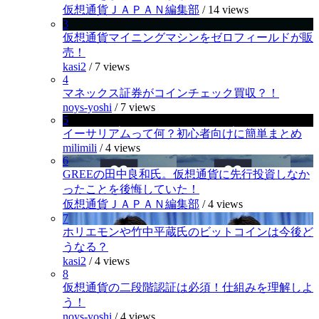
仮想通貨ＪＡＰＡＮ編集部
/
14 views
3
仮想通貨マイニングマシンをゼロフィールドが販
売！
kasi2
/
7 views
4
マネックス証券がコインチェック買収？！
noys-yoshi
/
7 views
5
イーサリアムって何？初心者向けに簡単まとめ
milimili
/
4 views
6
GREEの田中良和氏。仮想通貨に先行投資しなか
ったことを後悔していた！
仮想通貨ＪＡＰＡＮ編集部
/
4 views
7
ホリエモンや竹中平蔵氏のビットコインは今後ど
うなる？
kasi2
/
4 views
8
仮想通貨の二段階認証は必須！仕組みを理解しよ
う！
noys-yoshi
/
4 views