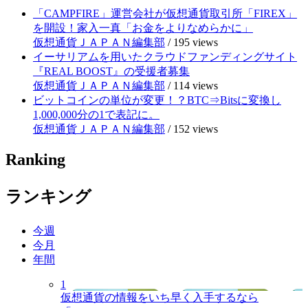
「CAMPFIRE」運営会社が仮想通貨取引所「FIREX」
を開設！家入一真「お金をよりなめらかに」
仮想通貨ＪＡＰＡＮ編集部
/
195 views
イーサリアムを用いたクラウドファンディングサイト
『REAL BOOST』の受援者募集
仮想通貨ＪＡＰＡＮ編集部
/
114 views
ビットコインの単位が変更！？BTC⇒Bitsに変換し
1,000,000分の1で表記に。
仮想通貨ＪＡＰＡＮ編集部
/
152 views
Ranking
ランキング
今週
今月
年間
1
仮想通貨の情報をいち早く入手するなら