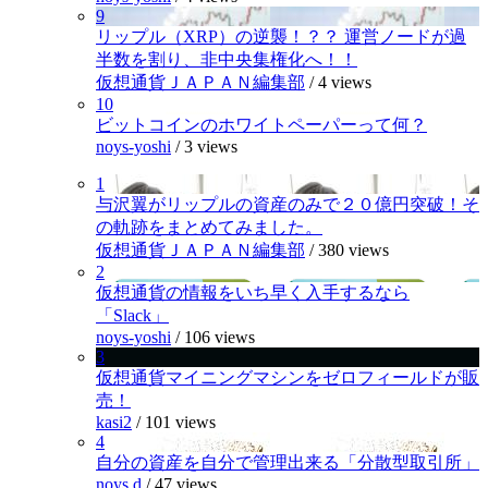
9
リップル（XRP）の逆襲！？？ 運営ノードが過
半数を割り、非中央集権化へ！！
仮想通貨ＪＡＰＡＮ編集部
/
4 views
10
ビットコインのホワイトペーパーって何？
noys-yoshi
/
3 views
1
与沢翼がリップルの資産のみで２０億円突破！そ
の軌跡をまとめてみました。
仮想通貨ＪＡＰＡＮ編集部
/
380 views
2
仮想通貨の情報をいち早く入手するなら
「Slack」
noys-yoshi
/
106 views
3
仮想通貨マイニングマシンをゼロフィールドが販
売！
kasi2
/
101 views
4
自分の資産を自分で管理出来る「分散型取引所」
noys.d
/
47 views