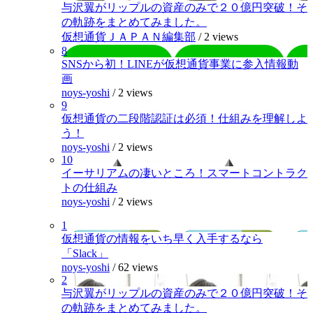
与沢翼がリップルの資産のみで２０億円突破！そ
の軌跡をまとめてみました。
仮想通貨ＪＡＰＡＮ編集部
/
2 views
8
SNSから初！LINEが仮想通貨事業に参入情報動
画
noys-yoshi
/
2 views
9
仮想通貨の二段階認証は必須！仕組みを理解しよ
う！
noys-yoshi
/
2 views
10
イーサリアムの凄いところ！スマートコントラク
トの仕組み
noys-yoshi
/
2 views
1
仮想通貨の情報をいち早く入手するなら
「Slack」
noys-yoshi
/
62 views
2
与沢翼がリップルの資産のみで２０億円突破！そ
の軌跡をまとめてみました。