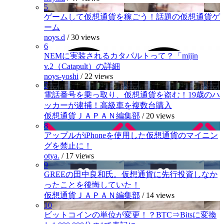
5
ゲームして仮想通貨を稼ごう！話題の仮想通貨ゲ
ーム
noys.d
/
30 views
6
NEMに実装されるカタパルトって？「mijin
v.2（Catapult）の詳細
noys-yoshi
/
22 views
7
電話番号を乗っ取り、仮想通貨を盗む！19歳のハ
ッカーが逮捕！高級車を複数台購入
仮想通貨ＪＡＰＡＮ編集部
/
20 views
8
アップルがiPhoneを使用した仮想通貨のマイニン
グを禁止に！
otya.
/
17 views
9
GREEの田中良和氏。仮想通貨に先行投資しなか
ったことを後悔していた！
仮想通貨ＪＡＰＡＮ編集部
/
14 views
10
ビットコインの単位が変更！？BTC⇒Bitsに変換