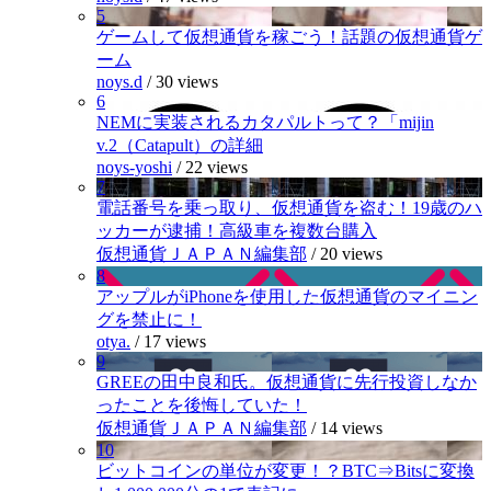
5
ゲームして仮想通貨を稼ごう！話題の仮想通貨ゲ
ーム
noys.d
/
30 views
6
NEMに実装されるカタパルトって？「mijin
v.2（Catapult）の詳細
noys-yoshi
/
22 views
7
電話番号を乗っ取り、仮想通貨を盗む！19歳のハ
ッカーが逮捕！高級車を複数台購入
仮想通貨ＪＡＰＡＮ編集部
/
20 views
8
アップルがiPhoneを使用した仮想通貨のマイニン
グを禁止に！
otya.
/
17 views
9
GREEの田中良和氏。仮想通貨に先行投資しなか
ったことを後悔していた！
仮想通貨ＪＡＰＡＮ編集部
/
14 views
10
ビットコインの単位が変更！？BTC⇒Bitsに変換