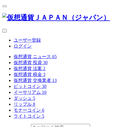
ユーザー登録
ログイン
仮想通貨 ニュース
65
仮想通貨 投資
30
仮想通貨 法案
2
仮想通貨 税金
3
仮想通貨 交換業者
13
ビットコイン
30
イーサリアム
10
ダッシュ
5
リップル
8
モナーコイン
6
ライトコイン
5