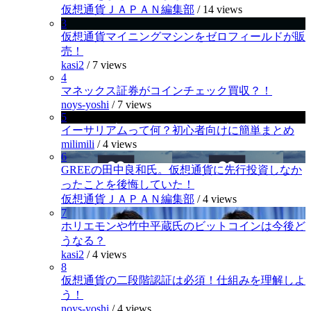
仮想通貨ＪＡＰＡＮ編集部
/
14 views
3
仮想通貨マイニングマシンをゼロフィールドが販
売！
kasi2
/
7 views
4
マネックス証券がコインチェック買収？！
noys-yoshi
/
7 views
5
イーサリアムって何？初心者向けに簡単まとめ
milimili
/
4 views
6
GREEの田中良和氏。仮想通貨に先行投資しなか
ったことを後悔していた！
仮想通貨ＪＡＰＡＮ編集部
/
4 views
7
ホリエモンや竹中平蔵氏のビットコインは今後ど
うなる？
kasi2
/
4 views
8
仮想通貨の二段階認証は必須！仕組みを理解しよ
う！
noys-yoshi
/
4 views