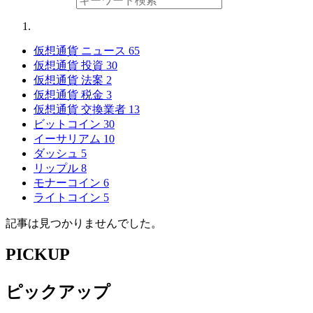
仮想通貨 ニュース
65
仮想通貨 投資
30
仮想通貨 法案
2
仮想通貨 税金
3
仮想通貨 交換業者
13
ビットコイン
30
イーサリアム
10
ダッシュ
5
リップル
8
モナーコイン
6
ライトコイン
5
記事は見つかりませんでした。
PICKUP
ピックアップ