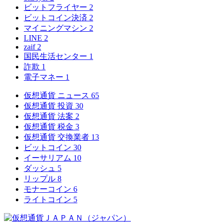
ビットフライヤー
2
ビットコイン決済
2
マイニングマシン
2
LINE
2
zaif
2
国民生活センター
1
詐欺
1
電子マネー
1
仮想通貨 ニュース
65
仮想通貨 投資
30
仮想通貨 法案
2
仮想通貨 税金
3
仮想通貨 交換業者
13
ビットコイン
30
イーサリアム
10
ダッシュ
5
リップル
8
モナーコイン
6
ライトコイン
5