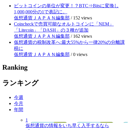
ビットコインの単位が変更！？BTC⇒Bitsに変換し
1,000,000分の1で表記に。
仮想通貨ＪＡＰＡＮ編集部
/
152 views
Coincheckで売買可能なオルトコインに「NEM」
「Litecoin」「DASH」の３種が追加
仮想通貨ＪＡＰＡＮ編集部
/
162 views
仮想通貨の税制改革へ:最大55%から一律20%の分離課
税に
仮想通貨ＪＡＰＡＮ編集部
/
0 views
Ranking
ランキング
今週
今月
年間
1
仮想通貨の情報をいち早く入手するなら