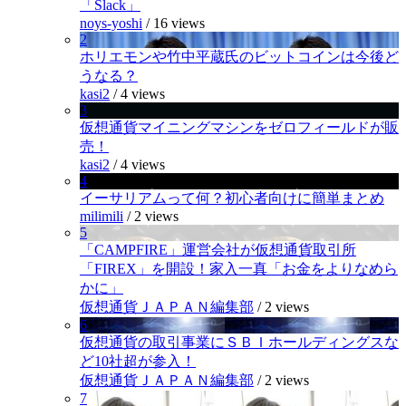
「Slack」
noys-yoshi
/
16 views
2
ホリエモンや竹中平蔵氏のビットコインは今後ど
うなる？
kasi2
/
4 views
3
仮想通貨マイニングマシンをゼロフィールドが販
売！
kasi2
/
4 views
4
イーサリアムって何？初心者向けに簡単まとめ
milimili
/
2 views
5
「CAMPFIRE」運営会社が仮想通貨取引所
「FIREX」を開設！家入一真「お金をよりなめら
かに」
仮想通貨ＪＡＰＡＮ編集部
/
2 views
6
仮想通貨の取引事業にＳＢＩホールディングスな
ど10社超が参入！
仮想通貨ＪＡＰＡＮ編集部
/
2 views
7