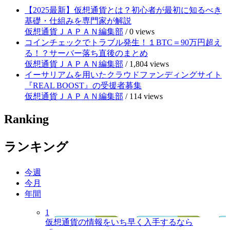
【2025最新】仮想通貨とは？初心者が最初に知るべき
基礎・仕組みを専門家が解説
仮想通貨ＪＡＰＡＮ編集部
/
0 views
コインチェックでトラブル発生！１BTC＝90万円超え
る！？サーバー落ち直後のまとめ
仮想通貨ＪＡＰＡＮ編集部
/
1,804 views
イーサリアムを用いたクラウドファンディングサイト
『REAL BOOST』の受援者募集
仮想通貨ＪＡＰＡＮ編集部
/
114 views
Ranking
ランキング
今週
今月
年間
1
仮想通貨の情報をいち早く入手するなら