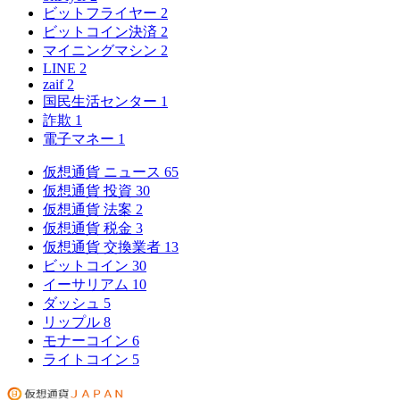
ビットフライヤー
2
ビットコイン決済
2
マイニングマシン
2
LINE
2
zaif
2
国民生活センター
1
詐欺
1
電子マネー
1
仮想通貨 ニュース
65
仮想通貨 投資
30
仮想通貨 法案
2
仮想通貨 税金
3
仮想通貨 交換業者
13
ビットコイン
30
イーサリアム
10
ダッシュ
5
リップル
8
モナーコイン
6
ライトコイン
5