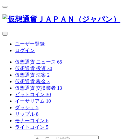
ユーザー登録
ログイン
仮想通貨 ニュース
65
仮想通貨 投資
30
仮想通貨 法案
2
仮想通貨 税金
3
仮想通貨 交換業者
13
ビットコイン
30
イーサリアム
10
ダッシュ
5
リップル
8
モナーコイン
6
ライトコイン
5