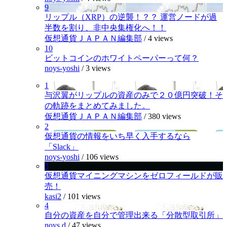
9
リップル（XRP）の逆襲！？？ 運営ノードが過
半数を割り、非中央集権化へ！！
仮想通貨ＪＡＰＡＮ編集部
/
4 views
10
ビットコインのホワイトペーパーって何？
noys-yoshi
/
3 views
1
与沢翼がリップルの資産のみで２０億円突破！そ
の軌跡をまとめてみました。
仮想通貨ＪＡＰＡＮ編集部
/
380 views
2
仮想通貨の情報をいち早く入手するなら
「Slack」
noys-yoshi
/
106 views
3
仮想通貨マイニングマシンをゼロフィールドが販
売！
kasi2
/
101 views
4
自分の資産を自分で管理出来る「分散型取引所」
noys.d
/
47 views