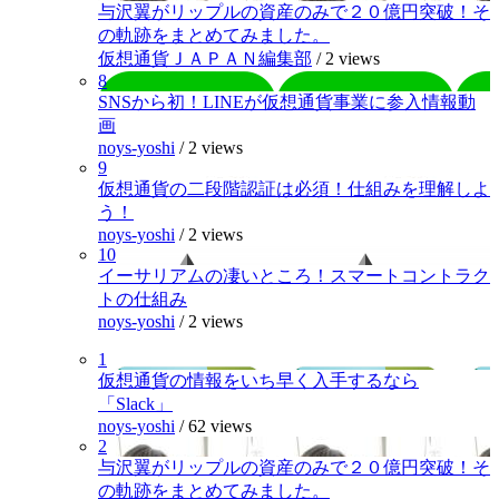
与沢翼がリップルの資産のみで２０億円突破！そ
の軌跡をまとめてみました。
仮想通貨ＪＡＰＡＮ編集部
/
2 views
8
SNSから初！LINEが仮想通貨事業に参入情報動
画
noys-yoshi
/
2 views
9
仮想通貨の二段階認証は必須！仕組みを理解しよ
う！
noys-yoshi
/
2 views
10
イーサリアムの凄いところ！スマートコントラク
トの仕組み
noys-yoshi
/
2 views
1
仮想通貨の情報をいち早く入手するなら
「Slack」
noys-yoshi
/
62 views
2
与沢翼がリップルの資産のみで２０億円突破！そ
の軌跡をまとめてみました。