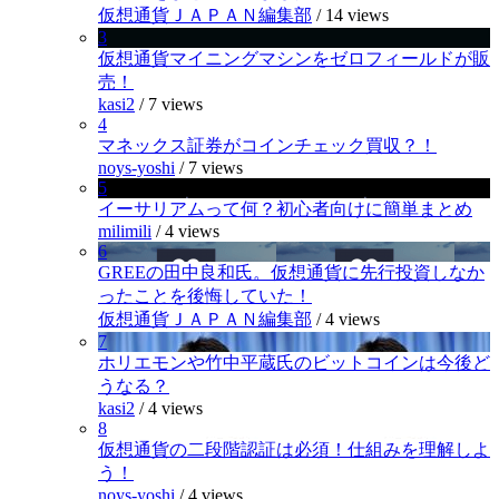
仮想通貨ＪＡＰＡＮ編集部
/
14 views
3
仮想通貨マイニングマシンをゼロフィールドが販
売！
kasi2
/
7 views
4
マネックス証券がコインチェック買収？！
noys-yoshi
/
7 views
5
イーサリアムって何？初心者向けに簡単まとめ
milimili
/
4 views
6
GREEの田中良和氏。仮想通貨に先行投資しなか
ったことを後悔していた！
仮想通貨ＪＡＰＡＮ編集部
/
4 views
7
ホリエモンや竹中平蔵氏のビットコインは今後ど
うなる？
kasi2
/
4 views
8
仮想通貨の二段階認証は必須！仕組みを理解しよ
う！
noys-yoshi
/
4 views