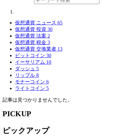
仮想通貨 ニュース
65
仮想通貨 投資
30
仮想通貨 法案
2
仮想通貨 税金
3
仮想通貨 交換業者
13
ビットコイン
30
イーサリアム
10
ダッシュ
5
リップル
8
モナーコイン
6
ライトコイン
5
記事は見つかりませんでした。
PICKUP
ピックアップ