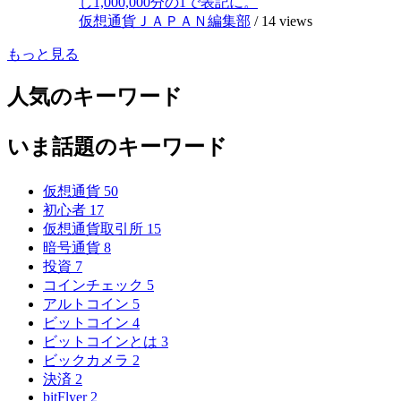
し1,000,000分の1で表記に。
仮想通貨ＪＡＰＡＮ編集部
/
14 views
もっと見る
人気のキーワード
いま話題のキーワード
仮想通貨
50
初心者
17
仮想通貨取引所
15
暗号通貨
8
投資
7
コインチェック
5
アルトコイン
5
ビットコイン
4
ビットコインとは
3
ビックカメラ
2
決済
2
bitFlyer
2