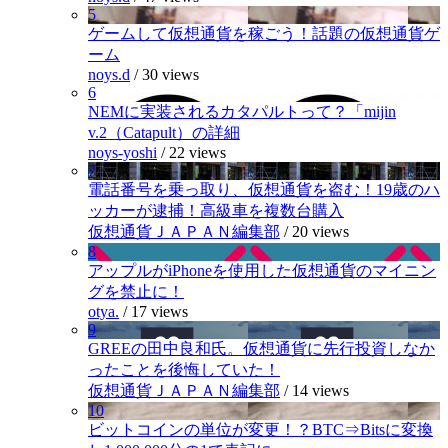
5
ゲームして仮想通貨を稼ごう！話題の仮想通貨ゲ
ーム
noys.d
/
30 views
6
NEMに実装されるカタパルトって？「mijin
v.2（Catapult）の詳細
noys-yoshi
/
22 views
7
電話番号を乗っ取り、仮想通貨を盗む！19歳のハ
ッカーが逮捕！高級車を複数台購入
仮想通貨ＪＡＰＡＮ編集部
/
20 views
8
アップルがiPhoneを使用した仮想通貨のマイニン
グを禁止に！
otya.
/
17 views
9
GREEの田中良和氏。仮想通貨に先行投資しなか
ったことを後悔していた！
仮想通貨ＪＡＰＡＮ編集部
/
14 views
10
ビットコインの単位が変更！？BTC⇒Bitsに変換