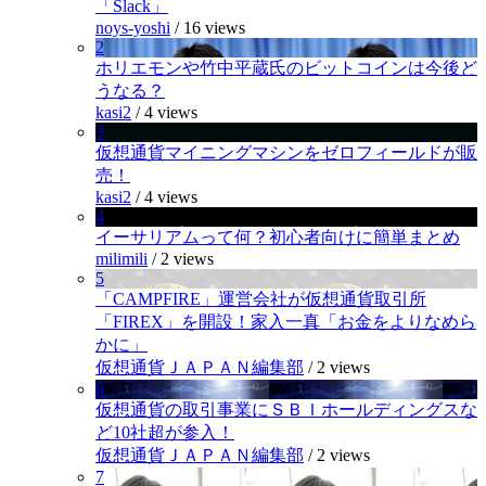
「Slack」
noys-yoshi
/
16 views
2
ホリエモンや竹中平蔵氏のビットコインは今後ど
うなる？
kasi2
/
4 views
3
仮想通貨マイニングマシンをゼロフィールドが販
売！
kasi2
/
4 views
4
イーサリアムって何？初心者向けに簡単まとめ
milimili
/
2 views
5
「CAMPFIRE」運営会社が仮想通貨取引所
「FIREX」を開設！家入一真「お金をよりなめら
かに」
仮想通貨ＪＡＰＡＮ編集部
/
2 views
6
仮想通貨の取引事業にＳＢＩホールディングスな
ど10社超が参入！
仮想通貨ＪＡＰＡＮ編集部
/
2 views
7