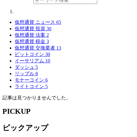
仮想通貨 ニュース
65
仮想通貨 投資
30
仮想通貨 法案
2
仮想通貨 税金
3
仮想通貨 交換業者
13
ビットコイン
30
イーサリアム
10
ダッシュ
5
リップル
8
モナーコイン
6
ライトコイン
5
記事は見つかりませんでした。
PICKUP
ピックアップ