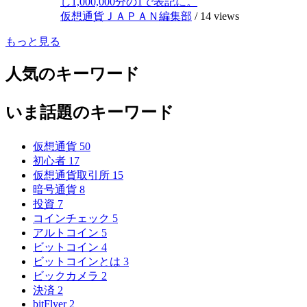
し1,000,000分の1で表記に。
仮想通貨ＪＡＰＡＮ編集部
/
14 views
もっと見る
人気のキーワード
いま話題のキーワード
仮想通貨
50
初心者
17
仮想通貨取引所
15
暗号通貨
8
投資
7
コインチェック
5
アルトコイン
5
ビットコイン
4
ビットコインとは
3
ビックカメラ
2
決済
2
bitFlyer
2