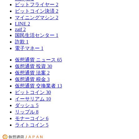
ビットフライヤー
2
ビットコイン決済
2
マイニングマシン
2
LINE
2
zaif
2
国民生活センター
1
詐欺
1
電子マネー
1
仮想通貨 ニュース
65
仮想通貨 投資
30
仮想通貨 法案
2
仮想通貨 税金
3
仮想通貨 交換業者
13
ビットコイン
30
イーサリアム
10
ダッシュ
5
リップル
8
モナーコイン
6
ライトコイン
5