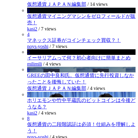
仮想通貨ＪＡＰＡＮ編集部
/
14 views
3
仮想通貨マイニングマシンをゼロフィールドが販
売！
kasi2
/
7 views
4
マネックス証券がコインチェック買収？！
noys-yoshi
/
7 views
5
イーサリアムって何？初心者向けに簡単まとめ
milimili
/
4 views
6
GREEの田中良和氏。仮想通貨に先行投資しなか
ったことを後悔していた！
仮想通貨ＪＡＰＡＮ編集部
/
4 views
7
ホリエモンや竹中平蔵氏のビットコインは今後ど
うなる？
kasi2
/
4 views
8
仮想通貨の二段階認証は必須！仕組みを理解しよ
う！
noys-yoshi
/
4 views