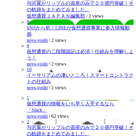
与沢翼がリップルの資産のみで２０億円突破！そ
の軌跡をまとめてみました。
仮想通貨ＪＡＰＡＮ編集部
/
2 views
8
SNSから初！LINEが仮想通貨事業に参入情報動
画
noys-yoshi
/
2 views
9
仮想通貨の二段階認証は必須！仕組みを理解しよ
う！
noys-yoshi
/
2 views
10
イーサリアムの凄いところ！スマートコントラク
トの仕組み
noys-yoshi
/
2 views
1
仮想通貨の情報をいち早く入手するなら
「Slack」
noys-yoshi
/
62 views
2
与沢翼がリップルの資産のみで２０億円突破！そ
の軌跡をまとめてみました。