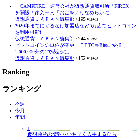
「CAMPFIRE」運営会社が仮想通貨取引所「FIREX」
を開設！家入一真「お金をよりなめらかに」
仮想通貨ＪＡＰＡＮ編集部
/
195 views
2020年までにぐるなび加盟店など5万店でビットコイン
を利用可能に！
仮想通貨ＪＡＰＡＮ編集部
/
244 views
ビットコインの単位が変更！？BTC⇒Bitsに変換し
1,000,000分の1で表記に。
仮想通貨ＪＡＰＡＮ編集部
/
152 views
Ranking
ランキング
今週
今月
年間
1
仮想通貨の情報をいち早く入手するなら