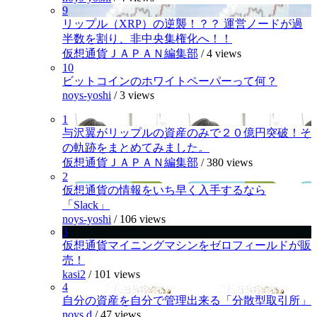
9
リップル（XRP）の逆襲！？？ 運営ノードが過
半数を割り、非中央集権化へ！！
仮想通貨ＪＡＰＡＮ編集部
/
4 views
10
ビットコインのホワイトペーパーって何？
noys-yoshi
/
3 views
1
与沢翼がリップルの資産のみで２０億円突破！そ
の軌跡をまとめてみました。
仮想通貨ＪＡＰＡＮ編集部
/
380 views
2
仮想通貨の情報をいち早く入手するなら
「Slack」
noys-yoshi
/
106 views
3
仮想通貨マイニングマシンをゼロフィールドが販
売！
kasi2
/
101 views
4
自分の資産を自分で管理出来る「分散型取引所」
noys.d
/
47 views