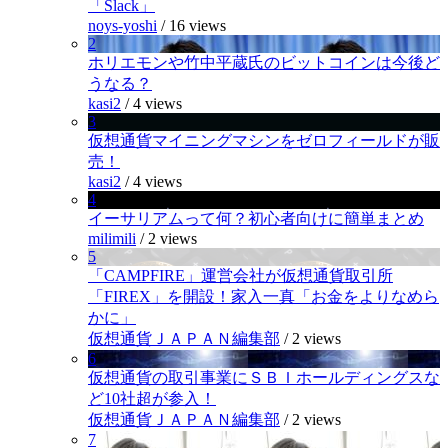
「Slack」
noys-yoshi
/
16 views
2
ホリエモンや竹中平蔵氏のビットコインは今後ど
うなる？
kasi2
/
4 views
3
仮想通貨マイニングマシンをゼロフィールドが販
売！
kasi2
/
4 views
4
イーサリアムって何？初心者向けに簡単まとめ
milimili
/
2 views
5
「CAMPFIRE」運営会社が仮想通貨取引所
「FIREX」を開設！家入一真「お金をよりなめら
かに」
仮想通貨ＪＡＰＡＮ編集部
/
2 views
6
仮想通貨の取引事業にＳＢＩホールディングスな
ど10社超が参入！
仮想通貨ＪＡＰＡＮ編集部
/
2 views
7