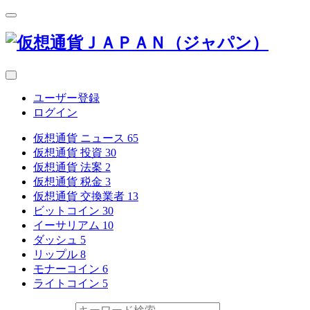
ユーザー登録
ログイン
仮想通貨 ニュース
65
仮想通貨 投資
30
仮想通貨 法案
2
仮想通貨 税金
3
仮想通貨 交換業者
13
ビットコイン
30
イーサリアム
10
ダッシュ
5
リップル
8
モナーコイン
6
ライトコイン
5