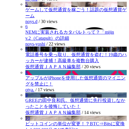
5
ゲームして仮想通貨を稼ごう！話題の仮想通貨ゲ
ーム
noys.d
/
30 views
6
NEMに実装されるカタパルトって？「mijin
v.2（Catapult）の詳細
noys-yoshi
/
22 views
7
電話番号を乗っ取り、仮想通貨を盗む！19歳のハ
ッカーが逮捕！高級車を複数台購入
仮想通貨ＪＡＰＡＮ編集部
/
20 views
8
アップルがiPhoneを使用した仮想通貨のマイニン
グを禁止に！
otya.
/
17 views
9
GREEの田中良和氏。仮想通貨に先行投資しなか
ったことを後悔していた！
仮想通貨ＪＡＰＡＮ編集部
/
14 views
10
ビットコインの単位が変更！？BTC⇒Bitsに変換