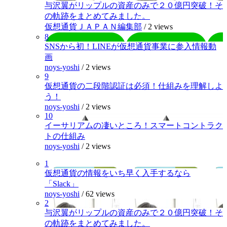
与沢翼がリップルの資産のみで２０億円突破！そ
の軌跡をまとめてみました。
仮想通貨ＪＡＰＡＮ編集部
/
2 views
8
SNSから初！LINEが仮想通貨事業に参入情報動
画
noys-yoshi
/
2 views
9
仮想通貨の二段階認証は必須！仕組みを理解しよ
う！
noys-yoshi
/
2 views
10
イーサリアムの凄いところ！スマートコントラク
トの仕組み
noys-yoshi
/
2 views
1
仮想通貨の情報をいち早く入手するなら
「Slack」
noys-yoshi
/
62 views
2
与沢翼がリップルの資産のみで２０億円突破！そ
の軌跡をまとめてみました。