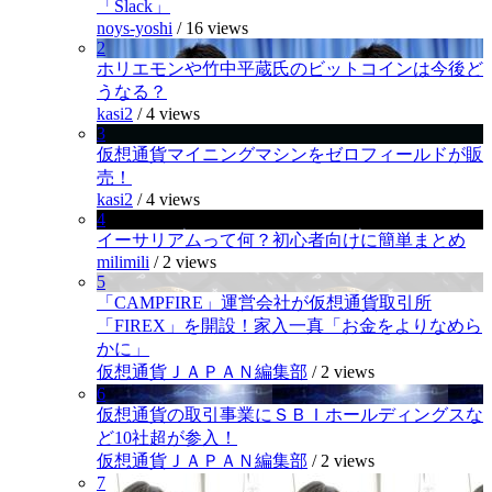
「Slack」
noys-yoshi
/
16 views
2
ホリエモンや竹中平蔵氏のビットコインは今後ど
うなる？
kasi2
/
4 views
3
仮想通貨マイニングマシンをゼロフィールドが販
売！
kasi2
/
4 views
4
イーサリアムって何？初心者向けに簡単まとめ
milimili
/
2 views
5
「CAMPFIRE」運営会社が仮想通貨取引所
「FIREX」を開設！家入一真「お金をよりなめら
かに」
仮想通貨ＪＡＰＡＮ編集部
/
2 views
6
仮想通貨の取引事業にＳＢＩホールディングスな
ど10社超が参入！
仮想通貨ＪＡＰＡＮ編集部
/
2 views
7