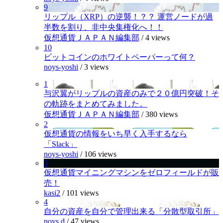
9
リップル（XRP）の逆襲！？？ 運営ノードが過
半数を割り、非中央集権化へ！！
仮想通貨ＪＡＰＡＮ編集部
/
4 views
10
ビットコインのホワイトペーパーって何？
noys-yoshi
/
3 views
1
与沢翼がリップルの資産のみで２０億円突破！そ
の軌跡をまとめてみました。
仮想通貨ＪＡＰＡＮ編集部
/
380 views
2
仮想通貨の情報をいち早く入手するなら
「Slack」
noys-yoshi
/
106 views
3
仮想通貨マイニングマシンをゼロフィールドが販
売！
kasi2
/
101 views
4
自分の資産を自分で管理出来る「分散型取引所」
noys.d
/
47 views