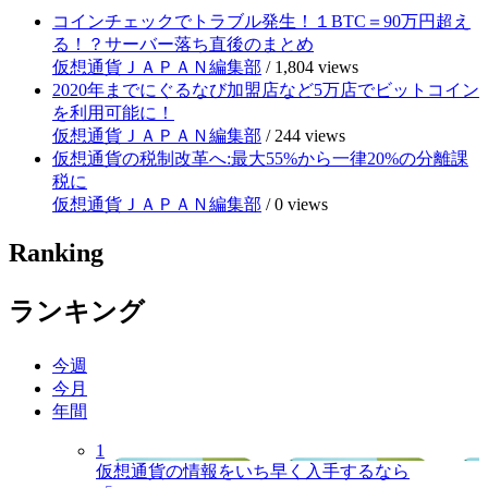
コインチェックでトラブル発生！１BTC＝90万円超え
る！？サーバー落ち直後のまとめ
仮想通貨ＪＡＰＡＮ編集部
/
1,804 views
2020年までにぐるなび加盟店など5万店でビットコイン
を利用可能に！
仮想通貨ＪＡＰＡＮ編集部
/
244 views
仮想通貨の税制改革へ:最大55%から一律20%の分離課
税に
仮想通貨ＪＡＰＡＮ編集部
/
0 views
Ranking
ランキング
今週
今月
年間
1
仮想通貨の情報をいち早く入手するなら