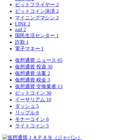
ビットフライヤー
2
ビットコイン決済
2
マイニングマシン
2
LINE
2
zaif
2
国民生活センター
1
詐欺
1
電子マネー
1
仮想通貨 ニュース
65
仮想通貨 投資
30
仮想通貨 法案
2
仮想通貨 税金
3
仮想通貨 交換業者
13
ビットコイン
30
イーサリアム
10
ダッシュ
5
リップル
8
モナーコイン
6
ライトコイン
5