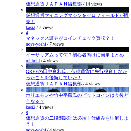
仮想通貨ＪＡＰＡＮ編集部
/
14 views
3
仮想通貨マイニングマシンをゼロフィールドが販
売！
kasi2
/
7 views
4
マネックス証券がコインチェック買収？！
noys-yoshi
/
7 views
5
イーサリアムって何？初心者向けに簡単まとめ
milimili
/
4 views
6
GREEの田中良和氏。仮想通貨に先行投資しなか
ったことを後悔していた！
仮想通貨ＪＡＰＡＮ編集部
/
4 views
7
ホリエモンや竹中平蔵氏のビットコインは今後ど
うなる？
kasi2
/
4 views
8
仮想通貨の二段階認証は必須！仕組みを理解しよ
う！
noys-yoshi
/
4 views