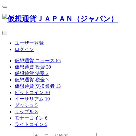
ユーザー登録
ログイン
仮想通貨 ニュース
65
仮想通貨 投資
30
仮想通貨 法案
2
仮想通貨 税金
3
仮想通貨 交換業者
13
ビットコイン
30
イーサリアム
10
ダッシュ
5
リップル
8
モナーコイン
6
ライトコイン
5