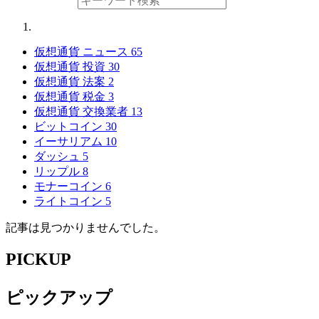
仮想通貨 ニュース
65
仮想通貨 投資
30
仮想通貨 法案
2
仮想通貨 税金
3
仮想通貨 交換業者
13
ビットコイン
30
イーサリアム
10
ダッシュ
5
リップル
8
モナーコイン
6
ライトコイン
5
記事は見つかりませんでした。
PICKUP
ピックアップ