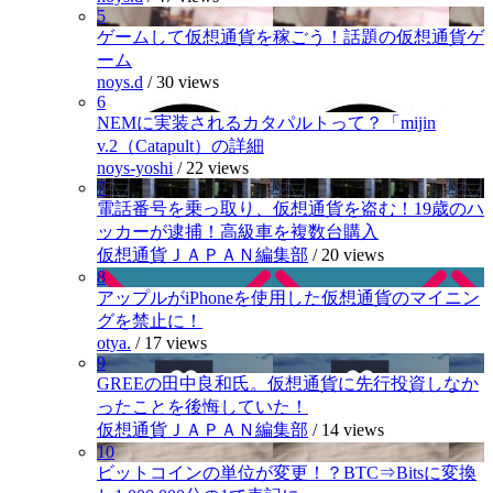
5
ゲームして仮想通貨を稼ごう！話題の仮想通貨ゲ
ーム
noys.d
/
30 views
6
NEMに実装されるカタパルトって？「mijin
v.2（Catapult）の詳細
noys-yoshi
/
22 views
7
電話番号を乗っ取り、仮想通貨を盗む！19歳のハ
ッカーが逮捕！高級車を複数台購入
仮想通貨ＪＡＰＡＮ編集部
/
20 views
8
アップルがiPhoneを使用した仮想通貨のマイニン
グを禁止に！
otya.
/
17 views
9
GREEの田中良和氏。仮想通貨に先行投資しなか
ったことを後悔していた！
仮想通貨ＪＡＰＡＮ編集部
/
14 views
10
ビットコインの単位が変更！？BTC⇒Bitsに変換