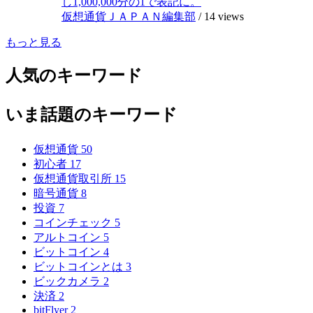
し1,000,000分の1で表記に。
仮想通貨ＪＡＰＡＮ編集部
/
14 views
もっと見る
人気のキーワード
いま話題のキーワード
仮想通貨
50
初心者
17
仮想通貨取引所
15
暗号通貨
8
投資
7
コインチェック
5
アルトコイン
5
ビットコイン
4
ビットコインとは
3
ビックカメラ
2
決済
2
bitFlyer
2