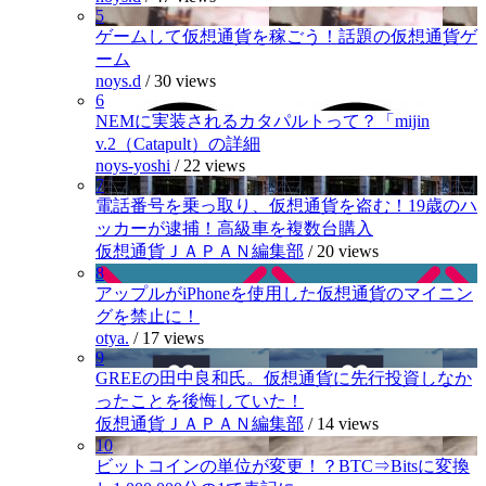
5
ゲームして仮想通貨を稼ごう！話題の仮想通貨ゲ
ーム
noys.d
/
30 views
6
NEMに実装されるカタパルトって？「mijin
v.2（Catapult）の詳細
noys-yoshi
/
22 views
7
電話番号を乗っ取り、仮想通貨を盗む！19歳のハ
ッカーが逮捕！高級車を複数台購入
仮想通貨ＪＡＰＡＮ編集部
/
20 views
8
アップルがiPhoneを使用した仮想通貨のマイニン
グを禁止に！
otya.
/
17 views
9
GREEの田中良和氏。仮想通貨に先行投資しなか
ったことを後悔していた！
仮想通貨ＪＡＰＡＮ編集部
/
14 views
10
ビットコインの単位が変更！？BTC⇒Bitsに変換