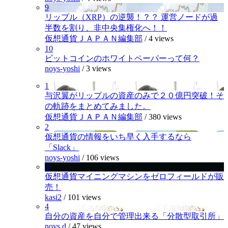
9
リップル（XRP）の逆襲！？？ 運営ノードが過
半数を割り、非中央集権化へ！！
仮想通貨ＪＡＰＡＮ編集部
/
4 views
10
ビットコインのホワイトペーパーって何？
noys-yoshi
/
3 views
1
与沢翼がリップルの資産のみで２０億円突破！そ
の軌跡をまとめてみました。
仮想通貨ＪＡＰＡＮ編集部
/
380 views
2
仮想通貨の情報をいち早く入手するなら
「Slack」
noys-yoshi
/
106 views
3
仮想通貨マイニングマシンをゼロフィールドが販
売！
kasi2
/
101 views
4
自分の資産を自分で管理出来る「分散型取引所」
noys.d
/
47 views