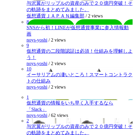
与沢翼がリップルの資産のみで２０億円突破！そ
の軌跡をまとめてみました。
仮想通貨ＪＡＰＡＮ編集部
/
2 views
8
SNSから初！LINEが仮想通貨事業に参入情報動
画
noys-yoshi
/
2 views
9
仮想通貨の二段階認証は必須！仕組みを理解しよ
う！
noys-yoshi
/
2 views
10
イーサリアムの凄いところ！スマートコントラク
トの仕組み
noys-yoshi
/
2 views
1
仮想通貨の情報をいち早く入手するなら
「Slack」
noys-yoshi
/
62 views
2
与沢翼がリップルの資産のみで２０億円突破！そ
の軌跡をまとめてみました。