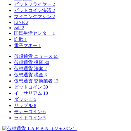
ビットフライヤー
2
ビットコイン決済
2
マイニングマシン
2
LINE
2
zaif
2
国民生活センター
1
詐欺
1
電子マネー
1
仮想通貨 ニュース
65
仮想通貨 投資
30
仮想通貨 法案
2
仮想通貨 税金
3
仮想通貨 交換業者
13
ビットコイン
30
イーサリアム
10
ダッシュ
5
リップル
8
モナーコイン
6
ライトコイン
5