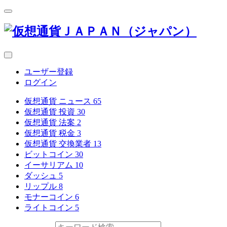
ユーザー登録
ログイン
仮想通貨 ニュース
65
仮想通貨 投資
30
仮想通貨 法案
2
仮想通貨 税金
3
仮想通貨 交換業者
13
ビットコイン
30
イーサリアム
10
ダッシュ
5
リップル
8
モナーコイン
6
ライトコイン
5