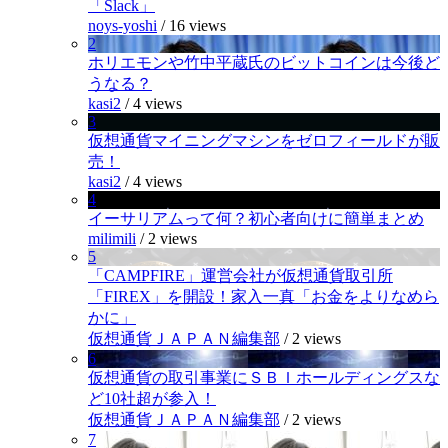
「Slack」
noys-yoshi
/
16 views
2
ホリエモンや竹中平蔵氏のビットコインは今後ど
うなる？
kasi2
/
4 views
3
仮想通貨マイニングマシンをゼロフィールドが販
売！
kasi2
/
4 views
4
イーサリアムって何？初心者向けに簡単まとめ
milimili
/
2 views
5
「CAMPFIRE」運営会社が仮想通貨取引所
「FIREX」を開設！家入一真「お金をよりなめら
かに」
仮想通貨ＪＡＰＡＮ編集部
/
2 views
6
仮想通貨の取引事業にＳＢＩホールディングスな
ど10社超が参入！
仮想通貨ＪＡＰＡＮ編集部
/
2 views
7