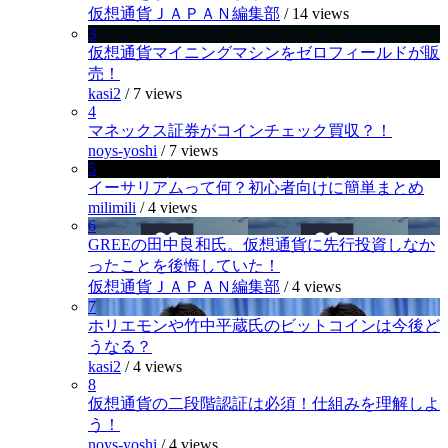
仮想通貨ＪＡＰＡＮ編集部
/
14 views
3
仮想通貨マイニングマシンをゼロフィールドが販
売！
kasi2
/
7 views
4
マネックス証券がコインチェック買収？！
noys-yoshi
/
7 views
5
イーサリアムって何？初心者向けに簡単まとめ
milimili
/
4 views
6
GREEの田中良和氏。仮想通貨に先行投資しなか
ったことを後悔していた！
仮想通貨ＪＡＰＡＮ編集部
/
4 views
7
ホリエモンや竹中平蔵氏のビットコインは今後ど
うなる？
kasi2
/
4 views
8
仮想通貨の二段階認証は必須！仕組みを理解しよ
う！
noys-yoshi
/
4 views