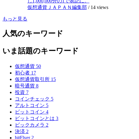
し1,000,000分の1で表記に。
仮想通貨ＪＡＰＡＮ編集部
/
14 views
もっと見る
人気のキーワード
いま話題のキーワード
仮想通貨
50
初心者
17
仮想通貨取引所
15
暗号通貨
8
投資
7
コインチェック
5
アルトコイン
5
ビットコイン
4
ビットコインとは
3
ビックカメラ
2
決済
2
bitFlyer
2