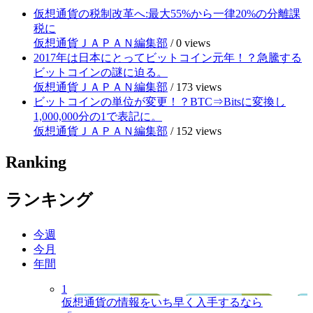
仮想通貨の税制改革へ:最大55%から一律20%の分離課
税に
仮想通貨ＪＡＰＡＮ編集部
/
0 views
2017年は日本にとってビットコイン元年！？急騰する
ビットコインの謎に迫る。
仮想通貨ＪＡＰＡＮ編集部
/
173 views
ビットコインの単位が変更！？BTC⇒Bitsに変換し
1,000,000分の1で表記に。
仮想通貨ＪＡＰＡＮ編集部
/
152 views
Ranking
ランキング
今週
今月
年間
1
仮想通貨の情報をいち早く入手するなら