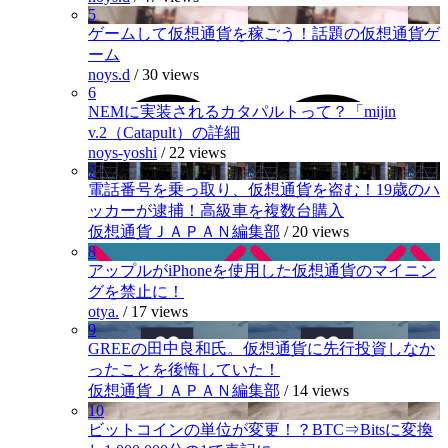
5
ゲームして仮想通貨を稼ごう！話題の仮想通貨ゲ
ーム
noys.d
/
30 views
6
NEMに実装されるカタパルトって？「mijin
v.2（Catapult）の詳細
noys-yoshi
/
22 views
7
電話番号を乗っ取り、仮想通貨を盗む！19歳のハ
ッカーが逮捕！高級車を複数台購入
仮想通貨ＪＡＰＡＮ編集部
/
20 views
8
アップルがiPhoneを使用した仮想通貨のマイニン
グを禁止に！
otya.
/
17 views
9
GREEの田中良和氏。仮想通貨に先行投資しなか
ったことを後悔していた！
仮想通貨ＪＡＰＡＮ編集部
/
14 views
10
ビットコインの単位が変更！？BTC⇒Bitsに変換