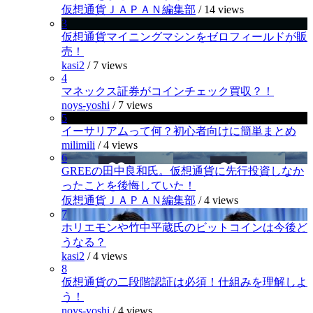
仮想通貨ＪＡＰＡＮ編集部
/
14 views
3
仮想通貨マイニングマシンをゼロフィールドが販
売！
kasi2
/
7 views
4
マネックス証券がコインチェック買収？！
noys-yoshi
/
7 views
5
イーサリアムって何？初心者向けに簡単まとめ
milimili
/
4 views
6
GREEの田中良和氏。仮想通貨に先行投資しなか
ったことを後悔していた！
仮想通貨ＪＡＰＡＮ編集部
/
4 views
7
ホリエモンや竹中平蔵氏のビットコインは今後ど
うなる？
kasi2
/
4 views
8
仮想通貨の二段階認証は必須！仕組みを理解しよ
う！
noys-yoshi
/
4 views