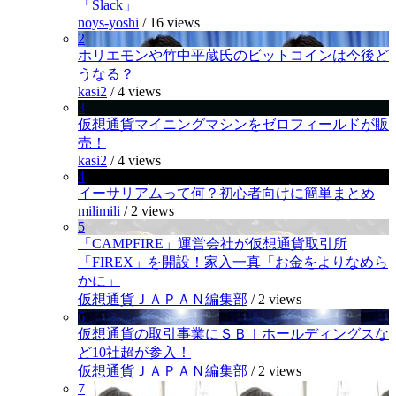
「Slack」
noys-yoshi
/
16 views
2
ホリエモンや竹中平蔵氏のビットコインは今後ど
うなる？
kasi2
/
4 views
3
仮想通貨マイニングマシンをゼロフィールドが販
売！
kasi2
/
4 views
4
イーサリアムって何？初心者向けに簡単まとめ
milimili
/
2 views
5
「CAMPFIRE」運営会社が仮想通貨取引所
「FIREX」を開設！家入一真「お金をよりなめら
かに」
仮想通貨ＪＡＰＡＮ編集部
/
2 views
6
仮想通貨の取引事業にＳＢＩホールディングスな
ど10社超が参入！
仮想通貨ＪＡＰＡＮ編集部
/
2 views
7