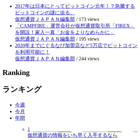
2017年は日本にとってビットコイン元年！？急騰する
ビットコインの謎に迫る。
仮想通貨ＪＡＰＡＮ編集部
/
173 views
「CAMPFIRE」運営会社が仮想通貨取引所「FIREX」
を開設！家入一真「お金をよりなめらかに」
仮想通貨ＪＡＰＡＮ編集部
/
195 views
2020年までにぐるなび加盟店など5万店でビットコイン
を利用可能に！
仮想通貨ＪＡＰＡＮ編集部
/
244 views
Ranking
ランキング
今週
今月
年間
1
仮想通貨の情報をいち早く入手するなら