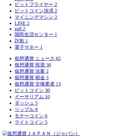
ビットフライヤー
2
ビットコイン決済
2
マイニングマシン
2
LINE
2
zaif
2
国民生活センター
1
詐欺
1
電子マネー
1
仮想通貨 ニュース
65
仮想通貨 投資
30
仮想通貨 法案
2
仮想通貨 税金
3
仮想通貨 交換業者
13
ビットコイン
30
イーサリアム
10
ダッシュ
5
リップル
8
モナーコイン
6
ライトコイン
5