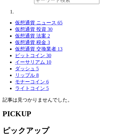
仮想通貨 ニュース
65
仮想通貨 投資
30
仮想通貨 法案
2
仮想通貨 税金
3
仮想通貨 交換業者
13
ビットコイン
30
イーサリアム
10
ダッシュ
5
リップル
8
モナーコイン
6
ライトコイン
5
記事は見つかりませんでした。
PICKUP
ピックアップ