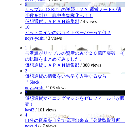
9
リップル（XRP）の逆襲！？？ 運営ノードが過
半数を割り、非中央集権化へ！！
仮想通貨ＪＡＰＡＮ編集部
/
4 views
10
ビットコインのホワイトペーパーって何？
noys-yoshi
/
3 views
1
与沢翼がリップルの資産のみで２０億円突破！そ
の軌跡をまとめてみました。
仮想通貨ＪＡＰＡＮ編集部
/
380 views
2
仮想通貨の情報をいち早く入手するなら
「Slack」
noys-yoshi
/
106 views
3
仮想通貨マイニングマシンをゼロフィールドが販
売！
kasi2
/
101 views
4
自分の資産を自分で管理出来る「分散型取引所」
noys.d
/
47 views