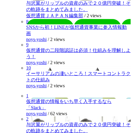
与沢翼がリップルの資産のみで２０億円突破！そ
の軌跡をまとめてみました。
仮想通貨ＪＡＰＡＮ編集部
/
2 views
8
SNSから初！LINEが仮想通貨事業に参入情報動
画
noys-yoshi
/
2 views
9
仮想通貨の二段階認証は必須！仕組みを理解しよ
う！
noys-yoshi
/
2 views
10
イーサリアムの凄いところ！スマートコントラク
トの仕組み
noys-yoshi
/
2 views
1
仮想通貨の情報をいち早く入手するなら
「Slack」
noys-yoshi
/
62 views
2
与沢翼がリップルの資産のみで２０億円突破！そ
の軌跡をまとめてみました。