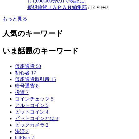
し1,000,000分の1で表記に。
仮想通貨ＪＡＰＡＮ編集部
/
14 views
もっと見る
人気のキーワード
いま話題のキーワード
仮想通貨
50
初心者
17
仮想通貨取引所
15
暗号通貨
8
投資
7
コインチェック
5
アルトコイン
5
ビットコイン
4
ビットコインとは
3
ビックカメラ
2
決済
2
bitFlyer
2