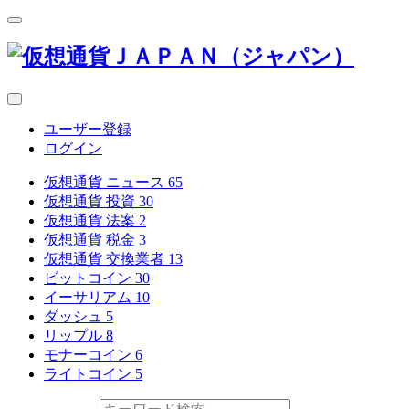
ユーザー登録
ログイン
仮想通貨 ニュース
65
仮想通貨 投資
30
仮想通貨 法案
2
仮想通貨 税金
3
仮想通貨 交換業者
13
ビットコイン
30
イーサリアム
10
ダッシュ
5
リップル
8
モナーコイン
6
ライトコイン
5