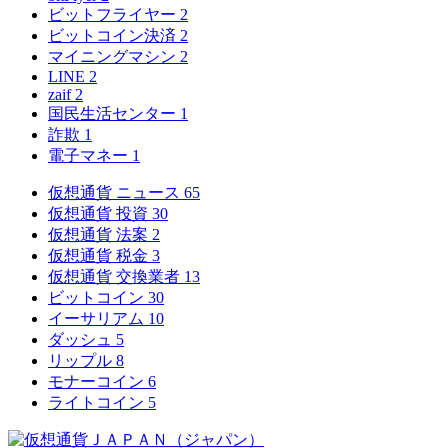
ビットフライヤー
2
ビットコイン決済
2
マイニングマシン
2
LINE
2
zaif
2
国民生活センター
1
詐欺
1
電子マネー
1
仮想通貨 ニュース
65
仮想通貨 投資
30
仮想通貨 法案
2
仮想通貨 税金
3
仮想通貨 交換業者
13
ビットコイン
30
イーサリアム
10
ダッシュ
5
リップル
8
モナーコイン
6
ライトコイン
5