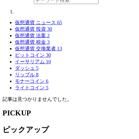
仮想通貨 ニュース
65
仮想通貨 投資
30
仮想通貨 法案
2
仮想通貨 税金
3
仮想通貨 交換業者
13
ビットコイン
30
イーサリアム
10
ダッシュ
5
リップル
8
モナーコイン
6
ライトコイン
5
記事は見つかりませんでした。
PICKUP
ピックアップ