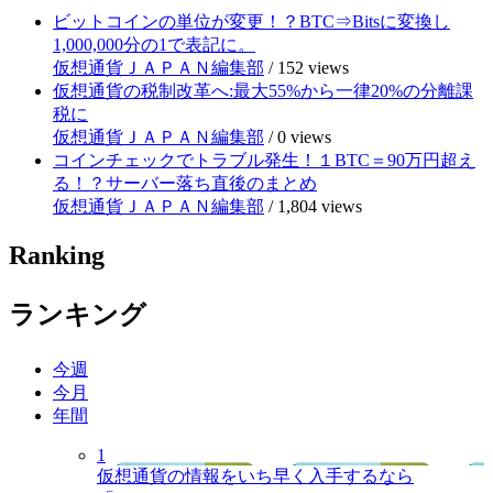
ビットコインの単位が変更！？BTC⇒Bitsに変換し
1,000,000分の1で表記に。
仮想通貨ＪＡＰＡＮ編集部
/
152 views
仮想通貨の税制改革へ:最大55%から一律20%の分離課
税に
仮想通貨ＪＡＰＡＮ編集部
/
0 views
コインチェックでトラブル発生！１BTC＝90万円超え
る！？サーバー落ち直後のまとめ
仮想通貨ＪＡＰＡＮ編集部
/
1,804 views
Ranking
ランキング
今週
今月
年間
1
仮想通貨の情報をいち早く入手するなら