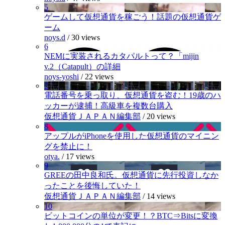
5
ゲームして仮想通貨を稼ごう！話題の仮想通貨ゲ
ーム
noys.d
/
30 views
6
NEMに実装されるカタパルトって？「mijin
v.2（Catapult）の詳細
noys-yoshi
/
22 views
7
電話番号を乗っ取り、仮想通貨を盗む！19歳のハ
ッカーが逮捕！高級車を複数台購入
仮想通貨ＪＡＰＡＮ編集部
/
20 views
8
アップルがiPhoneを使用した仮想通貨のマイニン
グを禁止に！
otya.
/
17 views
9
GREEの田中良和氏。仮想通貨に先行投資しなか
ったことを後悔していた！
仮想通貨ＪＡＰＡＮ編集部
/
14 views
10
ビットコインの単位が変更！？BTC⇒Bitsに変換