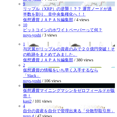
9
リップル（XRP）の逆襲！？？ 運営ノードが過
半数を割り、非中央集権化へ！！
仮想通貨ＪＡＰＡＮ編集部
/
4 views
10
ビットコインのホワイトペーパーって何？
noys-yoshi
/
3 views
1
与沢翼がリップルの資産のみで２０億円突破！そ
の軌跡をまとめてみました。
仮想通貨ＪＡＰＡＮ編集部
/
380 views
2
仮想通貨の情報をいち早く入手するなら
「Slack」
noys-yoshi
/
106 views
3
仮想通貨マイニングマシンをゼロフィールドが販
売！
kasi2
/
101 views
4
自分の資産を自分で管理出来る「分散型取引所」
noys.d
/
47 views