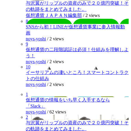
与沢翼がリップルの資産のみで２０億円突破！そ
の軌跡をまとめてみました。
仮想通貨ＪＡＰＡＮ編集部
/
2 views
8
SNSから初！LINEが仮想通貨事業に参入情報動
画
noys-yoshi
/
2 views
9
仮想通貨の二段階認証は必須！仕組みを理解しよ
う！
noys-yoshi
/
2 views
10
イーサリアムの凄いところ！スマートコントラク
トの仕組み
noys-yoshi
/
2 views
1
仮想通貨の情報をいち早く入手するなら
「Slack」
noys-yoshi
/
62 views
2
与沢翼がリップルの資産のみで２０億円突破！そ
の軌跡をまとめてみました。