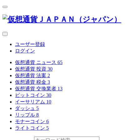
ユーザー登録
ログイン
仮想通貨 ニュース
65
仮想通貨 投資
30
仮想通貨 法案
2
仮想通貨 税金
3
仮想通貨 交換業者
13
ビットコイン
30
イーサリアム
10
ダッシュ
5
リップル
8
モナーコイン
6
ライトコイン
5