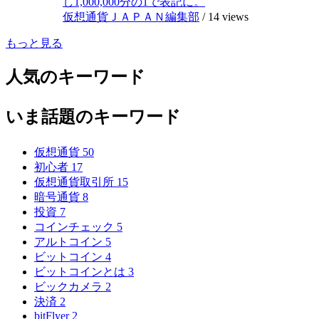
し1,000,000分の1で表記に。
仮想通貨ＪＡＰＡＮ編集部
/
14 views
もっと見る
人気のキーワード
いま話題のキーワード
仮想通貨
50
初心者
17
仮想通貨取引所
15
暗号通貨
8
投資
7
コインチェック
5
アルトコイン
5
ビットコイン
4
ビットコインとは
3
ビックカメラ
2
決済
2
bitFlyer
2