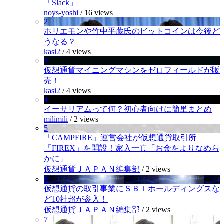
「Slack」
noys-yoshi
/
16 views
2
ホリエモンや竹中平蔵氏のビットコインは今後ど
うなる？
kasi2
/
4 views
3
仮想通貨マイニングマシンをゼロフィールドが販
売！
kasi2
/
4 views
4
イーサリアムって何？初心者向けに簡単まとめ
milimili
/
2 views
5
「CAMPFIRE」運営会社が仮想通貨取引所
「FIREX」を開設！家入一真「お金をよりなめら
かに」
仮想通貨ＪＡＰＡＮ編集部
/
2 views
6
仮想通貨の取引事業にＳＢＩホールディングスな
ど10社超が参入！
仮想通貨ＪＡＰＡＮ編集部
/
2 views
7