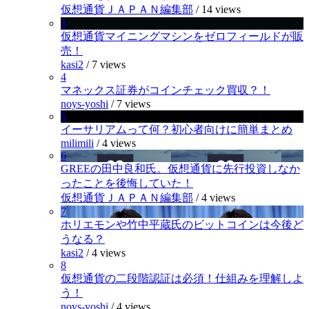
仮想通貨ＪＡＰＡＮ編集部
/
14 views
3
仮想通貨マイニングマシンをゼロフィールドが販
売！
kasi2
/
7 views
4
マネックス証券がコインチェック買収？！
noys-yoshi
/
7 views
5
イーサリアムって何？初心者向けに簡単まとめ
milimili
/
4 views
6
GREEの田中良和氏。仮想通貨に先行投資しなか
ったことを後悔していた！
仮想通貨ＪＡＰＡＮ編集部
/
4 views
7
ホリエモンや竹中平蔵氏のビットコインは今後ど
うなる？
kasi2
/
4 views
8
仮想通貨の二段階認証は必須！仕組みを理解しよ
う！
noys-yoshi
/
4 views