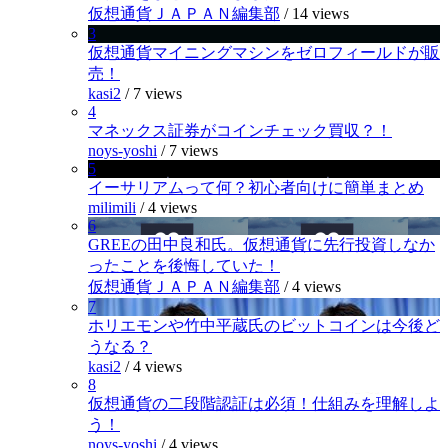
仮想通貨ＪＡＰＡＮ編集部
/
14 views
3
仮想通貨マイニングマシンをゼロフィールドが販
売！
kasi2
/
7 views
4
マネックス証券がコインチェック買収？！
noys-yoshi
/
7 views
5
イーサリアムって何？初心者向けに簡単まとめ
milimili
/
4 views
6
GREEの田中良和氏。仮想通貨に先行投資しなか
ったことを後悔していた！
仮想通貨ＪＡＰＡＮ編集部
/
4 views
7
ホリエモンや竹中平蔵氏のビットコインは今後ど
うなる？
kasi2
/
4 views
8
仮想通貨の二段階認証は必須！仕組みを理解しよ
う！
noys-yoshi
/
4 views