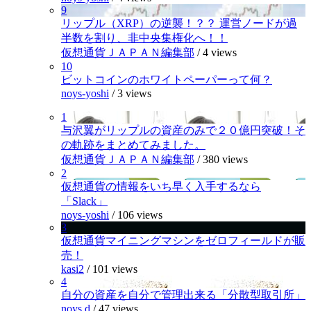
9
リップル（XRP）の逆襲！？？ 運営ノードが過
半数を割り、非中央集権化へ！！
仮想通貨ＪＡＰＡＮ編集部
/
4 views
10
ビットコインのホワイトペーパーって何？
noys-yoshi
/
3 views
1
与沢翼がリップルの資産のみで２０億円突破！そ
の軌跡をまとめてみました。
仮想通貨ＪＡＰＡＮ編集部
/
380 views
2
仮想通貨の情報をいち早く入手するなら
「Slack」
noys-yoshi
/
106 views
3
仮想通貨マイニングマシンをゼロフィールドが販
売！
kasi2
/
101 views
4
自分の資産を自分で管理出来る「分散型取引所」
noys.d
/
47 views