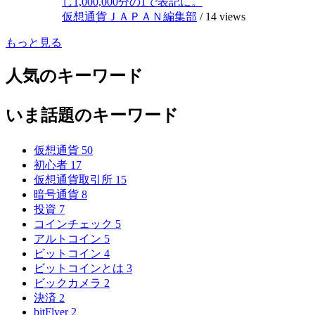
し1,000,000分の1で表記に。
仮想通貨ＪＡＰＡＮ編集部
/
14 views
もっと見る
人気のキーワード
いま話題のキーワード
仮想通貨
50
初心者
17
仮想通貨取引所
15
暗号通貨
8
投資
7
コインチェック
5
アルトコイン
5
ビットコイン
4
ビットコインとは
3
ビックカメラ
2
決済
2
bitFlyer
2