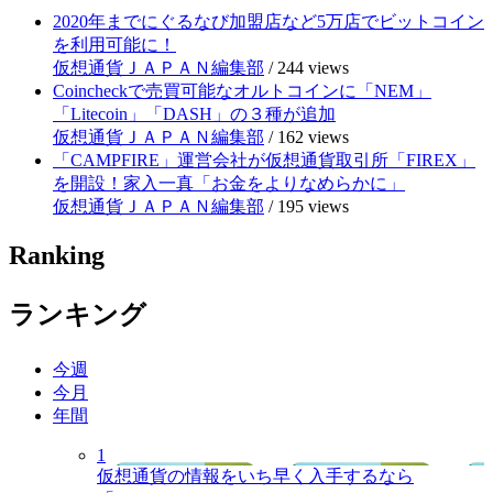
2020年までにぐるなび加盟店など5万店でビットコイン
を利用可能に！
仮想通貨ＪＡＰＡＮ編集部
/
244 views
Coincheckで売買可能なオルトコインに「NEM」
「Litecoin」「DASH」の３種が追加
仮想通貨ＪＡＰＡＮ編集部
/
162 views
「CAMPFIRE」運営会社が仮想通貨取引所「FIREX」
を開設！家入一真「お金をよりなめらかに」
仮想通貨ＪＡＰＡＮ編集部
/
195 views
Ranking
ランキング
今週
今月
年間
1
仮想通貨の情報をいち早く入手するなら