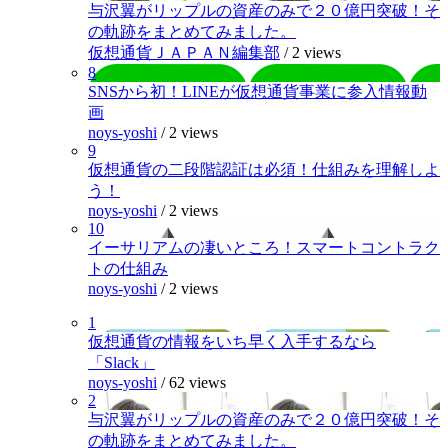
与沢翼がリップルの資産のみで２０億円突破！そ
の軌跡をまとめてみました。
仮想通貨ＪＡＰＡＮ編集部
/
2 views
8
SNSから初！LINEが仮想通貨事業に参入情報動
画
noys-yoshi
/
2 views
9
仮想通貨の二段階認証は必須！仕組みを理解しよ
う！
noys-yoshi
/
2 views
10
イーサリアムの凄いところ！スマートコントラク
トの仕組み
noys-yoshi
/
2 views
1
仮想通貨の情報をいち早く入手するなら
「Slack」
noys-yoshi
/
62 views
2
与沢翼がリップルの資産のみで２０億円突破！そ
の軌跡をまとめてみました。