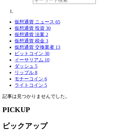
仮想通貨 ニュース
65
仮想通貨 投資
30
仮想通貨 法案
2
仮想通貨 税金
3
仮想通貨 交換業者
13
ビットコイン
30
イーサリアム
10
ダッシュ
5
リップル
8
モナーコイン
6
ライトコイン
5
記事は見つかりませんでした。
PICKUP
ピックアップ