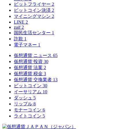
ビットフライヤー
2
ビットコイン決済
2
マイニングマシン
2
LINE
2
zaif
2
国民生活センター
1
詐欺
1
電子マネー
1
仮想通貨 ニュース
65
仮想通貨 投資
30
仮想通貨 法案
2
仮想通貨 税金
3
仮想通貨 交換業者
13
ビットコイン
30
イーサリアム
10
ダッシュ
5
リップル
8
モナーコイン
6
ライトコイン
5