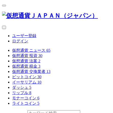
ユーザー登録
ログイン
仮想通貨 ニュース
65
仮想通貨 投資
30
仮想通貨 法案
2
仮想通貨 税金
3
仮想通貨 交換業者
13
ビットコイン
30
イーサリアム
10
ダッシュ
5
リップル
8
モナーコイン
6
ライトコイン
5