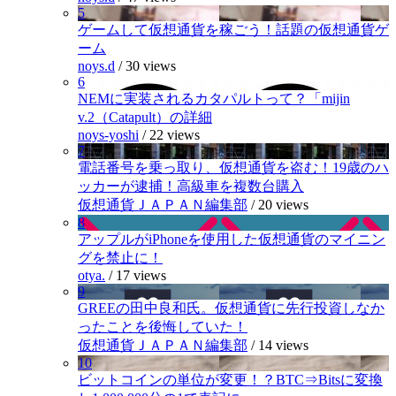
5
ゲームして仮想通貨を稼ごう！話題の仮想通貨ゲ
ーム
noys.d
/
30 views
6
NEMに実装されるカタパルトって？「mijin
v.2（Catapult）の詳細
noys-yoshi
/
22 views
7
電話番号を乗っ取り、仮想通貨を盗む！19歳のハ
ッカーが逮捕！高級車を複数台購入
仮想通貨ＪＡＰＡＮ編集部
/
20 views
8
アップルがiPhoneを使用した仮想通貨のマイニン
グを禁止に！
otya.
/
17 views
9
GREEの田中良和氏。仮想通貨に先行投資しなか
ったことを後悔していた！
仮想通貨ＪＡＰＡＮ編集部
/
14 views
10
ビットコインの単位が変更！？BTC⇒Bitsに変換