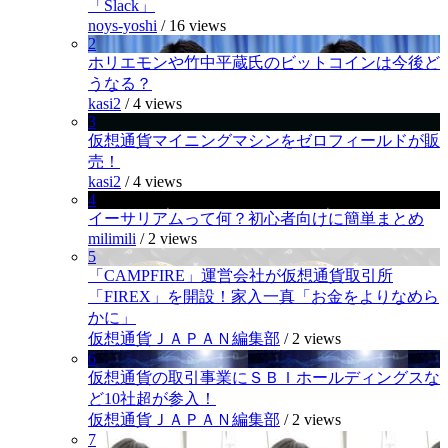
「Slack」
noys-yoshi
/
16 views
2
ホリエモンや竹中平蔵氏のビットコインは今後ど
うなる？
kasi2
/
4 views
3
仮想通貨マイニングマシンをゼロフィールドが販
売！
kasi2
/
4 views
4
イーサリアムって何？初心者向けに簡単まとめ
milimili
/
2 views
5
「CAMPFIRE」運営会社が仮想通貨取引所
「FIREX」を開設！家入一真「お金をよりなめら
かに」
仮想通貨ＪＡＰＡＮ編集部
/
2 views
6
仮想通貨の取引事業にＳＢＩホールディングスな
ど10社超が参入！
仮想通貨ＪＡＰＡＮ編集部
/
2 views
7