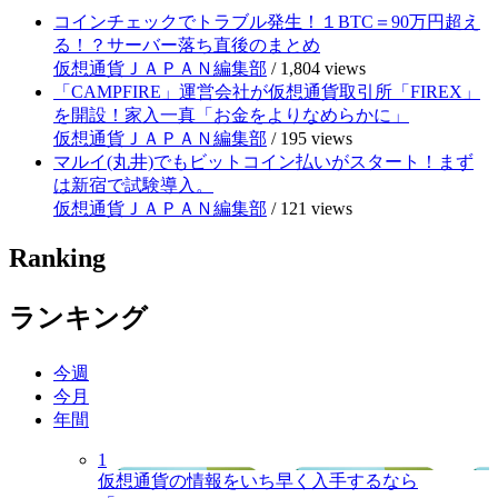
コインチェックでトラブル発生！１BTC＝90万円超え
る！？サーバー落ち直後のまとめ
仮想通貨ＪＡＰＡＮ編集部
/
1,804 views
「CAMPFIRE」運営会社が仮想通貨取引所「FIREX」
を開設！家入一真「お金をよりなめらかに」
仮想通貨ＪＡＰＡＮ編集部
/
195 views
マルイ(丸井)でもビットコイン払いがスタート！まず
は新宿で試験導入。
仮想通貨ＪＡＰＡＮ編集部
/
121 views
Ranking
ランキング
今週
今月
年間
1
仮想通貨の情報をいち早く入手するなら