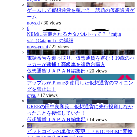
5
ゲームして仮想通貨を稼ごう！話題の仮想通貨ゲ
ーム
noys.d
/
30 views
6
NEMに実装されるカタパルトって？「mijin
v.2（Catapult）の詳細
noys-yoshi
/
22 views
7
電話番号を乗っ取り、仮想通貨を盗む！19歳のハ
ッカーが逮捕！高級車を複数台購入
仮想通貨ＪＡＰＡＮ編集部
/
20 views
8
アップルがiPhoneを使用した仮想通貨のマイニン
グを禁止に！
otya.
/
17 views
9
GREEの田中良和氏。仮想通貨に先行投資しなか
ったことを後悔していた！
仮想通貨ＪＡＰＡＮ編集部
/
14 views
10
ビットコインの単位が変更！？BTC⇒Bitsに変換