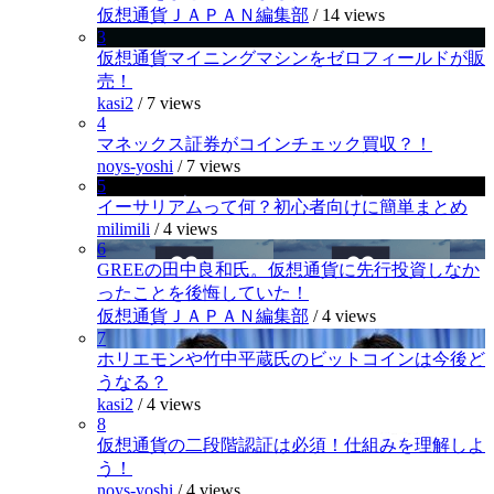
仮想通貨ＪＡＰＡＮ編集部
/
14 views
3
仮想通貨マイニングマシンをゼロフィールドが販
売！
kasi2
/
7 views
4
マネックス証券がコインチェック買収？！
noys-yoshi
/
7 views
5
イーサリアムって何？初心者向けに簡単まとめ
milimili
/
4 views
6
GREEの田中良和氏。仮想通貨に先行投資しなか
ったことを後悔していた！
仮想通貨ＪＡＰＡＮ編集部
/
4 views
7
ホリエモンや竹中平蔵氏のビットコインは今後ど
うなる？
kasi2
/
4 views
8
仮想通貨の二段階認証は必須！仕組みを理解しよ
う！
noys-yoshi
/
4 views