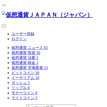
ユーザー登録
ログイン
仮想通貨 ニュース
65
仮想通貨 投資
30
仮想通貨 法案
2
仮想通貨 税金
3
仮想通貨 交換業者
13
ビットコイン
30
イーサリアム
10
ダッシュ
5
リップル
8
モナーコイン
6
ライトコイン
5