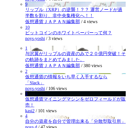
9
リップル（XRP）の逆襲！？？ 運営ノードが過
半数を割り、非中央集権化へ！！
仮想通貨ＪＡＰＡＮ編集部
/
4 views
10
ビットコインのホワイトペーパーって何？
noys-yoshi
/
3 views
1
与沢翼がリップルの資産のみで２０億円突破！そ
の軌跡をまとめてみました。
仮想通貨ＪＡＰＡＮ編集部
/
380 views
2
仮想通貨の情報をいち早く入手するなら
「Slack」
noys-yoshi
/
106 views
3
仮想通貨マイニングマシンをゼロフィールドが販
売！
kasi2
/
101 views
4
自分の資産を自分で管理出来る「分散型取引所」
noys.d
/
47 views