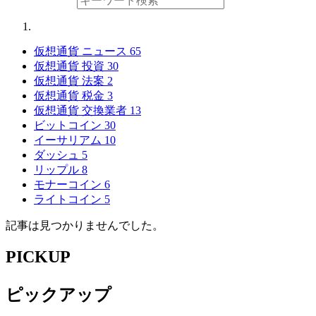
仮想通貨 ニュース
65
仮想通貨 投資
30
仮想通貨 法案
2
仮想通貨 税金
3
仮想通貨 交換業者
13
ビットコイン
30
イーサリアム
10
ダッシュ
5
リップル
8
モナーコイン
6
ライトコイン
5
記事は見つかりませんでした。
PICKUP
ピックアップ