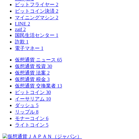
ビットフライヤー
2
ビットコイン決済
2
マイニングマシン
2
LINE
2
zaif
2
国民生活センター
1
詐欺
1
電子マネー
1
仮想通貨 ニュース
65
仮想通貨 投資
30
仮想通貨 法案
2
仮想通貨 税金
3
仮想通貨 交換業者
13
ビットコイン
30
イーサリアム
10
ダッシュ
5
リップル
8
モナーコイン
6
ライトコイン
5