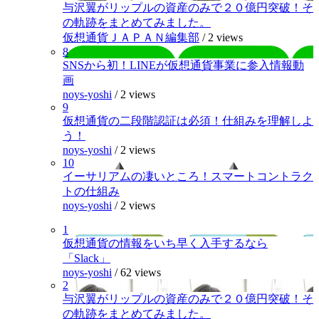
与沢翼がリップルの資産のみで２０億円突破！そ
の軌跡をまとめてみました。
仮想通貨ＪＡＰＡＮ編集部
/
2 views
8
SNSから初！LINEが仮想通貨事業に参入情報動
画
noys-yoshi
/
2 views
9
仮想通貨の二段階認証は必須！仕組みを理解しよ
う！
noys-yoshi
/
2 views
10
イーサリアムの凄いところ！スマートコントラク
トの仕組み
noys-yoshi
/
2 views
1
仮想通貨の情報をいち早く入手するなら
「Slack」
noys-yoshi
/
62 views
2
与沢翼がリップルの資産のみで２０億円突破！そ
の軌跡をまとめてみました。