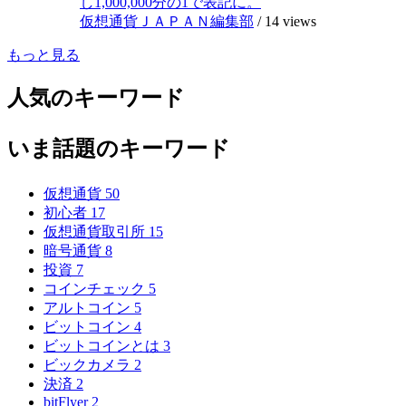
し1,000,000分の1で表記に。
仮想通貨ＪＡＰＡＮ編集部
/
14 views
もっと見る
人気のキーワード
いま話題のキーワード
仮想通貨
50
初心者
17
仮想通貨取引所
15
暗号通貨
8
投資
7
コインチェック
5
アルトコイン
5
ビットコイン
4
ビットコインとは
3
ビックカメラ
2
決済
2
bitFlyer
2