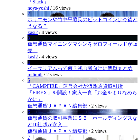
「Slack」
noys-yoshi
/
16 views
2
ホリエモンや竹中平蔵氏のビットコインは今後ど
うなる？
kasi2
/
4 views
3
仮想通貨マイニングマシンをゼロフィールドが販
売！
kasi2
/
4 views
4
イーサリアムって何？初心者向けに簡単まとめ
milimili
/
2 views
5
「CAMPFIRE」運営会社が仮想通貨取引所
「FIREX」を開設！家入一真「お金をよりなめら
かに」
仮想通貨ＪＡＰＡＮ編集部
/
2 views
6
仮想通貨の取引事業にＳＢＩホールディングスな
ど10社超が参入！
仮想通貨ＪＡＰＡＮ編集部
/
2 views
7